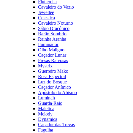
Flutterella
Cavaleiro do Vazio
Jewellee
Celestica
Cavaleiro Noturno
Sábio Dracônico
Barão Sombrio
Rainha Aranha
Iluminador
Olho Maligno
Caçador Lunar
Presas Raivosas
Mystrix
Guerreiro Mako
Rosa Espectral
Luz do Bosque
Caçador Anímico
Apóstolo do Abismo
Luminah
Guarda-Raio
Malefica
Melody
Dynamica
Caçador das Trevas
Fagulha