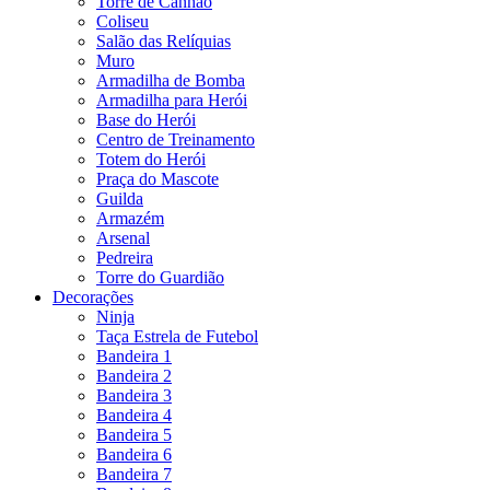
Torre de Canhão
Coliseu
Salão das Relíquias
Muro
Armadilha de Bomba
Armadilha para Herói
Base do Herói
Centro de Treinamento
Totem do Herói
Praça do Mascote
Guilda
Armazém
Arsenal
Pedreira
Torre do Guardião
Decorações
Ninja
Taça Estrela de Futebol
Bandeira 1
Bandeira 2
Bandeira 3
Bandeira 4
Bandeira 5
Bandeira 6
Bandeira 7