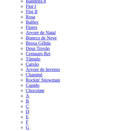
Bandeira 8
Flor I
Flor II
Rosa
Balões
Flores
Arvore de Natal
Boneco de Neve
Bruxa Gélida
Deus Trovão
Centauro Rei
Túmulo
Caixão
Árvore de Inverno
Chaminé
Rockin' Snowman
Cupido
Chocolate
A
B
C
D
E
F
G