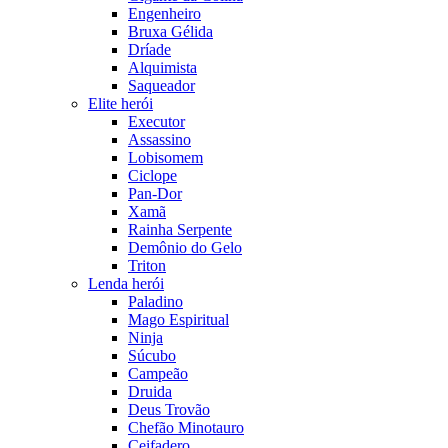
Engenheiro
Bruxa Gélida
Dríade
Alquimista
Saqueador
Elite herói
Executor
Assassino
Lobisomem
Ciclope
Pan-Dor
Xamã
Rainha Serpente
Demônio do Gelo
Triton
Lenda herói
Paladino
Mago Espiritual
Ninja
Súcubo
Campeão
Druida
Deus Trovão
Chefão Minotauro
Ceifadero