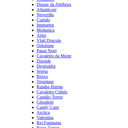
Duque da Abóbora
Atlanticore
Nevezilla
Cupido
Immortep
Moltanica
Aries
Vlad Dracula
Orksbane
Papai Noel
Cavaleiro da Morte
Duende
Destruidor
Sereia
Bruxo
Treantaur
Rainha Harpia
Cavaleiro Crânio
Capitão Terror
Ghoulem
Candy Cane
Arctica
Valentina
Rei Fantasma
Besta Tamer