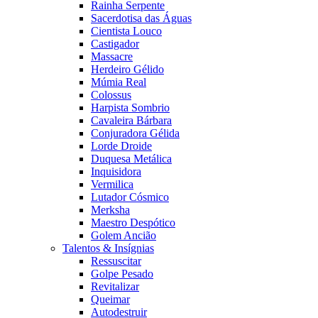
Rainha Serpente
Sacerdotisa das Águas
Cientista Louco
Castigador
Massacre
Herdeiro Gélido
Múmia Real
Colossus
Harpista Sombrio
Cavaleira Bárbara
Conjuradora Gélida
Lorde Droide
Duquesa Metálica
Inquisidora
Vermilica
Lutador Cósmico
Merksha
Maestro Despótico
Golem Ancião
Talentos & Insígnias
Ressuscitar
Golpe Pesado
Revitalizar
Queimar
Autodestruir