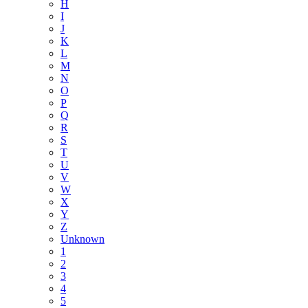
H
I
J
K
L
M
N
O
P
Q
R
S
T
U
V
W
X
Y
Z
Unknown
1
2
3
4
5