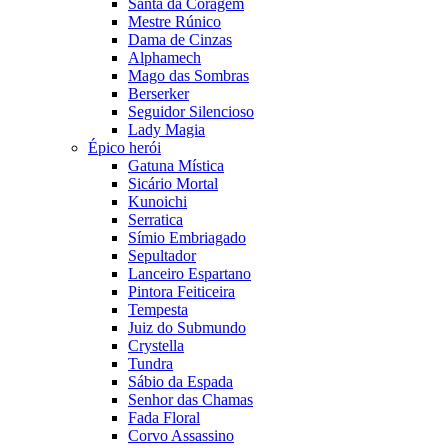
Santa da Coragem
Mestre Rúnico
Dama de Cinzas
Alphamech
Mago das Sombras
Berserker
Seguidor Silencioso
Lady Magia
Épico herói
Gatuna Mística
Sicário Mortal
Kunoichi
Serratica
Símio Embriagado
Sepultador
Lanceiro Espartano
Pintora Feiticeira
Tempesta
Juiz do Submundo
Crystella
Tundra
Sábio da Espada
Senhor das Chamas
Fada Floral
Corvo Assassino