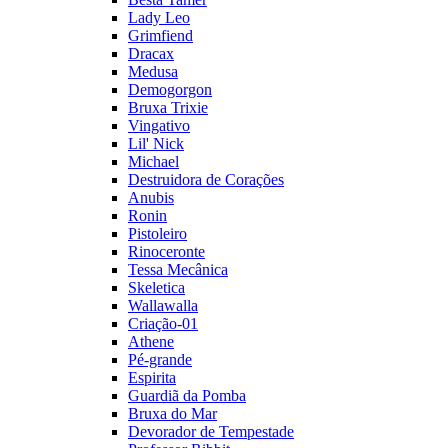
Lady Leo
Grimfiend
Dracax
Medusa
Demogorgon
Bruxa Trixie
Vingativo
Lil' Nick
Michael
Destruidora de Corações
Anubis
Ronin
Pistoleiro
Rinoceronte
Tessa Mecânica
Skeletica
Wallawalla
Criação-01
Athene
Pé-grande
Espirita
Guardiã da Pomba
Bruxa do Mar
Devorador de Tempestade