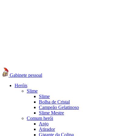
Gabinete pessoal
Heróis
Slime
Slime
Bolha de Cristal
Campeão Gelatinoso
Slime Mestre
Comum herói
Anjo
Atirador
Gigante da Colina