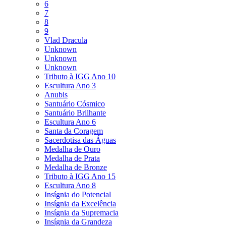
6
7
8
9
Vlad Dracula
Unknown
Unknown
Unknown
Tributo à IGG Ano 10
Escultura Ano 3
Anubis
Santuário Cósmico
Santuário Brilhante
Escultura Ano 6
Santa da Coragem
Sacerdotisa das Águas
Medalha de Ouro
Medalha de Prata
Medalha de Bronze
Tributo à IGG Ano 15
Escultura Ano 8
Insígnia do Potencial
Insígnia da Excelência
Insígnia da Supremacia
Insígnia da Grandeza