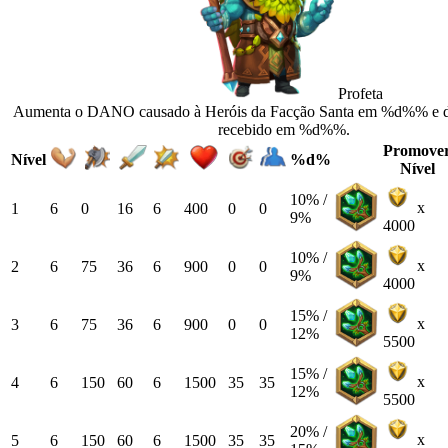
Profeta
Aumenta o DANO causado à Heróis da Facção Santa em %d%% e
recebido em %d%%.
Promove
Nível
%d%
Nível
10% /
x
1
6
0
16
6
400
0
0
9%
4000
10% /
x
2
6
75
36
6
900
0
0
9%
4000
15% /
x
3
6
75
36
6
900
0
0
12%
5500
15% /
x
4
6
150
60
6
1500
35
35
12%
5500
20% /
x
5
6
150
60
6
1500
35
35