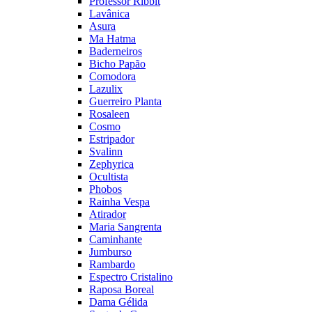
Professor Ribbit
Lavânica
Asura
Ma Hatma
Baderneiros
Bicho Papão
Comodora
Lazulix
Guerreiro Planta
Rosaleen
Cosmo
Estripador
Svalinn
Zephyrica
Ocultista
Phobos
Rainha Vespa
Atirador
Maria Sangrenta
Caminhante
Jumburso
Rambardo
Espectro Cristalino
Raposa Boreal
Dama Gélida