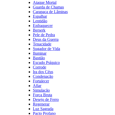
Ataque Mortal
Guarda de Chamas
Carapaça de Lâminas
Espalhar
Lentidão
Enfraquecer
Berserk
Pele de Pedra
Deus da Guerra
Tenacidade
Sugador de Vida
Iluminar
Bastião
Escudo Psíquico
Corrode
Ira dos Céus
Condenação
Fortalecer
Afiar
Simulação
Força Bruta
Desejo de Ferro
Regenerar
Luz Sagrada
Pacto Profano