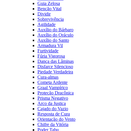
Guia Zelosa
Benção Vital
Dividir
Sobrevivência
Agilidade
Auxílio do Bárbaro
Auxílio do Oráculo
Auxílio do Santo
Armadura Vil
Furtividade
Fúria Vigorosa
Dança das Lâminas
Disfarce Silencioso
Piedade Verdadeira
Cura-almas
Cometa Ardente
Graal Vampírico
Proteção Dracônica
Prisma Negativo
Arco da Justiça
Cajado do Vazio
Resposta de Cura
Orientação do Vento
Chifre da Vitória
Poder Tabu