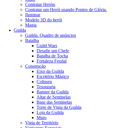
Contratar Heróis
Contratar um Herói usando Pontos de Glória.
Iluminar
Modelo 3D do herói
Magia
Guilda
Guilda. Quadro de anúncios
Batalha
Guild Wars
Desafie um Chefe
Batalha de Tocha
Fortaleza Feudal
Construção
Eixo da Guilda
Escritório Mágico
Colisseu
Tesouraria
Banner da Guilda
Altar de Sentinelas
Base das Sentinelas
Torre de Vigia da Guilda
Loja da Guilda
Muro
Vigia de Território
Vantagens Especiais