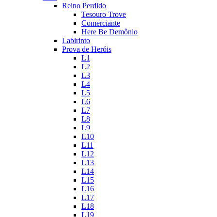
Reino Perdido
Tesouro Trove
Comerciante
Here Be Demônio
Labirinto
Prova de Heróis
L1
L2
L3
L4
L5
L6
L7
L8
L9
L10
L11
L12
L13
L14
L15
L16
L17
L18
L19