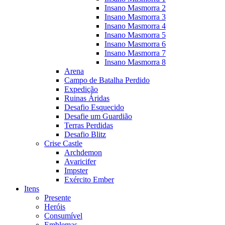
Insano Masmorra 2
Insano Masmorra 3
Insano Masmorra 4
Insano Masmorra 5
Insano Masmorra 6
Insano Masmorra 7
Insano Masmorra 8
Arena
Campo de Batalha Perdido
Expedição
Ruinas Áridas
Desafio Esquecido
Desafie um Guardião
Terras Perdidas
Desafio Blitz
Crise Castle
Archdemon
Avaricifer
Impster
Exército Ember
Itens
Presente
Heróis
Consumível
Emblemas