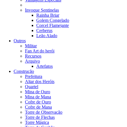
Invoque Sentinelas
Rainha Briar
Golem Congelado
Corcel Flamejante
Cerberus
Leão Alado
Outros
Militar
Fan Art do herói
Recursos
Arquivo
Artefatos
Construção
Prefeitura
Altar dos Heróis
Quartel
Mina de Ouro
Mina de Mana
Cofre de Ouro
Cofre de Mana
Torre de Observação
Torre de Flechas
Torre Mágica