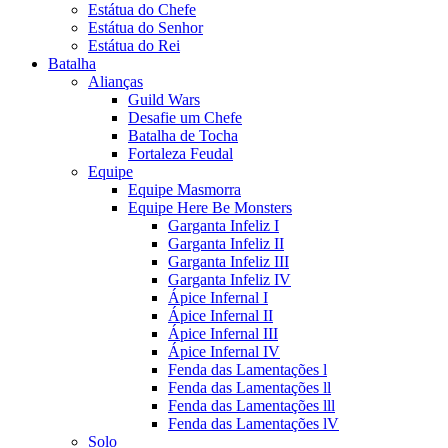
Estátua do Chefe
Estátua do Senhor
Estátua do Rei
Batalha
Alianças
Guild Wars
Desafie um Chefe
Batalha de Tocha
Fortaleza Feudal
Equipe
Equipe Masmorra
Equipe Here Be Monsters
Garganta Infeliz I
Garganta Infeliz II
Garganta Infeliz III
Garganta Infeliz IV
Ápice Infernal I
Ápice Infernal II
Ápice Infernal III
Ápice Infernal IV
Fenda das Lamentações l
Fenda das Lamentações ll
Fenda das Lamentações lll
Fenda das Lamentações lV
Solo