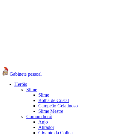
Gabinete pessoal
Heróis
Slime
Slime
Bolha de Cristal
Campeão Gelatinoso
Slime Mestre
Comum herói
Anjo
Atirador
Gigante da Colina