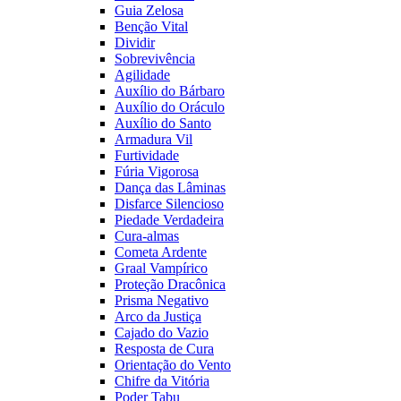
Guia Zelosa
Benção Vital
Dividir
Sobrevivência
Agilidade
Auxílio do Bárbaro
Auxílio do Oráculo
Auxílio do Santo
Armadura Vil
Furtividade
Fúria Vigorosa
Dança das Lâminas
Disfarce Silencioso
Piedade Verdadeira
Cura-almas
Cometa Ardente
Graal Vampírico
Proteção Dracônica
Prisma Negativo
Arco da Justiça
Cajado do Vazio
Resposta de Cura
Orientação do Vento
Chifre da Vitória
Poder Tabu