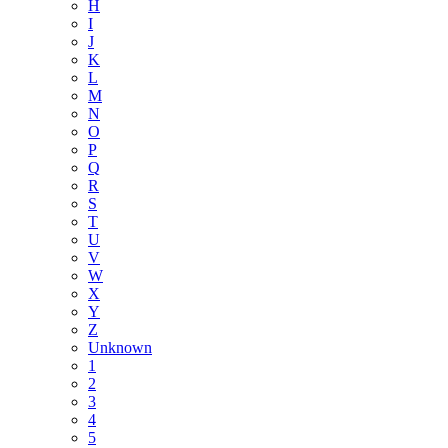
H
I
J
K
L
M
N
O
P
Q
R
S
T
U
V
W
X
Y
Z
Unknown
1
2
3
4
5