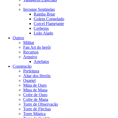
Invoque Sentinelas
Rainha Briar
Golem Congelado
Corcel Flamejante
Cerberus
Leão Alado
Outros
Militar
Fan Art do herói
Recursos
Arquivo
Artefatos
Construção
Prefeitura
Altar dos Heróis
Quartel
Mina de Ouro
Mina de Mana
Cofre de Ouro
Cofre de Mana
Torre de Observação
Torre de Flechas
Torre Mágica