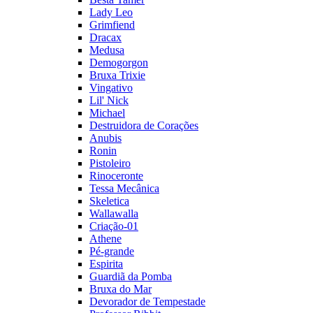
Lady Leo
Grimfiend
Dracax
Medusa
Demogorgon
Bruxa Trixie
Vingativo
Lil' Nick
Michael
Destruidora de Corações
Anubis
Ronin
Pistoleiro
Rinoceronte
Tessa Mecânica
Skeletica
Wallawalla
Criação-01
Athene
Pé-grande
Espirita
Guardiã da Pomba
Bruxa do Mar
Devorador de Tempestade