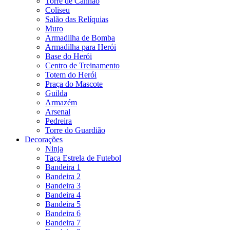
Torre de Canhão
Coliseu
Salão das Relíquias
Muro
Armadilha de Bomba
Armadilha para Herói
Base do Herói
Centro de Treinamento
Totem do Herói
Praça do Mascote
Guilda
Armazém
Arsenal
Pedreira
Torre do Guardião
Decorações
Ninja
Taça Estrela de Futebol
Bandeira 1
Bandeira 2
Bandeira 3
Bandeira 4
Bandeira 5
Bandeira 6
Bandeira 7