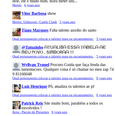
nele, ele é muito bom. Bora meter uns...
Heróis
·
4 years ago
Vitor Barbosa
show
Heróis: Unknown | Castle Clash
·
5 years ago
Tiago Marques
Falta talento auxilio do santo
Qual personagem colocar o talento runa ou encantamento.
·
5 years ago
@Tatuzinho
ᗩTᑌᗩᒪIᘔᗩ ᗴՏՏᗩ Tᗩᗷᗴᒪᗩ ᗩᗴ
ᗰᗴᑌ ᑭOᐯO , ՏIᗰᗷOᖇᗩᗩ !!!
Qual personagem colocar o talento runa ou encantamento.
·
5 years ago
Wyllyan Tynnel
Procuro Guida que faça fenda das
lamentacoes. Qualquer coisa é só chamar no meu zap 74
9 81166048
Qual personagem colocar o talento runa ou encantamento.
·
6 years ago
Luiz Henrique
Pô, atualiza os talentos ae pf
Qual personagem colocar o talento runa ou encantamento.
·
6 years ago
Patrick Reis
Site muito bom, parabéns a todos os
envolvidos !
Itens - Pacote de Presentes
·
6 years ago