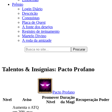
Prêmio
Login Diário
Descrição
Conquistas
Placa de Quest
A fonte dos desejos
Registro de treinamento
Martelo Divino
A roda da amizade
Talentos & Insígnias: Pacto Profano
Pacto Profano
Promover
Duração
Nível
Aviso
Recuperação
Poder
Nível
da Magi
Aumenta o ATQ
em 20% mas