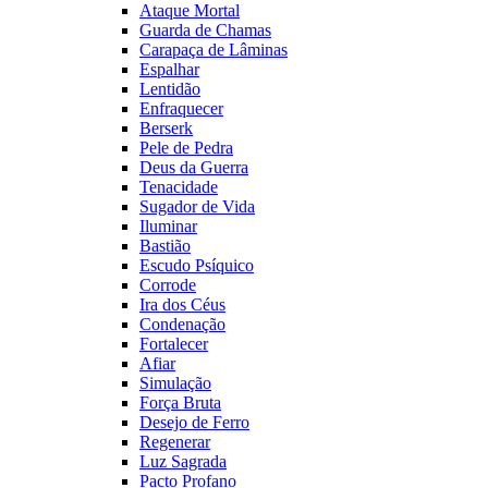
Ataque Mortal
Guarda de Chamas
Carapaça de Lâminas
Espalhar
Lentidão
Enfraquecer
Berserk
Pele de Pedra
Deus da Guerra
Tenacidade
Sugador de Vida
Iluminar
Bastião
Escudo Psíquico
Corrode
Ira dos Céus
Condenação
Fortalecer
Afiar
Simulação
Força Bruta
Desejo de Ferro
Regenerar
Luz Sagrada
Pacto Profano