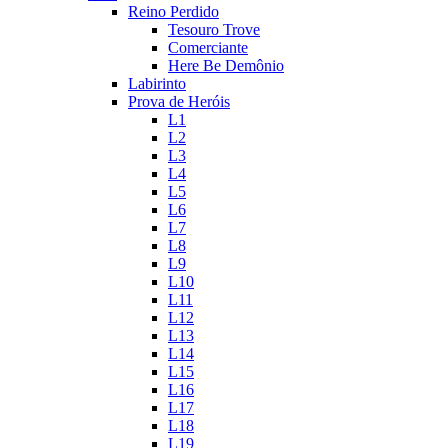
Reino Perdido
Tesouro Trove
Comerciante
Here Be Demônio
Labirinto
Prova de Heróis
L1
L2
L3
L4
L5
L6
L7
L8
L9
L10
L11
L12
L13
L14
L15
L16
L17
L18
L19