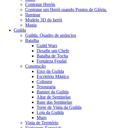
Contratar Heróis
Contratar um Herói usando Pontos de Glória.
Iluminar
Modelo 3D do herói
Magia
Guilda
Guilda. Quadro de anúncios
Batalha
Guild Wars
Desafie um Chefe
Batalha de Tocha
Fortaleza Feudal
Construção
Eixo da Guilda
Escritório Mágico
Colisseu
Tesouraria
Banner da Guilda
Altar de Sentinelas
Base das Sentinelas
Torre de Vigia da Guilda
Loja da Guilda
Muro
Vigia de Território
Vantagens Especiais