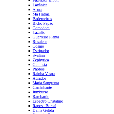
Professor Ribbit
Lavânica
Asura
Ma Hatma
Baderneiros
Bicho Papão
Comodora
Lazulix
Guerreiro Planta
Rosaleen
Cosmo
Estripador
Svalinn
Zephyrica
Ocultista
Phobos
Rainha Vespa
Atirador
Maria Sangrenta
Caminhante
Jumburso
Rambardo
Espectro Cristalino
Raposa Boreal
Dama Gélida