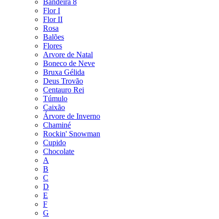
Bandeira 8
Flor I
Flor II
Rosa
Balões
Flores
Arvore de Natal
Boneco de Neve
Bruxa Gélida
Deus Trovão
Centauro Rei
Túmulo
Caixão
Árvore de Inverno
Chaminé
Rockin' Snowman
Cupido
Chocolate
A
B
C
D
E
F
G