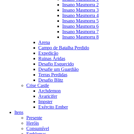
Insano Masmorra 2
Insano Masmorra 3
Insano Masmorra 4
Insano Masmorra 5
Insano Masmorra 6
Insano Masmorra 7
Insano Masmorra 8
Arena
Campo de Batalha Perdido
Expedição
Ruinas Áridas
Desafio Esquecido
Desafie um Guardião
Terras Perdidas
Desafio Blitz
Crise Castle
Archdemon
Avaricifer
Impster
Exército Ember
Itens
Presente
Heróis
Consumível
Emblemas