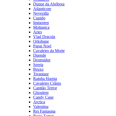
Duque da Abóbora
Atlanticore
Nevezilla
Cupido
Immortep
Moltanica
Aries
Vlad Dracula
Orksbane
Papai Noel
Cavaleiro da Morte
Duende
Destruidor
Sereia
Bruxo
Treantaur
Rainha Harpia
Cavaleiro Crânio
Capitão Terror
Ghoulem
Candy Cane
Arctica
Valentina
Rei Fantasma
Besta Tamer