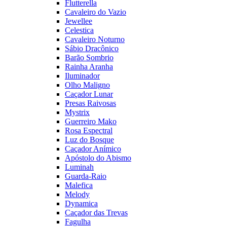
Flutterella
Cavaleiro do Vazio
Jewellee
Celestica
Cavaleiro Noturno
Sábio Dracônico
Barão Sombrio
Rainha Aranha
Iluminador
Olho Maligno
Caçador Lunar
Presas Raivosas
Mystrix
Guerreiro Mako
Rosa Espectral
Luz do Bosque
Caçador Anímico
Apóstolo do Abismo
Luminah
Guarda-Raio
Malefica
Melody
Dynamica
Caçador das Trevas
Fagulha