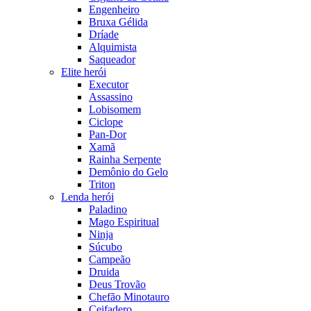
Engenheiro
Bruxa Gélida
Dríade
Alquimista
Saqueador
Elite herói
Executor
Assassino
Lobisomem
Ciclope
Pan-Dor
Xamã
Rainha Serpente
Demônio do Gelo
Triton
Lenda herói
Paladino
Mago Espiritual
Ninja
Súcubo
Campeão
Druida
Deus Trovão
Chefão Minotauro
Ceifadero