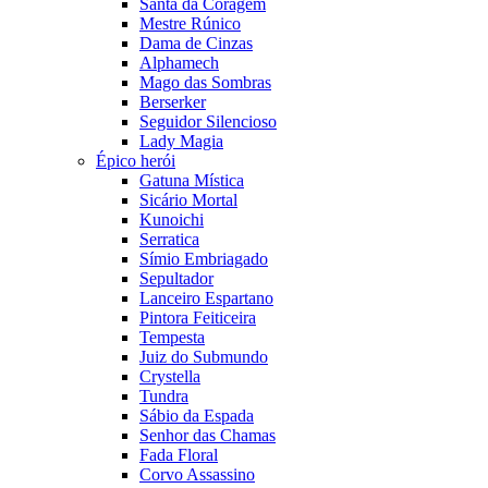
Santa da Coragem
Mestre Rúnico
Dama de Cinzas
Alphamech
Mago das Sombras
Berserker
Seguidor Silencioso
Lady Magia
Épico herói
Gatuna Mística
Sicário Mortal
Kunoichi
Serratica
Símio Embriagado
Sepultador
Lanceiro Espartano
Pintora Feiticeira
Tempesta
Juiz do Submundo
Crystella
Tundra
Sábio da Espada
Senhor das Chamas
Fada Floral
Corvo Assassino