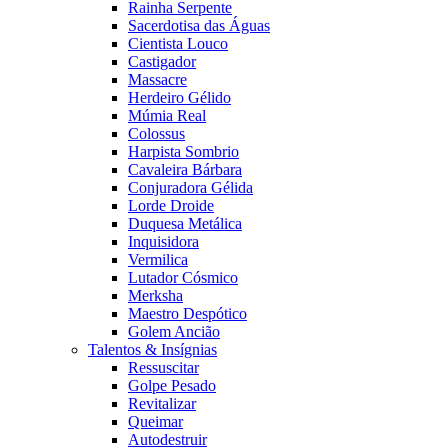
Rainha Serpente
Sacerdotisa das Águas
Cientista Louco
Castigador
Massacre
Herdeiro Gélido
Múmia Real
Colossus
Harpista Sombrio
Cavaleira Bárbara
Conjuradora Gélida
Lorde Droide
Duquesa Metálica
Inquisidora
Vermilica
Lutador Cósmico
Merksha
Maestro Despótico
Golem Ancião
Talentos & Insígnias
Ressuscitar
Golpe Pesado
Revitalizar
Queimar
Autodestruir