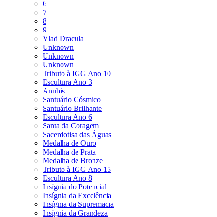
6
7
8
9
Vlad Dracula
Unknown
Unknown
Unknown
Tributo à IGG Ano 10
Escultura Ano 3
Anubis
Santuário Cósmico
Santuário Brilhante
Escultura Ano 6
Santa da Coragem
Sacerdotisa das Águas
Medalha de Ouro
Medalha de Prata
Medalha de Bronze
Tributo à IGG Ano 15
Escultura Ano 8
Insígnia do Potencial
Insígnia da Excelência
Insígnia da Supremacia
Insígnia da Grandeza