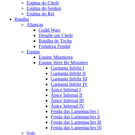
Estátua do Chefe
Estátua do Senhor
Estátua do Rei
Batalha
Alianças
Guild Wars
Desafie um Chefe
Batalha de Tocha
Fortaleza Feudal
Equipe
Equipe Masmorra
Equipe Here Be Monsters
Garganta Infeliz I
Garganta Infeliz II
Garganta Infeliz III
Garganta Infeliz IV
Ápice Infernal I
Ápice Infernal II
Ápice Infernal III
Ápice Infernal IV
Fenda das Lamentações l
Fenda das Lamentações ll
Fenda das Lamentações lll
Fenda das Lamentações lV
Solo