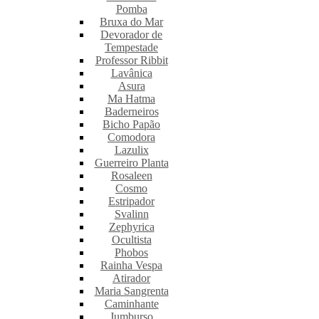
Pomba
Bruxa do Mar
Devorador de
Tempestade
Professor Ribbit
Lavânica
Asura
Ma Hatma
Baderneiros
Bicho Papão
Comodora
Lazulix
Guerreiro Planta
Rosaleen
Cosmo
Estripador
Svalinn
Zephyrica
Ocultista
Phobos
Rainha Vespa
Atirador
Maria Sangrenta
Caminhante
Jumburso