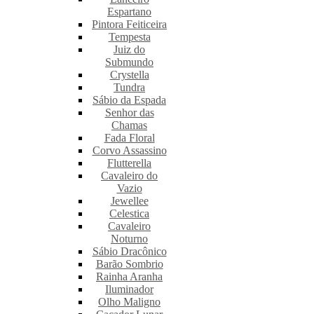
Espartano
Pintora Feiticeira
Tempesta
Juiz do
Submundo
Crystella
Tundra
Sábio da Espada
Senhor das
Chamas
Fada Floral
Corvo Assassino
Flutterella
Cavaleiro do
Vazio
Jewellee
Celestica
Cavaleiro
Noturno
Sábio Dracônico
Barão Sombrio
Rainha Aranha
Iluminador
Olho Maligno