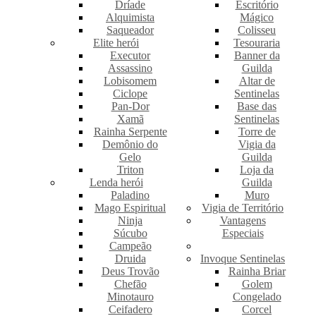
Dríade
Escritório
Alquimista
Mágico
Saqueador
Colisseu
Elite herói
Tesouraria
Executor
Banner da
Assassino
Guilda
Lobisomem
Altar de
Ciclope
Sentinelas
Pan-Dor
Base das
Xamã
Sentinelas
Rainha Serpente
Torre de
Demônio do
Vigia da
Gelo
Guilda
Triton
Loja da
Lenda herói
Guilda
Paladino
Muro
Mago Espiritual
Vigia de Território
Ninja
Vantagens
Súcubo
Especiais
Campeão
Druida
Invoque Sentinelas
Deus Trovão
Rainha Briar
Chefão
Golem
Minotauro
Congelado
Ceifadero
Corcel