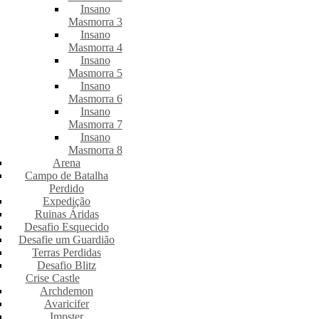
Insano
Masmorra 3
Insano
Masmorra 4
Insano
Masmorra 5
Insano
Masmorra 6
Insano
Masmorra 7
Insano
Masmorra 8
Arena
Campo de Batalha
Perdido
Expedição
Ruinas Áridas
Desafio Esquecido
Desafie um Guardião
Terras Perdidas
Desafio Blitz
Crise Castle
Archdemon
Avaricifer
Impster