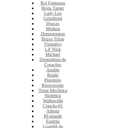
Rei Fantasma
Besta Tamer
Lady Leo
Grimfiend
Dracax
Medusa
Demogorgon
Bruxa Trixie
Vingativo
Lil' Nick
Michael
Destruidora de
Corações
Anubis
Ronin
Pistoleiro
Rinoceronte
Tessa Mecânica
Skeletica
Wallawalla
Criação-01
Athene
Pé-grande
Espirita
Guardiã da