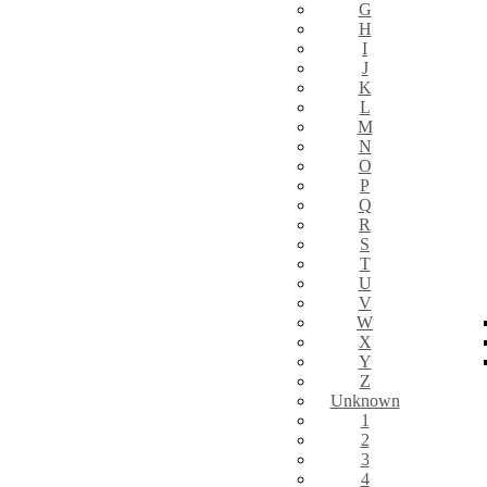
G
H
I
J
K
L
M
N
O
P
Q
R
S
T
U
V
W
X
Y
Z
Unknown
1
2
3
4