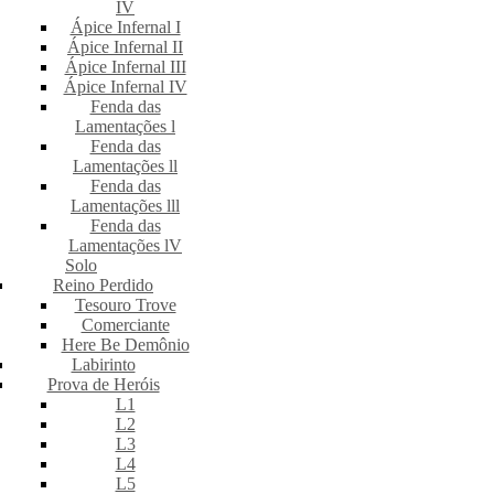
IV
Ápice Infernal I
Ápice Infernal II
Ápice Infernal III
Ápice Infernal IV
Fenda das
Lamentações l
Fenda das
Lamentações ll
Fenda das
Lamentações lll
Fenda das
Lamentações lV
Solo
Reino Perdido
Tesouro Trove
Comerciante
Here Be Demônio
Labirinto
Prova de Heróis
L1
L2
L3
L4
L5