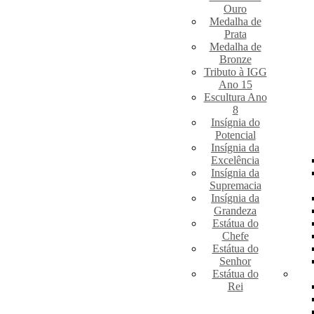
Ouro
Medalha de
Prata
Medalha de
Bronze
Tributo à IGG
Ano 15
Escultura Ano
8
Insígnia do
Potencial
Insígnia da
Excelência
Insígnia da
Supremacia
Insígnia da
Grandeza
Estátua do
Chefe
Estátua do
Senhor
Estátua do
Rei