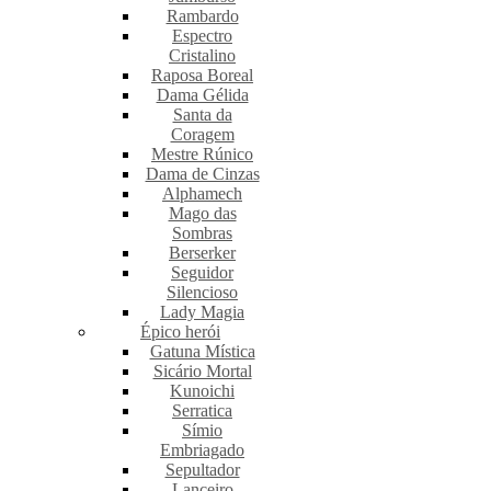
Rambardo
Espectro
Cristalino
Raposa Boreal
Dama Gélida
Santa da
Coragem
Mestre Rúnico
Dama de Cinzas
Alphamech
Mago das
Sombras
Berserker
Seguidor
Silencioso
Lady Magia
Épico herói
Gatuna Mística
Sicário Mortal
Kunoichi
Serratica
Símio
Embriagado
Sepultador
Lanceiro