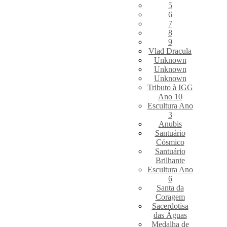
5
6
7
8
9
Vlad Dracula
Unknown
Unknown
Unknown
Tributo à IGG
Ano 10
Escultura Ano
3
Anubis
Santuário
Cósmico
Santuário
Brilhante
Escultura Ano
6
Santa da
Coragem
Sacerdotisa
das Águas
Medalha de