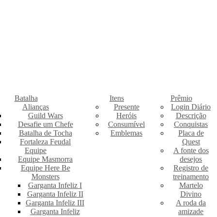
Batalha
Itens
Prêmio
Alianças
Presente
Login Diário
Guild Wars
Heróis
Descrição
Desafie um Chefe
Consumível
Conquistas
Batalha de Tocha
Emblemas
Placa de
Fortaleza Feudal
Quest
Equipe
A fonte dos
Equipe Masmorra
desejos
Equipe Here Be
Registro de
Monsters
treinamento
Garganta Infeliz I
Martelo
Garganta Infeliz II
Divino
Garganta Infeliz III
A roda da
Garganta Infeliz
amizade