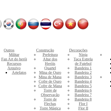
Outros
Construção
Decorações
Militar
Prefeitura
Ninja
Fan Art do herói
Altar dos
Taça Estrela
Recursos
Heróis
de Futebol
Arquivo
Quartel
Bandeira 1
Artefatos
Mina de Ouro
Bandeira 2
Mina de Mana
Bandeira 3
Cofre de Ouro
Bandeira 4
Cofre de Mana
Bandeira 5
Torre de
Bandeira 6
Observação
Bandeira 7
Torre de
Bandeira 8
Flechas
Flor I
Torre Mágica
Flor II