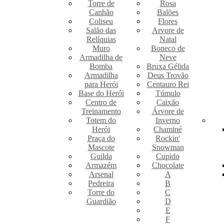
Torre de
Rosa
Canhão
Balões
Coliseu
Flores
Salão das
Arvore de
Relíquias
Natal
Muro
Boneco de
Armadilha de
Neve
Bomba
Bruxa Gélida
Armadilha
Deus Trovão
para Herói
Centauro Rei
Base do Herói
Túmulo
Centro de
Caixão
Treinamento
Árvore de
Totem do
Inverno
Herói
Chaminé
Praça do
Rockin'
Mascote
Snowman
Guilda
Cupido
Armazém
Chocolate
Arsenal
A
Pedreira
B
Torre do
C
Guardião
D
E
F