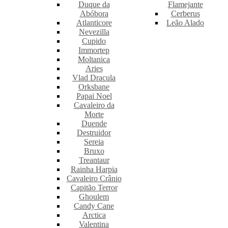
Duque da
Flamejante
Abóbora
Cerberus
Atlanticore
Leão Alado
Nevezilla
Cupido
Immortep
Moltanica
Aries
Vlad Dracula
Orksbane
Papai Noel
Cavaleiro da
Morte
Duende
Destruidor
Sereia
Bruxo
Treantaur
Rainha Harpia
Cavaleiro Crânio
Capitão Terror
Ghoulem
Candy Cane
Arctica
Valentina