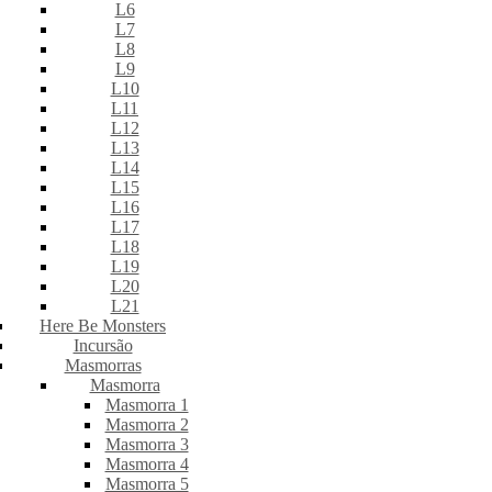
L6
L7
L8
L9
L10
L11
L12
L13
L14
L15
L16
L17
L18
L19
L20
L21
Here Be Monsters
Incursão
Masmorras
Masmorra
Masmorra 1
Masmorra 2
Masmorra 3
Masmorra 4
Masmorra 5