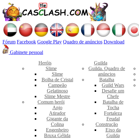
Fórum
Facebook
Google Play
Quadro de anúncios
Download
Gabinete pessoal
Heróis
Guilda
Slime
Guilda. Quadro de
Slime
anúncios
Bolha de Cristal
Batalha
Campeão
Guild Wars
Gelatinoso
Desafie um
Slime Mestre
Chefe
Comum herói
Batalha de
Anjo
Tocha
Atirador
Fortaleza
Gigante da
Feudal
Colina
Construção
Engenheiro
Eixo da
Bruxa Gélida
Guilda