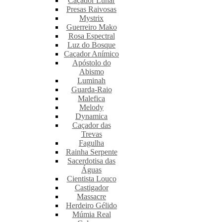
Caçador Lunar
Presas Raivosas
Mystrix
Guerreiro Mako
Rosa Espectral
Luz do Bosque
Caçador Anímico
Apóstolo do
Abismo
Luminah
Guarda-Raio
Malefica
Melody
Dynamica
Caçador das
Trevas
Fagulha
Rainha Serpente
Sacerdotisa das
Águas
Cientista Louco
Castigador
Massacre
Herdeiro Gélido
Múmia Real