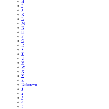
H
I
J
K
L
M
N
O
P
Q
R
S
T
U
V
W
X
Y
Z
Unknown
1
2
3
4
5