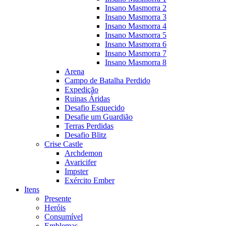
Insano Masmorra 2
Insano Masmorra 3
Insano Masmorra 4
Insano Masmorra 5
Insano Masmorra 6
Insano Masmorra 7
Insano Masmorra 8
Arena
Campo de Batalha Perdido
Expedição
Ruinas Áridas
Desafio Esquecido
Desafie um Guardião
Terras Perdidas
Desafio Blitz
Crise Castle
Archdemon
Avaricifer
Impster
Exército Ember
Itens
Presente
Heróis
Consumível
Emblemas