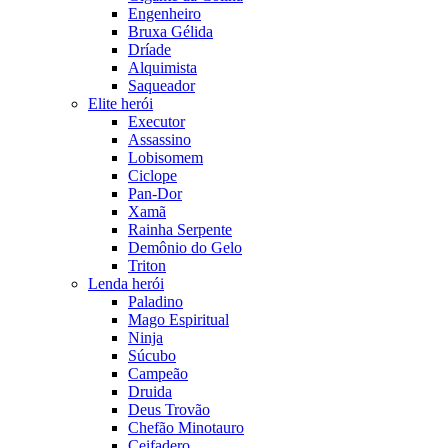
Engenheiro
Bruxa Gélida
Dríade
Alquimista
Saqueador
Elite herói
Executor
Assassino
Lobisomem
Ciclope
Pan-Dor
Xamã
Rainha Serpente
Demônio do Gelo
Triton
Lenda herói
Paladino
Mago Espiritual
Ninja
Súcubo
Campeão
Druida
Deus Trovão
Chefão Minotauro
Ceifadero