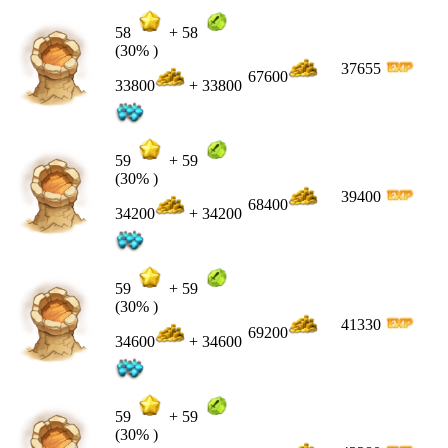
58
+
58
(30% )
37655
67600
33800
+ 33800
59
+
59
(30% )
39400
68400
34200
+ 34200
59
+
59
(30% )
41330
69200
34600
+ 34600
59
+
59
(30% )