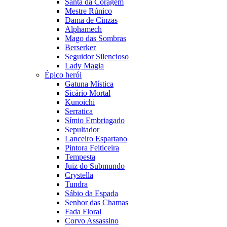
Santa da Coragem
Mestre Rúnico
Dama de Cinzas
Alphamech
Mago das Sombras
Berserker
Seguidor Silencioso
Lady Magia
Épico herói
Gatuna Mística
Sicário Mortal
Kunoichi
Serratica
Símio Embriagado
Sepultador
Lanceiro Espartano
Pintora Feiticeira
Tempesta
Juiz do Submundo
Crystella
Tundra
Sábio da Espada
Senhor das Chamas
Fada Floral
Corvo Assassino