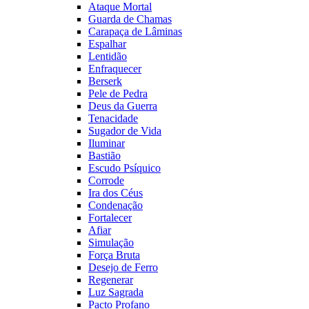
Ataque Mortal
Guarda de Chamas
Carapaça de Lâminas
Espalhar
Lentidão
Enfraquecer
Berserk
Pele de Pedra
Deus da Guerra
Tenacidade
Sugador de Vida
Iluminar
Bastião
Escudo Psíquico
Corrode
Ira dos Céus
Condenação
Fortalecer
Afiar
Simulação
Força Bruta
Desejo de Ferro
Regenerar
Luz Sagrada
Pacto Profano