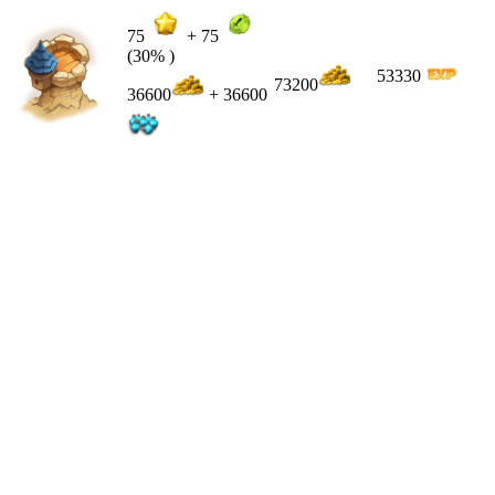
75
+
75
(30% )
53330
73200
36600
+ 36600