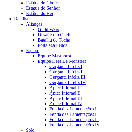
Estátua do Chefe
Estátua do Senhor
Estátua do Rei
Batalha
Alianças
Guild Wars
Desafie um Chefe
Batalha de Tocha
Fortaleza Feudal
Equipe
Equipe Masmorra
Equipe Here Be Monsters
Garganta Infeliz I
Garganta Infeliz II
Garganta Infeliz III
Garganta Infeliz IV
Ápice Infernal I
Ápice Infernal II
Ápice Infernal III
Ápice Infernal IV
Fenda das Lamentações l
Fenda das Lamentações ll
Fenda das Lamentações lll
Fenda das Lamentações lV
Solo