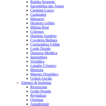
Rainha Serpente
Sacerdotisa das Águas
Cientista Louco
Castigador
Massacre
Herdeiro Gélido
Múmia Real
Colossus
Harpista Sombrio
Cavaleira Bárbara
Conjuradora Gélida
Lorde Droide
Duquesa Metálica
Inquisidora
Vermilica
Lutador Cósmico
Merksha
Maestro Despótico
Golem Ancião
Talentos & Insígnias
Ressuscitar
Golpe Pesado
Revitalizar
Queimar
Autodestruir