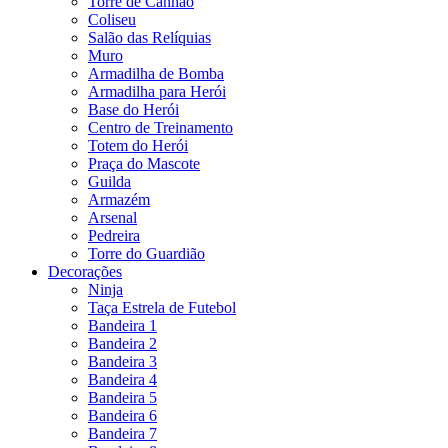
Torre de Canhão
Coliseu
Salão das Relíquias
Muro
Armadilha de Bomba
Armadilha para Herói
Base do Herói
Centro de Treinamento
Totem do Herói
Praça do Mascote
Guilda
Armazém
Arsenal
Pedreira
Torre do Guardião
Decorações
Ninja
Taça Estrela de Futebol
Bandeira 1
Bandeira 2
Bandeira 3
Bandeira 4
Bandeira 5
Bandeira 6
Bandeira 7