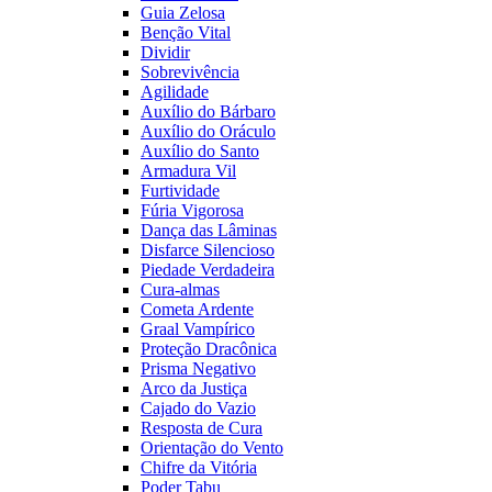
Guia Zelosa
Benção Vital
Dividir
Sobrevivência
Agilidade
Auxílio do Bárbaro
Auxílio do Oráculo
Auxílio do Santo
Armadura Vil
Furtividade
Fúria Vigorosa
Dança das Lâminas
Disfarce Silencioso
Piedade Verdadeira
Cura-almas
Cometa Ardente
Graal Vampírico
Proteção Dracônica
Prisma Negativo
Arco da Justiça
Cajado do Vazio
Resposta de Cura
Orientação do Vento
Chifre da Vitória
Poder Tabu