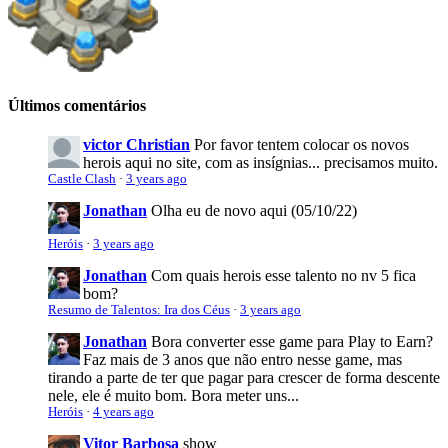
Últimos comentários
victor Christian
Por favor tentem colocar os novos
herois aqui no site, com as insígnias... precisamos muito.
Castle Clash
·
3 years ago
Jonathan
Olha eu de novo aqui (05/10/22)
Heróis
·
3 years ago
Jonathan
Com quais herois esse talento no nv 5 fica
bom?
Resumo de Talentos: Ira dos Céus
·
3 years ago
Jonathan
Bora converter esse game para Play to Earn?
Faz mais de 3 anos que não entro nesse game, mas
tirando a parte de ter que pagar para crescer de forma descente
nele, ele é muito bom. Bora meter uns...
Heróis
·
4 years ago
Vitor Barbosa
show