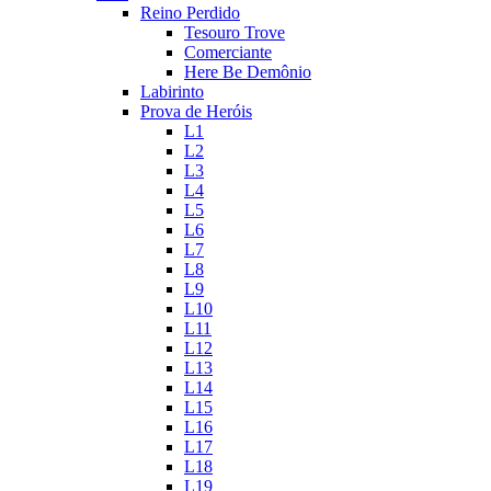
Reino Perdido
Tesouro Trove
Comerciante
Here Be Demônio
Labirinto
Prova de Heróis
L1
L2
L3
L4
L5
L6
L7
L8
L9
L10
L11
L12
L13
L14
L15
L16
L17
L18
L19