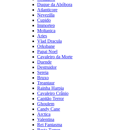
Duque da Abóbora
Atlanticore
Nevezilla
Cupido
Immortep
Moltanica
Aries
Vlad Dracula
Orksbane
Papai Noel
Cavaleiro da Morte
Duende
Destruidor
Sereia
Bruxo
Treantaur
Rainha Harpia
Cavaleiro Crânio
Capitão Terror
Ghoulem
Candy Cane
Arctica
Valentina
Rei Fantasma
Besta Tamer