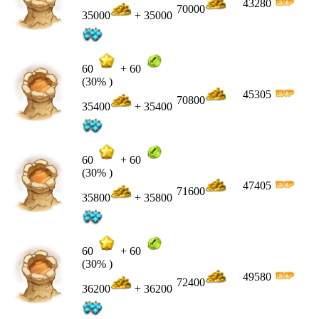
43280
70000
35000
+ 35000
60
+
60
(30% )
45305
70800
35400
+ 35400
60
+
60
(30% )
47405
71600
35800
+ 35800
60
+
60
(30% )
49580
72400
36200
+ 36200