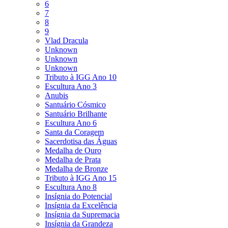
6
7
8
9
Vlad Dracula
Unknown
Unknown
Unknown
Tributo à IGG Ano 10
Escultura Ano 3
Anubis
Santuário Cósmico
Santuário Brilhante
Escultura Ano 6
Santa da Coragem
Sacerdotisa das Águas
Medalha de Ouro
Medalha de Prata
Medalha de Bronze
Tributo à IGG Ano 15
Escultura Ano 8
Insígnia do Potencial
Insígnia da Excelência
Insígnia da Supremacia
Insígnia da Grandeza