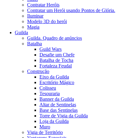
Contratar Heróis
Contratar um Herói usando Pontos de Glória.
Iluminar
Modelo 3D do herói
Magia
Guilda
Guilda. Quadro de anúncios
Batalha
Guild Wars
Desafie um Chefe
Batalha de Tocha
Fortaleza Feudal
Construção
Eixo da Guilda
Escritório Mágico
Colisseu
Tesouraria
Banner da Guilda
Altar de Sentinelas
Base das Sentinelas
Torre de Vigia da Guilda
Loja da Guilda
Muro
Vigia de Território
Vantagens Especiais