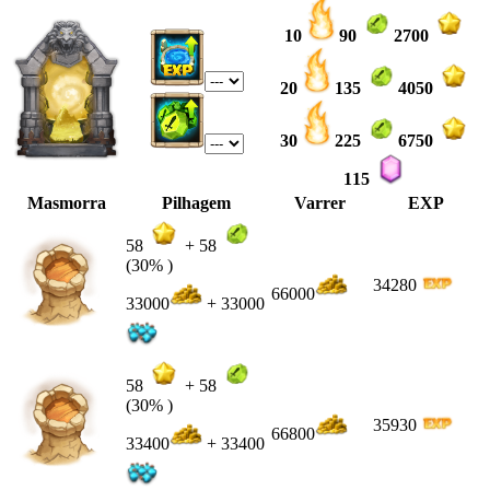
10
90
2700
20
135
4050
30
225
6750
115
Masmorra
Pilhagem
Varrer
EXP
58
+
58
(30% )
34280
66000
33000
+ 33000
58
+
58
(30% )
35930
66800
33400
+ 33400