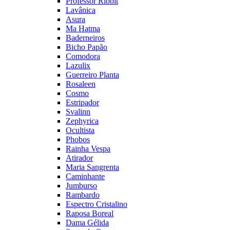
Professor Ribbit
Lavânica
Asura
Ma Hatma
Baderneiros
Bicho Papão
Comodora
Lazulix
Guerreiro Planta
Rosaleen
Cosmo
Estripador
Svalinn
Zephyrica
Ocultista
Phobos
Rainha Vespa
Atirador
Maria Sangrenta
Caminhante
Jumburso
Rambardo
Espectro Cristalino
Raposa Boreal
Dama Gélida