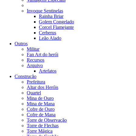
Invoque Sentinelas
Rainha Briar
Golem Congelado
Corcel Flamejante
Cerberus
Leão Alado
Outros
Militar
Fan Art do herói
Recursos
Arquivo
Artefatos
Construção
Prefeitura
Altar dos Heróis
Quartel
Mina de Ouro
Mina de Mana
Cofre de Ouro
Cofre de Mana
Torre de Observação
Torre de Flechas
Torre Mágica