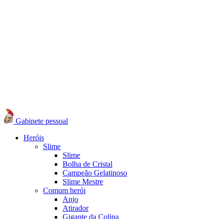
Gabinete pessoal
Heróis
Slime
Slime
Bolha de Cristal
Campeão Gelatinoso
Slime Mestre
Comum herói
Anjo
Atirador
Gigante da Colina