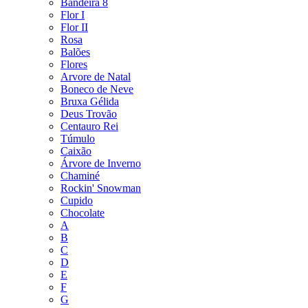
Bandeira 8
Flor I
Flor II
Rosa
Balões
Flores
Arvore de Natal
Boneco de Neve
Bruxa Gélida
Deus Trovão
Centauro Rei
Túmulo
Caixão
Árvore de Inverno
Chaminé
Rockin' Snowman
Cupido
Chocolate
A
B
C
D
E
F
G