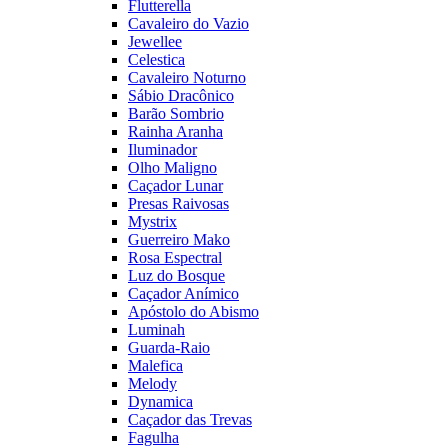
Flutterella
Cavaleiro do Vazio
Jewellee
Celestica
Cavaleiro Noturno
Sábio Dracônico
Barão Sombrio
Rainha Aranha
Iluminador
Olho Maligno
Caçador Lunar
Presas Raivosas
Mystrix
Guerreiro Mako
Rosa Espectral
Luz do Bosque
Caçador Anímico
Apóstolo do Abismo
Luminah
Guarda-Raio
Malefica
Melody
Dynamica
Caçador das Trevas
Fagulha