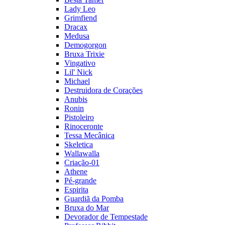
Lady Leo
Grimfiend
Dracax
Medusa
Demogorgon
Bruxa Trixie
Vingativo
Lil' Nick
Michael
Destruidora de Corações
Anubis
Ronin
Pistoleiro
Rinoceronte
Tessa Mecânica
Skeletica
Wallawalla
Criação-01
Athene
Pé-grande
Espirita
Guardiã da Pomba
Bruxa do Mar
Devorador de Tempestade