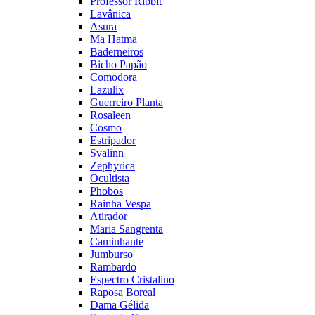
Professor Ribbit
Lavânica
Asura
Ma Hatma
Baderneiros
Bicho Papão
Comodora
Lazulix
Guerreiro Planta
Rosaleen
Cosmo
Estripador
Svalinn
Zephyrica
Ocultista
Phobos
Rainha Vespa
Atirador
Maria Sangrenta
Caminhante
Jumburso
Rambardo
Espectro Cristalino
Raposa Boreal
Dama Gélida