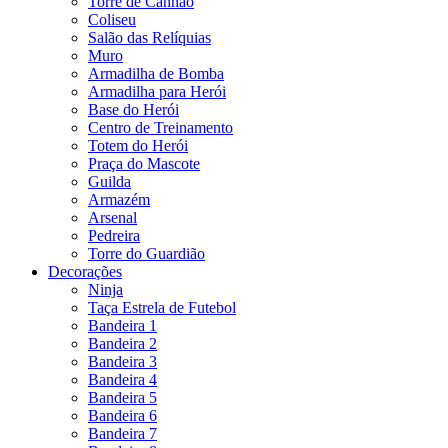
Torre de Canhão
Coliseu
Salão das Relíquias
Muro
Armadilha de Bomba
Armadilha para Herói
Base do Herói
Centro de Treinamento
Totem do Herói
Praça do Mascote
Guilda
Armazém
Arsenal
Pedreira
Torre do Guardião
Decorações
Ninja
Taça Estrela de Futebol
Bandeira 1
Bandeira 2
Bandeira 3
Bandeira 4
Bandeira 5
Bandeira 6
Bandeira 7