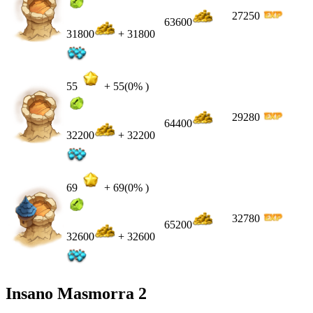
27250
63600
31800
+ 31800
55
+
55
(0% )
29280
64400
32200
+ 32200
69
+
69
(0% )
32780
65200
32600
+ 32600
Insano Masmorra 2