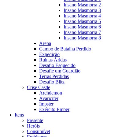
Insano Masmorra 2
Insano Masmorra 3
Insano Masmorra 4
Insano Masmorra 5
Insano Masmorra 6
Insano Masmorra 7
Insano Masmorra 8
Arena
Campo de Batalha Perdido
Expedição
Ruinas Áridas
Desafio Esquecido
Desafie um Guardião
Terras Perdidas
Desafio Blitz
Crise Castle
Archdemon
Avaricifer
Impster
Exército Ember
Itens
Presente
Heróis
Consumível
Emblemas