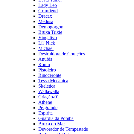
Lady Leo
Grimfiend
Dracax
Medusa
Demogorgon
Bruxa Trixie
Vingativo
Lil' Nick
Michael
Destruidora de Corações
Anubis
Ronin
Pistoleiro
Rinoceronte
Tessa Mecânica
Skeletica
Wallawalla
Criação-01
Athene
Pé-grande
Espirita
Guardiã da Pomba
Bruxa do Mar
Devorador de Tempestade