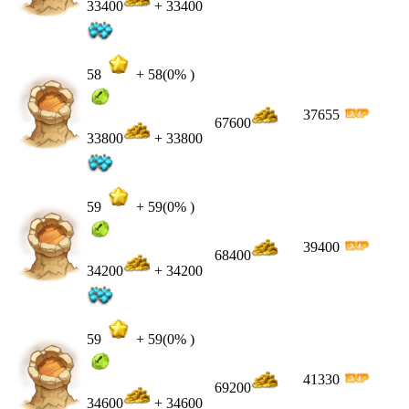
33400
+ 33400
58
+
58
(0% )
37655
67600
33800
+ 33800
59
+
59
(0% )
39400
68400
34200
+ 34200
59
+
59
(0% )
41330
69200
34600
+ 34600