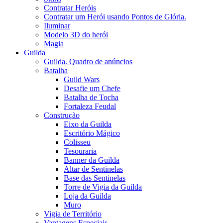
Contratar Heróis
Contratar um Herói usando Pontos de Glória.
Iluminar
Modelo 3D do herói
Magia
Guilda
Guilda. Quadro de anúncios
Batalha
Guild Wars
Desafie um Chefe
Batalha de Tocha
Fortaleza Feudal
Construção
Eixo da Guilda
Escritório Mágico
Colisseu
Tesouraria
Banner da Guilda
Altar de Sentinelas
Base das Sentinelas
Torre de Vigia da Guilda
Loja da Guilda
Muro
Vigia de Território
Vantagens Especiais