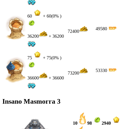
60
+
60
(0% )
49580
72400
36200
+ 36200
75
+
75
(0% )
53330
73200
36600
+ 36600
Insano Masmorra 3
10
98
2940