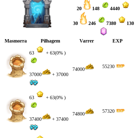
20
148
4440
30
246
7380
130
Masmorra
Pilhagem
Varrer
EXP
63
+
63
(0% )
55230
74000
37000
+ 37000
63
+
63
(0% )
57320
74800
37400
+ 37400