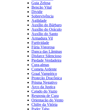
Guia Zelosa
Benção Vital
Dividir
Sobrevivência
Agilidade
Auxílio do Bárbaro
Auxílio do Oráculo
Auxílio do Santo
Armadura Vil
Furtividade
Fúria Vigorosa
Dança das Lâminas
Disfarce Silencioso
Piedade Verdadeira
Cura-almas
Cometa Ardente
Graal Vampírico
Proteção Dracônica
Prisma Negativo
Arco da Justiça
Cajado do Vazio
Resposta de Cura
Orientação do Vento
Chifre da Vitória
Poder Tabu