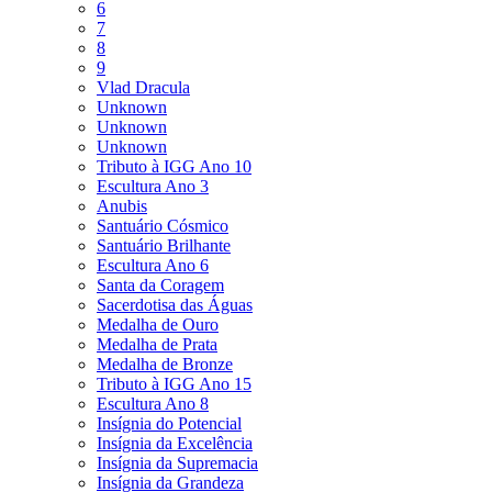
6
7
8
9
Vlad Dracula
Unknown
Unknown
Unknown
Tributo à IGG Ano 10
Escultura Ano 3
Anubis
Santuário Cósmico
Santuário Brilhante
Escultura Ano 6
Santa da Coragem
Sacerdotisa das Águas
Medalha de Ouro
Medalha de Prata
Medalha de Bronze
Tributo à IGG Ano 15
Escultura Ano 8
Insígnia do Potencial
Insígnia da Excelência
Insígnia da Supremacia
Insígnia da Grandeza