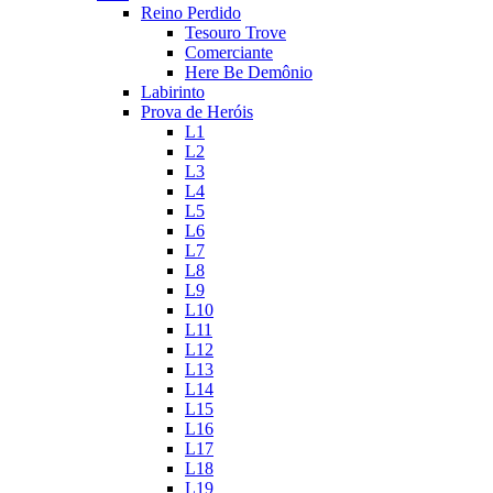
Reino Perdido
Tesouro Trove
Comerciante
Here Be Demônio
Labirinto
Prova de Heróis
L1
L2
L3
L4
L5
L6
L7
L8
L9
L10
L11
L12
L13
L14
L15
L16
L17
L18
L19