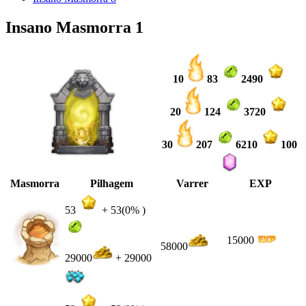
Insano Masmorra 1
10
83
2490
20
124
3720
30
207
6210
100
Masmorra
Pilhagem
Varrer
EXP
53
+
53
(0% )
15000
58000
29000
+ 29000