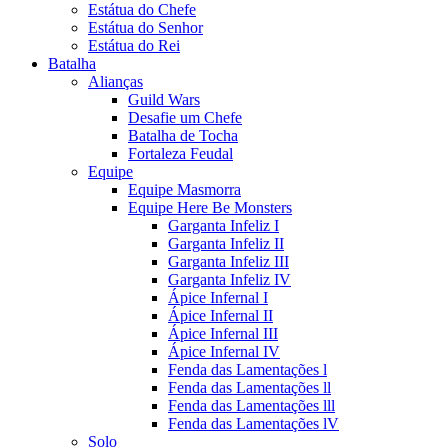
Estátua do Chefe
Estátua do Senhor
Estátua do Rei
Batalha
Alianças
Guild Wars
Desafie um Chefe
Batalha de Tocha
Fortaleza Feudal
Equipe
Equipe Masmorra
Equipe Here Be Monsters
Garganta Infeliz I
Garganta Infeliz II
Garganta Infeliz III
Garganta Infeliz IV
Ápice Infernal I
Ápice Infernal II
Ápice Infernal III
Ápice Infernal IV
Fenda das Lamentações l
Fenda das Lamentações ll
Fenda das Lamentações lll
Fenda das Lamentações lV
Solo