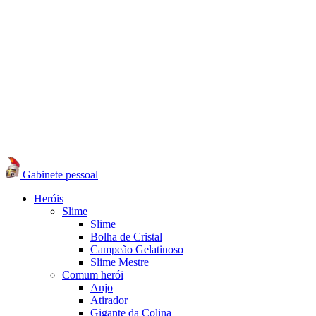
Gabinete pessoal
Heróis
Slime
Slime
Bolha de Cristal
Campeão Gelatinoso
Slime Mestre
Comum herói
Anjo
Atirador
Gigante da Colina