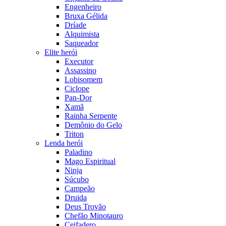
Engenheiro
Bruxa Gélida
Dríade
Alquimista
Saqueador
Elite herói
Executor
Assassino
Lobisomem
Ciclope
Pan-Dor
Xamã
Rainha Serpente
Demônio do Gelo
Triton
Lenda herói
Paladino
Mago Espiritual
Ninja
Súcubo
Campeão
Druida
Deus Trovão
Chefão Minotauro
Ceifadero