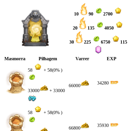
10
90
2700
20
135
4050
30
225
6750
115
Masmorra
Pilhagem
Varrer
EXP
58
+
58
(0% )
34280
66000
33000
+ 33000
58
+
58
(0% )
35930
66800