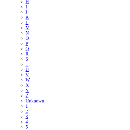
H
I
J
K
L
M
N
O
P
Q
R
S
T
U
V
W
X
Y
Z
Unknown
1
2
3
4
5