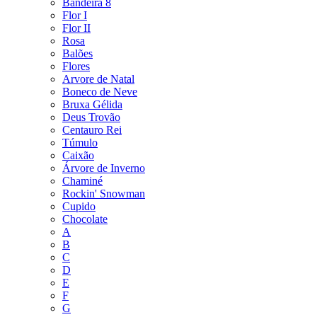
Bandeira 8
Flor I
Flor II
Rosa
Balões
Flores
Arvore de Natal
Boneco de Neve
Bruxa Gélida
Deus Trovão
Centauro Rei
Túmulo
Caixão
Árvore de Inverno
Chaminé
Rockin' Snowman
Cupido
Chocolate
A
B
C
D
E
F
G