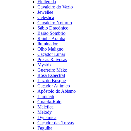
Flutterella
Cavaleiro do Vazio
Jewellee
Celestica
Cavaleiro Noturno
Sábio Dracônico
Barão Sombrio
Rainha Aranha
Iluminador
Olho Maligno
Caçador Lunar
Presas Raivosas
Mystrix
Guerreiro Mako
Rosa Espectral
Luz do Bosque
Caçador Anímico
Apóstolo do Abismo
Luminah
Guarda-Raio
Malefica
Melody
Dynamica
Caçador das Trevas
Fagulha