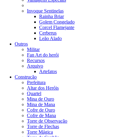
Invoque Sentinelas
Rainha Briar
Golem Congelado
Corcel Flamejante
Cerberus
Leão Alado
Outros
Militar
Fan Art do herói
Recursos
Arquivo
Artefatos
Construção
Prefeitura
Altar dos Heróis
Quartel
Mina de Ouro
Mina de Mana
Cofre de Ouro
Cofre de Mana
Torre de Observação
Torre de Flechas
Torre Mágica