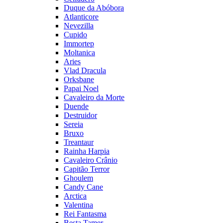
Duque da Abóbora
Atlanticore
Nevezilla
Cupido
Immortep
Moltanica
Aries
Vlad Dracula
Orksbane
Papai Noel
Cavaleiro da Morte
Duende
Destruidor
Sereia
Bruxo
Treantaur
Rainha Harpia
Cavaleiro Crânio
Capitão Terror
Ghoulem
Candy Cane
Arctica
Valentina
Rei Fantasma
Besta Tamer