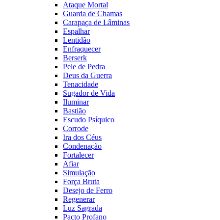
Ataque Mortal
Guarda de Chamas
Carapaça de Lâminas
Espalhar
Lentidão
Enfraquecer
Berserk
Pele de Pedra
Deus da Guerra
Tenacidade
Sugador de Vida
Iluminar
Bastião
Escudo Psíquico
Corrode
Ira dos Céus
Condenação
Fortalecer
Afiar
Simulação
Força Bruta
Desejo de Ferro
Regenerar
Luz Sagrada
Pacto Profano