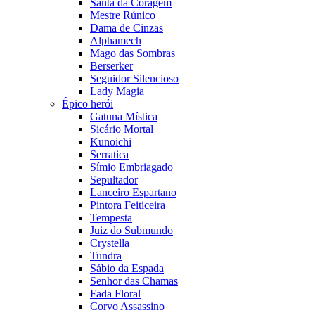
Santa da Coragem
Mestre Rúnico
Dama de Cinzas
Alphamech
Mago das Sombras
Berserker
Seguidor Silencioso
Lady Magia
Épico herói
Gatuna Mística
Sicário Mortal
Kunoichi
Serratica
Símio Embriagado
Sepultador
Lanceiro Espartano
Pintora Feiticeira
Tempesta
Juiz do Submundo
Crystella
Tundra
Sábio da Espada
Senhor das Chamas
Fada Floral
Corvo Assassino