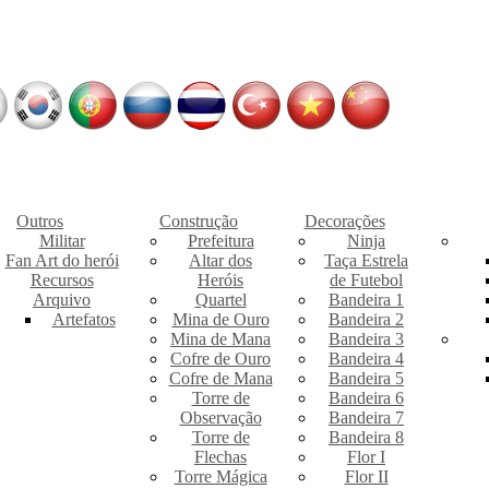
Outros
Construção
Decorações
Militar
Prefeitura
Ninja
Fan Art do herói
Altar dos
Taça Estrela
Recursos
Heróis
de Futebol
Arquivo
Quartel
Bandeira 1
Artefatos
Mina de Ouro
Bandeira 2
Mina de Mana
Bandeira 3
Cofre de Ouro
Bandeira 4
Cofre de Mana
Bandeira 5
Torre de
Bandeira 6
Observação
Bandeira 7
Torre de
Bandeira 8
Flechas
Flor I
Torre Mágica
Flor II