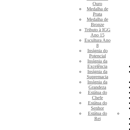
Ouro
Medalha de
Prata
Medalha de
Bronze
Tributo à IGG
Ano 15
Escultura Ano
8
Insígnia do
Potencial
Insígnia da
Excelência
Insígnia da
Supremacia
Insígnia da
Grandeza
Estátua do
Chefe
Estátua do
Senhor
Estátua do
Rei