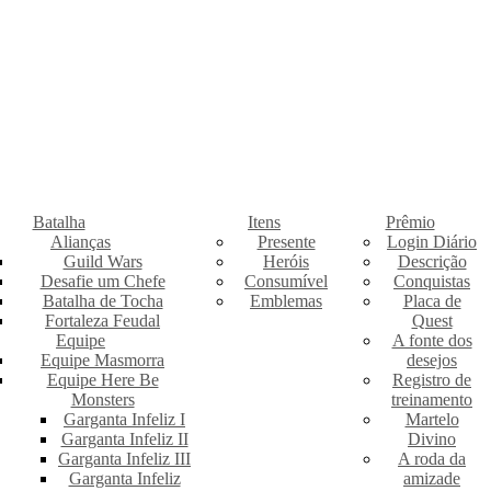
Batalha
Itens
Prêmio
Alianças
Presente
Login Diário
Guild Wars
Heróis
Descrição
Desafie um Chefe
Consumível
Conquistas
Batalha de Tocha
Emblemas
Placa de
Fortaleza Feudal
Quest
Equipe
A fonte dos
Equipe Masmorra
desejos
Equipe Here Be
Registro de
Monsters
treinamento
Garganta Infeliz I
Martelo
Garganta Infeliz II
Divino
Garganta Infeliz III
A roda da
Garganta Infeliz
amizade