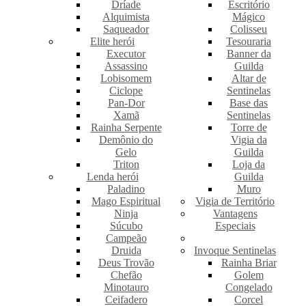
Dríade
Escritório
Alquimista
Mágico
Saqueador
Colisseu
Elite herói
Tesouraria
Executor
Banner da
Assassino
Guilda
Lobisomem
Altar de
Ciclope
Sentinelas
Pan-Dor
Base das
Xamã
Sentinelas
Rainha Serpente
Torre de
Demônio do
Vigia da
Gelo
Guilda
Triton
Loja da
Lenda herói
Guilda
Paladino
Muro
Mago Espiritual
Vigia de Território
Ninja
Vantagens
Súcubo
Especiais
Campeão
Druida
Invoque Sentinelas
Deus Trovão
Rainha Briar
Chefão
Golem
Minotauro
Congelado
Ceifadero
Corcel