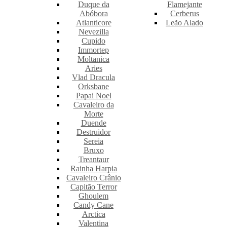
Duque da
Flamejante
Abóbora
Cerberus
Atlanticore
Leão Alado
Nevezilla
Cupido
Immortep
Moltanica
Aries
Vlad Dracula
Orksbane
Papai Noel
Cavaleiro da
Morte
Duende
Destruidor
Sereia
Bruxo
Treantaur
Rainha Harpia
Cavaleiro Crânio
Capitão Terror
Ghoulem
Candy Cane
Arctica
Valentina