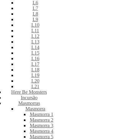
L6
L7
L8
L9
L10
L11
L12
L13
L14
L15
L16
L17
L18
L19
L20
L21
Here Be Monsters
Incursão
Masmorras
Masmorra
Masmorra 1
Masmorra 2
Masmorra 3
Masmorra 4
Masmorra 5