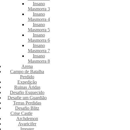
Insano
Masmorra 3
Insano
Masmorra 4
Insano
Masmorra 5
Insano
Masmorra 6
Insano
Masmorra 7
Insano
Masmorra 8
Arena
Campo de Batalha
Perdido
Expedição
Ruinas Áridas
Desafio Esquecido
Desafie um Guardião
Terras Perdidas
Desafio Blitz
Crise Castle
Archdemon
Avaricifer
Impster