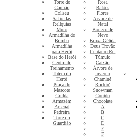
Torre de
Rosa
Canhão
Balões
Coliseu
Flores
Salão das
Arvore de
Relíquias
Natal
Muro
Boneco de
Armadilha de
Neve
Bomba
Bruxa Gélida
Armadilha
Deus Trovão
para Herói
Centauro Rei
Base do Herói
Túmulo
Centro de
Caixão
Treinamento
Árvore de
Totem do
Inverno
Herói
Chaminé
Praça do
Rockin'
Mascote
Snowman
Guilda
Cupido
Armazém
Chocolate
Arsenal
A
Pedreira
B
Torre do
C
Guardião
D
E
F