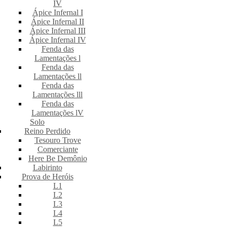
IV
Ápice Infernal I
Ápice Infernal II
Ápice Infernal III
Ápice Infernal IV
Fenda das
Lamentações l
Fenda das
Lamentações ll
Fenda das
Lamentações lll
Fenda das
Lamentações lV
Solo
Reino Perdido
Tesouro Trove
Comerciante
Here Be Demônio
Labirinto
Prova de Heróis
L1
L2
L3
L4
L5