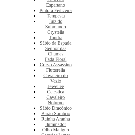
Espartano
Pintora Feiticeira
Tempesta
Juiz do
Submundo
Crystella
Tundra
Sábio da Espada
Senhor das
Chamas
Fada Floral
Corvo Assassino
Flutterella
Cavaleiro do
Vazio
Jewellee
Celestica
Cavaleiro
Noturno
Sábio Dracônico
Barão Sombrio
Rainha Aranha
Iluminador
Olho Maligno