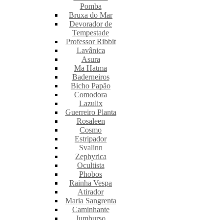
Pomba
Bruxa do Mar
Devorador de
Tempestade
Professor Ribbit
Lavânica
Asura
Ma Hatma
Baderneiros
Bicho Papão
Comodora
Lazulix
Guerreiro Planta
Rosaleen
Cosmo
Estripador
Svalinn
Zephyrica
Ocultista
Phobos
Rainha Vespa
Atirador
Maria Sangrenta
Caminhante
Jumburso