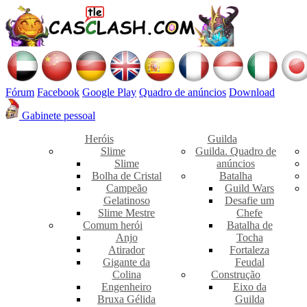
Fórum
Facebook
Google Play
Quadro de anúncios
Download
Gabinete pessoal
Heróis
Guilda
Slime
Guilda. Quadro de
Slime
anúncios
Bolha de Cristal
Batalha
Campeão
Guild Wars
Gelatinoso
Desafie um
Slime Mestre
Chefe
Comum herói
Batalha de
Anjo
Tocha
Atirador
Fortaleza
Gigante da
Feudal
Colina
Construção
Engenheiro
Eixo da
Bruxa Gélida
Guilda