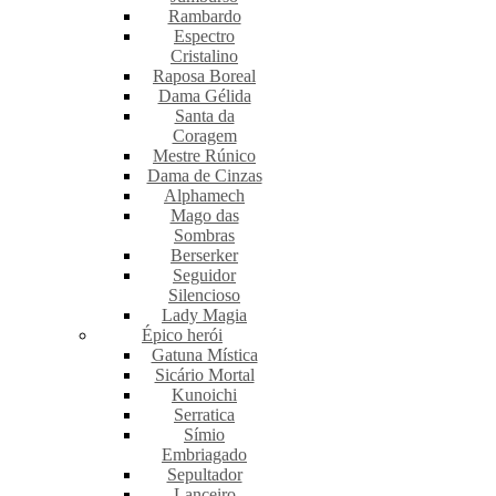
Rambardo
Espectro
Cristalino
Raposa Boreal
Dama Gélida
Santa da
Coragem
Mestre Rúnico
Dama de Cinzas
Alphamech
Mago das
Sombras
Berserker
Seguidor
Silencioso
Lady Magia
Épico herói
Gatuna Mística
Sicário Mortal
Kunoichi
Serratica
Símio
Embriagado
Sepultador
Lanceiro