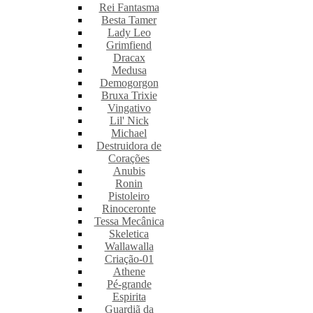
Rei Fantasma
Besta Tamer
Lady Leo
Grimfiend
Dracax
Medusa
Demogorgon
Bruxa Trixie
Vingativo
Lil' Nick
Michael
Destruidora de
Corações
Anubis
Ronin
Pistoleiro
Rinoceronte
Tessa Mecânica
Skeletica
Wallawalla
Criação-01
Athene
Pé-grande
Espirita
Guardiã da