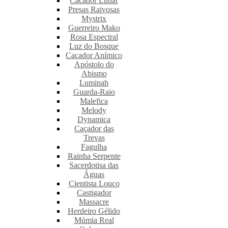
Caçador Lunar
Presas Raivosas
Mystrix
Guerreiro Mako
Rosa Espectral
Luz do Bosque
Caçador Anímico
Apóstolo do
Abismo
Luminah
Guarda-Raio
Malefica
Melody
Dynamica
Caçador das
Trevas
Fagulha
Rainha Serpente
Sacerdotisa das
Águas
Cientista Louco
Castigador
Massacre
Herdeiro Gélido
Múmia Real