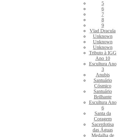
5
6
7
8
9
Vlad Dracula
Unknown
Unknown
Unknown
Tributo à IGG
Ano 10
Escultura Ano
3
Anubis
Santuário
Cósmico
Santuário
Brilhante
Escultura Ano
6
Santa da
Coragem
Sacerdotisa
das Águas
Medalha de