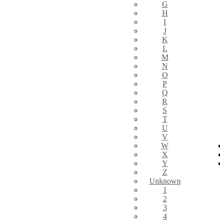
G
H
I
J
K
L
M
N
O
P
Q
R
S
T
U
V
W
X
Y
Z
Unknown
1
2
3
4