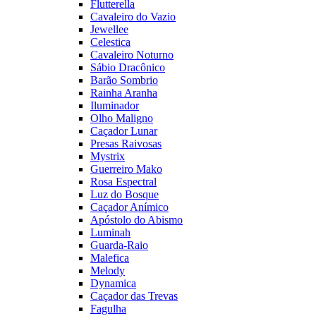
Flutterella
Cavaleiro do Vazio
Jewellee
Celestica
Cavaleiro Noturno
Sábio Dracônico
Barão Sombrio
Rainha Aranha
Iluminador
Olho Maligno
Caçador Lunar
Presas Raivosas
Mystrix
Guerreiro Mako
Rosa Espectral
Luz do Bosque
Caçador Anímico
Apóstolo do Abismo
Luminah
Guarda-Raio
Malefica
Melody
Dynamica
Caçador das Trevas
Fagulha