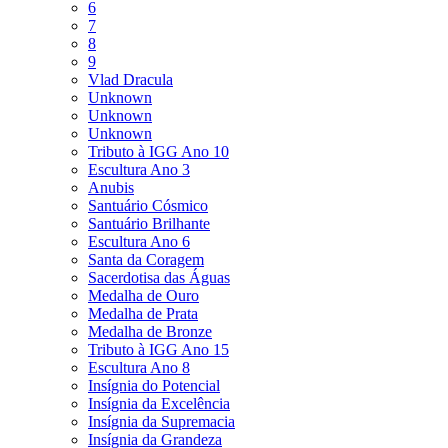
6
7
8
9
Vlad Dracula
Unknown
Unknown
Unknown
Tributo à IGG Ano 10
Escultura Ano 3
Anubis
Santuário Cósmico
Santuário Brilhante
Escultura Ano 6
Santa da Coragem
Sacerdotisa das Águas
Medalha de Ouro
Medalha de Prata
Medalha de Bronze
Tributo à IGG Ano 15
Escultura Ano 8
Insígnia do Potencial
Insígnia da Excelência
Insígnia da Supremacia
Insígnia da Grandeza