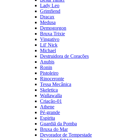
Lady Leo
Grimfiend
Dracax
Medusa
Demogorgon
Bruxa Trixie
Vingativo
Lil' Nick
Michael
Destruidora de Corações
Anubis
Ronin
Pistoleiro
Rinoceronte
Tessa Mecânica
Skeletica
Wallawalla
Criação-01
Athene
Pé-grande
Espirita
Guardiã da Pomba
Bruxa do Mar
Devorador de Tempestade