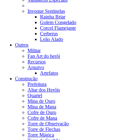
Invoque Sentinelas
Rainha Briar
Golem Congelado
Corcel Flamejante
Cerberus
Leão Alado
Outros
Militar
Fan Art do herói
Recursos
Arquivo
Artefatos
Construção
Prefeitura
Altar dos Heróis
Quartel
Mina de Ouro
Mina de Mana
Cofre de Ouro
Cofre de Mana
Torre de Observação
Torre de Flechas
Torre Mágica