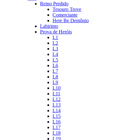
Reino Perdido
Tesouro Trove
Comerciante
Here Be Demônio
Labirinto
Prova de Heróis
L1
L2
L3
L4
L5
L6
L7
L8
L9
L10
L11
L12
L13
L14
L15
L16
L17
L18
L19