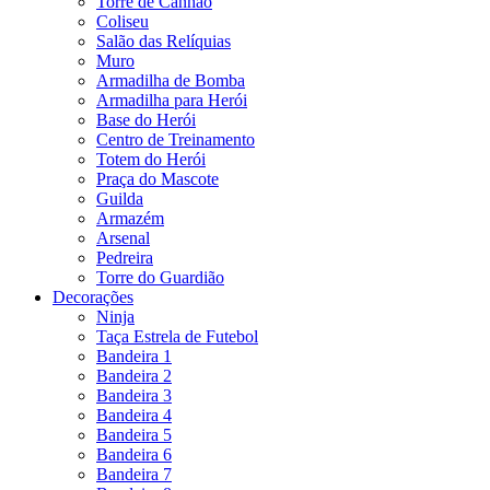
Torre de Canhão
Coliseu
Salão das Relíquias
Muro
Armadilha de Bomba
Armadilha para Herói
Base do Herói
Centro de Treinamento
Totem do Herói
Praça do Mascote
Guilda
Armazém
Arsenal
Pedreira
Torre do Guardião
Decorações
Ninja
Taça Estrela de Futebol
Bandeira 1
Bandeira 2
Bandeira 3
Bandeira 4
Bandeira 5
Bandeira 6
Bandeira 7