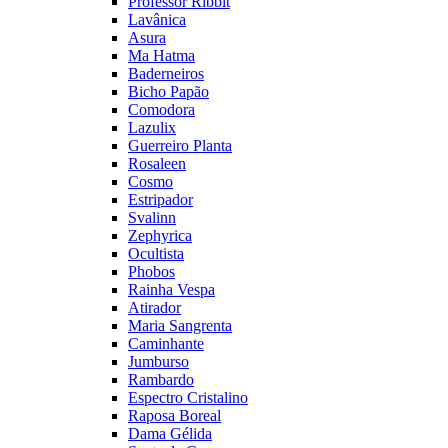
Professor Ribbit
Lavânica
Asura
Ma Hatma
Baderneiros
Bicho Papão
Comodora
Lazulix
Guerreiro Planta
Rosaleen
Cosmo
Estripador
Svalinn
Zephyrica
Ocultista
Phobos
Rainha Vespa
Atirador
Maria Sangrenta
Caminhante
Jumburso
Rambardo
Espectro Cristalino
Raposa Boreal
Dama Gélida