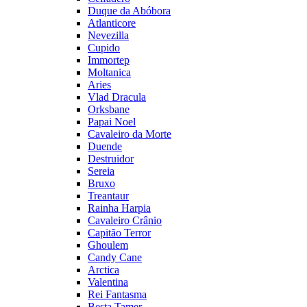
Duque da Abóbora
Atlanticore
Nevezilla
Cupido
Immortep
Moltanica
Aries
Vlad Dracula
Orksbane
Papai Noel
Cavaleiro da Morte
Duende
Destruidor
Sereia
Bruxo
Treantaur
Rainha Harpia
Cavaleiro Crânio
Capitão Terror
Ghoulem
Candy Cane
Arctica
Valentina
Rei Fantasma
Besta Tamer