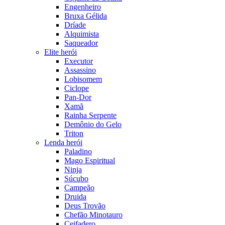
Engenheiro
Bruxa Gélida
Dríade
Alquimista
Saqueador
Elite herói
Executor
Assassino
Lobisomem
Ciclope
Pan-Dor
Xamã
Rainha Serpente
Demônio do Gelo
Triton
Lenda herói
Paladino
Mago Espiritual
Ninja
Súcubo
Campeão
Druida
Deus Trovão
Chefão Minotauro
Ceifadero