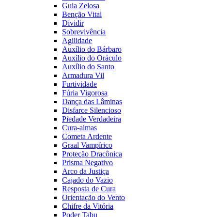
Guia Zelosa
Benção Vital
Dividir
Sobrevivência
Agilidade
Auxílio do Bárbaro
Auxílio do Oráculo
Auxílio do Santo
Armadura Vil
Furtividade
Fúria Vigorosa
Dança das Lâminas
Disfarce Silencioso
Piedade Verdadeira
Cura-almas
Cometa Ardente
Graal Vampírico
Proteção Dracônica
Prisma Negativo
Arco da Justiça
Cajado do Vazio
Resposta de Cura
Orientação do Vento
Chifre da Vitória
Poder Tabu