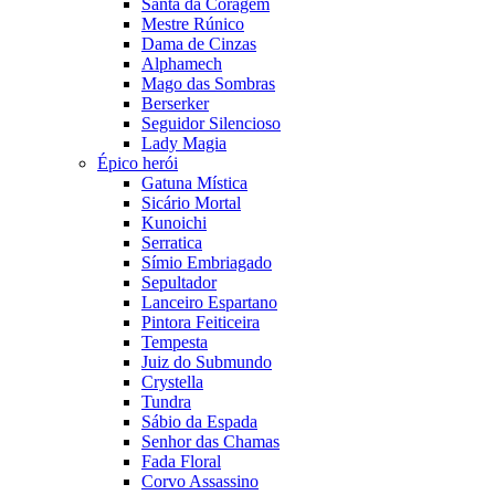
Santa da Coragem
Mestre Rúnico
Dama de Cinzas
Alphamech
Mago das Sombras
Berserker
Seguidor Silencioso
Lady Magia
Épico herói
Gatuna Mística
Sicário Mortal
Kunoichi
Serratica
Símio Embriagado
Sepultador
Lanceiro Espartano
Pintora Feiticeira
Tempesta
Juiz do Submundo
Crystella
Tundra
Sábio da Espada
Senhor das Chamas
Fada Floral
Corvo Assassino