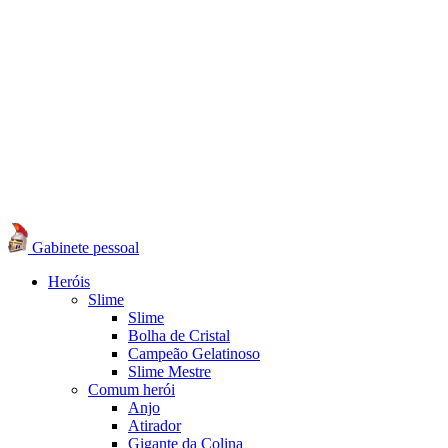
Gabinete pessoal
Heróis
Slime
Slime
Bolha de Cristal
Campeão Gelatinoso
Slime Mestre
Comum herói
Anjo
Atirador
Gigante da Colina