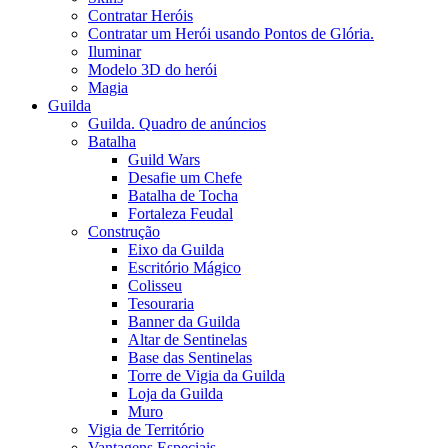
Contratar Heróis
Contratar um Herói usando Pontos de Glória.
Iluminar
Modelo 3D do herói
Magia
Guilda
Guilda. Quadro de anúncios
Batalha
Guild Wars
Desafie um Chefe
Batalha de Tocha
Fortaleza Feudal
Construção
Eixo da Guilda
Escritório Mágico
Colisseu
Tesouraria
Banner da Guilda
Altar de Sentinelas
Base das Sentinelas
Torre de Vigia da Guilda
Loja da Guilda
Muro
Vigia de Território
Vantagens Especiais