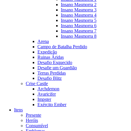
Insano Masmorra 2
Insano Masmorra 3
Insano Masmorra 4
Insano Masmorra 5
Insano Masmorra 6
Insano Masmorra 7
Insano Masmorra 8
Arena
Campo de Batalha Perdido
Expedição
Ruinas Áridas
Desafio Esquecido
Desafie um Guardião
Terras Perdidas
Desafio Blitz
Crise Castle
Archdemon
Avaricifer
Impster
Exército Ember
Itens
Presente
Heróis
Consumível
Emblemas