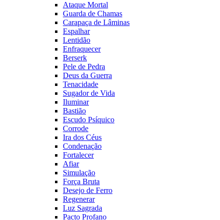
Ataque Mortal
Guarda de Chamas
Carapaça de Lâminas
Espalhar
Lentidão
Enfraquecer
Berserk
Pele de Pedra
Deus da Guerra
Tenacidade
Sugador de Vida
Iluminar
Bastião
Escudo Psíquico
Corrode
Ira dos Céus
Condenação
Fortalecer
Afiar
Simulação
Força Bruta
Desejo de Ferro
Regenerar
Luz Sagrada
Pacto Profano