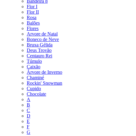
Bandeira 8
Flor I
Flor II
Rosa
Balões
Flores
Arvore de Natal
Boneco de Neve
Bruxa Gélida
Deus Trovão
Centauro Rei
Túmulo
Caixão
Árvore de Inverno
Chaminé
Rockin' Snowman
Cupido
Chocolate
A
B
C
D
E
F
G