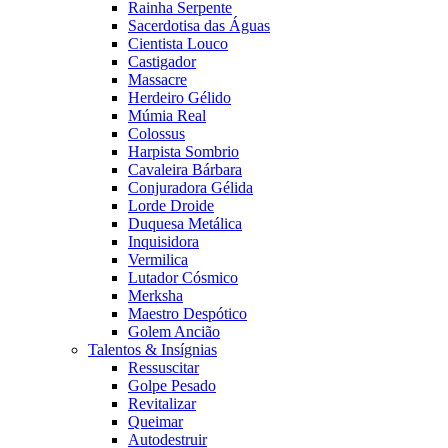
Rainha Serpente
Sacerdotisa das Águas
Cientista Louco
Castigador
Massacre
Herdeiro Gélido
Múmia Real
Colossus
Harpista Sombrio
Cavaleira Bárbara
Conjuradora Gélida
Lorde Droide
Duquesa Metálica
Inquisidora
Vermilica
Lutador Cósmico
Merksha
Maestro Despótico
Golem Ancião
Talentos & Insígnias
Ressuscitar
Golpe Pesado
Revitalizar
Queimar
Autodestruir