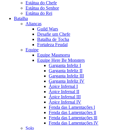
Estátua do Chefe
Estátua do Senhor
Estátua do Rei
Batalha
Alianças
Guild Wars
Desafie um Chefe
Batalha de Tocha
Fortaleza Feudal
Equipe
Equipe Masmorra
Equipe Here Be Monsters
Garganta Infeliz I
Garganta Infeliz II
Garganta Infeliz III
Garganta Infeliz IV
Ápice Infernal I
Ápice Infernal II
Ápice Infernal III
Ápice Infernal IV
Fenda das Lamentações l
Fenda das Lamentações ll
Fenda das Lamentações lll
Fenda das Lamentações lV
Solo