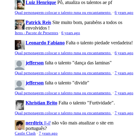
Luiz Henrique
Pô, atualiza os talentos ae pf
Qual personagem colocar o talento runa ou encantamento.
·
6 years ago
Patrick Reis
Site muito bom, parabéns a todos os
envolvidos !
Itens - Pacote de Presentes
·
6 years ago
Leonardo Fabiano
Falta o talento piedade verdadeira!
Qual personagem colocar o talento runa ou encantamento.
·
6 years ago
jefferson
falta o talento "dança das laminas"
Qual personagem colocar o talento runa ou encantamento.
·
7 years ago
jefferson
falta o talento "dividir"
Qual personagem colocar o talento runa ou encantamento.
·
7 years ago
Khristian Brito
Falta o talento "Furtividade".
Qual personagem colocar o talento runa ou encantamento.
·
7 years ago
nerdtrix ||-//
não vão mais atualizar o site em
português?
Castle Clash
·
7 years ago