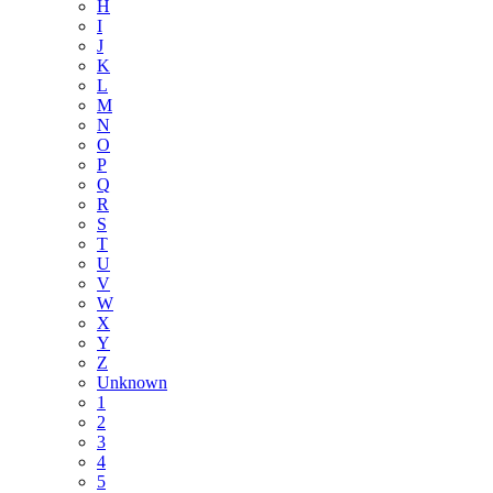
H
I
J
K
L
M
N
O
P
Q
R
S
T
U
V
W
X
Y
Z
Unknown
1
2
3
4
5