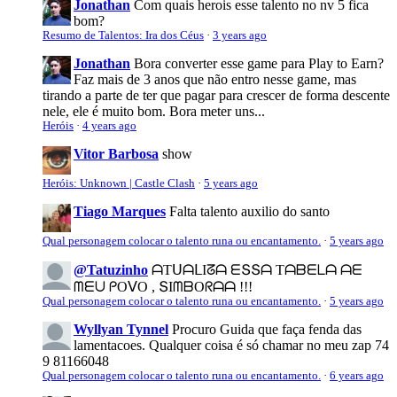
Jonathan
Com quais herois esse talento no nv 5 fica
bom?
Resumo de Talentos: Ira dos Céus
·
3 years ago
Jonathan
Bora converter esse game para Play to Earn?
Faz mais de 3 anos que não entro nesse game, mas
tirando a parte de ter que pagar para crescer de forma descente
nele, ele é muito bom. Bora meter uns...
Heróis
·
4 years ago
Vitor Barbosa
show
Heróis: Unknown | Castle Clash
·
5 years ago
Tiago Marques
Falta talento auxilio do santo
Qual personagem colocar o talento runa ou encantamento.
·
5 years ago
@Tatuzinho
ᗩTᑌᗩᒪIᘔᗩ ᗴՏՏᗩ Tᗩᗷᗴᒪᗩ ᗩᗴ
ᗰᗴᑌ ᑭOᐯO , ՏIᗰᗷOᖇᗩᗩ !!!
Qual personagem colocar o talento runa ou encantamento.
·
5 years ago
Wyllyan Tynnel
Procuro Guida que faça fenda das
lamentacoes. Qualquer coisa é só chamar no meu zap 74
9 81166048
Qual personagem colocar o talento runa ou encantamento.
·
6 years ago