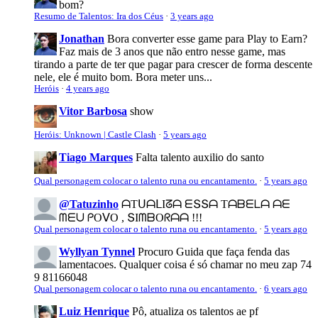
bom?
Resumo de Talentos: Ira dos Céus
·
3 years ago
Jonathan
Bora converter esse game para Play to Earn?
Faz mais de 3 anos que não entro nesse game, mas
tirando a parte de ter que pagar para crescer de forma descente
nele, ele é muito bom. Bora meter uns...
Heróis
·
4 years ago
Vitor Barbosa
show
Heróis: Unknown | Castle Clash
·
5 years ago
Tiago Marques
Falta talento auxilio do santo
Qual personagem colocar o talento runa ou encantamento.
·
5 years ago
@Tatuzinho
ᗩTᑌᗩᒪIᘔᗩ ᗴՏՏᗩ Tᗩᗷᗴᒪᗩ ᗩᗴ
ᗰᗴᑌ ᑭOᐯO , ՏIᗰᗷOᖇᗩᗩ !!!
Qual personagem colocar o talento runa ou encantamento.
·
5 years ago
Wyllyan Tynnel
Procuro Guida que faça fenda das
lamentacoes. Qualquer coisa é só chamar no meu zap 74
9 81166048
Qual personagem colocar o talento runa ou encantamento.
·
6 years ago
Luiz Henrique
Pô, atualiza os talentos ae pf