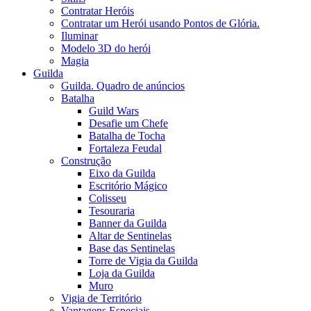
Contratar Heróis
Contratar um Herói usando Pontos de Glória.
Iluminar
Modelo 3D do herói
Magia
Guilda
Guilda. Quadro de anúncios
Batalha
Guild Wars
Desafie um Chefe
Batalha de Tocha
Fortaleza Feudal
Construção
Eixo da Guilda
Escritório Mágico
Colisseu
Tesouraria
Banner da Guilda
Altar de Sentinelas
Base das Sentinelas
Torre de Vigia da Guilda
Loja da Guilda
Muro
Vigia de Território
Vantagens Especiais