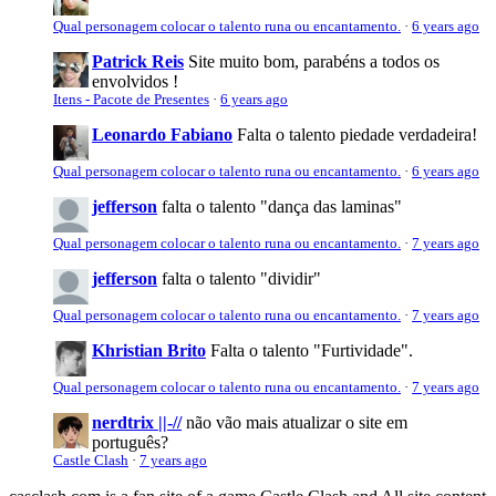
Qual personagem colocar o talento runa ou encantamento.
·
6 years ago
Patrick Reis
Site muito bom, parabéns a todos os
envolvidos !
Itens - Pacote de Presentes
·
6 years ago
Leonardo Fabiano
Falta o talento piedade verdadeira!
Qual personagem colocar o talento runa ou encantamento.
·
6 years ago
jefferson
falta o talento "dança das laminas"
Qual personagem colocar o talento runa ou encantamento.
·
7 years ago
jefferson
falta o talento "dividir"
Qual personagem colocar o talento runa ou encantamento.
·
7 years ago
Khristian Brito
Falta o talento "Furtividade".
Qual personagem colocar o talento runa ou encantamento.
·
7 years ago
nerdtrix ||-//
não vão mais atualizar o site em
português?
Castle Clash
·
7 years ago