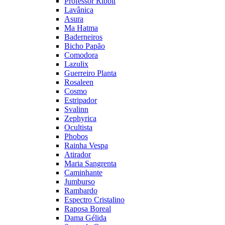
Professor Ribbit
Lavânica
Asura
Ma Hatma
Baderneiros
Bicho Papão
Comodora
Lazulix
Guerreiro Planta
Rosaleen
Cosmo
Estripador
Svalinn
Zephyrica
Ocultista
Phobos
Rainha Vespa
Atirador
Maria Sangrenta
Caminhante
Jumburso
Rambardo
Espectro Cristalino
Raposa Boreal
Dama Gélida