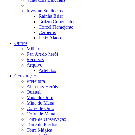
Invoque Sentinelas
Rainha Briar
Golem Congelado
Corcel Flamejante
Cerberus
Leão Alado
Outros
Militar
Fan Art do herói
Recursos
Arquivo
Artefatos
Construção
Prefeitura
Altar dos Heróis
Quartel
Mina de Ouro
Mina de Mana
Cofre de Ouro
Cofre de Mana
Torre de Observação
Torre de Flechas
Torre Mágica