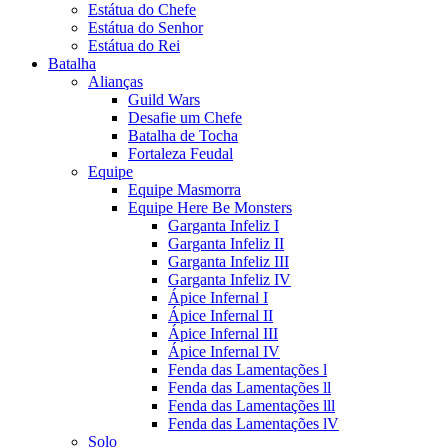
Estátua do Chefe
Estátua do Senhor
Estátua do Rei
Batalha
Alianças
Guild Wars
Desafie um Chefe
Batalha de Tocha
Fortaleza Feudal
Equipe
Equipe Masmorra
Equipe Here Be Monsters
Garganta Infeliz I
Garganta Infeliz II
Garganta Infeliz III
Garganta Infeliz IV
Ápice Infernal I
Ápice Infernal II
Ápice Infernal III
Ápice Infernal IV
Fenda das Lamentações l
Fenda das Lamentações ll
Fenda das Lamentações lll
Fenda das Lamentações lV
Solo