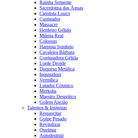
Rainha Serpente
Sacerdotisa das Águas
Cientista Louco
Castigador
Massacre
Herdeiro Gélido
Múmia Real
Colossus
Harpista Sombrio
Cavaleira Bárbara
Conjuradora Gélida
Lorde Droide
Duquesa Metálica
Inquisidora
Vermilica
Lutador Cósmico
Merksha
Maestro Despótico
Golem Ancião
Talentos & Insígnias
Ressuscitar
Golpe Pesado
Revitalizar
Queimar
Autodestruir