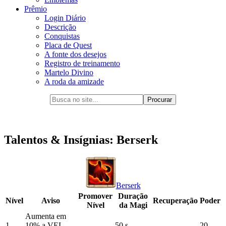
Prêmio
Login Diário
Descrição
Conquistas
Placa de Quest
A fonte dos desejos
Registro de treinamento
Martelo Divino
A roda da amizade
Talentos & Insígnias: Berserk
Berserk
Promover
Duração
Nível
Aviso
Recuperação
Poder
Nível
da Magi
Aumenta em
1
10% a VEL
50 s.
20