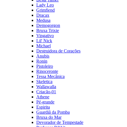
Lady Leo
Grimfiend
Dracax
Medusa
Demogorgon
Bruxa Trixie
Vingativo
Lil' Nick
Michael
Destruidora de Corações
Anubis
Ronin
Pistoleiro
Rinoceronte
Tessa Mecânica
Skeletica
Wallawalla
Criação-01
Athene
Pé-grande
Espirita
Guardiã da Pomba
Bruxa do Mar
Devorador de Tempestade