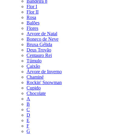
Bandeira 8
Flor I
Flor II
Rosa
Balões
Flores
Arvore de Natal
Boneco de Neve
Bruxa Gélida
Deus Trovão
Centauro Rei
Túmulo
Caixão
Árvore de Inverno
Chaminé
Rockin' Snowman
Cupido
Chocolate
A
B
C
D
E
F
G