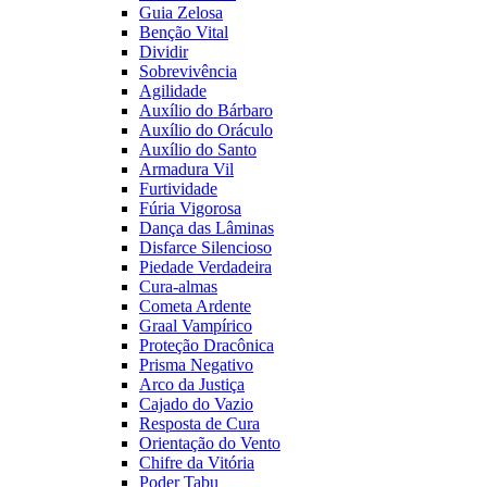
Guia Zelosa
Benção Vital
Dividir
Sobrevivência
Agilidade
Auxílio do Bárbaro
Auxílio do Oráculo
Auxílio do Santo
Armadura Vil
Furtividade
Fúria Vigorosa
Dança das Lâminas
Disfarce Silencioso
Piedade Verdadeira
Cura-almas
Cometa Ardente
Graal Vampírico
Proteção Dracônica
Prisma Negativo
Arco da Justiça
Cajado do Vazio
Resposta de Cura
Orientação do Vento
Chifre da Vitória
Poder Tabu