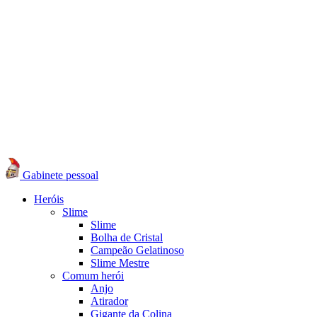
Gabinete pessoal
Heróis
Slime
Slime
Bolha de Cristal
Campeão Gelatinoso
Slime Mestre
Comum herói
Anjo
Atirador
Gigante da Colina