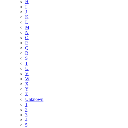
H
I
J
K
L
M
N
O
P
Q
R
S
T
U
V
W
X
Y
Z
Unknown
1
2
3
4
5