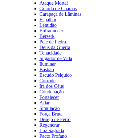
Ataque Mortal
Guarda de Chamas
Carapaça de Lâminas
Espalhar
Lentidão
Enfraquecer
Berserk
Pele de Pedra
Deus da Guerra
Tenacidade
Sugador de Vida
Iluminar
Bastião
Escudo Psíquico
Corrode
Ira dos Céus
Condenação
Fortalecer
Afiar
Simulação
Força Bruta
Desejo de Ferro
Regenerar
Luz Sagrada
Pacto Profano