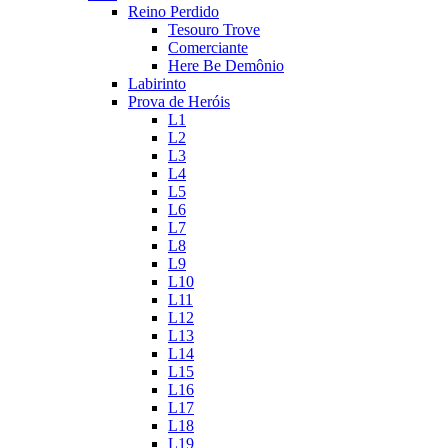
Reino Perdido
Tesouro Trove
Comerciante
Here Be Demônio
Labirinto
Prova de Heróis
L1
L2
L3
L4
L5
L6
L7
L8
L9
L10
L11
L12
L13
L14
L15
L16
L17
L18
L19