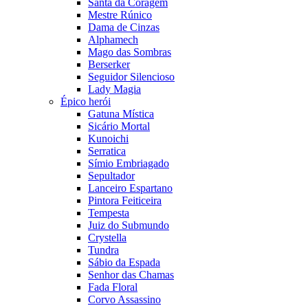
Santa da Coragem
Mestre Rúnico
Dama de Cinzas
Alphamech
Mago das Sombras
Berserker
Seguidor Silencioso
Lady Magia
Épico herói
Gatuna Mística
Sicário Mortal
Kunoichi
Serratica
Símio Embriagado
Sepultador
Lanceiro Espartano
Pintora Feiticeira
Tempesta
Juiz do Submundo
Crystella
Tundra
Sábio da Espada
Senhor das Chamas
Fada Floral
Corvo Assassino