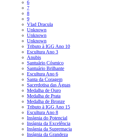
6
7
8
9
Vlad Dracula
Unknown
Unknown
Unknown
Tributo à IGG Ano 10
Escultura Ano 3
Anubis
Santuário Cósmico
Santuário Brilhante
Escultura Ano 6
Santa da Coragem
Sacerdotisa das Águas
Medalha de Ouro
Medalha de Prata
Medalha de Bronze
Tributo à IGG Ano 15
Escultura Ano 8
Insígnia do Potencial
Insígnia da Excelência
Insígnia da Supremacia
Insígnia da Grandeza