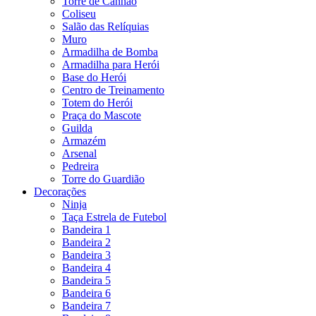
Torre de Canhão
Coliseu
Salão das Relíquias
Muro
Armadilha de Bomba
Armadilha para Herói
Base do Herói
Centro de Treinamento
Totem do Herói
Praça do Mascote
Guilda
Armazém
Arsenal
Pedreira
Torre do Guardião
Decorações
Ninja
Taça Estrela de Futebol
Bandeira 1
Bandeira 2
Bandeira 3
Bandeira 4
Bandeira 5
Bandeira 6
Bandeira 7