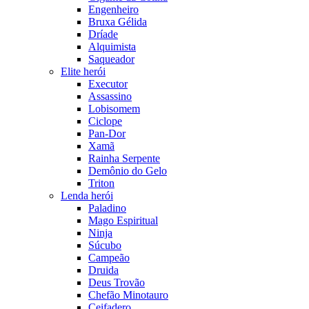
Engenheiro
Bruxa Gélida
Dríade
Alquimista
Saqueador
Elite herói
Executor
Assassino
Lobisomem
Ciclope
Pan-Dor
Xamã
Rainha Serpente
Demônio do Gelo
Triton
Lenda herói
Paladino
Mago Espiritual
Ninja
Súcubo
Campeão
Druida
Deus Trovão
Chefão Minotauro
Ceifadero