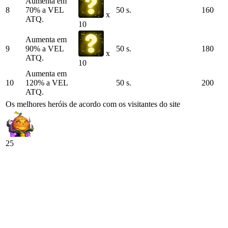
Aumenta em
8
70% a VEL
50 s.
160
x
ATQ.
10
Aumenta em
9
90% a VEL
50 s.
180
x
ATQ.
10
Aumenta em
10
120% a VEL
50 s.
200
ATQ.
Os melhores heróis de acordo com os visitantes do site
25