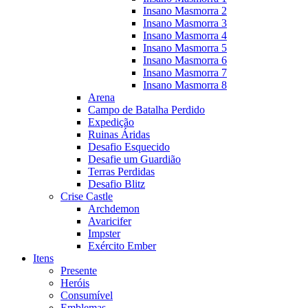
Insano Masmorra 2
Insano Masmorra 3
Insano Masmorra 4
Insano Masmorra 5
Insano Masmorra 6
Insano Masmorra 7
Insano Masmorra 8
Arena
Campo de Batalha Perdido
Expedição
Ruinas Áridas
Desafio Esquecido
Desafie um Guardião
Terras Perdidas
Desafio Blitz
Crise Castle
Archdemon
Avaricifer
Impster
Exército Ember
Itens
Presente
Heróis
Consumível
Emblemas