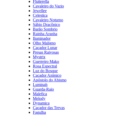
Flutterella
Cavaleiro do Vazio
Jewellee
Celestica
Cavaleiro Noturno
Sábio Dracônico
Barão Sombrio
Rainha Aranha
Iluminador
Olho Maligno
Caçador Lunar
Presas Raivosas
Mystrix
Guerreiro Mako
Rosa Espectral
Luz do Bosque
Caçador Anímico
Apóstolo do Abismo
Luminah
Guarda-Raio
Malefica
Melody
Dynamica
Caçador das Trevas
Fagulha