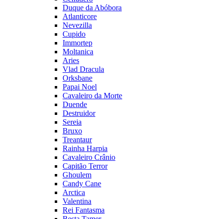
Duque da Abóbora
Atlanticore
Nevezilla
Cupido
Immortep
Moltanica
Aries
Vlad Dracula
Orksbane
Papai Noel
Cavaleiro da Morte
Duende
Destruidor
Sereia
Bruxo
Treantaur
Rainha Harpia
Cavaleiro Crânio
Capitão Terror
Ghoulem
Candy Cane
Arctica
Valentina
Rei Fantasma
Besta Tamer