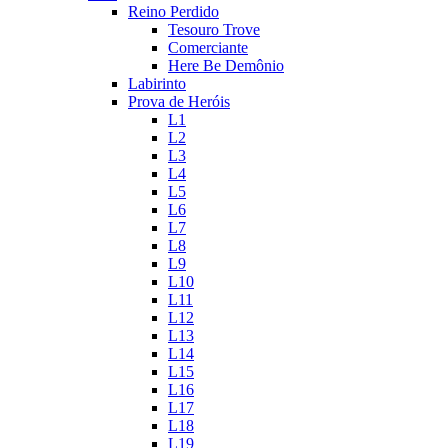
Reino Perdido
Tesouro Trove
Comerciante
Here Be Demônio
Labirinto
Prova de Heróis
L1
L2
L3
L4
L5
L6
L7
L8
L9
L10
L11
L12
L13
L14
L15
L16
L17
L18
L19