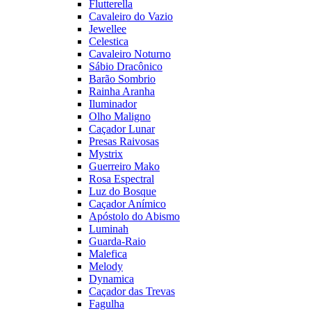
Flutterella
Cavaleiro do Vazio
Jewellee
Celestica
Cavaleiro Noturno
Sábio Dracônico
Barão Sombrio
Rainha Aranha
Iluminador
Olho Maligno
Caçador Lunar
Presas Raivosas
Mystrix
Guerreiro Mako
Rosa Espectral
Luz do Bosque
Caçador Anímico
Apóstolo do Abismo
Luminah
Guarda-Raio
Malefica
Melody
Dynamica
Caçador das Trevas
Fagulha