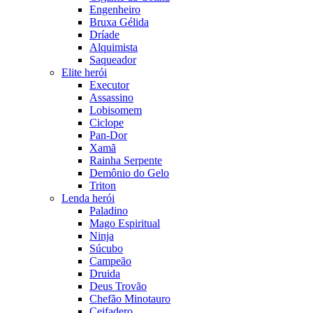
Engenheiro
Bruxa Gélida
Dríade
Alquimista
Saqueador
Elite herói
Executor
Assassino
Lobisomem
Ciclope
Pan-Dor
Xamã
Rainha Serpente
Demônio do Gelo
Triton
Lenda herói
Paladino
Mago Espiritual
Ninja
Súcubo
Campeão
Druida
Deus Trovão
Chefão Minotauro
Ceifadero