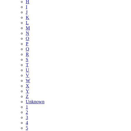
H
I
J
K
L
M
N
O
P
Q
R
S
T
U
V
W
X
Y
Z
Unknown
1
2
3
4
5