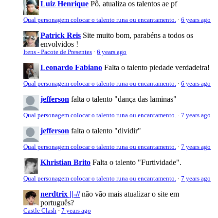
Luiz Henrique
Pô, atualiza os talentos ae pf
Qual personagem colocar o talento runa ou encantamento.
·
6 years ago
Patrick Reis
Site muito bom, parabéns a todos os
envolvidos !
Itens - Pacote de Presentes
·
6 years ago
Leonardo Fabiano
Falta o talento piedade verdadeira!
Qual personagem colocar o talento runa ou encantamento.
·
6 years ago
jefferson
falta o talento "dança das laminas"
Qual personagem colocar o talento runa ou encantamento.
·
7 years ago
jefferson
falta o talento "dividir"
Qual personagem colocar o talento runa ou encantamento.
·
7 years ago
Khristian Brito
Falta o talento "Furtividade".
Qual personagem colocar o talento runa ou encantamento.
·
7 years ago
nerdtrix ||-//
não vão mais atualizar o site em
português?
Castle Clash
·
7 years ago