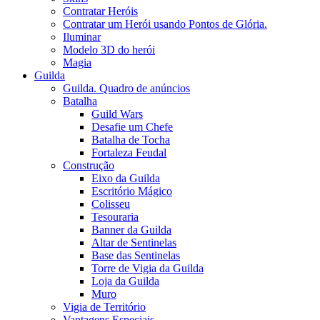
Contratar Heróis
Contratar um Herói usando Pontos de Glória.
Iluminar
Modelo 3D do herói
Magia
Guilda
Guilda. Quadro de anúncios
Batalha
Guild Wars
Desafie um Chefe
Batalha de Tocha
Fortaleza Feudal
Construção
Eixo da Guilda
Escritório Mágico
Colisseu
Tesouraria
Banner da Guilda
Altar de Sentinelas
Base das Sentinelas
Torre de Vigia da Guilda
Loja da Guilda
Muro
Vigia de Território
Vantagens Especiais