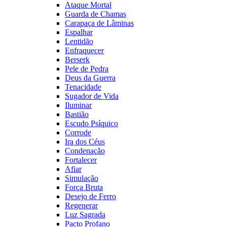
Ataque Mortal
Guarda de Chamas
Carapaça de Lâminas
Espalhar
Lentidão
Enfraquecer
Berserk
Pele de Pedra
Deus da Guerra
Tenacidade
Sugador de Vida
Iluminar
Bastião
Escudo Psíquico
Corrode
Ira dos Céus
Condenação
Fortalecer
Afiar
Simulação
Força Bruta
Desejo de Ferro
Regenerar
Luz Sagrada
Pacto Profano