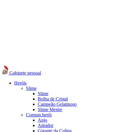
Gabinete pessoal
Heróis
Slime
Slime
Bolha de Cristal
Campeão Gelatinoso
Slime Mestre
Comum herói
Anjo
Atirador
Gigante da Colina