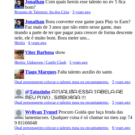
Jonathan
Com quais herois esse talento no nv 5 fica
bom?
Resumo de Talentos: Ira dos Céus
·
3 years ago
Jonathan
Bora converter esse game para Play to Earn?
Faz mais de 3 anos que não entro nesse game, mas
tirando a parte de ter que pagar para crescer de forma descente
nele, ele é muito bom. Bora meter uns...
Heróis
·
4 years ago
Vitor Barbosa
show
Heróis: Unknown | Castle Clash
·
5 years ago
Tiago Marques
Falta talento auxilio do santo
Qual personagem colocar o talento runa ou encantamento.
·
5 years ago
@Tatuzinho
ᗩTᑌᗩᒪIᘔᗩ ᗴՏՏᗩ Tᗩᗷᗴᒪᗩ ᗩᗴ
ᗰᗴᑌ ᑭOᐯO , ՏIᗰᗷOᖇᗩᗩ !!!
Qual personagem colocar o talento runa ou encantamento.
·
5 years ago
Wyllyan Tynnel
Procuro Guida que faça fenda das
lamentacoes. Qualquer coisa é só chamar no meu zap 74
9 81166048
Qual personagem colocar o talento runa ou encantamento.
·
6 years ago