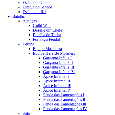
Estátua do Chefe
Estátua do Senhor
Estátua do Rei
Batalha
Alianças
Guild Wars
Desafie um Chefe
Batalha de Tocha
Fortaleza Feudal
Equipe
Equipe Masmorra
Equipe Here Be Monsters
Garganta Infeliz I
Garganta Infeliz II
Garganta Infeliz III
Garganta Infeliz IV
Ápice Infernal I
Ápice Infernal II
Ápice Infernal III
Ápice Infernal IV
Fenda das Lamentações l
Fenda das Lamentações ll
Fenda das Lamentações lll
Fenda das Lamentações lV
Solo