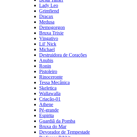
Lady Leo
Grimfiend
Dracax
Medusa
Demogorgon
Bruxa Trixie
Vingativo
Lil' Nick
Michael
Destruidora de Corações
Anubis
Ronin
Pistoleiro
Rinoceronte
Tessa Mecânica
Skeletica
Wallawalla
Criação-01
Athene
Pé-grande
Espirita
Guardiã da Pomba
Bruxa do Mar
Devorador de Tempestade