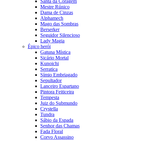
Santa da Coragem
Mestre Rúnico
Dama de Cinzas
Alphamech
Mago das Sombras
Berserker
Seguidor Silencioso
Lady Magia
Épico herói
Gatuna Mística
Sicário Mortal
Kunoichi
Serratica
Símio Embriagado
Sepultador
Lanceiro Espartano
Pintora Feiticeira
Tempesta
Juiz do Submundo
Crystella
Tundra
Sábio da Espada
Senhor das Chamas
Fada Floral
Corvo Assassino