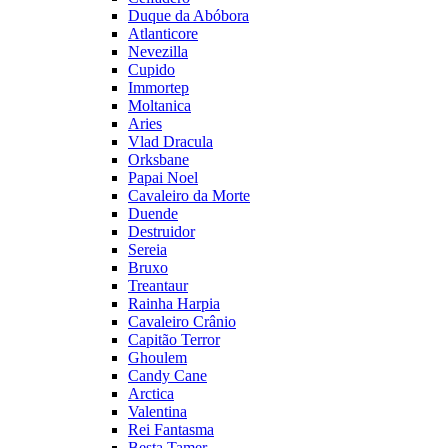
Duque da Abóbora
Atlanticore
Nevezilla
Cupido
Immortep
Moltanica
Aries
Vlad Dracula
Orksbane
Papai Noel
Cavaleiro da Morte
Duende
Destruidor
Sereia
Bruxo
Treantaur
Rainha Harpia
Cavaleiro Crânio
Capitão Terror
Ghoulem
Candy Cane
Arctica
Valentina
Rei Fantasma
Besta Tamer