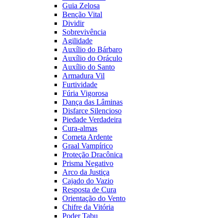
Guia Zelosa
Benção Vital
Dividir
Sobrevivência
Agilidade
Auxílio do Bárbaro
Auxílio do Oráculo
Auxílio do Santo
Armadura Vil
Furtividade
Fúria Vigorosa
Dança das Lâminas
Disfarce Silencioso
Piedade Verdadeira
Cura-almas
Cometa Ardente
Graal Vampírico
Proteção Dracônica
Prisma Negativo
Arco da Justiça
Cajado do Vazio
Resposta de Cura
Orientação do Vento
Chifre da Vitória
Poder Tabu