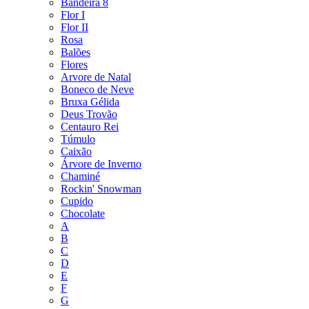
Bandeira 8
Flor I
Flor II
Rosa
Balões
Flores
Arvore de Natal
Boneco de Neve
Bruxa Gélida
Deus Trovão
Centauro Rei
Túmulo
Caixão
Árvore de Inverno
Chaminé
Rockin' Snowman
Cupido
Chocolate
A
B
C
D
E
F
G