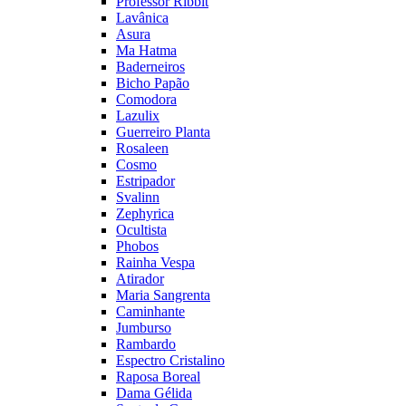
Professor Ribbit
Lavânica
Asura
Ma Hatma
Baderneiros
Bicho Papão
Comodora
Lazulix
Guerreiro Planta
Rosaleen
Cosmo
Estripador
Svalinn
Zephyrica
Ocultista
Phobos
Rainha Vespa
Atirador
Maria Sangrenta
Caminhante
Jumburso
Rambardo
Espectro Cristalino
Raposa Boreal
Dama Gélida