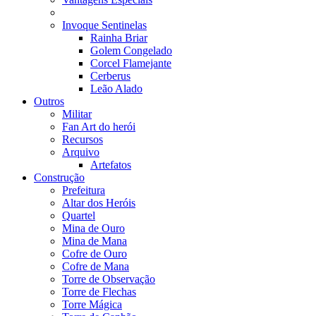
Invoque Sentinelas
Rainha Briar
Golem Congelado
Corcel Flamejante
Cerberus
Leão Alado
Outros
Militar
Fan Art do herói
Recursos
Arquivo
Artefatos
Construção
Prefeitura
Altar dos Heróis
Quartel
Mina de Ouro
Mina de Mana
Cofre de Ouro
Cofre de Mana
Torre de Observação
Torre de Flechas
Torre Mágica