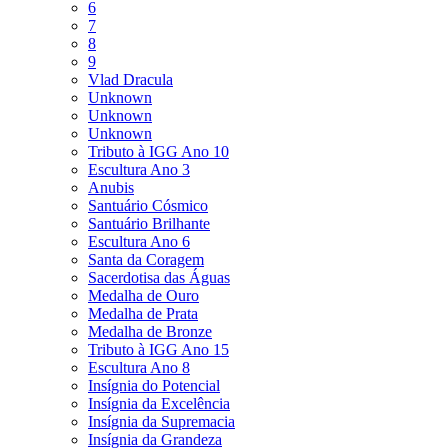
6
7
8
9
Vlad Dracula
Unknown
Unknown
Unknown
Tributo à IGG Ano 10
Escultura Ano 3
Anubis
Santuário Cósmico
Santuário Brilhante
Escultura Ano 6
Santa da Coragem
Sacerdotisa das Águas
Medalha de Ouro
Medalha de Prata
Medalha de Bronze
Tributo à IGG Ano 15
Escultura Ano 8
Insígnia do Potencial
Insígnia da Excelência
Insígnia da Supremacia
Insígnia da Grandeza