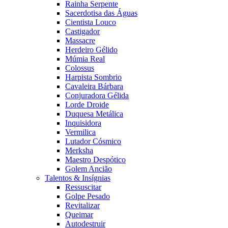
Rainha Serpente
Sacerdotisa das Águas
Cientista Louco
Castigador
Massacre
Herdeiro Gélido
Múmia Real
Colossus
Harpista Sombrio
Cavaleira Bárbara
Conjuradora Gélida
Lorde Droide
Duquesa Metálica
Inquisidora
Vermilica
Lutador Cósmico
Merksha
Maestro Despótico
Golem Ancião
Talentos & Insígnias
Ressuscitar
Golpe Pesado
Revitalizar
Queimar
Autodestruir