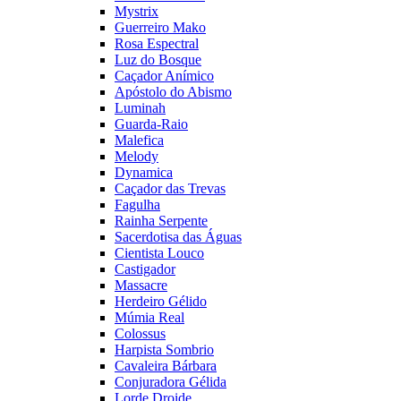
Mystrix
Guerreiro Mako
Rosa Espectral
Luz do Bosque
Caçador Anímico
Apóstolo do Abismo
Luminah
Guarda-Raio
Malefica
Melody
Dynamica
Caçador das Trevas
Fagulha
Rainha Serpente
Sacerdotisa das Águas
Cientista Louco
Castigador
Massacre
Herdeiro Gélido
Múmia Real
Colossus
Harpista Sombrio
Cavaleira Bárbara
Conjuradora Gélida
Lorde Droide