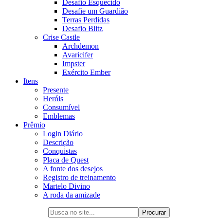
Desafio Esquecido
Desafie um Guardião
Terras Perdidas
Desafio Blitz
Crise Castle
Archdemon
Avaricifer
Impster
Exército Ember
Itens
Presente
Heróis
Consumível
Emblemas
Prêmio
Login Diário
Descrição
Conquistas
Placa de Quest
A fonte dos desejos
Registro de treinamento
Martelo Divino
A roda da amizade