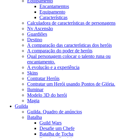
Equipamento
Encantamentos
Equipamento
Características
Calculadora de características de personagens
Nv Ascensão
Guardiões
Destino
A comparação das características dos heróis
A comparação do poder de heróis
Qual personagem colocar o talento runa ou
encantamento.
A evolução e a experiência
Skins
Contratar Heróis
Contratar um Herói usando Pontos de Glória.
Iluminar
Modelo 3D do herói
Magia
Guilda
Guilda. Quadro de anúncios
Batalha
Guild Wars
Desafie um Chefe
Batalha de Tocha