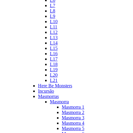
L6
L7
L8
L9
L10
L11
L12
L13
L14
L15
L16
L17
L18
L19
L20
L21
Here Be Monsters
Incursão
Masmorras
Masmorra
Masmorra 1
Masmorra 2
Masmorra 3
Masmorra 4
Masmorra 5