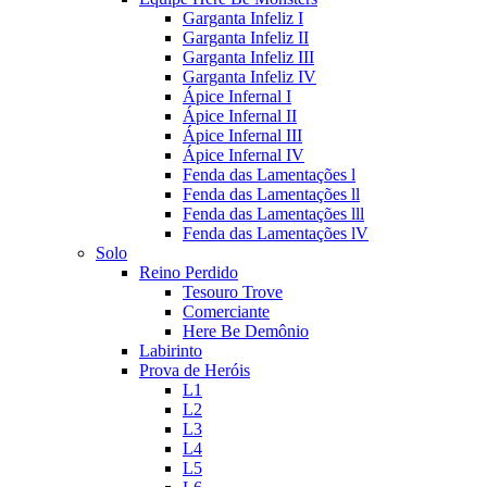
Garganta Infeliz I
Garganta Infeliz II
Garganta Infeliz III
Garganta Infeliz IV
Ápice Infernal I
Ápice Infernal II
Ápice Infernal III
Ápice Infernal IV
Fenda das Lamentações l
Fenda das Lamentações ll
Fenda das Lamentações lll
Fenda das Lamentações lV
Solo
Reino Perdido
Tesouro Trove
Comerciante
Here Be Demônio
Labirinto
Prova de Heróis
L1
L2
L3
L4
L5