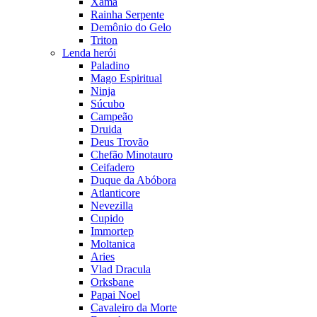
Xamã
Rainha Serpente
Demônio do Gelo
Triton
Lenda herói
Paladino
Mago Espiritual
Ninja
Súcubo
Campeão
Druida
Deus Trovão
Chefão Minotauro
Ceifadero
Duque da Abóbora
Atlanticore
Nevezilla
Cupido
Immortep
Moltanica
Aries
Vlad Dracula
Orksbane
Papai Noel
Cavaleiro da Morte