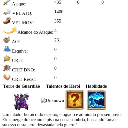
435
0
0
Ataque:
1400
VEL ATQ:
355
VEL MOV:
4
Alcance do Ataque:
231
ACC:
0
Esquiva:
0
CRIT:
0
CRIT DNO:
0
CRIT Resist:
Torre do Guardião
Talentos de Herói
Habilidade
Um lutador heroico do oceano, elogiado e admirado por seu povo.
Ele emerge do oceano e pisa na costa sombria, buscando fama e
sucesso nesta terra devastada pela guerra!