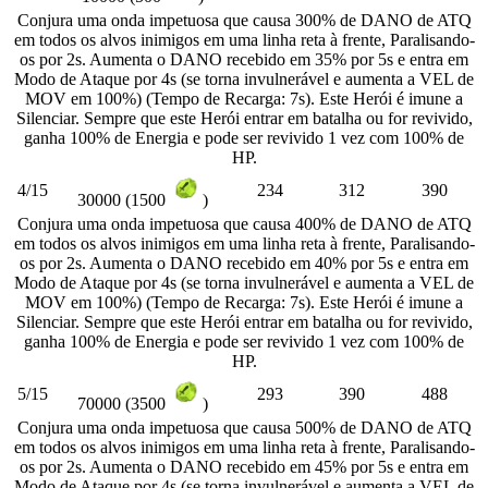
Conjura uma onda impetuosa que causa 300% de DANO de ATQ
em todos os alvos inimigos em uma linha reta à frente, Paralisando-
os por 2s. Aumenta o DANO recebido em 35% por 5s e entra em
Modo de Ataque por 4s (se torna invulnerável e aumenta a VEL de
MOV em 100%) (Tempo de Recarga: 7s). Este Herói é imune a
Silenciar. Sempre que este Herói entrar em batalha ou for revivido,
ganha 100% de Energia e pode ser revivido 1 vez com 100% de
HP.
4/15
234
312
390
30000 (1500
)
Conjura uma onda impetuosa que causa 400% de DANO de ATQ
em todos os alvos inimigos em uma linha reta à frente, Paralisando-
os por 2s. Aumenta o DANO recebido em 40% por 5s e entra em
Modo de Ataque por 4s (se torna invulnerável e aumenta a VEL de
MOV em 100%) (Tempo de Recarga: 7s). Este Herói é imune a
Silenciar. Sempre que este Herói entrar em batalha ou for revivido,
ganha 100% de Energia e pode ser revivido 1 vez com 100% de
HP.
5/15
293
390
488
70000 (3500
)
Conjura uma onda impetuosa que causa 500% de DANO de ATQ
em todos os alvos inimigos em uma linha reta à frente, Paralisando-
os por 2s. Aumenta o DANO recebido em 45% por 5s e entra em
Modo de Ataque por 4s (se torna invulnerável e aumenta a VEL de