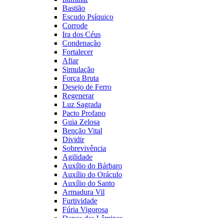
Bastião
Escudo Psíquico
Corrode
Ira dos Céus
Condenação
Fortalecer
Afiar
Simulação
Força Bruta
Desejo de Ferro
Regenerar
Luz Sagrada
Pacto Profano
Guia Zelosa
Benção Vital
Dividir
Sobrevivência
Agilidade
Auxílio do Bárbaro
Auxílio do Oráculo
Auxílio do Santo
Armadura Vil
Furtividade
Fúria Vigorosa