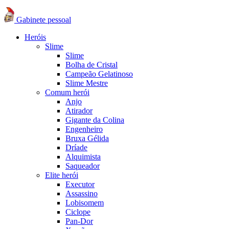
Gabinete pessoal
Heróis
Slime
Slime
Bolha de Cristal
Campeão Gelatinoso
Slime Mestre
Comum herói
Anjo
Atirador
Gigante da Colina
Engenheiro
Bruxa Gélida
Dríade
Alquimista
Saqueador
Elite herói
Executor
Assassino
Lobisomem
Ciclope
Pan-Dor