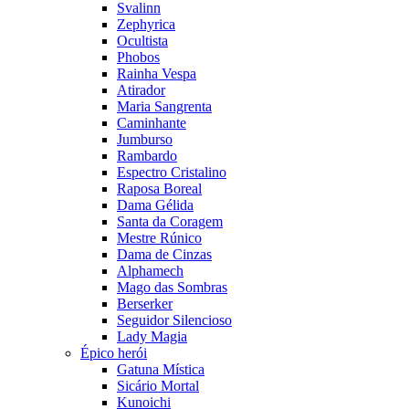
Svalinn
Zephyrica
Ocultista
Phobos
Rainha Vespa
Atirador
Maria Sangrenta
Caminhante
Jumburso
Rambardo
Espectro Cristalino
Raposa Boreal
Dama Gélida
Santa da Coragem
Mestre Rúnico
Dama de Cinzas
Alphamech
Mago das Sombras
Berserker
Seguidor Silencioso
Lady Magia
Épico herói
Gatuna Mística
Sicário Mortal
Kunoichi