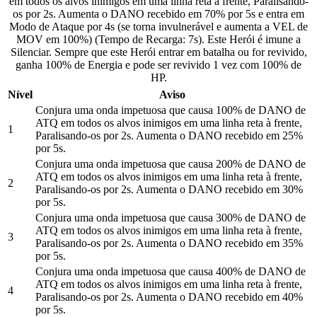
em todos os alvos inimigos em uma linha reta à frente, Paralisando-
os por 2s. Aumenta o DANO recebido em 70% por 5s e entra em
Modo de Ataque por 4s (se torna invulnerável e aumenta a VEL de
MOV em 100%) (Tempo de Recarga: 7s). Este Herói é imune a
Silenciar. Sempre que este Herói entrar em batalha ou for revivido,
ganha 100% de Energia e pode ser revivido 1 vez com 100% de
HP.
Nível
Aviso
Conjura uma onda impetuosa que causa 100% de DANO de
ATQ em todos os alvos inimigos em uma linha reta à frente,
1
Paralisando-os por 2s. Aumenta o DANO recebido em 25%
por 5s.
Conjura uma onda impetuosa que causa 200% de DANO de
ATQ em todos os alvos inimigos em uma linha reta à frente,
2
Paralisando-os por 2s. Aumenta o DANO recebido em 30%
por 5s.
Conjura uma onda impetuosa que causa 300% de DANO de
ATQ em todos os alvos inimigos em uma linha reta à frente,
3
Paralisando-os por 2s. Aumenta o DANO recebido em 35%
por 5s.
Conjura uma onda impetuosa que causa 400% de DANO de
ATQ em todos os alvos inimigos em uma linha reta à frente,
4
Paralisando-os por 2s. Aumenta o DANO recebido em 40%
por 5s.