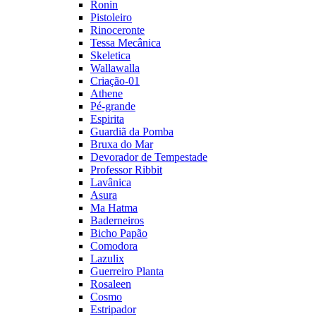
Ronin
Pistoleiro
Rinoceronte
Tessa Mecânica
Skeletica
Wallawalla
Criação-01
Athene
Pé-grande
Espirita
Guardiã da Pomba
Bruxa do Mar
Devorador de Tempestade
Professor Ribbit
Lavânica
Asura
Ma Hatma
Baderneiros
Bicho Papão
Comodora
Lazulix
Guerreiro Planta
Rosaleen
Cosmo
Estripador