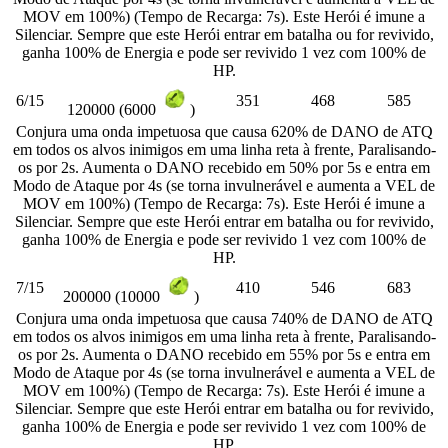
MOV em 100%) (Tempo de Recarga: 7s). Este Herói é imune a
Silenciar. Sempre que este Herói entrar em batalha ou for revivido,
ganha 100% de Energia e pode ser revivido 1 vez com 100% de
HP.
6/15
351
468
585
120000 (6000
)
Conjura uma onda impetuosa que causa 620% de DANO de ATQ
em todos os alvos inimigos em uma linha reta à frente, Paralisando-
os por 2s. Aumenta o DANO recebido em 50% por 5s e entra em
Modo de Ataque por 4s (se torna invulnerável e aumenta a VEL de
MOV em 100%) (Tempo de Recarga: 7s). Este Herói é imune a
Silenciar. Sempre que este Herói entrar em batalha ou for revivido,
ganha 100% de Energia e pode ser revivido 1 vez com 100% de
HP.
7/15
410
546
683
200000 (10000
)
Conjura uma onda impetuosa que causa 740% de DANO de ATQ
em todos os alvos inimigos em uma linha reta à frente, Paralisando-
os por 2s. Aumenta o DANO recebido em 55% por 5s e entra em
Modo de Ataque por 4s (se torna invulnerável e aumenta a VEL de
MOV em 100%) (Tempo de Recarga: 7s). Este Herói é imune a
Silenciar. Sempre que este Herói entrar em batalha ou for revivido,
ganha 100% de Energia e pode ser revivido 1 vez com 100% de
HP.