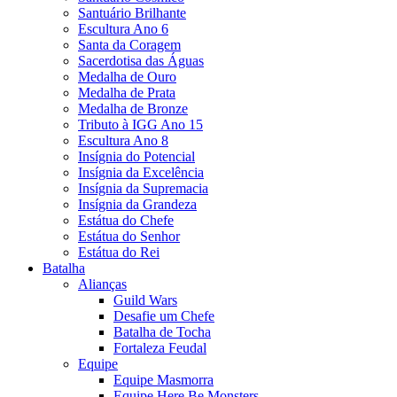
Santuário Brilhante
Escultura Ano 6
Santa da Coragem
Sacerdotisa das Águas
Medalha de Ouro
Medalha de Prata
Medalha de Bronze
Tributo à IGG Ano 15
Escultura Ano 8
Insígnia do Potencial
Insígnia da Excelência
Insígnia da Supremacia
Insígnia da Grandeza
Estátua do Chefe
Estátua do Senhor
Estátua do Rei
Batalha
Alianças
Guild Wars
Desafie um Chefe
Batalha de Tocha
Fortaleza Feudal
Equipe
Equipe Masmorra
Equipe Here Be Monsters