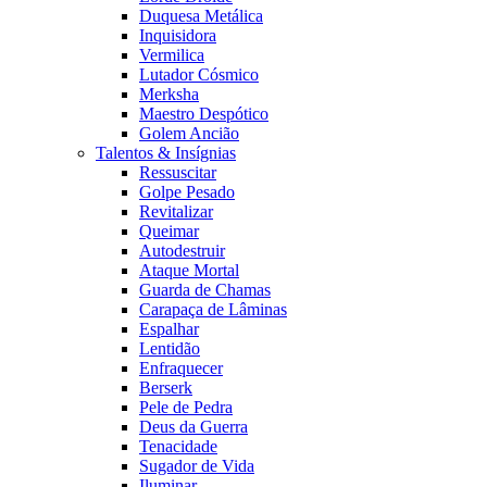
Duquesa Metálica
Inquisidora
Vermilica
Lutador Cósmico
Merksha
Maestro Despótico
Golem Ancião
Talentos & Insígnias
Ressuscitar
Golpe Pesado
Revitalizar
Queimar
Autodestruir
Ataque Mortal
Guarda de Chamas
Carapaça de Lâminas
Espalhar
Lentidão
Enfraquecer
Berserk
Pele de Pedra
Deus da Guerra
Tenacidade
Sugador de Vida
Iluminar