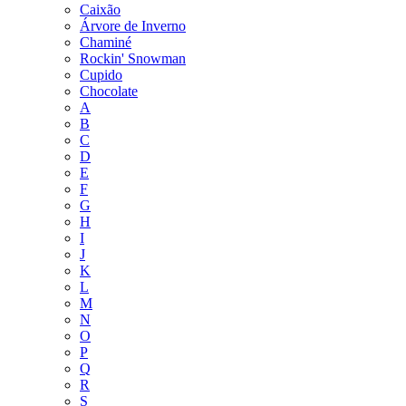
Caixão
Árvore de Inverno
Chaminé
Rockin' Snowman
Cupido
Chocolate
A
B
C
D
E
F
G
H
I
J
K
L
M
N
O
P
Q
R
S