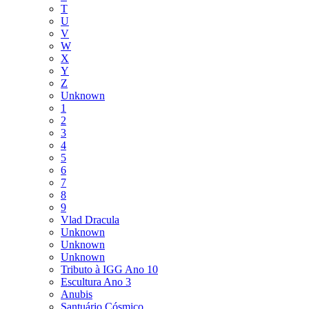
T
U
V
W
X
Y
Z
Unknown
1
2
3
4
5
6
7
8
9
Vlad Dracula
Unknown
Unknown
Unknown
Tributo à IGG Ano 10
Escultura Ano 3
Anubis
Santuário Cósmico