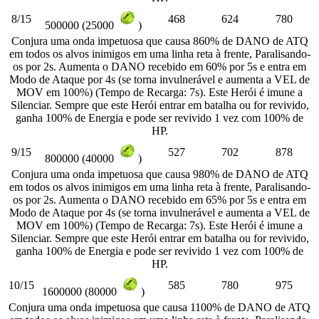
8/15
468
624
780
500000 (25000
)
Conjura uma onda impetuosa que causa 860% de DANO de ATQ
em todos os alvos inimigos em uma linha reta à frente, Paralisando-
os por 2s. Aumenta o DANO recebido em 60% por 5s e entra em
Modo de Ataque por 4s (se torna invulnerável e aumenta a VEL de
MOV em 100%) (Tempo de Recarga: 7s). Este Herói é imune a
Silenciar. Sempre que este Herói entrar em batalha ou for revivido,
ganha 100% de Energia e pode ser revivido 1 vez com 100% de
HP.
9/15
527
702
878
800000 (40000
)
Conjura uma onda impetuosa que causa 980% de DANO de ATQ
em todos os alvos inimigos em uma linha reta à frente, Paralisando-
os por 2s. Aumenta o DANO recebido em 65% por 5s e entra em
Modo de Ataque por 4s (se torna invulnerável e aumenta a VEL de
MOV em 100%) (Tempo de Recarga: 7s). Este Herói é imune a
Silenciar. Sempre que este Herói entrar em batalha ou for revivido,
ganha 100% de Energia e pode ser revivido 1 vez com 100% de
HP.
10/15
585
780
975
1600000 (80000
)
Conjura uma onda impetuosa que causa 1100% de DANO de ATQ