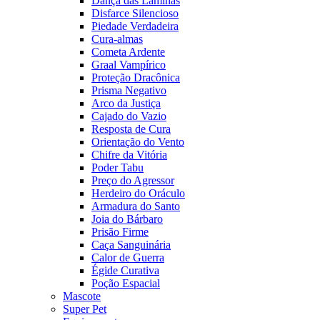
Dança das Lâminas
Disfarce Silencioso
Piedade Verdadeira
Cura-almas
Cometa Ardente
Graal Vampírico
Proteção Dracônica
Prisma Negativo
Arco da Justiça
Cajado do Vazio
Resposta de Cura
Orientação do Vento
Chifre da Vitória
Poder Tabu
Preço do Agressor
Herdeiro do Oráculo
Armadura do Santo
Joia do Bárbaro
Prisão Firme
Caça Sanguinária
Calor de Guerra
Égide Curativa
Poção Espacial
Mascote
Super Pet