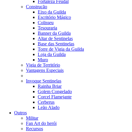
Fortaleza Feudal
Construção
Eixo da Guilda
Escritório Mágico
Colisseu
Tesouraria
Banner da Guilda
Altar de Sentinelas
Base das Sentinelas
Torre de Vigia da Guilda
Loja da Guilda
Muro
Vigia de Território
Vantagens Especiais
Invoque Sentinelas
Rainha Briar
Golem Congelado
Corcel Flamejante
Cerberus
Leão Alado
Outros
Militar
Fan Art do herói
Recursos