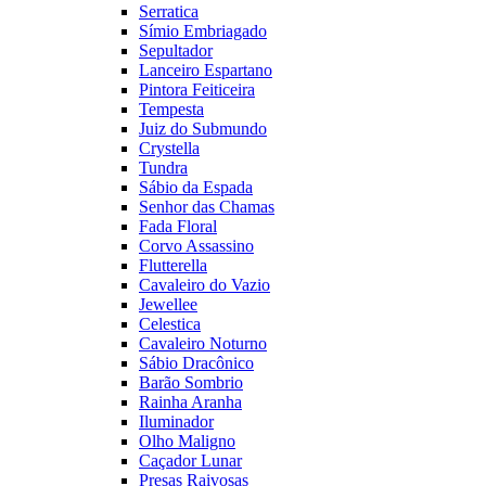
Serratica
Símio Embriagado
Sepultador
Lanceiro Espartano
Pintora Feiticeira
Tempesta
Juiz do Submundo
Crystella
Tundra
Sábio da Espada
Senhor das Chamas
Fada Floral
Corvo Assassino
Flutterella
Cavaleiro do Vazio
Jewellee
Celestica
Cavaleiro Noturno
Sábio Dracônico
Barão Sombrio
Rainha Aranha
Iluminador
Olho Maligno
Caçador Lunar
Presas Raivosas