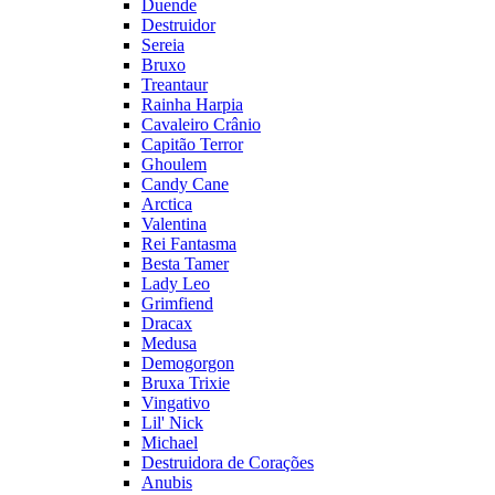
Duende
Destruidor
Sereia
Bruxo
Treantaur
Rainha Harpia
Cavaleiro Crânio
Capitão Terror
Ghoulem
Candy Cane
Arctica
Valentina
Rei Fantasma
Besta Tamer
Lady Leo
Grimfiend
Dracax
Medusa
Demogorgon
Bruxa Trixie
Vingativo
Lil' Nick
Michael
Destruidora de Corações
Anubis