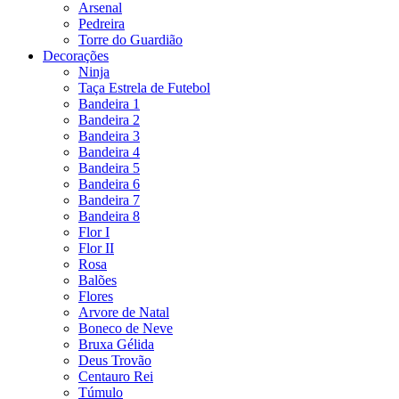
Arsenal
Pedreira
Torre do Guardião
Decorações
Ninja
Taça Estrela de Futebol
Bandeira 1
Bandeira 2
Bandeira 3
Bandeira 4
Bandeira 5
Bandeira 6
Bandeira 7
Bandeira 8
Flor I
Flor II
Rosa
Balões
Flores
Arvore de Natal
Boneco de Neve
Bruxa Gélida
Deus Trovão
Centauro Rei
Túmulo