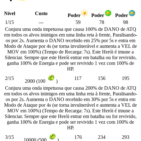
Nível
Custo
Poder
Poder
Poder
1/15
---
59
78
98
Conjura uma onda impetuosa que causa 100% de DANO de ATQ
em todos os alvos inimigos em uma linha reta à frente, Paralisando-
os por 2s. Aumenta o DANO recebido em 25% por 5s e entra em
Modo de Ataque por 4s (se torna invulnerável e aumenta a VEL de
MOV em 100%) (Tempo de Recarga: 7s). Este Herói é imune a
Silenciar. Sempre que este Herói entrar em batalha ou for revivido,
ganha 100% de Energia e pode ser revivido 1 vez com 100% de
HP.
2/15
117
156
195
2000 (100
)
Conjura uma onda impetuosa que causa 200% de DANO de ATQ
em todos os alvos inimigos em uma linha reta à frente, Paralisando-
os por 2s. Aumenta o DANO recebido em 30% por 5s e entra em
Modo de Ataque por 4s (se torna invulnerável e aumenta a VEL de
MOV em 100%) (Tempo de Recarga: 7s). Este Herói é imune a
Silenciar. Sempre que este Herói entrar em batalha ou for revivido,
ganha 100% de Energia e pode ser revivido 1 vez com 100% de
HP.
3/15
176
234
293
10000 (500
)