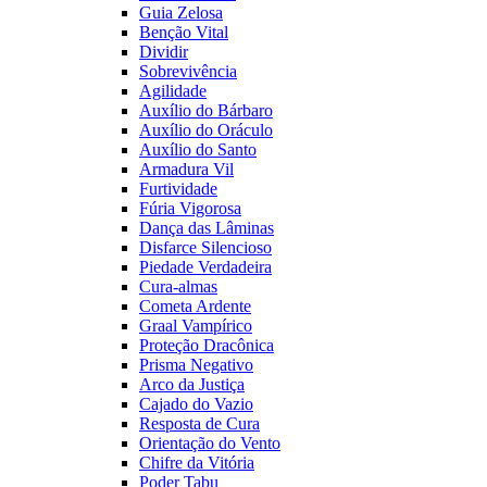
Guia Zelosa
Benção Vital
Dividir
Sobrevivência
Agilidade
Auxílio do Bárbaro
Auxílio do Oráculo
Auxílio do Santo
Armadura Vil
Furtividade
Fúria Vigorosa
Dança das Lâminas
Disfarce Silencioso
Piedade Verdadeira
Cura-almas
Cometa Ardente
Graal Vampírico
Proteção Dracônica
Prisma Negativo
Arco da Justiça
Cajado do Vazio
Resposta de Cura
Orientação do Vento
Chifre da Vitória
Poder Tabu