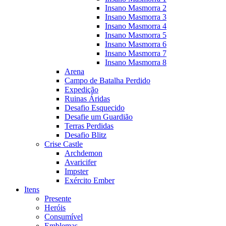
Insano Masmorra 2
Insano Masmorra 3
Insano Masmorra 4
Insano Masmorra 5
Insano Masmorra 6
Insano Masmorra 7
Insano Masmorra 8
Arena
Campo de Batalha Perdido
Expedição
Ruinas Áridas
Desafio Esquecido
Desafie um Guardião
Terras Perdidas
Desafio Blitz
Crise Castle
Archdemon
Avaricifer
Impster
Exército Ember
Itens
Presente
Heróis
Consumível
Emblemas