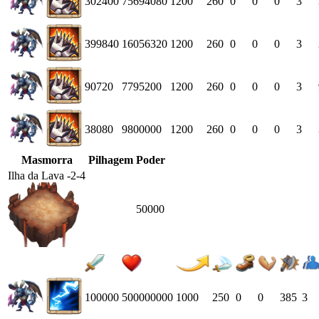
302400
75694080
1200
260
0
0
0
3
399840
16056320
1200
260
0
0
0
3
90720
7795200
1200
260
0
0
0
3
38080
9800000
1200
260
0
0
0
3
Masmorra
Pilhagem
Poder
Ilha da Lava -2-4
50000
100000
500000000
1000
250
0
0
385
3