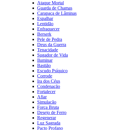
Ataque Mortal
Guarda de Chamas
Carapaça de Lâminas
Espalhar
Lentidão
Enfraquecer
Berserk
Pele de Pedra
Deus da Guerra
Tenacidade
Sugador de Vida
Iluminar
Bastião
Escudo Psíquico
Corrode
Ira dos Céus
Condenação
Fortalecer
Afiar
Simulação
Força Bruta
Desejo de Ferro
Regenerar
Luz Sagrada
Pacto Profano