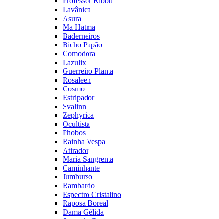
Professor Ribbit
Lavânica
Asura
Ma Hatma
Baderneiros
Bicho Papão
Comodora
Lazulix
Guerreiro Planta
Rosaleen
Cosmo
Estripador
Svalinn
Zephyrica
Ocultista
Phobos
Rainha Vespa
Atirador
Maria Sangrenta
Caminhante
Jumburso
Rambardo
Espectro Cristalino
Raposa Boreal
Dama Gélida