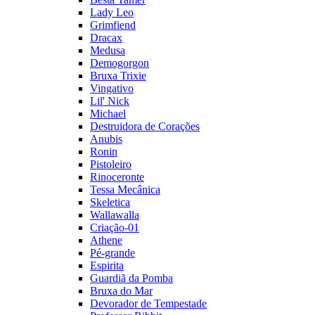
Lady Leo
Grimfiend
Dracax
Medusa
Demogorgon
Bruxa Trixie
Vingativo
Lil' Nick
Michael
Destruidora de Corações
Anubis
Ronin
Pistoleiro
Rinoceronte
Tessa Mecânica
Skeletica
Wallawalla
Criação-01
Athene
Pé-grande
Espirita
Guardiã da Pomba
Bruxa do Mar
Devorador de Tempestade