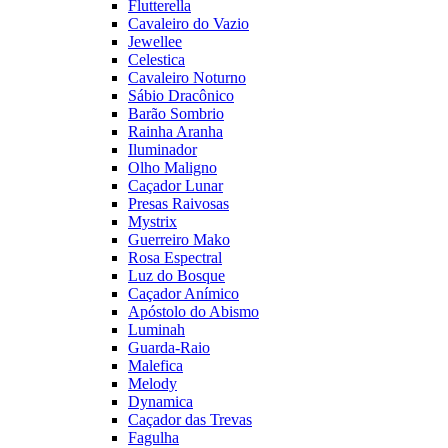
Flutterella
Cavaleiro do Vazio
Jewellee
Celestica
Cavaleiro Noturno
Sábio Dracônico
Barão Sombrio
Rainha Aranha
Iluminador
Olho Maligno
Caçador Lunar
Presas Raivosas
Mystrix
Guerreiro Mako
Rosa Espectral
Luz do Bosque
Caçador Anímico
Apóstolo do Abismo
Luminah
Guarda-Raio
Malefica
Melody
Dynamica
Caçador das Trevas
Fagulha