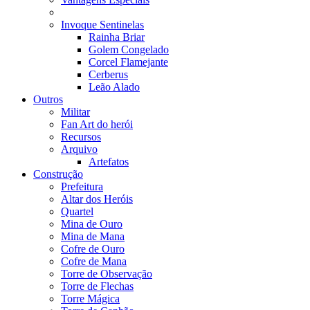
Invoque Sentinelas
Rainha Briar
Golem Congelado
Corcel Flamejante
Cerberus
Leão Alado
Outros
Militar
Fan Art do herói
Recursos
Arquivo
Artefatos
Construção
Prefeitura
Altar dos Heróis
Quartel
Mina de Ouro
Mina de Mana
Cofre de Ouro
Cofre de Mana
Torre de Observação
Torre de Flechas
Torre Mágica