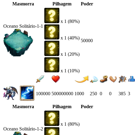
Masmorra
Pilhagem
Poder
x 1 (80%)
Oceano Solitário-1-1
x 1 (40%)
50000
x 1 (20%)
x 1 (10%)
100000
500000000
1000
250
0
0
385
3
Masmorra
Pilhagem
Poder
x 1 (80%)
Oceano Solitário-1-2