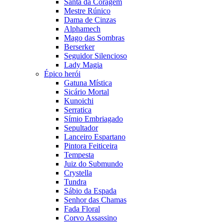
Santa da Coragem
Mestre Rúnico
Dama de Cinzas
Alphamech
Mago das Sombras
Berserker
Seguidor Silencioso
Lady Magia
Épico herói
Gatuna Mística
Sicário Mortal
Kunoichi
Serratica
Símio Embriagado
Sepultador
Lanceiro Espartano
Pintora Feiticeira
Tempesta
Juiz do Submundo
Crystella
Tundra
Sábio da Espada
Senhor das Chamas
Fada Floral
Corvo Assassino