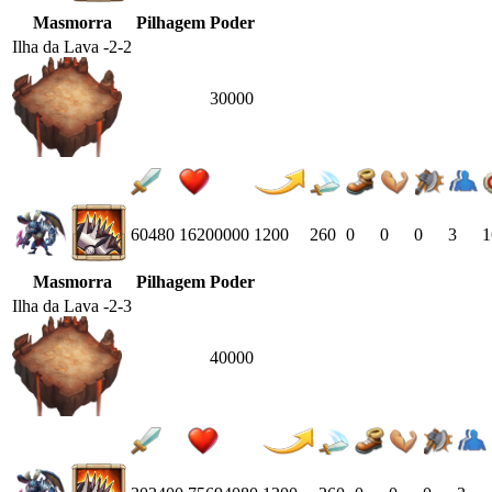
Masmorra
Pilhagem
Poder
Ilha da Lava -2-2
30000
60480
16200000
1200
260
0
0
0
3
1
Masmorra
Pilhagem
Poder
Ilha da Lava -2-3
40000