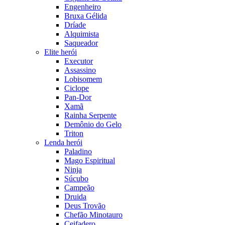
Engenheiro
Bruxa Gélida
Dríade
Alquimista
Saqueador
Elite herói
Executor
Assassino
Lobisomem
Ciclope
Pan-Dor
Xamã
Rainha Serpente
Demônio do Gelo
Triton
Lenda herói
Paladino
Mago Espiritual
Ninja
Súcubo
Campeão
Druida
Deus Trovão
Chefão Minotauro
Ceifadero