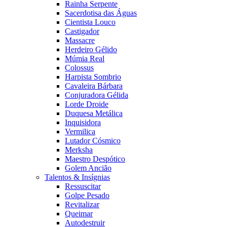
Rainha Serpente
Sacerdotisa das Águas
Cientista Louco
Castigador
Massacre
Herdeiro Gélido
Múmia Real
Colossus
Harpista Sombrio
Cavaleira Bárbara
Conjuradora Gélida
Lorde Droide
Duquesa Metálica
Inquisidora
Vermilica
Lutador Cósmico
Merksha
Maestro Despótico
Golem Ancião
Talentos & Insígnias
Ressuscitar
Golpe Pesado
Revitalizar
Queimar
Autodestruir