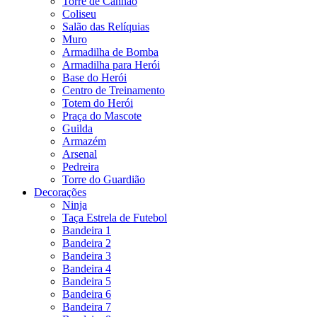
Torre de Canhão
Coliseu
Salão das Relíquias
Muro
Armadilha de Bomba
Armadilha para Herói
Base do Herói
Centro de Treinamento
Totem do Herói
Praça do Mascote
Guilda
Armazém
Arsenal
Pedreira
Torre do Guardião
Decorações
Ninja
Taça Estrela de Futebol
Bandeira 1
Bandeira 2
Bandeira 3
Bandeira 4
Bandeira 5
Bandeira 6
Bandeira 7