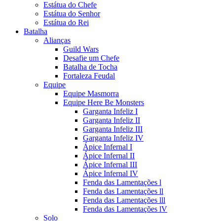
Estátua do Chefe
Estátua do Senhor
Estátua do Rei
Batalha
Alianças
Guild Wars
Desafie um Chefe
Batalha de Tocha
Fortaleza Feudal
Equipe
Equipe Masmorra
Equipe Here Be Monsters
Garganta Infeliz I
Garganta Infeliz II
Garganta Infeliz III
Garganta Infeliz IV
Ápice Infernal I
Ápice Infernal II
Ápice Infernal III
Ápice Infernal IV
Fenda das Lamentações l
Fenda das Lamentações ll
Fenda das Lamentações lll
Fenda das Lamentações lV
Solo