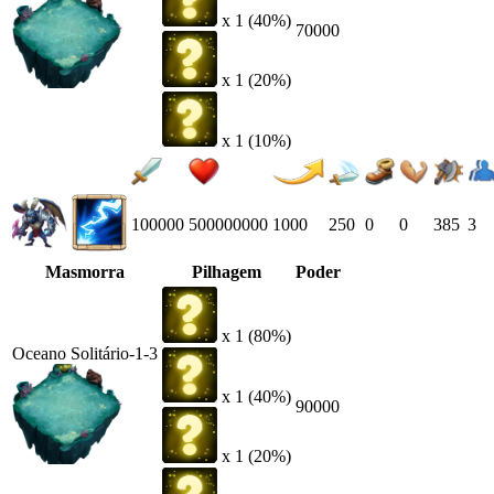
x 1 (40%)
70000
x 1 (20%)
x 1 (10%)
100000
500000000
1000
250
0
0
385
3
Masmorra
Pilhagem
Poder
x 1 (80%)
Oceano Solitário-1-3
x 1 (40%)
90000
x 1 (20%)