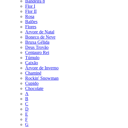
Bandeira 8
Flor I
Flor II
Rosa
Balões
Flores
Arvore de Natal
Boneco de Neve
Bruxa Gélida
Deus Trovão
Centauro Rei
Túmulo
Caixão
Árvore de Inverno
Chaminé
Rockin' Snowman
Cupido
Chocolate
A
B
C
D
E
F
G