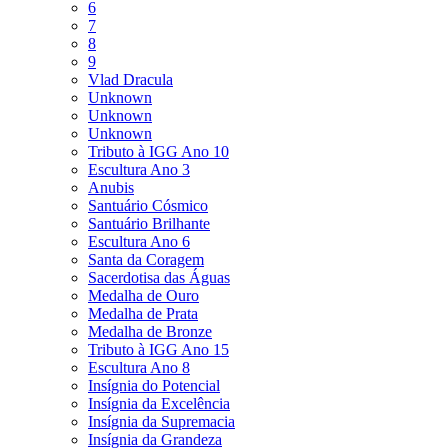
6
7
8
9
Vlad Dracula
Unknown
Unknown
Unknown
Tributo à IGG Ano 10
Escultura Ano 3
Anubis
Santuário Cósmico
Santuário Brilhante
Escultura Ano 6
Santa da Coragem
Sacerdotisa das Águas
Medalha de Ouro
Medalha de Prata
Medalha de Bronze
Tributo à IGG Ano 15
Escultura Ano 8
Insígnia do Potencial
Insígnia da Excelência
Insígnia da Supremacia
Insígnia da Grandeza