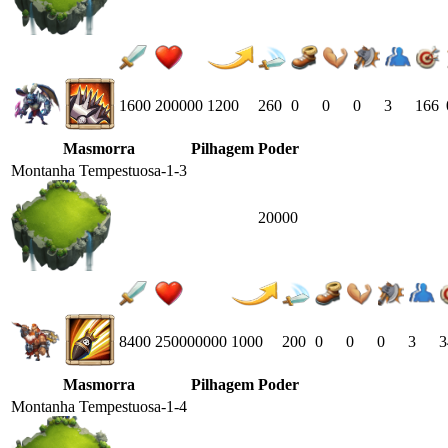
1600
200000
1200
260
0
0
0
3
166
Masmorra
Pilhagem
Poder
Montanha Tempestuosa-1-3
20000
8400
250000000
1000
200
0
0
0
3
3
Masmorra
Pilhagem
Poder
Montanha Tempestuosa-1-4