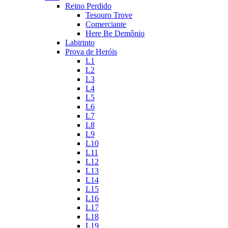
Reino Perdido
Tesouro Trove
Comerciante
Here Be Demônio
Labirinto
Prova de Heróis
L1
L2
L3
L4
L5
L6
L7
L8
L9
L10
L11
L12
L13
L14
L15
L16
L17
L18
L19