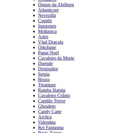
Duque da Abóbora
Atlanticore
Nevezilla
Cupido
Immortep
Moltanica
Aries
Vlad Dracula
Orksbane
Papai Noel
Cavaleiro da Morte
Duende
Destruidor
Sereia
Bruxo
Treantaur
Rainha Harpia
Cavaleiro Crânio
Capitão Terror
Ghoulem
Candy Cane
Arctica
Valentina
Rei Fantasma
Besta Tamer