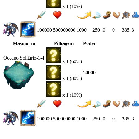
x 1 (10%)
100000
500000000
1000
250
0
0
385
3
Masmorra
Pilhagem
Poder
Oceano Solitário-1-4
x 1 (60%)
50000
x 1 (30%)
x 1 (10%)
100000
500000000
1000
250
0
0
385
3