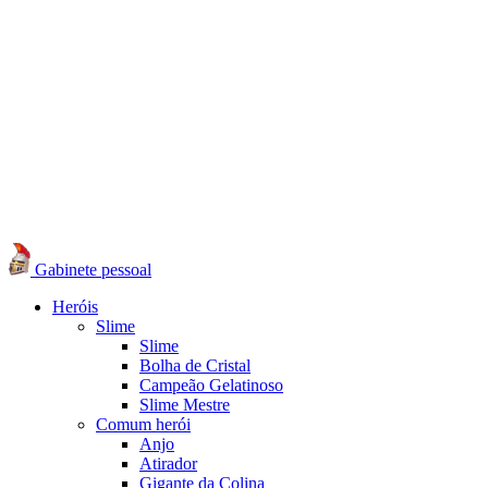
Gabinete pessoal
Heróis
Slime
Slime
Bolha de Cristal
Campeão Gelatinoso
Slime Mestre
Comum herói
Anjo
Atirador
Gigante da Colina