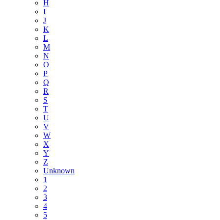
H
I
J
K
L
M
N
O
P
Q
R
S
T
U
V
W
X
Y
Z
Unknown
1
2
3
4
5