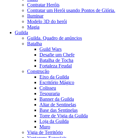
Contratar Heróis
Contratar um Herói usando Pontos de Glória.
Iluminar
Modelo 3D do herói
Magia
Guilda
Guilda. Quadro de anúncios
Batalha
Guild Wars
Desafie um Chefe
Batalha de Tocha
Fortaleza Feudal
Construção
Eixo da Guilda
Escritório Mágico
Colisseu
Tesouraria
Banner da Guilda
Altar de Sentinelas
Base das Sentinelas
Torre de Vigia da Guilda
Loja da Guilda
Muro
Vigia de Território
Vantagens Especiais