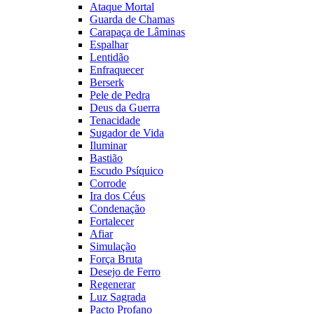
Ataque Mortal
Guarda de Chamas
Carapaça de Lâminas
Espalhar
Lentidão
Enfraquecer
Berserk
Pele de Pedra
Deus da Guerra
Tenacidade
Sugador de Vida
Iluminar
Bastião
Escudo Psíquico
Corrode
Ira dos Céus
Condenação
Fortalecer
Afiar
Simulação
Força Bruta
Desejo de Ferro
Regenerar
Luz Sagrada
Pacto Profano