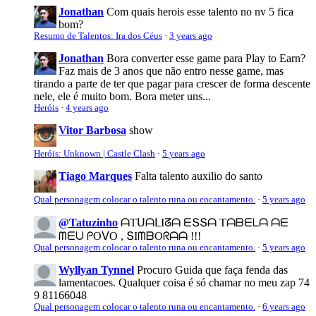
Jonathan
Com quais herois esse talento no nv 5 fica
bom?
Resumo de Talentos: Ira dos Céus
·
3 years ago
Jonathan
Bora converter esse game para Play to Earn?
Faz mais de 3 anos que não entro nesse game, mas
tirando a parte de ter que pagar para crescer de forma descente
nele, ele é muito bom. Bora meter uns...
Heróis
·
4 years ago
Vitor Barbosa
show
Heróis: Unknown | Castle Clash
·
5 years ago
Tiago Marques
Falta talento auxilio do santo
Qual personagem colocar o talento runa ou encantamento.
·
5 years ago
@Tatuzinho
ᗩTᑌᗩᒪIᘔᗩ ᗴՏՏᗩ Tᗩᗷᗴᒪᗩ ᗩᗴ
ᗰᗴᑌ ᑭOᐯO , ՏIᗰᗷOᖇᗩᗩ !!!
Qual personagem colocar o talento runa ou encantamento.
·
5 years ago
Wyllyan Tynnel
Procuro Guida que faça fenda das
lamentacoes. Qualquer coisa é só chamar no meu zap 74
9 81166048
Qual personagem colocar o talento runa ou encantamento.
·
6 years ago