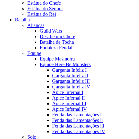
Estátua do Chefe
Estátua do Senhor
Estátua do Rei
Batalha
Alianças
Guild Wars
Desafie um Chefe
Batalha de Tocha
Fortaleza Feudal
Equipe
Equipe Masmorra
Equipe Here Be Monsters
Garganta Infeliz I
Garganta Infeliz II
Garganta Infeliz III
Garganta Infeliz IV
Ápice Infernal I
Ápice Infernal II
Ápice Infernal III
Ápice Infernal IV
Fenda das Lamentações l
Fenda das Lamentações ll
Fenda das Lamentações lll
Fenda das Lamentações lV
Solo