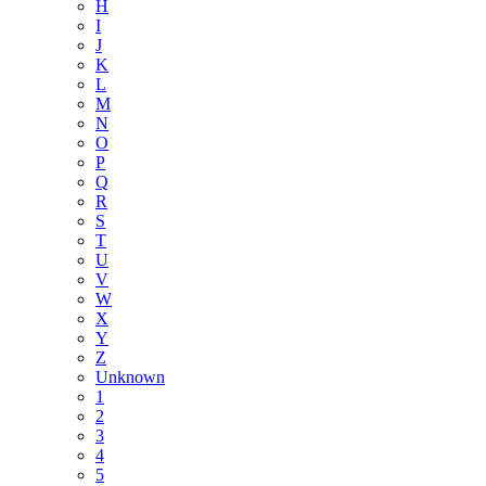
H
I
J
K
L
M
N
O
P
Q
R
S
T
U
V
W
X
Y
Z
Unknown
1
2
3
4
5