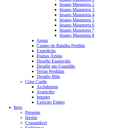
Insano Masmorra 2
Insano Masmorra 3
Insano Masmorra 4
Insano Masmorra 5
Insano Masmorra 6
Insano Masmorra 7
Insano Masmorra 8
Arena
Campo de Batalha Perdido
Expedição
Ruinas Áridas
Desafio Esquecido
Desafie um Guardião
Terras Perdidas
Desafio Blitz
Crise Castle
Archdemon
Avaricifer
Impster
Exército Ember
Itens
Presente
Heróis
Consumível
Emblemas