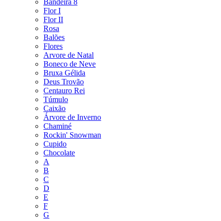
Bandeira 8
Flor I
Flor II
Rosa
Balões
Flores
Arvore de Natal
Boneco de Neve
Bruxa Gélida
Deus Trovão
Centauro Rei
Túmulo
Caixão
Árvore de Inverno
Chaminé
Rockin' Snowman
Cupido
Chocolate
A
B
C
D
E
F
G