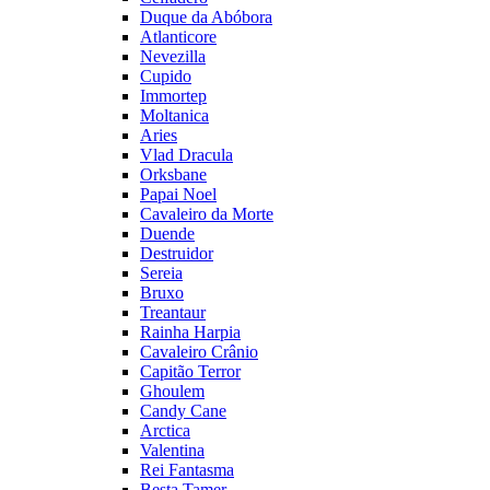
Duque da Abóbora
Atlanticore
Nevezilla
Cupido
Immortep
Moltanica
Aries
Vlad Dracula
Orksbane
Papai Noel
Cavaleiro da Morte
Duende
Destruidor
Sereia
Bruxo
Treantaur
Rainha Harpia
Cavaleiro Crânio
Capitão Terror
Ghoulem
Candy Cane
Arctica
Valentina
Rei Fantasma
Besta Tamer