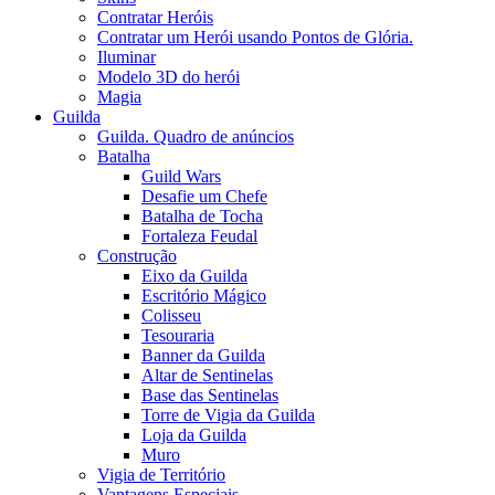
Contratar Heróis
Contratar um Herói usando Pontos de Glória.
Iluminar
Modelo 3D do herói
Magia
Guilda
Guilda. Quadro de anúncios
Batalha
Guild Wars
Desafie um Chefe
Batalha de Tocha
Fortaleza Feudal
Construção
Eixo da Guilda
Escritório Mágico
Colisseu
Tesouraria
Banner da Guilda
Altar de Sentinelas
Base das Sentinelas
Torre de Vigia da Guilda
Loja da Guilda
Muro
Vigia de Território
Vantagens Especiais