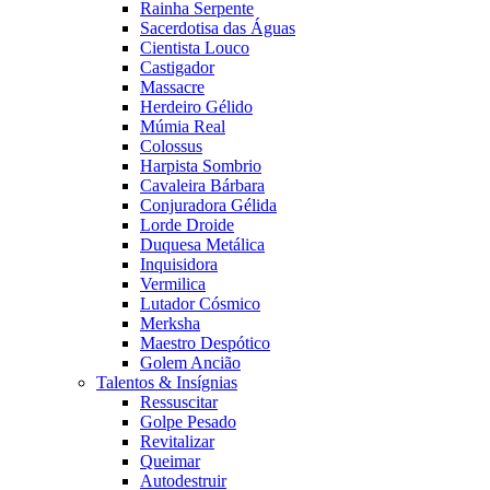
Rainha Serpente
Sacerdotisa das Águas
Cientista Louco
Castigador
Massacre
Herdeiro Gélido
Múmia Real
Colossus
Harpista Sombrio
Cavaleira Bárbara
Conjuradora Gélida
Lorde Droide
Duquesa Metálica
Inquisidora
Vermilica
Lutador Cósmico
Merksha
Maestro Despótico
Golem Ancião
Talentos & Insígnias
Ressuscitar
Golpe Pesado
Revitalizar
Queimar
Autodestruir