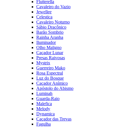
Flutterella
Cavaleiro do Vazio
Jewellee
Celestica
Cavaleiro Noturno
Sábio Dracônico
Barão Sombrio
Rainha Aranha
Iluminador
Olho Maligno
Caçador Lunar
Presas Raivosas
Mystrix
Guerreiro Mako
Rosa Espectral
Luz do Bosque
Caçador Anímico
Apóstolo do Abismo
Luminah
Guarda-Raio
Malefica
Melody
Dynamica
Caçador das Trevas
Fagulha