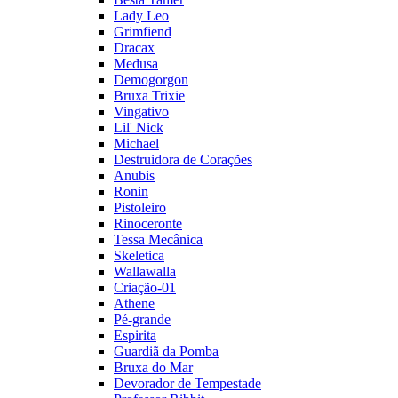
Lady Leo
Grimfiend
Dracax
Medusa
Demogorgon
Bruxa Trixie
Vingativo
Lil' Nick
Michael
Destruidora de Corações
Anubis
Ronin
Pistoleiro
Rinoceronte
Tessa Mecânica
Skeletica
Wallawalla
Criação-01
Athene
Pé-grande
Espirita
Guardiã da Pomba
Bruxa do Mar
Devorador de Tempestade