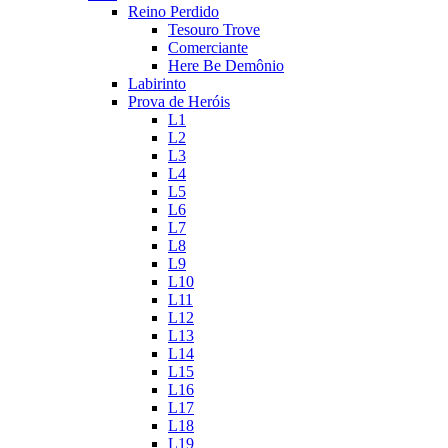
Reino Perdido
Tesouro Trove
Comerciante
Here Be Demônio
Labirinto
Prova de Heróis
L1
L2
L3
L4
L5
L6
L7
L8
L9
L10
L11
L12
L13
L14
L15
L16
L17
L18
L19