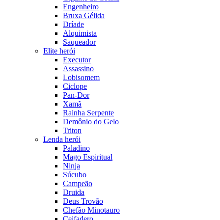
Engenheiro
Bruxa Gélida
Dríade
Alquimista
Saqueador
Elite herói
Executor
Assassino
Lobisomem
Ciclope
Pan-Dor
Xamã
Rainha Serpente
Demônio do Gelo
Triton
Lenda herói
Paladino
Mago Espiritual
Ninja
Súcubo
Campeão
Druida
Deus Trovão
Chefão Minotauro
Ceifadero