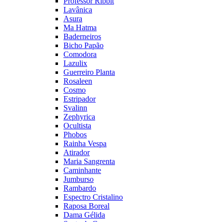
Professor Ribbit
Lavânica
Asura
Ma Hatma
Baderneiros
Bicho Papão
Comodora
Lazulix
Guerreiro Planta
Rosaleen
Cosmo
Estripador
Svalinn
Zephyrica
Ocultista
Phobos
Rainha Vespa
Atirador
Maria Sangrenta
Caminhante
Jumburso
Rambardo
Espectro Cristalino
Raposa Boreal
Dama Gélida