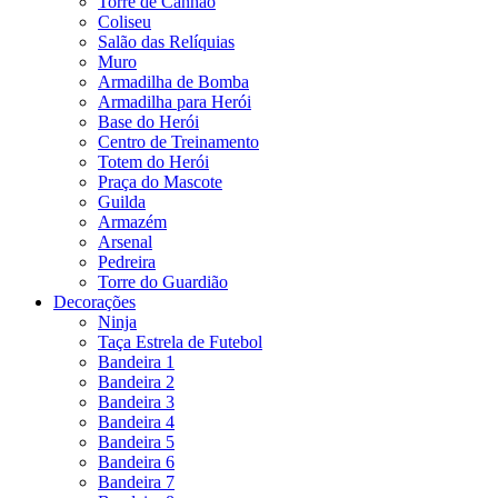
Torre de Canhão
Coliseu
Salão das Relíquias
Muro
Armadilha de Bomba
Armadilha para Herói
Base do Herói
Centro de Treinamento
Totem do Herói
Praça do Mascote
Guilda
Armazém
Arsenal
Pedreira
Torre do Guardião
Decorações
Ninja
Taça Estrela de Futebol
Bandeira 1
Bandeira 2
Bandeira 3
Bandeira 4
Bandeira 5
Bandeira 6
Bandeira 7