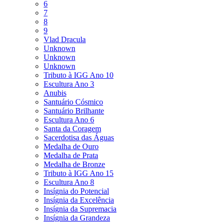
6
7
8
9
Vlad Dracula
Unknown
Unknown
Unknown
Tributo à IGG Ano 10
Escultura Ano 3
Anubis
Santuário Cósmico
Santuário Brilhante
Escultura Ano 6
Santa da Coragem
Sacerdotisa das Águas
Medalha de Ouro
Medalha de Prata
Medalha de Bronze
Tributo à IGG Ano 15
Escultura Ano 8
Insígnia do Potencial
Insígnia da Excelência
Insígnia da Supremacia
Insígnia da Grandeza