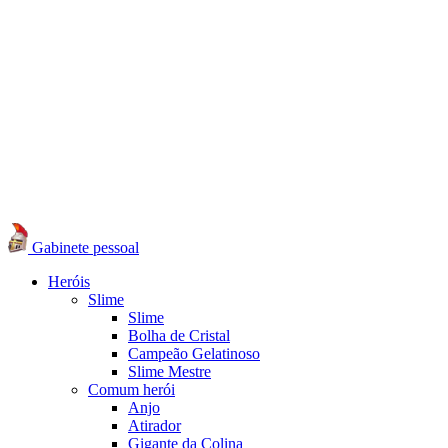
Gabinete pessoal
Heróis
Slime
Slime
Bolha de Cristal
Campeão Gelatinoso
Slime Mestre
Comum herói
Anjo
Atirador
Gigante da Colina