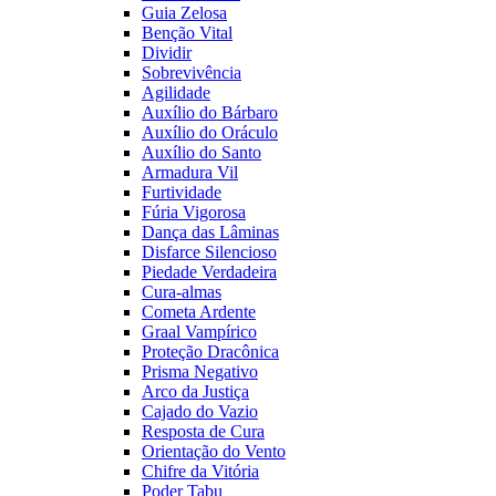
Guia Zelosa
Benção Vital
Dividir
Sobrevivência
Agilidade
Auxílio do Bárbaro
Auxílio do Oráculo
Auxílio do Santo
Armadura Vil
Furtividade
Fúria Vigorosa
Dança das Lâminas
Disfarce Silencioso
Piedade Verdadeira
Cura-almas
Cometa Ardente
Graal Vampírico
Proteção Dracônica
Prisma Negativo
Arco da Justiça
Cajado do Vazio
Resposta de Cura
Orientação do Vento
Chifre da Vitória
Poder Tabu