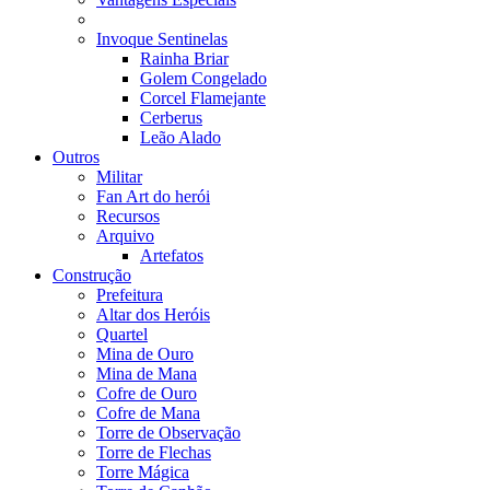
Invoque Sentinelas
Rainha Briar
Golem Congelado
Corcel Flamejante
Cerberus
Leão Alado
Outros
Militar
Fan Art do herói
Recursos
Arquivo
Artefatos
Construção
Prefeitura
Altar dos Heróis
Quartel
Mina de Ouro
Mina de Mana
Cofre de Ouro
Cofre de Mana
Torre de Observação
Torre de Flechas
Torre Mágica