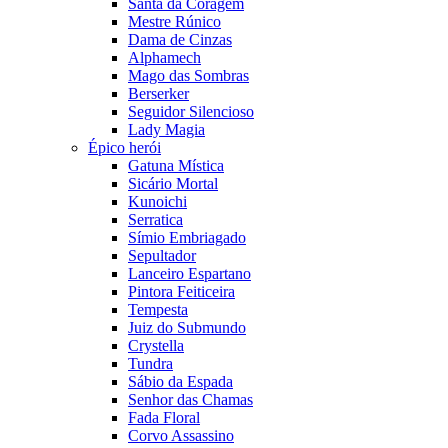
Santa da Coragem
Mestre Rúnico
Dama de Cinzas
Alphamech
Mago das Sombras
Berserker
Seguidor Silencioso
Lady Magia
Épico herói
Gatuna Mística
Sicário Mortal
Kunoichi
Serratica
Símio Embriagado
Sepultador
Lanceiro Espartano
Pintora Feiticeira
Tempesta
Juiz do Submundo
Crystella
Tundra
Sábio da Espada
Senhor das Chamas
Fada Floral
Corvo Assassino