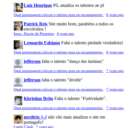
Luiz Henrique
Pô, atualiza os talentos ae pf
Qual personagem colocar o talento runa ou encantamento.
·
6 years ago
Patrick Reis
Site muito bom, parabéns a todos os
envolvidos !
Itens - Pacote de Presentes
·
6 years ago
Leonardo Fabiano
Falta o talento piedade verdadeira!
Qual personagem colocar o talento runa ou encantamento.
·
6 years ago
jefferson
falta o talento "dança das laminas"
Qual personagem colocar o talento runa ou encantamento.
·
7 years ago
jefferson
falta o talento "dividir"
Qual personagem colocar o talento runa ou encantamento.
·
7 years ago
Khristian Brito
Falta o talento "Furtividade".
Qual personagem colocar o talento runa ou encantamento.
·
7 years ago
nerdtrix ||-//
não vão mais atualizar o site em
português?
Castle Clash
·
7 years ago