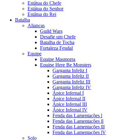
Estátua do Chefe
Estátua do Senhor
Estátua do Rei
Batalha
Alianças
Guild Wars
Desafie um Chefe
Batalha de Tocha
Fortaleza Feudal
Equipe
Equipe Masmorra
Equipe Here Be Monsters
Garganta Infeliz I
Garganta Infeliz II
Garganta Infeliz III
Garganta Infeliz IV
Ápice Infernal I
Ápice Infernal II
Ápice Infernal III
Ápice Infernal IV
Fenda das Lamentações l
Fenda das Lamentações ll
Fenda das Lamentações lll
Fenda das Lamentações lV
Solo