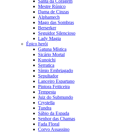
Santa da Coragem
Mestre Rúnico
Dama de Cinzas
Alphamech
Mago das Sombras
Berserker
Seguidor Silencioso
Lady Magia
Épico herói
Gatuna Mística
Sicário Mortal
Kunoichi
Serratica
Símio Embriagado
Sepultador
Lanceiro Espartano
Pintora Feiticeira
Tempesta
Juiz do Submundo
Crystella
Tundra
Sábio da Espada
Senhor das Chamas
Fada Floral
Corvo Assassino