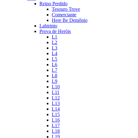
Reino Perdido
Tesouro Trove
Comerciante
Here Be Demônio
Labirinto
Prova de Heróis
L1
L2
L3
L4
L5
L6
L7
L8
L9
L10
L11
L12
L13
L14
L15
L16
L17
L18
L19