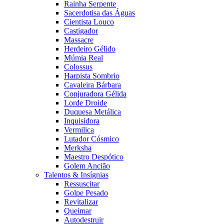
Rainha Serpente
Sacerdotisa das Águas
Cientista Louco
Castigador
Massacre
Herdeiro Gélido
Múmia Real
Colossus
Harpista Sombrio
Cavaleira Bárbara
Conjuradora Gélida
Lorde Droide
Duquesa Metálica
Inquisidora
Vermilica
Lutador Cósmico
Merksha
Maestro Despótico
Golem Ancião
Talentos & Insígnias
Ressuscitar
Golpe Pesado
Revitalizar
Queimar
Autodestruir