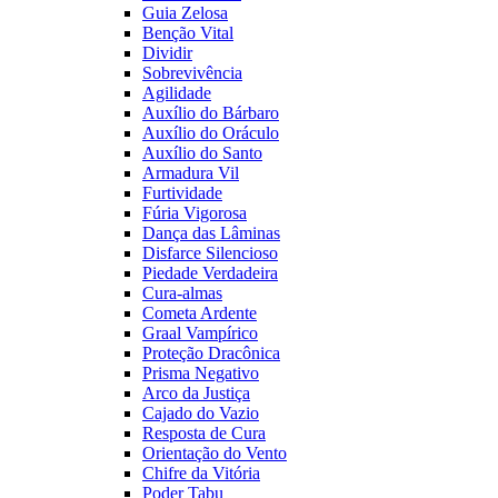
Guia Zelosa
Benção Vital
Dividir
Sobrevivência
Agilidade
Auxílio do Bárbaro
Auxílio do Oráculo
Auxílio do Santo
Armadura Vil
Furtividade
Fúria Vigorosa
Dança das Lâminas
Disfarce Silencioso
Piedade Verdadeira
Cura-almas
Cometa Ardente
Graal Vampírico
Proteção Dracônica
Prisma Negativo
Arco da Justiça
Cajado do Vazio
Resposta de Cura
Orientação do Vento
Chifre da Vitória
Poder Tabu