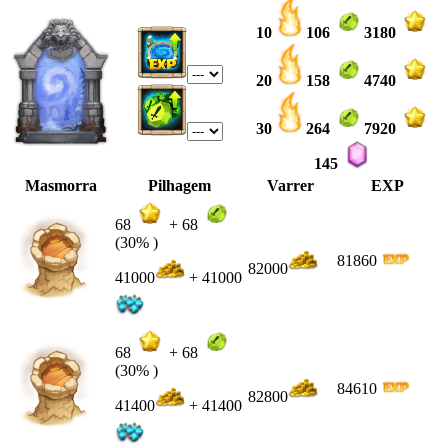
10
106
3180
20
158
4740
30
264
7920
145
Masmorra
Pilhagem
Varrer
EXP
68
+
68
(30% )
81860
82000
41000
+ 41000
68
+
68
(30% )
84610
82800
41400
+ 41400