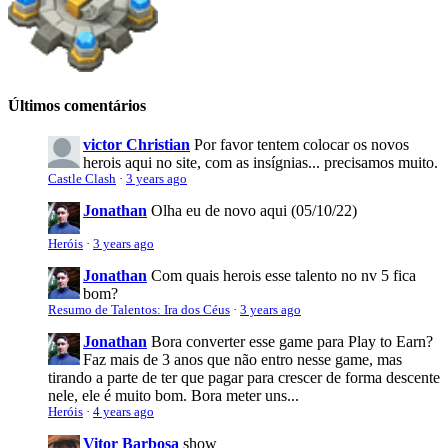
Últimos comentários
victor Christian
Por favor tentem colocar os novos
herois aqui no site, com as insígnias... precisamos muito.
Castle Clash
·
3 years ago
Jonathan
Olha eu de novo aqui (05/10/22)
Heróis
·
3 years ago
Jonathan
Com quais herois esse talento no nv 5 fica
bom?
Resumo de Talentos: Ira dos Céus
·
3 years ago
Jonathan
Bora converter esse game para Play to Earn?
Faz mais de 3 anos que não entro nesse game, mas
tirando a parte de ter que pagar para crescer de forma descente
nele, ele é muito bom. Bora meter uns...
Heróis
·
4 years ago
Vitor Barbosa
show