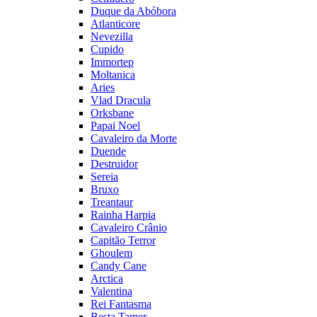
Duque da Abóbora
Atlanticore
Nevezilla
Cupido
Immortep
Moltanica
Aries
Vlad Dracula
Orksbane
Papai Noel
Cavaleiro da Morte
Duende
Destruidor
Sereia
Bruxo
Treantaur
Rainha Harpia
Cavaleiro Crânio
Capitão Terror
Ghoulem
Candy Cane
Arctica
Valentina
Rei Fantasma
Besta Tamer