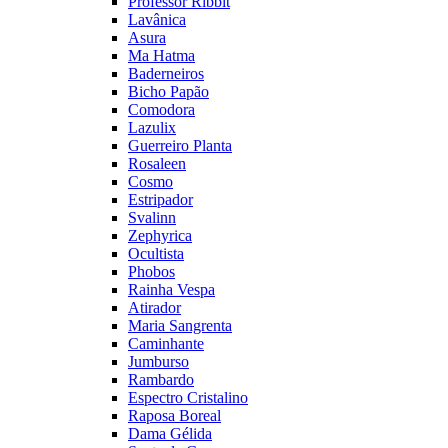
Professor Ribbit
Lavânica
Asura
Ma Hatma
Baderneiros
Bicho Papão
Comodora
Lazulix
Guerreiro Planta
Rosaleen
Cosmo
Estripador
Svalinn
Zephyrica
Ocultista
Phobos
Rainha Vespa
Atirador
Maria Sangrenta
Caminhante
Jumburso
Rambardo
Espectro Cristalino
Raposa Boreal
Dama Gélida