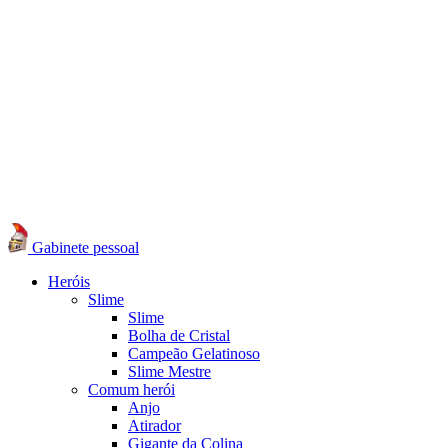
Gabinete pessoal
Heróis
Slime
Slime
Bolha de Cristal
Campeão Gelatinoso
Slime Mestre
Comum herói
Anjo
Atirador
Gigante da Colina