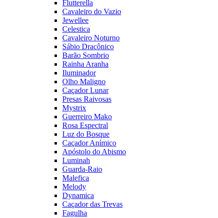
Flutterella
Cavaleiro do Vazio
Jewellee
Celestica
Cavaleiro Noturno
Sábio Dracônico
Barão Sombrio
Rainha Aranha
Iluminador
Olho Maligno
Caçador Lunar
Presas Raivosas
Mystrix
Guerreiro Mako
Rosa Espectral
Luz do Bosque
Caçador Anímico
Apóstolo do Abismo
Luminah
Guarda-Raio
Malefica
Melody
Dynamica
Caçador das Trevas
Fagulha