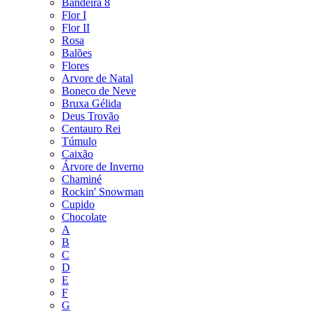
Bandeira 8
Flor I
Flor II
Rosa
Balões
Flores
Arvore de Natal
Boneco de Neve
Bruxa Gélida
Deus Trovão
Centauro Rei
Túmulo
Caixão
Árvore de Inverno
Chaminé
Rockin' Snowman
Cupido
Chocolate
A
B
C
D
E
F
G