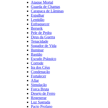
Ataque Mortal
Guarda de Chamas
Carapaça de Lâminas
Espalhar
Lentidão
Enfraquecer
Berserk
Pele de Pedra
Deus da Guerra
Tenacidade
Sugador de Vida
Iluminar
Bastião
Escudo Psíquico
Corrode
Ira dos Céus
Condenação
Fortalecer
Afiar
Simulação
Força Bruta
Desejo de Ferro
Regenerar
Luz Sagrada
Pacto Profano