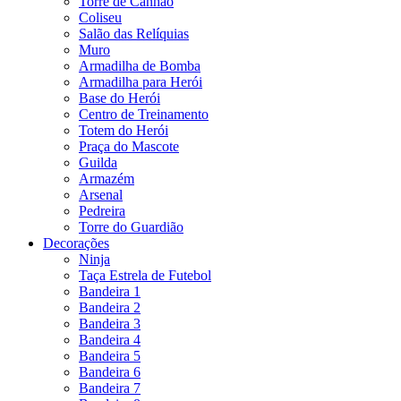
Torre de Canhão
Coliseu
Salão das Relíquias
Muro
Armadilha de Bomba
Armadilha para Herói
Base do Herói
Centro de Treinamento
Totem do Herói
Praça do Mascote
Guilda
Armazém
Arsenal
Pedreira
Torre do Guardião
Decorações
Ninja
Taça Estrela de Futebol
Bandeira 1
Bandeira 2
Bandeira 3
Bandeira 4
Bandeira 5
Bandeira 6
Bandeira 7