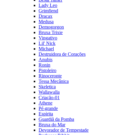
Lady Leo
Grimfiend
Dracax
Medusa
Demogorgon
Bruxa Trixie
Vingativo
Lil' Nick
Michael
Destruidora de Corações
Anubis
Ronin
Pistoleiro
Rinoceronte
Tessa Mecânica
Skeletica
Wallawalla
Criação-01
Athene
Pé-grande
Espirita
Guardiã da Pomba
Bruxa do Mar
Devorador de Tempestade