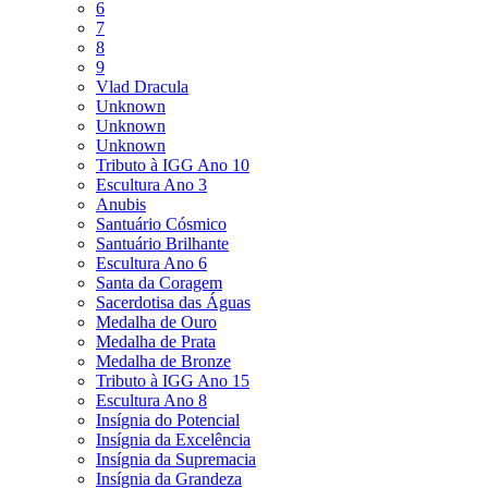
6
7
8
9
Vlad Dracula
Unknown
Unknown
Unknown
Tributo à IGG Ano 10
Escultura Ano 3
Anubis
Santuário Cósmico
Santuário Brilhante
Escultura Ano 6
Santa da Coragem
Sacerdotisa das Águas
Medalha de Ouro
Medalha de Prata
Medalha de Bronze
Tributo à IGG Ano 15
Escultura Ano 8
Insígnia do Potencial
Insígnia da Excelência
Insígnia da Supremacia
Insígnia da Grandeza