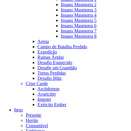
Insano Masmorra 2
Insano Masmorra 3
Insano Masmorra 4
Insano Masmorra 5
Insano Masmorra 6
Insano Masmorra 7
Insano Masmorra 8
Arena
Campo de Batalha Perdido
Expedição
Ruinas Áridas
Desafio Esquecido
Desafie um Guardião
Terras Perdidas
Desafio Blitz
Crise Castle
Archdemon
Avaricifer
Impster
Exército Ember
Itens
Presente
Heróis
Consumível
Emblemas