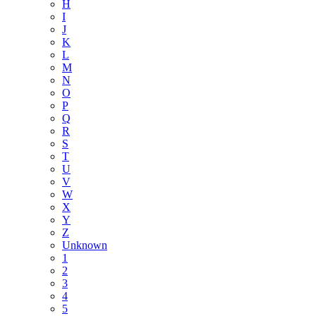
H
I
J
K
L
M
N
O
P
Q
R
S
T
U
V
W
X
Y
Z
Unknown
1
2
3
4
5