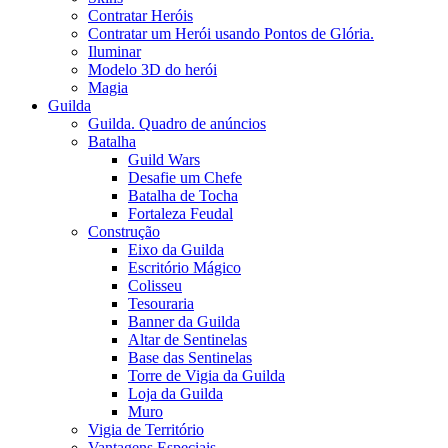
Contratar Heróis
Contratar um Herói usando Pontos de Glória.
Iluminar
Modelo 3D do herói
Magia
Guilda
Guilda. Quadro de anúncios
Batalha
Guild Wars
Desafie um Chefe
Batalha de Tocha
Fortaleza Feudal
Construção
Eixo da Guilda
Escritório Mágico
Colisseu
Tesouraria
Banner da Guilda
Altar de Sentinelas
Base das Sentinelas
Torre de Vigia da Guilda
Loja da Guilda
Muro
Vigia de Território
Vantagens Especiais