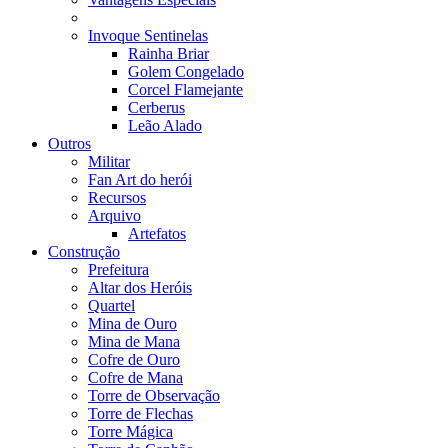
Invoque Sentinelas
Rainha Briar
Golem Congelado
Corcel Flamejante
Cerberus
Leão Alado
Outros
Militar
Fan Art do herói
Recursos
Arquivo
Artefatos
Construção
Prefeitura
Altar dos Heróis
Quartel
Mina de Ouro
Mina de Mana
Cofre de Ouro
Cofre de Mana
Torre de Observação
Torre de Flechas
Torre Mágica