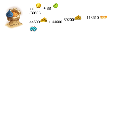
88
+
88
(30% )
113610
89200
44600
+ 44600