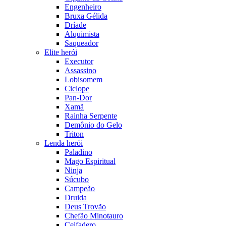
Engenheiro
Bruxa Gélida
Dríade
Alquimista
Saqueador
Elite herói
Executor
Assassino
Lobisomem
Ciclope
Pan-Dor
Xamã
Rainha Serpente
Demônio do Gelo
Triton
Lenda herói
Paladino
Mago Espiritual
Ninja
Súcubo
Campeão
Druida
Deus Trovão
Chefão Minotauro
Ceifadero