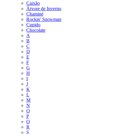
Caixão
Árvore de Inverno
Chaminé
Rockin' Snowman
Cupido
Chocolate
A
B
C
D
E
F
G
H
I
J
K
L
M
N
O
P
Q
R
S