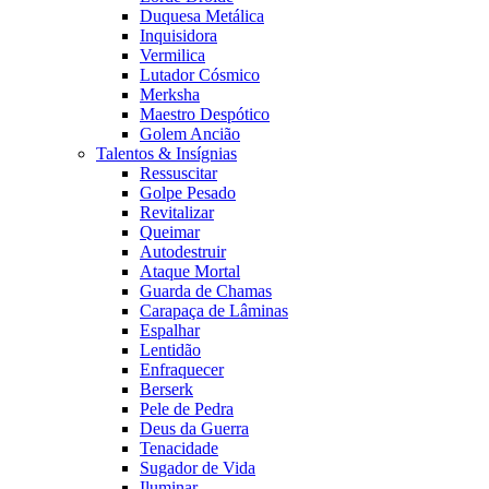
Duquesa Metálica
Inquisidora
Vermilica
Lutador Cósmico
Merksha
Maestro Despótico
Golem Ancião
Talentos & Insígnias
Ressuscitar
Golpe Pesado
Revitalizar
Queimar
Autodestruir
Ataque Mortal
Guarda de Chamas
Carapaça de Lâminas
Espalhar
Lentidão
Enfraquecer
Berserk
Pele de Pedra
Deus da Guerra
Tenacidade
Sugador de Vida
Iluminar