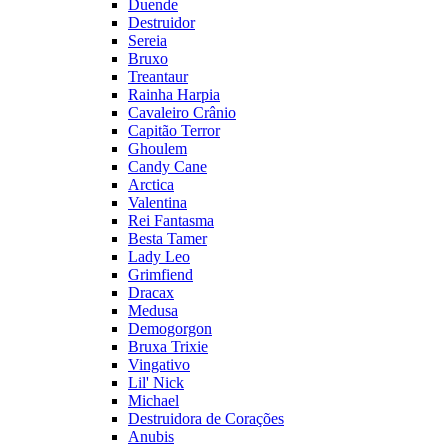
Duende
Destruidor
Sereia
Bruxo
Treantaur
Rainha Harpia
Cavaleiro Crânio
Capitão Terror
Ghoulem
Candy Cane
Arctica
Valentina
Rei Fantasma
Besta Tamer
Lady Leo
Grimfiend
Dracax
Medusa
Demogorgon
Bruxa Trixie
Vingativo
Lil' Nick
Michael
Destruidora de Corações
Anubis