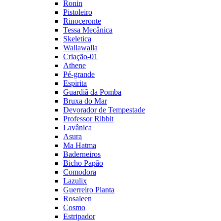
Ronin
Pistoleiro
Rinoceronte
Tessa Mecânica
Skeletica
Wallawalla
Criação-01
Athene
Pé-grande
Espirita
Guardiã da Pomba
Bruxa do Mar
Devorador de Tempestade
Professor Ribbit
Lavânica
Asura
Ma Hatma
Baderneiros
Bicho Papão
Comodora
Lazulix
Guerreiro Planta
Rosaleen
Cosmo
Estripador