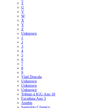
T
U
V
W
X
Y
Z
Unknown
1
2
3
4
5
6
7
8
9
Vlad Dracula
Unknown
Unknown
Unknown
Tributo à IGG Ano 10
Escultura Ano 3
Anubis
Santuário Cósmico