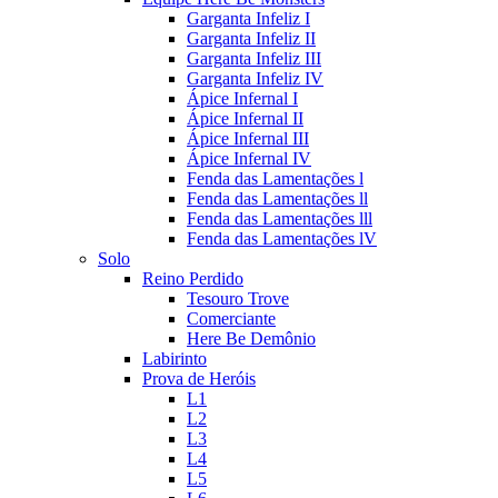
Garganta Infeliz I
Garganta Infeliz II
Garganta Infeliz III
Garganta Infeliz IV
Ápice Infernal I
Ápice Infernal II
Ápice Infernal III
Ápice Infernal IV
Fenda das Lamentações l
Fenda das Lamentações ll
Fenda das Lamentações lll
Fenda das Lamentações lV
Solo
Reino Perdido
Tesouro Trove
Comerciante
Here Be Demônio
Labirinto
Prova de Heróis
L1
L2
L3
L4
L5