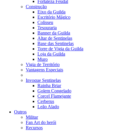
Fortaleza Feudal
Construção
Eixo da Guilda
Escritório Mágico
Colisseu
Tesouraria
Banner da Guilda
Altar de Sentinelas
Base das Sentinelas
Torre de Vigia da Guilda
Loja da Guilda
Muro
Vigia de Território
Vantagens Especiais
Invoque Sentinelas
Rainha Briar
Golem Congelado
Corcel Flamejante
Cerberus
Leão Alado
Outros
Militar
Fan Art do herói
Recursos