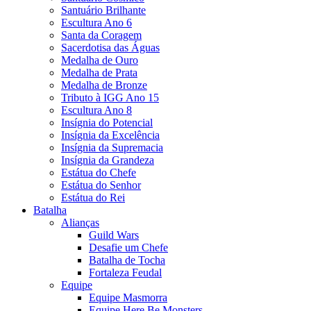
Santuário Brilhante
Escultura Ano 6
Santa da Coragem
Sacerdotisa das Águas
Medalha de Ouro
Medalha de Prata
Medalha de Bronze
Tributo à IGG Ano 15
Escultura Ano 8
Insígnia do Potencial
Insígnia da Excelência
Insígnia da Supremacia
Insígnia da Grandeza
Estátua do Chefe
Estátua do Senhor
Estátua do Rei
Batalha
Alianças
Guild Wars
Desafie um Chefe
Batalha de Tocha
Fortaleza Feudal
Equipe
Equipe Masmorra
Equipe Here Be Monsters