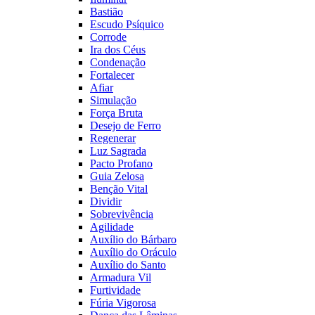
Bastião
Escudo Psíquico
Corrode
Ira dos Céus
Condenação
Fortalecer
Afiar
Simulação
Força Bruta
Desejo de Ferro
Regenerar
Luz Sagrada
Pacto Profano
Guia Zelosa
Benção Vital
Dividir
Sobrevivência
Agilidade
Auxílio do Bárbaro
Auxílio do Oráculo
Auxílio do Santo
Armadura Vil
Furtividade
Fúria Vigorosa