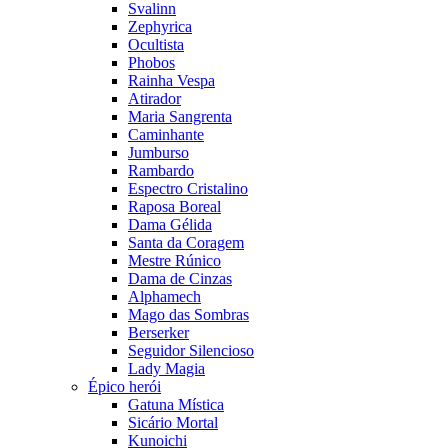
Svalinn
Zephyrica
Ocultista
Phobos
Rainha Vespa
Atirador
Maria Sangrenta
Caminhante
Jumburso
Rambardo
Espectro Cristalino
Raposa Boreal
Dama Gélida
Santa da Coragem
Mestre Rúnico
Dama de Cinzas
Alphamech
Mago das Sombras
Berserker
Seguidor Silencioso
Lady Magia
Épico herói
Gatuna Mística
Sicário Mortal
Kunoichi