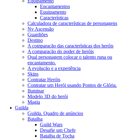
Equipamento
Encantamentos
Equipamento
Características
Calculadora de características de personagens
Nv Ascensão
Guardiões
Destino
A comparação das características dos heróis
A comparação do poder de heróis
Qual personagem colocar o talento runa ou
encantamento.
A evolução e a experiência
Skins
Contratar Heróis
Contratar um Herói usando Pontos de Glória.
Iluminar
Modelo 3D do herói
Magia
Guilda
Guilda. Quadro de anúncios
Batalha
Guild Wars
Desafie um Chefe
Batalha de Tocha