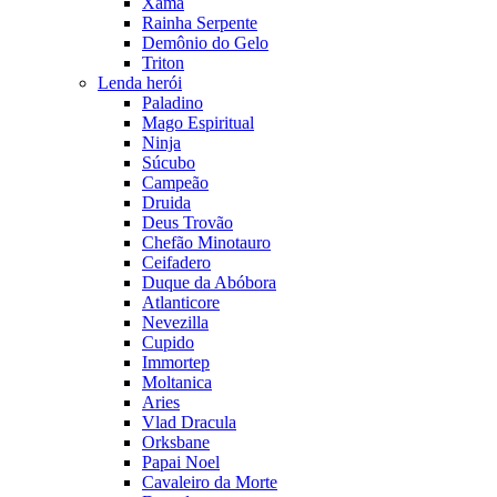
Xamã
Rainha Serpente
Demônio do Gelo
Triton
Lenda herói
Paladino
Mago Espiritual
Ninja
Súcubo
Campeão
Druida
Deus Trovão
Chefão Minotauro
Ceifadero
Duque da Abóbora
Atlanticore
Nevezilla
Cupido
Immortep
Moltanica
Aries
Vlad Dracula
Orksbane
Papai Noel
Cavaleiro da Morte