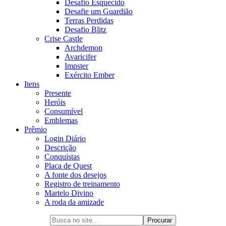
Desafio Esquecido
Desafie um Guardião
Terras Perdidas
Desafio Blitz
Crise Castle
Archdemon
Avaricifer
Impster
Exército Ember
Itens
Presente
Heróis
Consumível
Emblemas
Prêmio
Login Diário
Descrição
Conquistas
Placa de Quest
A fonte dos desejos
Registro de treinamento
Martelo Divino
A roda da amizade