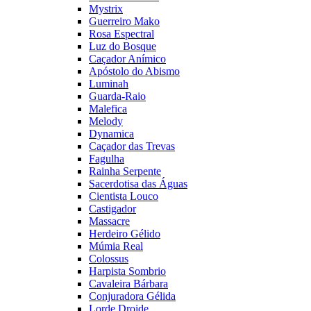
Mystrix
Guerreiro Mako
Rosa Espectral
Luz do Bosque
Caçador Anímico
Apóstolo do Abismo
Luminah
Guarda-Raio
Malefica
Melody
Dynamica
Caçador das Trevas
Fagulha
Rainha Serpente
Sacerdotisa das Águas
Cientista Louco
Castigador
Massacre
Herdeiro Gélido
Múmia Real
Colossus
Harpista Sombrio
Cavaleira Bárbara
Conjuradora Gélida
Lorde Droide