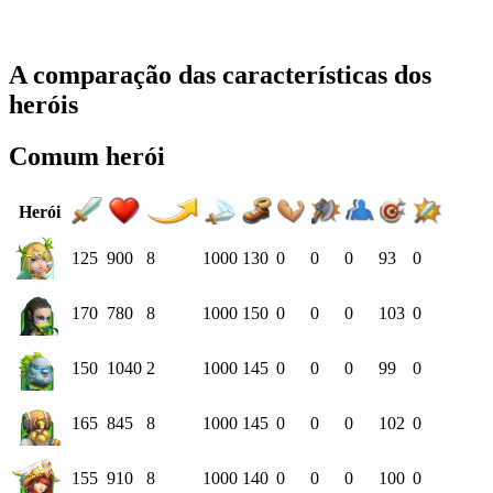
A comparação das características dos
heróis
Comum herói
Herói
125
900
8
1000
130
0
0
0
93
0
170
780
8
1000
150
0
0
0
103
0
150
1040
2
1000
145
0
0
0
99
0
165
845
8
1000
145
0
0
0
102
0
155
910
8
1000
140
0
0
0
100
0