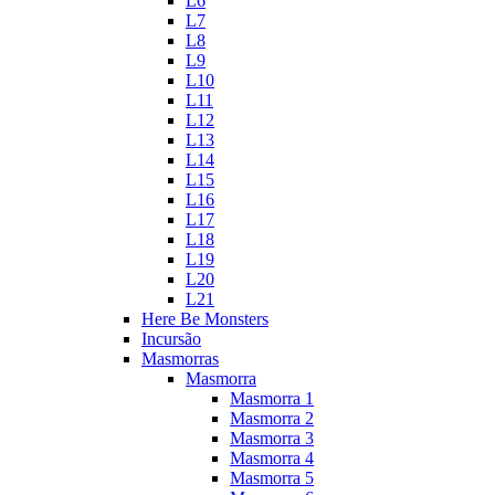
L6
L7
L8
L9
L10
L11
L12
L13
L14
L15
L16
L17
L18
L19
L20
L21
Here Be Monsters
Incursão
Masmorras
Masmorra
Masmorra 1
Masmorra 2
Masmorra 3
Masmorra 4
Masmorra 5