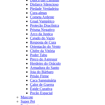
Dança das Lâminas
Disfarce Silencioso
Piedade Verdadeira
Cura-almas
Cometa Ardente
Graal Vampírico
Proteção Dracônica
Prisma Negativo
Arco da Justiça
Cajado do Vazio
Resposta de Cura
Orientação do Vento
Chifre da Vitória
Poder Tabu
Preço do Agressor
Herdeiro do Oráculo
Armadura do Santo
Joia do Bárbaro
Prisão Firme
Caça Sanguinária
Calor de Guerra
Égide Curativa
Poção Espacial
Mascote
Super Pet