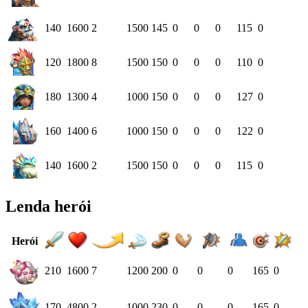
140
1600
2
1500
145
0
0
0
115
0
120
1800
8
1500
150
0
0
0
110
0
180
1300
4
1000
150
0
0
0
127
0
160
1400
6
1000
150
0
0
0
122
0
140
1600
2
1500
150
0
0
0
115
0
Lenda herói
Herói
210
1600
7
1200
200
0
0
0
165
0
170
4800
2
1000
230
0
0
0
165
0