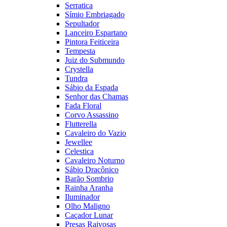
Serratica
Símio Embriagado
Sepultador
Lanceiro Espartano
Pintora Feiticeira
Tempesta
Juiz do Submundo
Crystella
Tundra
Sábio da Espada
Senhor das Chamas
Fada Floral
Corvo Assassino
Flutterella
Cavaleiro do Vazio
Jewellee
Celestica
Cavaleiro Noturno
Sábio Dracônico
Barão Sombrio
Rainha Aranha
Iluminador
Olho Maligno
Caçador Lunar
Presas Raivosas