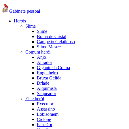
Gabinete pessoal
Heróis
Slime
Slime
Bolha de Cristal
Campeão Gelatinoso
Slime Mestre
Comum herói
Anjo
Atirador
Gigante da Colina
Engenheiro
Bruxa Gélida
Dríade
Alquimista
Saqueador
Elite herói
Executor
Assassino
Lobisomem
Ciclope
Pan-Dor