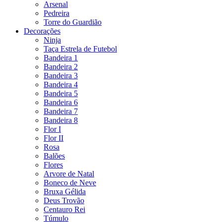
Arsenal
Pedreira
Torre do Guardião
Decorações
Ninja
Taça Estrela de Futebol
Bandeira 1
Bandeira 2
Bandeira 3
Bandeira 4
Bandeira 5
Bandeira 6
Bandeira 7
Bandeira 8
Flor I
Flor II
Rosa
Balões
Flores
Arvore de Natal
Boneco de Neve
Bruxa Gélida
Deus Trovão
Centauro Rei
Túmulo