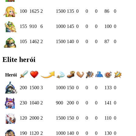
100
1625
2
1500
135
0
0
0
86
0
155
910
6
1000
145
0
0
0
100
0
105
1462
2
1500
140
0
0
0
87
0
Elite herói
Herói
200
1500
3
1000
150
0
0
0
133
0
230
1040
2
900
200
0
0
0
141
0
120
2000
2
1500
150
0
0
0
110
0
190
1120
2
1000
140
0
0
0
130
0