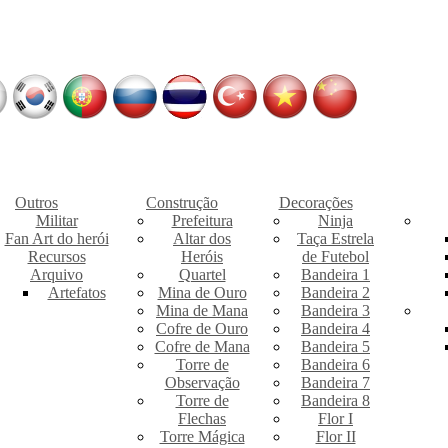
Outros
Construção
Decorações
Militar
Prefeitura
Ninja
Fan Art do herói
Altar dos
Taça Estrela
Recursos
Heróis
de Futebol
Arquivo
Quartel
Bandeira 1
Artefatos
Mina de Ouro
Bandeira 2
Mina de Mana
Bandeira 3
Cofre de Ouro
Bandeira 4
Cofre de Mana
Bandeira 5
Torre de
Bandeira 6
Observação
Bandeira 7
Torre de
Bandeira 8
Flechas
Flor I
Torre Mágica
Flor II