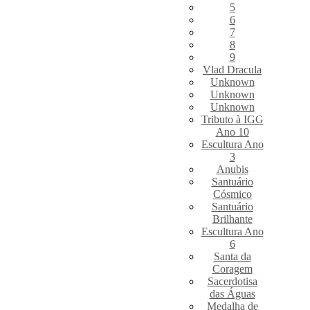
5
6
7
8
9
Vlad Dracula
Unknown
Unknown
Unknown
Tributo à IGG
Ano 10
Escultura Ano
3
Anubis
Santuário
Cósmico
Santuário
Brilhante
Escultura Ano
6
Santa da
Coragem
Sacerdotisa
das Águas
Medalha de