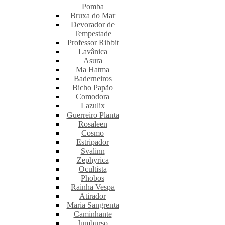
Pomba
Bruxa do Mar
Devorador de
Tempestade
Professor Ribbit
Lavânica
Asura
Ma Hatma
Baderneiros
Bicho Papão
Comodora
Lazulix
Guerreiro Planta
Rosaleen
Cosmo
Estripador
Svalinn
Zephyrica
Ocultista
Phobos
Rainha Vespa
Atirador
Maria Sangrenta
Caminhante
Jumburso