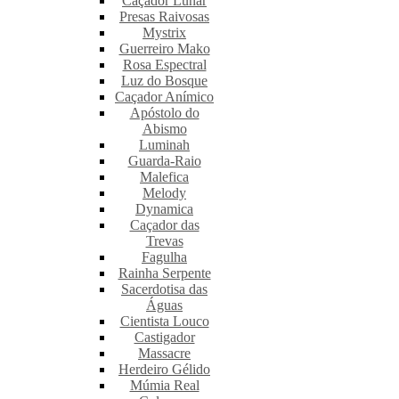
Caçador Lunar
Presas Raivosas
Mystrix
Guerreiro Mako
Rosa Espectral
Luz do Bosque
Caçador Anímico
Apóstolo do
Abismo
Luminah
Guarda-Raio
Malefica
Melody
Dynamica
Caçador das
Trevas
Fagulha
Rainha Serpente
Sacerdotisa das
Águas
Cientista Louco
Castigador
Massacre
Herdeiro Gélido
Múmia Real