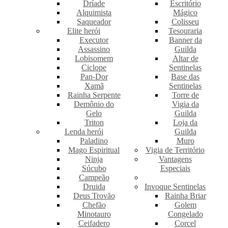
Dríade
Escritório
Alquimista
Mágico
Saqueador
Colisseu
Elite herói
Tesouraria
Executor
Banner da
Assassino
Guilda
Lobisomem
Altar de
Ciclope
Sentinelas
Pan-Dor
Base das
Xamã
Sentinelas
Rainha Serpente
Torre de
Demônio do
Vigia da
Gelo
Guilda
Triton
Loja da
Lenda herói
Guilda
Paladino
Muro
Mago Espiritual
Vigia de Território
Ninja
Vantagens
Súcubo
Especiais
Campeão
Druida
Invoque Sentinelas
Deus Trovão
Rainha Briar
Chefão
Golem
Minotauro
Congelado
Ceifadero
Corcel