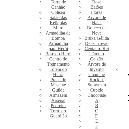
Torre de
Rosa
Canhão
Balões
Coliseu
Flores
Salão das
Arvore de
Relíquias
Natal
Muro
Boneco de
Armadilha de
Neve
Bomba
Bruxa Gélida
Armadilha
Deus Trovão
para Herói
Centauro Rei
Base do Herói
Túmulo
Centro de
Caixão
Treinamento
Árvore de
Totem do
Inverno
Herói
Chaminé
Praça do
Rockin'
Mascote
Snowman
Guilda
Cupido
Armazém
Chocolate
Arsenal
A
Pedreira
B
Torre do
C
Guardião
D
E
F