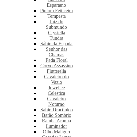
Espartano
Pintora Feiticeira
Tempesta
Juiz do
Submundo
Crystella
Tundra
Sábio da Espada
Senhor das
Chamas
Fada Floral
Corvo Assassino
Flutterella
Cavaleiro do
Vazio
Jewellee
Celestica
Cavaleiro
Noturno
Sábio Dracônico
Barão Sombrio
Rainha Aranha
Iluminador
Olho Maligno