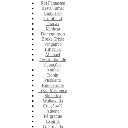
Rei Fantasma
Besta Tamer
Lady Leo
Grimfiend
Dracax
Medusa
Demogorgon
Bruxa Trixie
Vingativo
Lil' Nick
Michael
Destruidora de
Corações
Anubis
Ronin
Pistoleiro
Rinoceronte
Tessa Mecânica
Skeletica
Wallawalla
Criação-01
Athene
Pé-grande
Espirita
Guardiã da