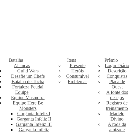
Batalha
Itens
Prêmio
Alianças
Presente
Login Diário
Guild Wars
Heróis
Descrição
Desafie um Chefe
Consumível
Conquistas
Batalha de Tocha
Emblemas
Placa de
Fortaleza Feudal
Quest
Equipe
A fonte dos
Equipe Masmorra
desejos
Equipe Here Be
Registro de
Monsters
treinamento
Garganta Infeliz I
Martelo
Garganta Infeliz II
Divino
Garganta Infeliz III
A roda da
Garganta Infeliz
amizade