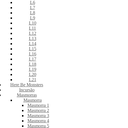
L6
L7
L8
L9
L10
L11
L12
L13
L14
L15
L16
L17
L18
L19
L20
L21
Here Be Monsters
Incursão
Masmorras
Masmorra
Masmorra 1
Masmorra 2
Masmorra 3
Masmorra 4
Masmorra 5