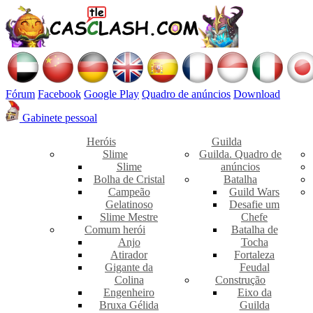
Fórum
Facebook
Google Play
Quadro de anúncios
Download
Gabinete pessoal
Heróis
Guilda
Slime
Guilda. Quadro de
Slime
anúncios
Bolha de Cristal
Batalha
Campeão
Guild Wars
Gelatinoso
Desafie um
Slime Mestre
Chefe
Comum herói
Batalha de
Anjo
Tocha
Atirador
Fortaleza
Gigante da
Feudal
Colina
Construção
Engenheiro
Eixo da
Bruxa Gélida
Guilda