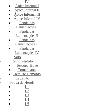
IV
Ápice Infernal I
Ápice Infernal II
Ápice Infernal III
Ápice Infernal IV
Fenda das
Lamentações l
Fenda das
Lamentações ll
Fenda das
Lamentações lll
Fenda das
Lamentações lV
Solo
Reino Perdido
Tesouro Trove
Comerciante
Here Be Demônio
Labirinto
Prova de Heróis
L1
L2
L3
L4
L5