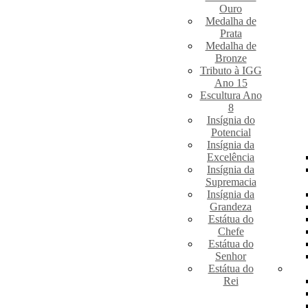
Ouro
Medalha de
Prata
Medalha de
Bronze
Tributo à IGG
Ano 15
Escultura Ano
8
Insígnia do
Potencial
Insígnia da
Excelência
Insígnia da
Supremacia
Insígnia da
Grandeza
Estátua do
Chefe
Estátua do
Senhor
Estátua do
Rei