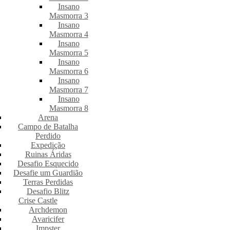
Insano
Masmorra 3
Insano
Masmorra 4
Insano
Masmorra 5
Insano
Masmorra 6
Insano
Masmorra 7
Insano
Masmorra 8
Arena
Campo de Batalha
Perdido
Expedição
Ruinas Áridas
Desafio Esquecido
Desafie um Guardião
Terras Perdidas
Desafio Blitz
Crise Castle
Archdemon
Avaricifer
Impster