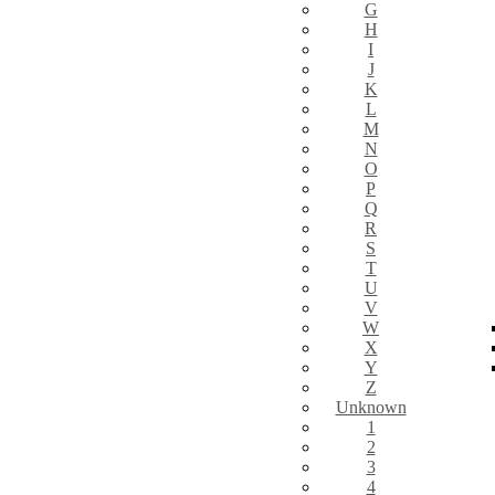
G
H
I
J
K
L
M
N
O
P
Q
R
S
T
U
V
W
X
Y
Z
Unknown
1
2
3
4