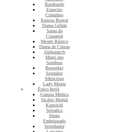
Rambardo
Espectro
Cristalino
Raposa Boreal
Dama Gélida
Santa da
Coragem
Mestre Rúnico
Dama de Cinzas
Alphamech
Mago das
Sombras
Berserker
Seguidor
Silencioso
Lady Magia
Épico herói
Gatuna Mística
Sicário Mortal
Kunoichi
Serratica
Símio
Embriagado
Sepultador
Lanceiro