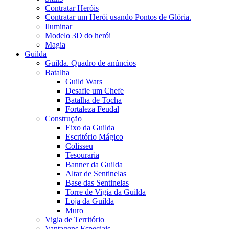
Contratar Heróis
Contratar um Herói usando Pontos de Glória.
Iluminar
Modelo 3D do herói
Magia
Guilda
Guilda. Quadro de anúncios
Batalha
Guild Wars
Desafie um Chefe
Batalha de Tocha
Fortaleza Feudal
Construção
Eixo da Guilda
Escritório Mágico
Colisseu
Tesouraria
Banner da Guilda
Altar de Sentinelas
Base das Sentinelas
Torre de Vigia da Guilda
Loja da Guilda
Muro
Vigia de Território
Vantagens Especiais