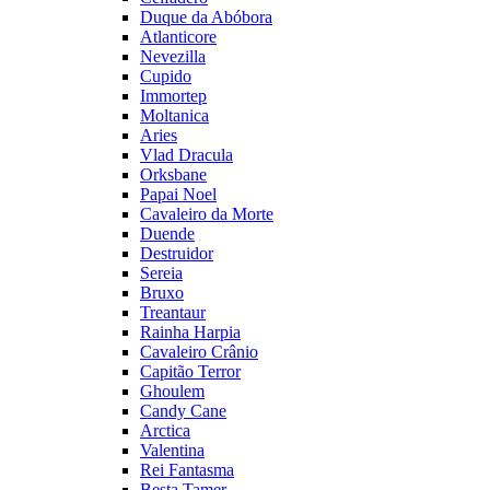
Duque da Abóbora
Atlanticore
Nevezilla
Cupido
Immortep
Moltanica
Aries
Vlad Dracula
Orksbane
Papai Noel
Cavaleiro da Morte
Duende
Destruidor
Sereia
Bruxo
Treantaur
Rainha Harpia
Cavaleiro Crânio
Capitão Terror
Ghoulem
Candy Cane
Arctica
Valentina
Rei Fantasma
Besta Tamer