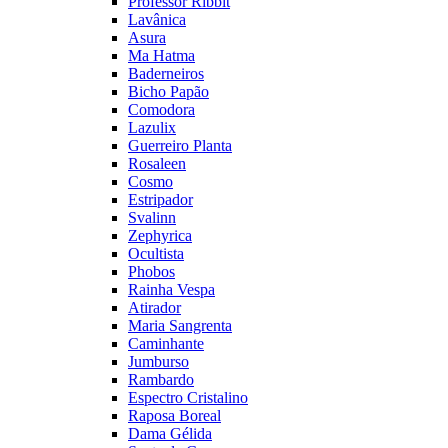
Professor Ribbit
Lavânica
Asura
Ma Hatma
Baderneiros
Bicho Papão
Comodora
Lazulix
Guerreiro Planta
Rosaleen
Cosmo
Estripador
Svalinn
Zephyrica
Ocultista
Phobos
Rainha Vespa
Atirador
Maria Sangrenta
Caminhante
Jumburso
Rambardo
Espectro Cristalino
Raposa Boreal
Dama Gélida