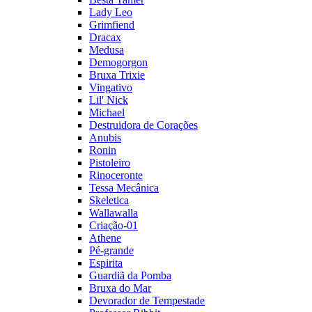
Lady Leo
Grimfiend
Dracax
Medusa
Demogorgon
Bruxa Trixie
Vingativo
Lil' Nick
Michael
Destruidora de Corações
Anubis
Ronin
Pistoleiro
Rinoceronte
Tessa Mecânica
Skeletica
Wallawalla
Criação-01
Athene
Pé-grande
Espirita
Guardiã da Pomba
Bruxa do Mar
Devorador de Tempestade