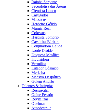
Rainha Serpente
Sacerdotisa das Águas
Cientista Louco
Castigador
Massacre
Herdeiro Gélido
Múmia Real
Colossus
Harpista Sombrio
Cavaleira Bárbara
Conjuradora Gélida
Lorde Droide
Duquesa Metálica
Inquisidora
Vermilica
Lutador Cósmico
Merksha
Maestro Despótico
Golem Ancião
Talentos & Insígnias
Ressuscitar
Golpe Pesado
Revitalizar
Queimar
Autodestruir