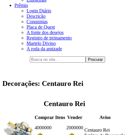
Prêmio
Login Diário
Descrição
Conquistas
Placa de Quest
A fonte dos desejos
Registro de treinamento
Martelo Divino
A roda da amizade
Decorações: Centauro Rei
Centauro Rei
Comprar Itens
Vender
Aviso
4000000
2000000
Centauro Rei