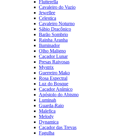
Flutterella
Cavaleiro do Vazio
Jewellee
Celestica
Cavaleiro Noturno
Sábio Dracônico
Barão Sombrio
Rainha Aranha
Iluminador
Olho Maligno
Caçador Lunar
Presas Raivosas
Mystrix
Guerreiro Mako
Rosa Espectral
Luz do Bosque
Caçador Anímico
Apóstolo do Abismo
Luminah
Guarda-Raio
Malefica
Melody
Dynamica
Caçador das Trevas
Fagulha