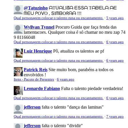
@Tatuzinho
ᗩTᑌᗩᒪIᘔᗩ ᗴՏՏᗩ Tᗩᗷᗴᒪᗩ ᗩᗴ
ᗰᗴᑌ ᑭOᐯO , ՏIᗰᗷOᖇᗩᗩ !!!
Qual personagem colocar o talento runa ou encantamento.
·
5 years ago
Wyllyan Tynnel
Procuro Guida que faça fenda das
lamentacoes. Qualquer coisa é só chamar no meu zap 74
9 81166048
Qual personagem colocar o talento runa ou encantamento.
·
6 years ago
Luiz Henrique
Pô, atualiza os talentos ae pf
Qual personagem colocar o talento runa ou encantamento.
·
6 years ago
Patrick Reis
Site muito bom, parabéns a todos os
envolvidos !
Itens - Pacote de Presentes
·
6 years ago
Leonardo Fabiano
Falta o talento piedade verdadeira!
Qual personagem colocar o talento runa ou encantamento.
·
6 years ago
jefferson
falta o talento "dança das laminas"
Qual personagem colocar o talento runa ou encantamento.
·
7 years ago
jefferson
falta o talento "dividir"