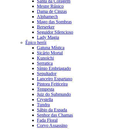
Santa da Coragem
Mestre Rúnico
Dama de Cinzas
Alphamech
Mago das Sombras
Berserker
Seguidor Silencioso
Lady Magia
Épico herói
Gatuna Mística
Sicário Mortal
Kunoichi
Serratica
Símio Embriagado
Sepultador
Lanceiro Espartano
Pintora Feiticeira
Tempesta
Juiz do Submundo
Crystella
Tundra
Sábio da Espada
Senhor das Chamas
Fada Floral
Corvo Assassino