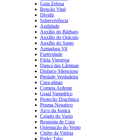
Guia Zelosa
Benção Vital
Dividir
Sobrevivência
Agilidade
Auxílio do Bárbaro
Auxílio do Oráculo
Auxílio do Santo
Armadura Vil
Furtividade
Fúria Vigorosa
Dança das Lâminas
Disfarce Silencioso
Piedade Verdadeira
Cura-almas
Cometa Ardente
Graal Vampírico
Proteção Dracônica
Prisma Negativo
Arco da Justiça
Cajado do Vazio
Resposta de Cura
Orientação do Vento
Chifre da Vitória
Poder Tabu