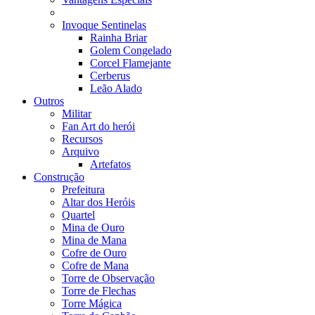
Invoque Sentinelas
Rainha Briar
Golem Congelado
Corcel Flamejante
Cerberus
Leão Alado
Outros
Militar
Fan Art do herói
Recursos
Arquivo
Artefatos
Construção
Prefeitura
Altar dos Heróis
Quartel
Mina de Ouro
Mina de Mana
Cofre de Ouro
Cofre de Mana
Torre de Observação
Torre de Flechas
Torre Mágica