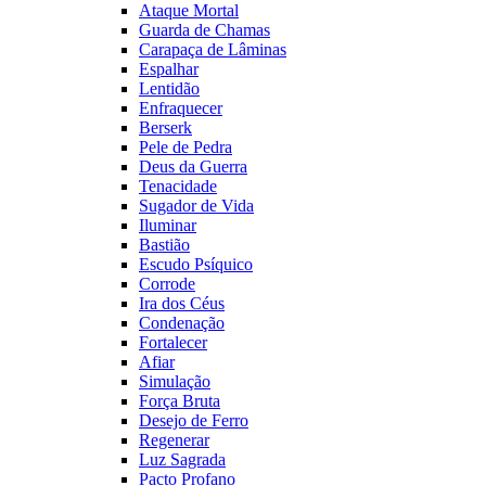
Ataque Mortal
Guarda de Chamas
Carapaça de Lâminas
Espalhar
Lentidão
Enfraquecer
Berserk
Pele de Pedra
Deus da Guerra
Tenacidade
Sugador de Vida
Iluminar
Bastião
Escudo Psíquico
Corrode
Ira dos Céus
Condenação
Fortalecer
Afiar
Simulação
Força Bruta
Desejo de Ferro
Regenerar
Luz Sagrada
Pacto Profano