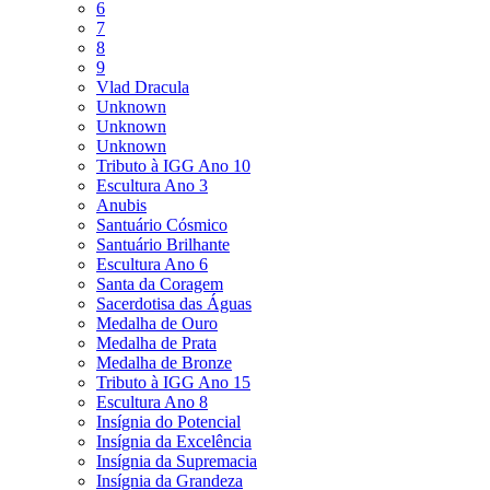
6
7
8
9
Vlad Dracula
Unknown
Unknown
Unknown
Tributo à IGG Ano 10
Escultura Ano 3
Anubis
Santuário Cósmico
Santuário Brilhante
Escultura Ano 6
Santa da Coragem
Sacerdotisa das Águas
Medalha de Ouro
Medalha de Prata
Medalha de Bronze
Tributo à IGG Ano 15
Escultura Ano 8
Insígnia do Potencial
Insígnia da Excelência
Insígnia da Supremacia
Insígnia da Grandeza