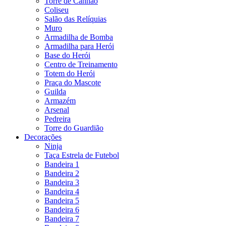
Torre de Canhão
Coliseu
Salão das Relíquias
Muro
Armadilha de Bomba
Armadilha para Herói
Base do Herói
Centro de Treinamento
Totem do Herói
Praça do Mascote
Guilda
Armazém
Arsenal
Pedreira
Torre do Guardião
Decorações
Ninja
Taça Estrela de Futebol
Bandeira 1
Bandeira 2
Bandeira 3
Bandeira 4
Bandeira 5
Bandeira 6
Bandeira 7