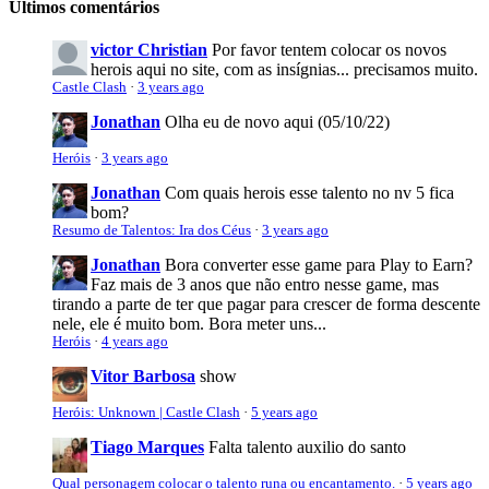
Últimos comentários
victor Christian
Por favor tentem colocar os novos
herois aqui no site, com as insígnias... precisamos muito.
Castle Clash
·
3 years ago
Jonathan
Olha eu de novo aqui (05/10/22)
Heróis
·
3 years ago
Jonathan
Com quais herois esse talento no nv 5 fica
bom?
Resumo de Talentos: Ira dos Céus
·
3 years ago
Jonathan
Bora converter esse game para Play to Earn?
Faz mais de 3 anos que não entro nesse game, mas
tirando a parte de ter que pagar para crescer de forma descente
nele, ele é muito bom. Bora meter uns...
Heróis
·
4 years ago
Vitor Barbosa
show
Heróis: Unknown | Castle Clash
·
5 years ago
Tiago Marques
Falta talento auxilio do santo
Qual personagem colocar o talento runa ou encantamento.
·
5 years ago