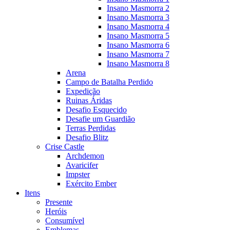
Insano Masmorra 2
Insano Masmorra 3
Insano Masmorra 4
Insano Masmorra 5
Insano Masmorra 6
Insano Masmorra 7
Insano Masmorra 8
Arena
Campo de Batalha Perdido
Expedição
Ruinas Áridas
Desafio Esquecido
Desafie um Guardião
Terras Perdidas
Desafio Blitz
Crise Castle
Archdemon
Avaricifer
Impster
Exército Ember
Itens
Presente
Heróis
Consumível
Emblemas