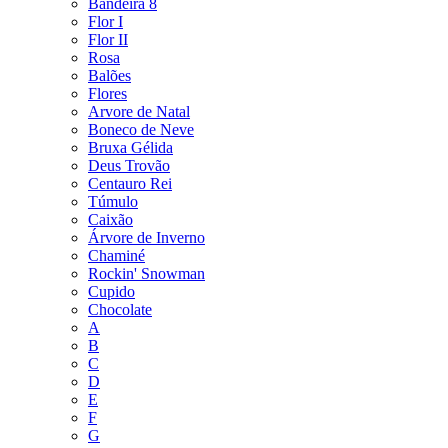
Bandeira 8
Flor I
Flor II
Rosa
Balões
Flores
Arvore de Natal
Boneco de Neve
Bruxa Gélida
Deus Trovão
Centauro Rei
Túmulo
Caixão
Árvore de Inverno
Chaminé
Rockin' Snowman
Cupido
Chocolate
A
B
C
D
E
F
G