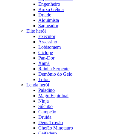
Engenheiro
Bruxa Gélida
Dríade
Alquimista
Saqueador
Elite herói
Executor
Assassino
Lobisomem
Ciclope
Pan-Dor
Xamã
Rainha Serpente
Demônio do Gelo
Triton
Lenda herói
Paladino
Mago Espiritual
Ninja
Súcubo
Campeão
Druida
Deus Trovão
Chefão Minotauro
Ceifadero