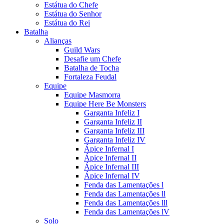
Estátua do Chefe
Estátua do Senhor
Estátua do Rei
Batalha
Alianças
Guild Wars
Desafie um Chefe
Batalha de Tocha
Fortaleza Feudal
Equipe
Equipe Masmorra
Equipe Here Be Monsters
Garganta Infeliz I
Garganta Infeliz II
Garganta Infeliz III
Garganta Infeliz IV
Ápice Infernal I
Ápice Infernal II
Ápice Infernal III
Ápice Infernal IV
Fenda das Lamentações l
Fenda das Lamentações ll
Fenda das Lamentações lll
Fenda das Lamentações lV
Solo