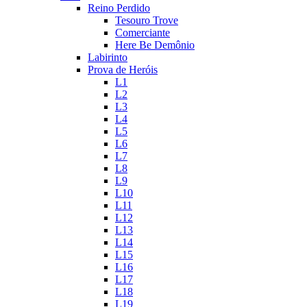
Reino Perdido
Tesouro Trove
Comerciante
Here Be Demônio
Labirinto
Prova de Heróis
L1
L2
L3
L4
L5
L6
L7
L8
L9
L10
L11
L12
L13
L14
L15
L16
L17
L18
L19