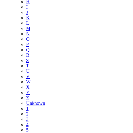
H
I
J
K
L
M
N
O
P
Q
R
S
T
U
V
W
X
Y
Z
Unknown
1
2
3
4
5