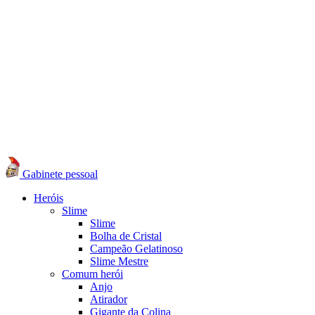
Gabinete pessoal
Heróis
Slime
Slime
Bolha de Cristal
Campeão Gelatinoso
Slime Mestre
Comum herói
Anjo
Atirador
Gigante da Colina