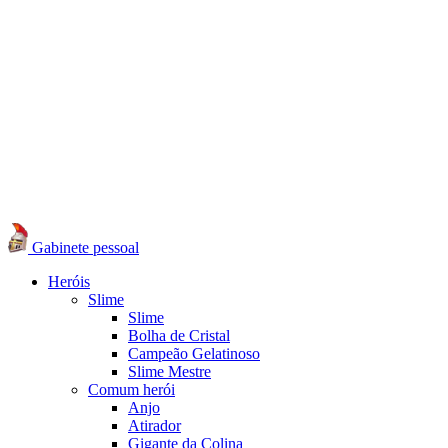
Gabinete pessoal
Heróis
Slime
Slime
Bolha de Cristal
Campeão Gelatinoso
Slime Mestre
Comum herói
Anjo
Atirador
Gigante da Colina