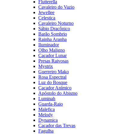
Flutterella
Cavaleiro do Vazio
Jewellee
Celestica
Cavaleiro Noturno
Sábio Dracônico
Barão Sombrio
Rainha Aranha
Iluminador
Olho Maligno
Caçador Lunar
Presas Raivosas
Mystrix
Guerreiro Mako
Rosa Espectral
Luz do Bosque
Caçador Anímico
Apóstolo do Abismo
Luminah
Guarda-Raio
Malefica
Melody
Dynamica
Caçador das Trevas
Fagulha