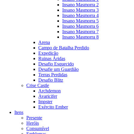
Insano Masmorra 2
Insano Masmorra 3
Insano Masmorra 4
Insano Masmorra 5
Insano Masmorra 6
Insano Masmorra 7
Insano Masmorra 8
Arena
Campo de Batalha Perdido
Expedição
Ruinas Áridas
Desafio Esquecido
Desafie um Guardião
Terras Perdidas
Desafio Blitz
Crise Castle
Archdemon
Avaricifer
Impster
Exército Ember
Itens
Presente
Heróis
Consumível
Emblemas