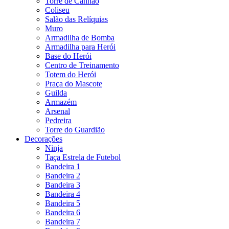
Torre de Canhão
Coliseu
Salão das Relíquias
Muro
Armadilha de Bomba
Armadilha para Herói
Base do Herói
Centro de Treinamento
Totem do Herói
Praça do Mascote
Guilda
Armazém
Arsenal
Pedreira
Torre do Guardião
Decorações
Ninja
Taça Estrela de Futebol
Bandeira 1
Bandeira 2
Bandeira 3
Bandeira 4
Bandeira 5
Bandeira 6
Bandeira 7