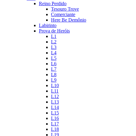
Reino Perdido
Tesouro Trove
Comerciante
Here Be Demônio
Labirinto
Prova de Heróis
L1
L2
L3
L4
L5
L6
L7
L8
L9
L10
L11
L12
L13
L14
L15
L16
L17
L18
L19