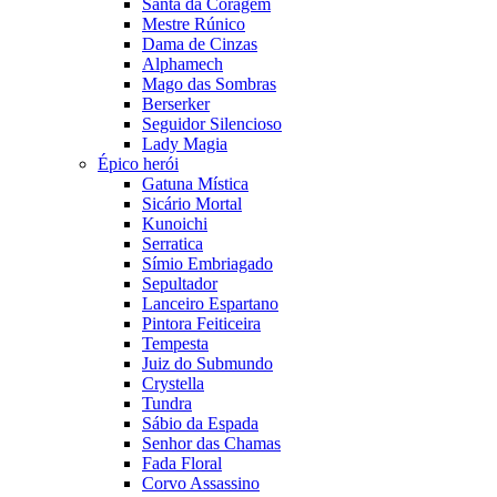
Santa da Coragem
Mestre Rúnico
Dama de Cinzas
Alphamech
Mago das Sombras
Berserker
Seguidor Silencioso
Lady Magia
Épico herói
Gatuna Mística
Sicário Mortal
Kunoichi
Serratica
Símio Embriagado
Sepultador
Lanceiro Espartano
Pintora Feiticeira
Tempesta
Juiz do Submundo
Crystella
Tundra
Sábio da Espada
Senhor das Chamas
Fada Floral
Corvo Assassino