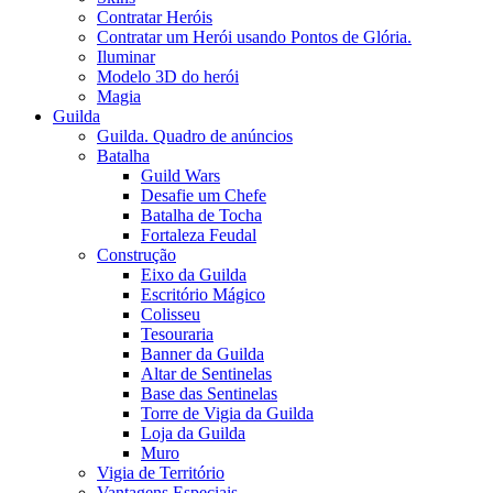
Contratar Heróis
Contratar um Herói usando Pontos de Glória.
Iluminar
Modelo 3D do herói
Magia
Guilda
Guilda. Quadro de anúncios
Batalha
Guild Wars
Desafie um Chefe
Batalha de Tocha
Fortaleza Feudal
Construção
Eixo da Guilda
Escritório Mágico
Colisseu
Tesouraria
Banner da Guilda
Altar de Sentinelas
Base das Sentinelas
Torre de Vigia da Guilda
Loja da Guilda
Muro
Vigia de Território
Vantagens Especiais