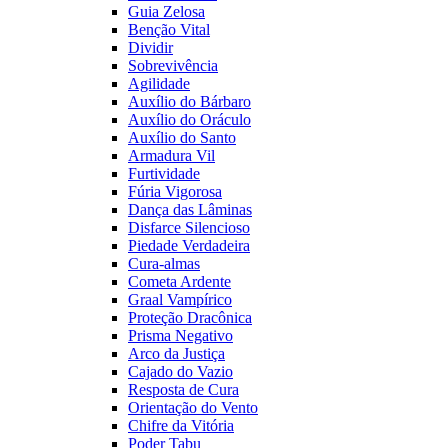
Guia Zelosa
Benção Vital
Dividir
Sobrevivência
Agilidade
Auxílio do Bárbaro
Auxílio do Oráculo
Auxílio do Santo
Armadura Vil
Furtividade
Fúria Vigorosa
Dança das Lâminas
Disfarce Silencioso
Piedade Verdadeira
Cura-almas
Cometa Ardente
Graal Vampírico
Proteção Dracônica
Prisma Negativo
Arco da Justiça
Cajado do Vazio
Resposta de Cura
Orientação do Vento
Chifre da Vitória
Poder Tabu