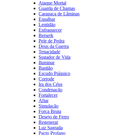
Ataque Mortal
Guarda de Chamas
Carapaça de Lâminas
Espalhar
Lentidão
Enfraquecer
Berserk
Pele de Pedra
Deus da Guerra
Tenacidade
Sugador de Vida
Iluminar
Bastião
Escudo Psíquico
Corrode
Ira dos Céus
Condenação
Fortalecer
Afiar
Simulação
Força Bruta
Desejo de Ferro
Regenerar
Luz Sagrada
Pacto Profano