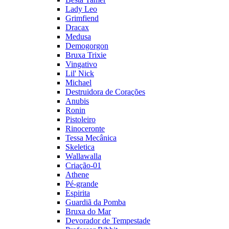
Lady Leo
Grimfiend
Dracax
Medusa
Demogorgon
Bruxa Trixie
Vingativo
Lil' Nick
Michael
Destruidora de Corações
Anubis
Ronin
Pistoleiro
Rinoceronte
Tessa Mecânica
Skeletica
Wallawalla
Criação-01
Athene
Pé-grande
Espirita
Guardiã da Pomba
Bruxa do Mar
Devorador de Tempestade