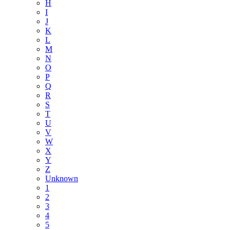
H
I
J
K
L
M
N
O
P
Q
R
S
T
U
V
W
X
Y
Z
Unknown
1
2
3
4
5