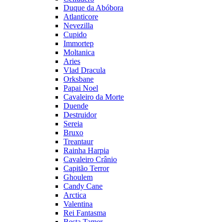
Duque da Abóbora
Atlanticore
Nevezilla
Cupido
Immortep
Moltanica
Aries
Vlad Dracula
Orksbane
Papai Noel
Cavaleiro da Morte
Duende
Destruidor
Sereia
Bruxo
Treantaur
Rainha Harpia
Cavaleiro Crânio
Capitão Terror
Ghoulem
Candy Cane
Arctica
Valentina
Rei Fantasma
Besta Tamer