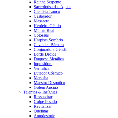
Rainha Serpente
Sacerdotisa das Águas
Cientista Louco
Castigador
Massacre
Herdeiro Gélido
Múmia Real
Colossus
Harpista Sombrio
Cavaleira Bárbara
Conjuradora Gélida
Lorde Droide
Duquesa Metálica
Inquisidora
Vermilica
Lutador Cósmico
Merksha
Maestro Despótico
Golem Ancião
Talentos & Insígnias
Ressuscitar
Golpe Pesado
Revitalizar
Queimar
Autodestruir