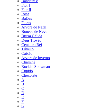
Bandeira 8
Flor I
Flor II
Rosa
Balões
Flores
Arvore de Natal
Boneco de Neve
Bruxa Gélida
Deus Trovão
Centauro Rei
Túmulo
Caixão
Árvore de Inverno
Chaminé
Rockin' Snowman
Cupido
Chocolate
A
B
C
D
E
F
G