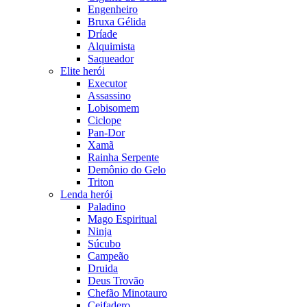
Engenheiro
Bruxa Gélida
Dríade
Alquimista
Saqueador
Elite herói
Executor
Assassino
Lobisomem
Ciclope
Pan-Dor
Xamã
Rainha Serpente
Demônio do Gelo
Triton
Lenda herói
Paladino
Mago Espiritual
Ninja
Súcubo
Campeão
Druida
Deus Trovão
Chefão Minotauro
Ceifadero