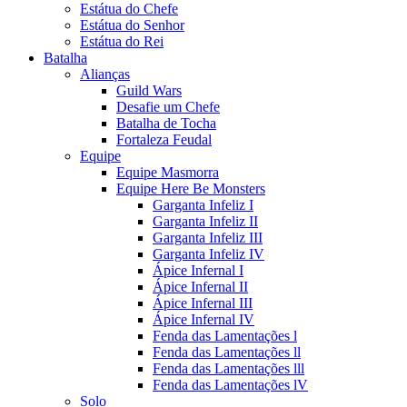
Estátua do Chefe
Estátua do Senhor
Estátua do Rei
Batalha
Alianças
Guild Wars
Desafie um Chefe
Batalha de Tocha
Fortaleza Feudal
Equipe
Equipe Masmorra
Equipe Here Be Monsters
Garganta Infeliz I
Garganta Infeliz II
Garganta Infeliz III
Garganta Infeliz IV
Ápice Infernal I
Ápice Infernal II
Ápice Infernal III
Ápice Infernal IV
Fenda das Lamentações l
Fenda das Lamentações ll
Fenda das Lamentações lll
Fenda das Lamentações lV
Solo