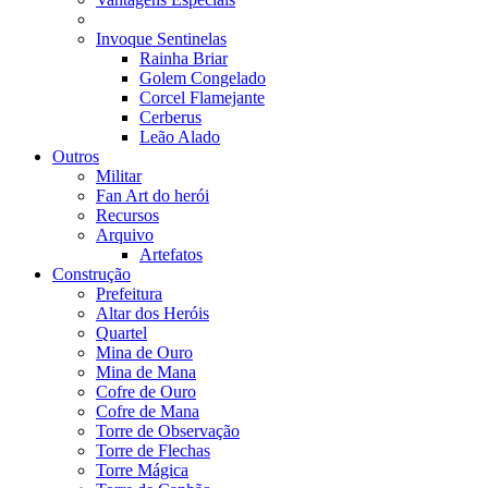
Invoque Sentinelas
Rainha Briar
Golem Congelado
Corcel Flamejante
Cerberus
Leão Alado
Outros
Militar
Fan Art do herói
Recursos
Arquivo
Artefatos
Construção
Prefeitura
Altar dos Heróis
Quartel
Mina de Ouro
Mina de Mana
Cofre de Ouro
Cofre de Mana
Torre de Observação
Torre de Flechas
Torre Mágica