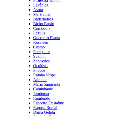
Professor Ribbit
Lavânica
Asura
Ma Hatma
Baderneiros
Bicho Papão
Comodora
Lazulix
Guerreiro Planta
Rosaleen
Cosmo
Estripador
Svalinn
Zephyrica
Ocultista
Phobos
Rainha Vespa
Atirador
Maria Sangrenta
Caminhante
Jumburso
Rambardo
Espectro Cristalino
Raposa Boreal
Dama Gélida