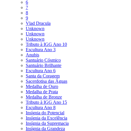
6
7
8
9
Vlad Dracula
Unknown
Unknown
Unknown
Tributo à IGG Ano 10
Escultura Ano 3
Anubis
Santuário Cósmico
Santuário Brilhante
Escultura Ano 6
Santa da Coragem
Sacerdotisa das Águas
Medalha de Ouro
Medalha de Prata
Medalha de Bronze
Tributo à IGG Ano 15
Escultura Ano 8
Insígnia do Potencial
Insígnia da Excelência
Insígnia da Supremacia
Insígnia da Grandeza