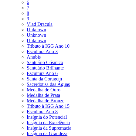
6
7
8
9
Vlad Dracula
Unknown
Unknown
Unknown
Tributo à IGG Ano 10
Escultura Ano 3
Anubis
Santuário Cósmico
Santuário Brilhante
Escultura Ano 6
Santa da Coragem
Sacerdotisa das Águas
Medalha de Ouro
Medalha de Prata
Medalha de Bronze
Tributo à IGG Ano 15
Escultura Ano 8
Insígnia do Potencial
Insígnia da Excelência
Insígnia da Supremacia
Insígnia da Grandeza