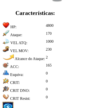
Características:
4800
HP:
170
Ataque:
1000
VEL ATQ:
230
VEL MOV:
2
Alcance do Ataque:
165
ACC:
0
Esquiva:
0
CRIT:
0
CRIT DNO:
0
CRIT Resist: