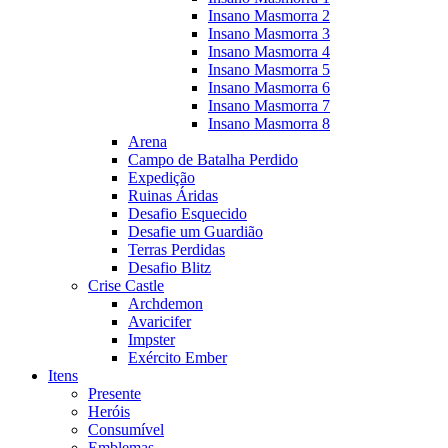
Insano Masmorra 2
Insano Masmorra 3
Insano Masmorra 4
Insano Masmorra 5
Insano Masmorra 6
Insano Masmorra 7
Insano Masmorra 8
Arena
Campo de Batalha Perdido
Expedição
Ruinas Áridas
Desafio Esquecido
Desafie um Guardião
Terras Perdidas
Desafio Blitz
Crise Castle
Archdemon
Avaricifer
Impster
Exército Ember
Itens
Presente
Heróis
Consumível
Emblemas