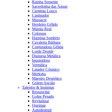
Rainha Serpente
Sacerdotisa das Águas
Cientista Louco
Castigador
Massacre
Herdeiro Gélido
Múmia Real
Colossus
Harpista Sombrio
Cavaleira Bárbara
Conjuradora Gélida
Lorde Droide
Duquesa Metálica
Inquisidora
Vermilica
Lutador Cósmico
Merksha
Maestro Despótico
Golem Ancião
Talentos & Insígnias
Ressuscitar
Golpe Pesado
Revitalizar
Queimar
Autodestruir