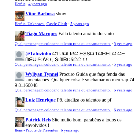
Heróis
·
4 years ago
Vitor Barbosa
show
Heróis: Unknown | Castle Clash
·
5 years ago
Tiago Marques
Falta talento auxilio do santo
Qual personagem colocar o talento runa ou encantamento.
·
5 years ago
@Tatuzinho
ᗩTᑌᗩᒪIᘔᗩ ᗴՏՏᗩ Tᗩᗷᗴᒪᗩ ᗩᗴ
ᗰᗴᑌ ᑭOᐯO , ՏIᗰᗷOᖇᗩᗩ !!!
Qual personagem colocar o talento runa ou encantamento.
·
5 years ago
Wyllyan Tynnel
Procuro Guida que faça fenda das
lamentacoes. Qualquer coisa é só chamar no meu zap 74
9 81166048
Qual personagem colocar o talento runa ou encantamento.
·
6 years ago
Luiz Henrique
Pô, atualiza os talentos ae pf
Qual personagem colocar o talento runa ou encantamento.
·
6 years ago
Patrick Reis
Site muito bom, parabéns a todos os
envolvidos !
Itens - Pacote de Presentes
·
6 years ago