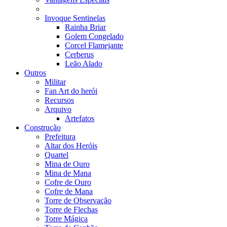
Invoque Sentinelas
Rainha Briar
Golem Congelado
Corcel Flamejante
Cerberus
Leão Alado
Outros
Militar
Fan Art do herói
Recursos
Arquivo
Artefatos
Construção
Prefeitura
Altar dos Heróis
Quartel
Mina de Ouro
Mina de Mana
Cofre de Ouro
Cofre de Mana
Torre de Observação
Torre de Flechas
Torre Mágica