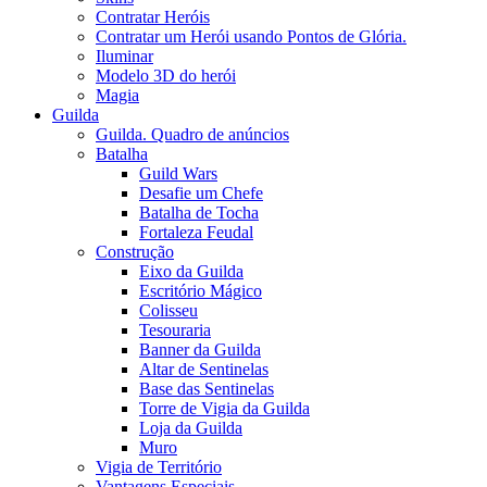
Contratar Heróis
Contratar um Herói usando Pontos de Glória.
Iluminar
Modelo 3D do herói
Magia
Guilda
Guilda. Quadro de anúncios
Batalha
Guild Wars
Desafie um Chefe
Batalha de Tocha
Fortaleza Feudal
Construção
Eixo da Guilda
Escritório Mágico
Colisseu
Tesouraria
Banner da Guilda
Altar de Sentinelas
Base das Sentinelas
Torre de Vigia da Guilda
Loja da Guilda
Muro
Vigia de Território
Vantagens Especiais