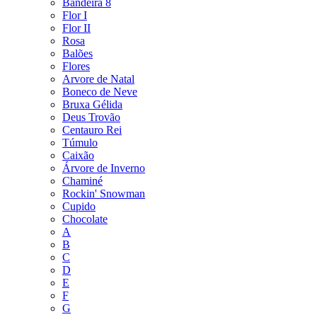
Bandeira 8
Flor I
Flor II
Rosa
Balões
Flores
Arvore de Natal
Boneco de Neve
Bruxa Gélida
Deus Trovão
Centauro Rei
Túmulo
Caixão
Árvore de Inverno
Chaminé
Rockin' Snowman
Cupido
Chocolate
A
B
C
D
E
F
G