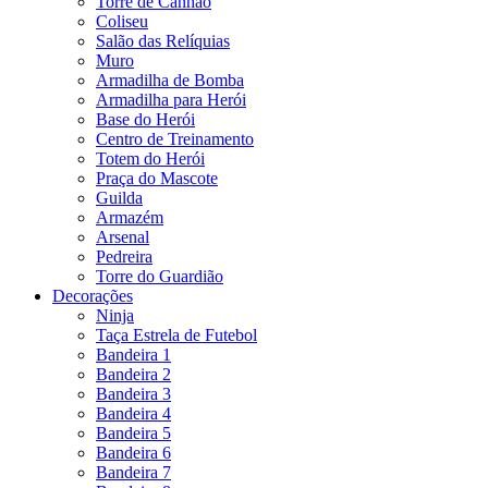
Torre de Canhão
Coliseu
Salão das Relíquias
Muro
Armadilha de Bomba
Armadilha para Herói
Base do Herói
Centro de Treinamento
Totem do Herói
Praça do Mascote
Guilda
Armazém
Arsenal
Pedreira
Torre do Guardião
Decorações
Ninja
Taça Estrela de Futebol
Bandeira 1
Bandeira 2
Bandeira 3
Bandeira 4
Bandeira 5
Bandeira 6
Bandeira 7