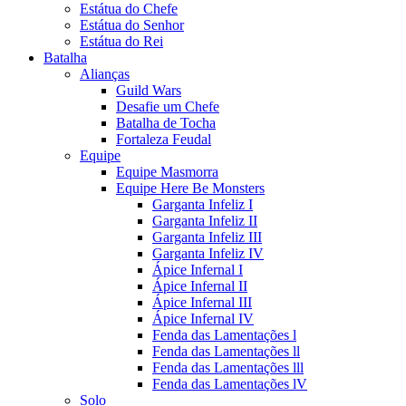
Estátua do Chefe
Estátua do Senhor
Estátua do Rei
Batalha
Alianças
Guild Wars
Desafie um Chefe
Batalha de Tocha
Fortaleza Feudal
Equipe
Equipe Masmorra
Equipe Here Be Monsters
Garganta Infeliz I
Garganta Infeliz II
Garganta Infeliz III
Garganta Infeliz IV
Ápice Infernal I
Ápice Infernal II
Ápice Infernal III
Ápice Infernal IV
Fenda das Lamentações l
Fenda das Lamentações ll
Fenda das Lamentações lll
Fenda das Lamentações lV
Solo