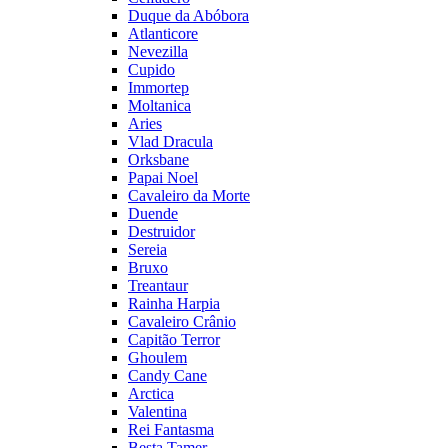
Duque da Abóbora
Atlanticore
Nevezilla
Cupido
Immortep
Moltanica
Aries
Vlad Dracula
Orksbane
Papai Noel
Cavaleiro da Morte
Duende
Destruidor
Sereia
Bruxo
Treantaur
Rainha Harpia
Cavaleiro Crânio
Capitão Terror
Ghoulem
Candy Cane
Arctica
Valentina
Rei Fantasma
Besta Tamer