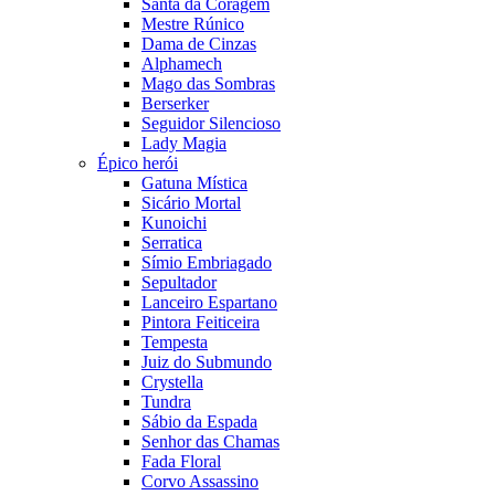
Santa da Coragem
Mestre Rúnico
Dama de Cinzas
Alphamech
Mago das Sombras
Berserker
Seguidor Silencioso
Lady Magia
Épico herói
Gatuna Mística
Sicário Mortal
Kunoichi
Serratica
Símio Embriagado
Sepultador
Lanceiro Espartano
Pintora Feiticeira
Tempesta
Juiz do Submundo
Crystella
Tundra
Sábio da Espada
Senhor das Chamas
Fada Floral
Corvo Assassino