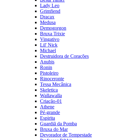
Lady Leo
Grimfiend
Dracax
Medusa
Demogorgon
Bruxa Trixie
Vingativo
Lil' Nick
Michael
Destruidora de Corações
Anubis
Ronin
Pistoleiro
Rinoceronte
Tessa Mecânica
Skeletica
Wallawalla
Criação-01
Athene
Pé-grande
Espirita
Guardiã da Pomba
Bruxa do Mar
Devorador de Tempestade