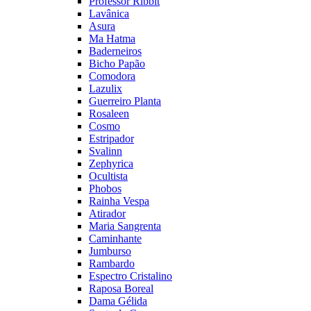
Professor Ribbit
Lavânica
Asura
Ma Hatma
Baderneiros
Bicho Papão
Comodora
Lazulix
Guerreiro Planta
Rosaleen
Cosmo
Estripador
Svalinn
Zephyrica
Ocultista
Phobos
Rainha Vespa
Atirador
Maria Sangrenta
Caminhante
Jumburso
Rambardo
Espectro Cristalino
Raposa Boreal
Dama Gélida