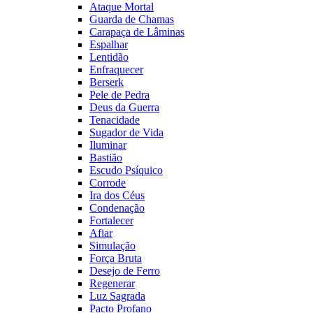
Ataque Mortal
Guarda de Chamas
Carapaça de Lâminas
Espalhar
Lentidão
Enfraquecer
Berserk
Pele de Pedra
Deus da Guerra
Tenacidade
Sugador de Vida
Iluminar
Bastião
Escudo Psíquico
Corrode
Ira dos Céus
Condenação
Fortalecer
Afiar
Simulação
Força Bruta
Desejo de Ferro
Regenerar
Luz Sagrada
Pacto Profano