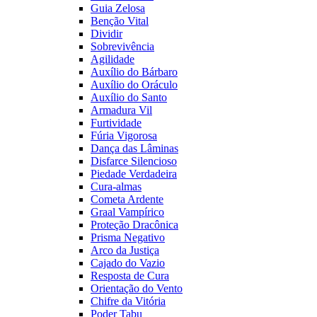
Guia Zelosa
Benção Vital
Dividir
Sobrevivência
Agilidade
Auxílio do Bárbaro
Auxílio do Oráculo
Auxílio do Santo
Armadura Vil
Furtividade
Fúria Vigorosa
Dança das Lâminas
Disfarce Silencioso
Piedade Verdadeira
Cura-almas
Cometa Ardente
Graal Vampírico
Proteção Dracônica
Prisma Negativo
Arco da Justiça
Cajado do Vazio
Resposta de Cura
Orientação do Vento
Chifre da Vitória
Poder Tabu