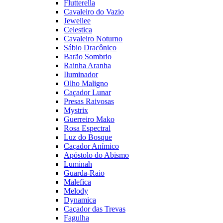
Flutterella
Cavaleiro do Vazio
Jewellee
Celestica
Cavaleiro Noturno
Sábio Dracônico
Barão Sombrio
Rainha Aranha
Iluminador
Olho Maligno
Caçador Lunar
Presas Raivosas
Mystrix
Guerreiro Mako
Rosa Espectral
Luz do Bosque
Caçador Anímico
Apóstolo do Abismo
Luminah
Guarda-Raio
Malefica
Melody
Dynamica
Caçador das Trevas
Fagulha