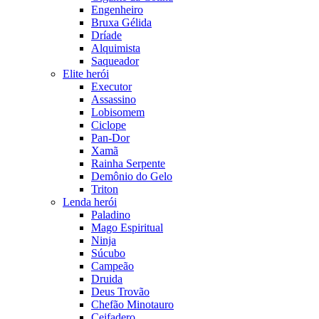
Engenheiro
Bruxa Gélida
Dríade
Alquimista
Saqueador
Elite herói
Executor
Assassino
Lobisomem
Ciclope
Pan-Dor
Xamã
Rainha Serpente
Demônio do Gelo
Triton
Lenda herói
Paladino
Mago Espiritual
Ninja
Súcubo
Campeão
Druida
Deus Trovão
Chefão Minotauro
Ceifadero