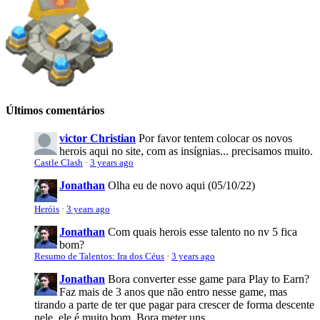
Últimos comentários
victor Christian
Por favor tentem colocar os novos
herois aqui no site, com as insígnias... precisamos muito.
Castle Clash
·
3 years ago
Jonathan
Olha eu de novo aqui (05/10/22)
Heróis
·
3 years ago
Jonathan
Com quais herois esse talento no nv 5 fica
bom?
Resumo de Talentos: Ira dos Céus
·
3 years ago
Jonathan
Bora converter esse game para Play to Earn?
Faz mais de 3 anos que não entro nesse game, mas
tirando a parte de ter que pagar para crescer de forma descente
nele, ele é muito bom. Bora meter uns...