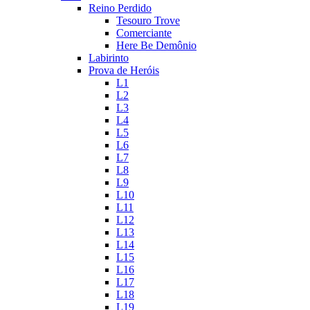
Reino Perdido
Tesouro Trove
Comerciante
Here Be Demônio
Labirinto
Prova de Heróis
L1
L2
L3
L4
L5
L6
L7
L8
L9
L10
L11
L12
L13
L14
L15
L16
L17
L18
L19