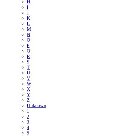
H
I
J
K
L
M
N
O
P
Q
R
S
T
U
V
W
X
Y
Z
Unknown
1
2
3
4
5