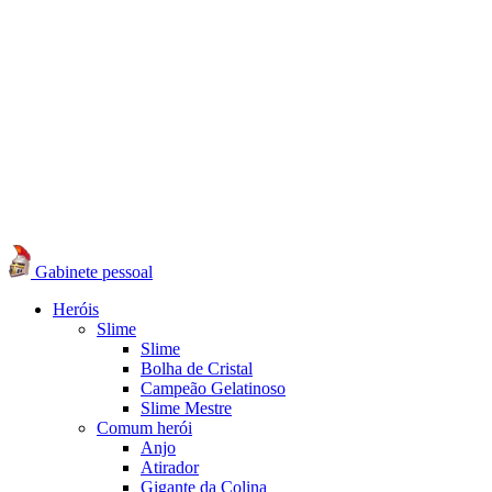
Gabinete pessoal
Heróis
Slime
Slime
Bolha de Cristal
Campeão Gelatinoso
Slime Mestre
Comum herói
Anjo
Atirador
Gigante da Colina