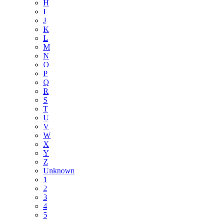
H
I
J
K
L
M
N
O
P
Q
R
S
T
U
V
W
X
Y
Z
Unknown
1
2
3
4
5