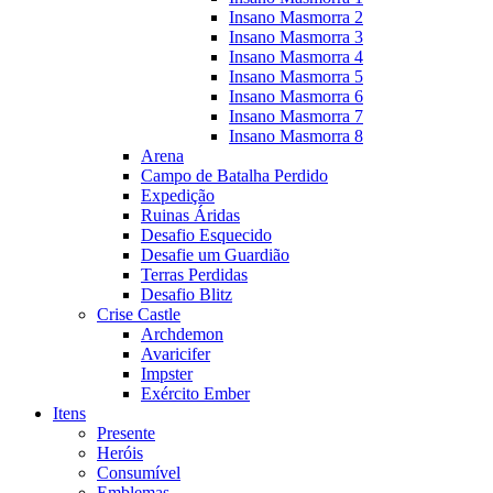
Insano Masmorra 2
Insano Masmorra 3
Insano Masmorra 4
Insano Masmorra 5
Insano Masmorra 6
Insano Masmorra 7
Insano Masmorra 8
Arena
Campo de Batalha Perdido
Expedição
Ruinas Áridas
Desafio Esquecido
Desafie um Guardião
Terras Perdidas
Desafio Blitz
Crise Castle
Archdemon
Avaricifer
Impster
Exército Ember
Itens
Presente
Heróis
Consumível
Emblemas