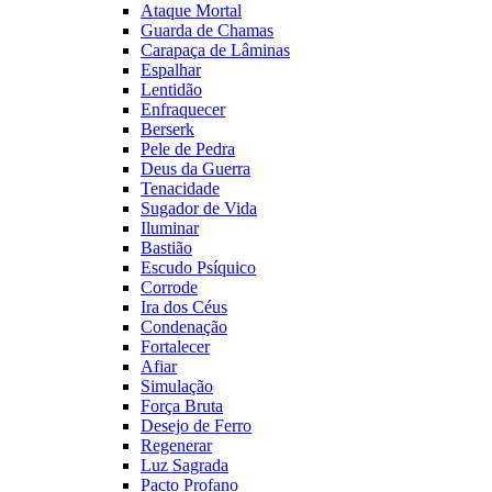
Ataque Mortal
Guarda de Chamas
Carapaça de Lâminas
Espalhar
Lentidão
Enfraquecer
Berserk
Pele de Pedra
Deus da Guerra
Tenacidade
Sugador de Vida
Iluminar
Bastião
Escudo Psíquico
Corrode
Ira dos Céus
Condenação
Fortalecer
Afiar
Simulação
Força Bruta
Desejo de Ferro
Regenerar
Luz Sagrada
Pacto Profano