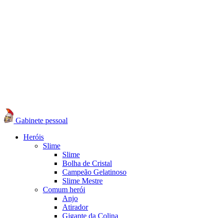
Gabinete pessoal
Heróis
Slime
Slime
Bolha de Cristal
Campeão Gelatinoso
Slime Mestre
Comum herói
Anjo
Atirador
Gigante da Colina