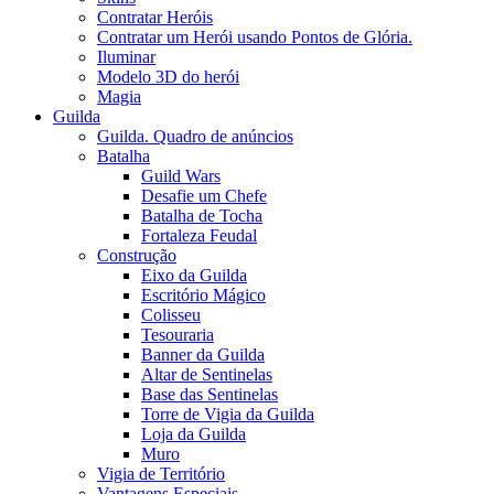
Contratar Heróis
Contratar um Herói usando Pontos de Glória.
Iluminar
Modelo 3D do herói
Magia
Guilda
Guilda. Quadro de anúncios
Batalha
Guild Wars
Desafie um Chefe
Batalha de Tocha
Fortaleza Feudal
Construção
Eixo da Guilda
Escritório Mágico
Colisseu
Tesouraria
Banner da Guilda
Altar de Sentinelas
Base das Sentinelas
Torre de Vigia da Guilda
Loja da Guilda
Muro
Vigia de Território
Vantagens Especiais