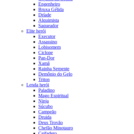
Engenheiro
Bruxa Gélida
Dríade
Alquimista
Saqueador
Elite herói
Executor
Assassino
Lobisomem
Ciclope
Pan-Dor
Xamã
Rainha Serpente
Demônio do Gelo
Triton
Lenda herói
Paladino
Mago Espiritual
Ninja
Súcubo
Campeão
Druida
Deus Trovão
Chefão Minotauro
Ceifadero