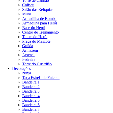
Torre de Canhão
Coliseu
Salão das Relíquias
Muro
Armadilha de Bomba
Armadilha para Herói
Base do Herói
Centro de Treinamento
Totem do Herói
Praça do Mascote
Guilda
Armazém
Arsenal
Pedreira
Torre do Guardião
Decorações
Ninja
Taça Estrela de Futebol
Bandeira 1
Bandeira 2
Bandeira 3
Bandeira 4
Bandeira 5
Bandeira 6
Bandeira 7