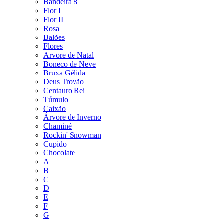
Bandeira 8
Flor I
Flor II
Rosa
Balões
Flores
Arvore de Natal
Boneco de Neve
Bruxa Gélida
Deus Trovão
Centauro Rei
Túmulo
Caixão
Árvore de Inverno
Chaminé
Rockin' Snowman
Cupido
Chocolate
A
B
C
D
E
F
G