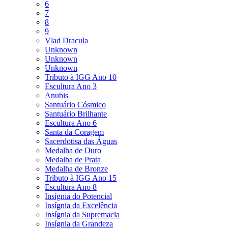
6
7
8
9
Vlad Dracula
Unknown
Unknown
Unknown
Tributo à IGG Ano 10
Escultura Ano 3
Anubis
Santuário Cósmico
Santuário Brilhante
Escultura Ano 6
Santa da Coragem
Sacerdotisa das Águas
Medalha de Ouro
Medalha de Prata
Medalha de Bronze
Tributo à IGG Ano 15
Escultura Ano 8
Insígnia do Potencial
Insígnia da Excelência
Insígnia da Supremacia
Insígnia da Grandeza