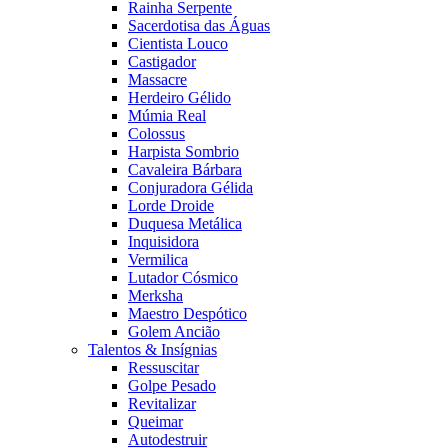
Rainha Serpente
Sacerdotisa das Águas
Cientista Louco
Castigador
Massacre
Herdeiro Gélido
Múmia Real
Colossus
Harpista Sombrio
Cavaleira Bárbara
Conjuradora Gélida
Lorde Droide
Duquesa Metálica
Inquisidora
Vermilica
Lutador Cósmico
Merksha
Maestro Despótico
Golem Ancião
Talentos & Insígnias
Ressuscitar
Golpe Pesado
Revitalizar
Queimar
Autodestruir