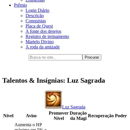
Prêmio
Login Diário
Descrição
Conquistas
Placa de Quest
A fonte dos desejos
Registro de treinamento
Martelo Divino
A roda da amizade
Talentos & Insígnias: Luz Sagrada
Luz Sagrada
Promover
Duração
Nível
Aviso
Recuperação
Poder
Nível
da Magi
Aumenta o HP
máximo em 5% e