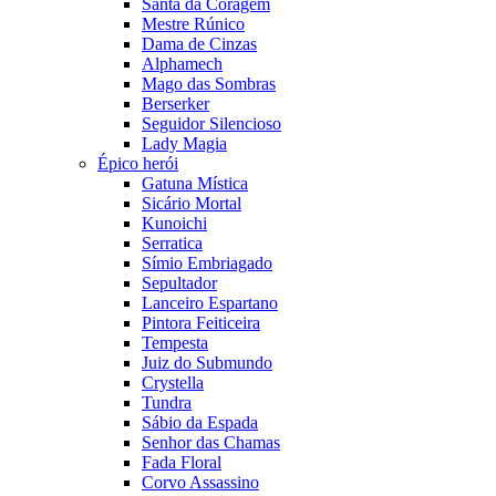
Santa da Coragem
Mestre Rúnico
Dama de Cinzas
Alphamech
Mago das Sombras
Berserker
Seguidor Silencioso
Lady Magia
Épico herói
Gatuna Mística
Sicário Mortal
Kunoichi
Serratica
Símio Embriagado
Sepultador
Lanceiro Espartano
Pintora Feiticeira
Tempesta
Juiz do Submundo
Crystella
Tundra
Sábio da Espada
Senhor das Chamas
Fada Floral
Corvo Assassino