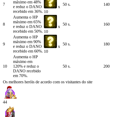
máximo em 48%
7
50 s.
140
e reduz o DANO
x
recebido em 36%.
10
Aumenta o HP
máximo em 65%
8
50 s.
160
e reduz o DANO
x
recebido em 50%.
10
Aumenta o HP
máximo em 90%
9
50 s.
180
e reduz o DANO
x
recebido em 60%.
10
Aumenta o HP
máximo em
10
120% e reduz o
50 s.
200
DANO recebido
em 70%.
Os melhores heróis de acordo com os visitantes do site
44