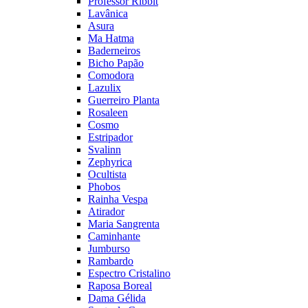
Professor Ribbit
Lavânica
Asura
Ma Hatma
Baderneiros
Bicho Papão
Comodora
Lazulix
Guerreiro Planta
Rosaleen
Cosmo
Estripador
Svalinn
Zephyrica
Ocultista
Phobos
Rainha Vespa
Atirador
Maria Sangrenta
Caminhante
Jumburso
Rambardo
Espectro Cristalino
Raposa Boreal
Dama Gélida