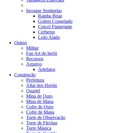
Invoque Sentinelas
Rainha Briar
Golem Congelado
Corcel Flamejante
Cerberus
Leão Alado
Outros
Militar
Fan Art do herói
Recursos
Arquivo
Artefatos
Construção
Prefeitura
Altar dos Heróis
Quartel
Mina de Ouro
Mina de Mana
Cofre de Ouro
Cofre de Mana
Torre de Observação
Torre de Flechas
Torre Mágica