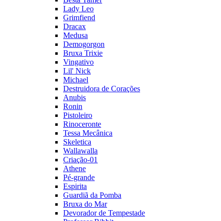
Lady Leo
Grimfiend
Dracax
Medusa
Demogorgon
Bruxa Trixie
Vingativo
Lil' Nick
Michael
Destruidora de Corações
Anubis
Ronin
Pistoleiro
Rinoceronte
Tessa Mecânica
Skeletica
Wallawalla
Criação-01
Athene
Pé-grande
Espirita
Guardiã da Pomba
Bruxa do Mar
Devorador de Tempestade