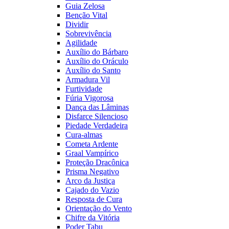
Guia Zelosa
Benção Vital
Dividir
Sobrevivência
Agilidade
Auxílio do Bárbaro
Auxílio do Oráculo
Auxílio do Santo
Armadura Vil
Furtividade
Fúria Vigorosa
Dança das Lâminas
Disfarce Silencioso
Piedade Verdadeira
Cura-almas
Cometa Ardente
Graal Vampírico
Proteção Dracônica
Prisma Negativo
Arco da Justiça
Cajado do Vazio
Resposta de Cura
Orientação do Vento
Chifre da Vitória
Poder Tabu