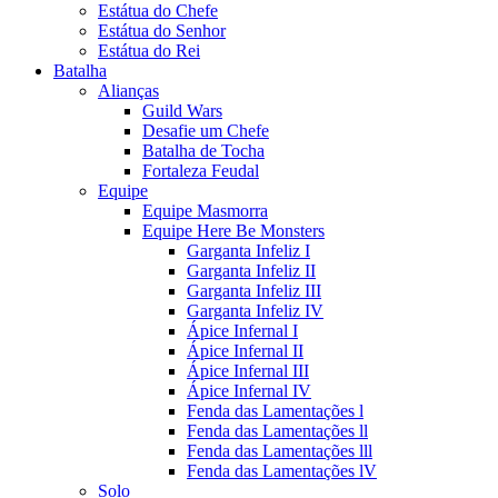
Estátua do Chefe
Estátua do Senhor
Estátua do Rei
Batalha
Alianças
Guild Wars
Desafie um Chefe
Batalha de Tocha
Fortaleza Feudal
Equipe
Equipe Masmorra
Equipe Here Be Monsters
Garganta Infeliz I
Garganta Infeliz II
Garganta Infeliz III
Garganta Infeliz IV
Ápice Infernal I
Ápice Infernal II
Ápice Infernal III
Ápice Infernal IV
Fenda das Lamentações l
Fenda das Lamentações ll
Fenda das Lamentações lll
Fenda das Lamentações lV
Solo