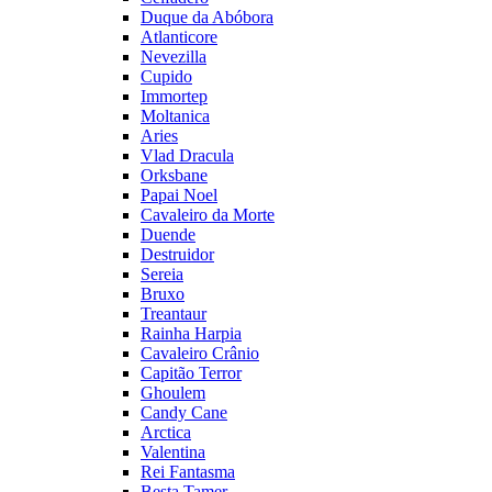
Duque da Abóbora
Atlanticore
Nevezilla
Cupido
Immortep
Moltanica
Aries
Vlad Dracula
Orksbane
Papai Noel
Cavaleiro da Morte
Duende
Destruidor
Sereia
Bruxo
Treantaur
Rainha Harpia
Cavaleiro Crânio
Capitão Terror
Ghoulem
Candy Cane
Arctica
Valentina
Rei Fantasma
Besta Tamer