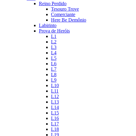
Reino Perdido
Tesouro Trove
Comerciante
Here Be Demônio
Labirinto
Prova de Heróis
L1
L2
L3
L4
L5
L6
L7
L8
L9
L10
L11
L12
L13
L14
L15
L16
L17
L18
L19