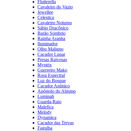
Flutterella
Cavaleiro do Vazio
Jewellee
Celestica
Cavaleiro Noturno
Sábio Dracônico
Barão Sombrio
Rainha Aranha
Iluminador
Olho Maligno
Caçador Lunar
Presas Raivosas
Mystrix
Guerreiro Mako
Rosa Espectral
Luz do Bosque
Caçador Anímico
Apóstolo do Abismo
Luminah
Guarda-Raio
Malefica
Melody
Dynamica
Caçador das Trevas
Fagulha