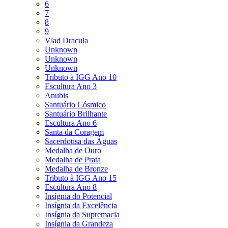
6
7
8
9
Vlad Dracula
Unknown
Unknown
Unknown
Tributo à IGG Ano 10
Escultura Ano 3
Anubis
Santuário Cósmico
Santuário Brilhante
Escultura Ano 6
Santa da Coragem
Sacerdotisa das Águas
Medalha de Ouro
Medalha de Prata
Medalha de Bronze
Tributo à IGG Ano 15
Escultura Ano 8
Insígnia do Potencial
Insígnia da Excelência
Insígnia da Supremacia
Insígnia da Grandeza