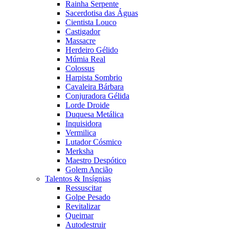
Rainha Serpente
Sacerdotisa das Águas
Cientista Louco
Castigador
Massacre
Herdeiro Gélido
Múmia Real
Colossus
Harpista Sombrio
Cavaleira Bárbara
Conjuradora Gélida
Lorde Droide
Duquesa Metálica
Inquisidora
Vermilica
Lutador Cósmico
Merksha
Maestro Despótico
Golem Ancião
Talentos & Insígnias
Ressuscitar
Golpe Pesado
Revitalizar
Queimar
Autodestruir