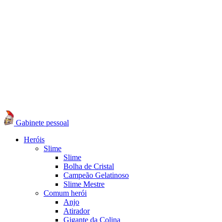
Gabinete pessoal
Heróis
Slime
Slime
Bolha de Cristal
Campeão Gelatinoso
Slime Mestre
Comum herói
Anjo
Atirador
Gigante da Colina