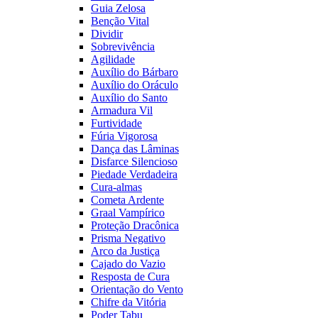
Guia Zelosa
Benção Vital
Dividir
Sobrevivência
Agilidade
Auxílio do Bárbaro
Auxílio do Oráculo
Auxílio do Santo
Armadura Vil
Furtividade
Fúria Vigorosa
Dança das Lâminas
Disfarce Silencioso
Piedade Verdadeira
Cura-almas
Cometa Ardente
Graal Vampírico
Proteção Dracônica
Prisma Negativo
Arco da Justiça
Cajado do Vazio
Resposta de Cura
Orientação do Vento
Chifre da Vitória
Poder Tabu