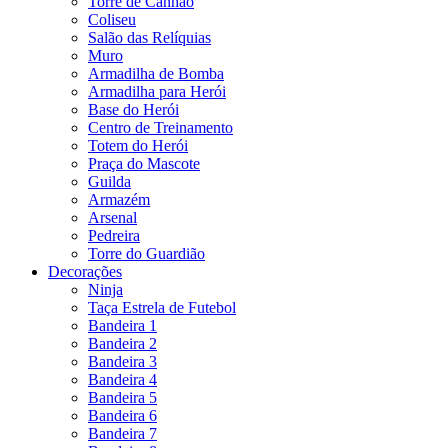
Torre de Canhão
Coliseu
Salão das Relíquias
Muro
Armadilha de Bomba
Armadilha para Herói
Base do Herói
Centro de Treinamento
Totem do Herói
Praça do Mascote
Guilda
Armazém
Arsenal
Pedreira
Torre do Guardião
Decorações
Ninja
Taça Estrela de Futebol
Bandeira 1
Bandeira 2
Bandeira 3
Bandeira 4
Bandeira 5
Bandeira 6
Bandeira 7