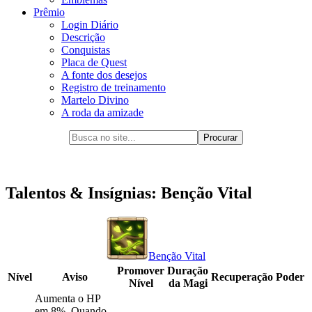
Prêmio
Login Diário
Descrição
Conquistas
Placa de Quest
A fonte dos desejos
Registro de treinamento
Martelo Divino
A roda da amizade
Talentos & Insígnias: Benção Vital
Benção Vital
Promover
Duração
Nível
Aviso
Recuperação
Poder
Nível
da Magi
Aumenta o HP
em 8%. Quando