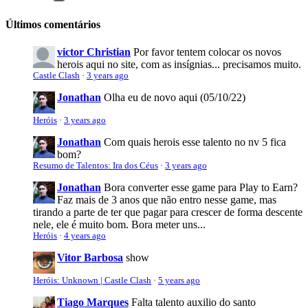
Últimos comentários
victor Christian
Por favor tentem colocar os novos
herois aqui no site, com as insígnias... precisamos muito.
Castle Clash
·
3 years ago
Jonathan
Olha eu de novo aqui (05/10/22)
Heróis
·
3 years ago
Jonathan
Com quais herois esse talento no nv 5 fica
bom?
Resumo de Talentos: Ira dos Céus
·
3 years ago
Jonathan
Bora converter esse game para Play to Earn?
Faz mais de 3 anos que não entro nesse game, mas
tirando a parte de ter que pagar para crescer de forma descente
nele, ele é muito bom. Bora meter uns...
Heróis
·
4 years ago
Vitor Barbosa
show
Heróis: Unknown | Castle Clash
·
5 years ago
Tiago Marques
Falta talento auxilio do santo