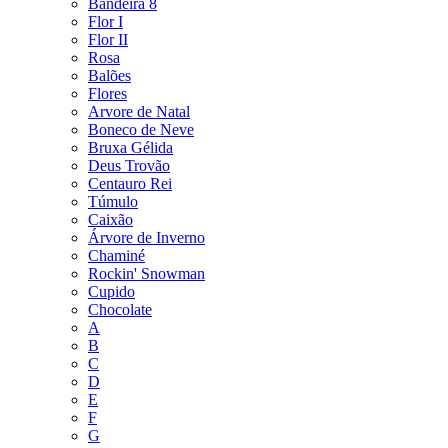
Bandeira 8
Flor I
Flor II
Rosa
Balões
Flores
Arvore de Natal
Boneco de Neve
Bruxa Gélida
Deus Trovão
Centauro Rei
Túmulo
Caixão
Árvore de Inverno
Chaminé
Rockin' Snowman
Cupido
Chocolate
A
B
C
D
E
F
G