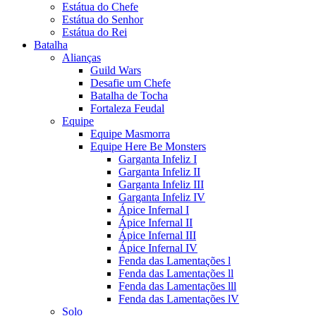
Estátua do Chefe
Estátua do Senhor
Estátua do Rei
Batalha
Alianças
Guild Wars
Desafie um Chefe
Batalha de Tocha
Fortaleza Feudal
Equipe
Equipe Masmorra
Equipe Here Be Monsters
Garganta Infeliz I
Garganta Infeliz II
Garganta Infeliz III
Garganta Infeliz IV
Ápice Infernal I
Ápice Infernal II
Ápice Infernal III
Ápice Infernal IV
Fenda das Lamentações l
Fenda das Lamentações ll
Fenda das Lamentações lll
Fenda das Lamentações lV
Solo