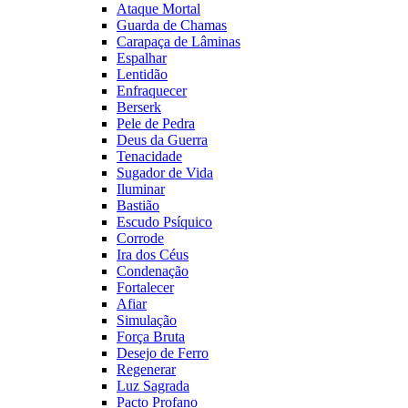
Ataque Mortal
Guarda de Chamas
Carapaça de Lâminas
Espalhar
Lentidão
Enfraquecer
Berserk
Pele de Pedra
Deus da Guerra
Tenacidade
Sugador de Vida
Iluminar
Bastião
Escudo Psíquico
Corrode
Ira dos Céus
Condenação
Fortalecer
Afiar
Simulação
Força Bruta
Desejo de Ferro
Regenerar
Luz Sagrada
Pacto Profano