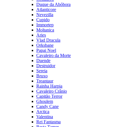
Duque da Abóbora
Atlanticore
Nevezilla
Cupido
Immortep
Moltanica
Aries
Vlad Dracula
Orksbane
Papai Noel
Cavaleiro da Morte
Duende
Destruidor
Sereia
Bruxo
Treantaur
Rainha Harpia
Cavaleiro Crânio
Capitão Terror
Ghoulem
Candy Cane
Arctica
Valentina
Rei Fantasma
Besta Tamer