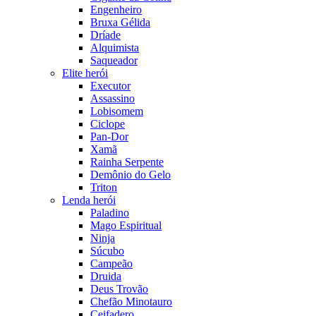
Engenheiro
Bruxa Gélida
Dríade
Alquimista
Saqueador
Elite herói
Executor
Assassino
Lobisomem
Ciclope
Pan-Dor
Xamã
Rainha Serpente
Demônio do Gelo
Triton
Lenda herói
Paladino
Mago Espiritual
Ninja
Súcubo
Campeão
Druida
Deus Trovão
Chefão Minotauro
Ceifadero