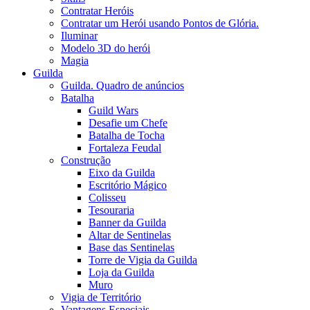
Contratar Heróis
Contratar um Herói usando Pontos de Glória.
Iluminar
Modelo 3D do herói
Magia
Guilda
Guilda. Quadro de anúncios
Batalha
Guild Wars
Desafie um Chefe
Batalha de Tocha
Fortaleza Feudal
Construção
Eixo da Guilda
Escritório Mágico
Colisseu
Tesouraria
Banner da Guilda
Altar de Sentinelas
Base das Sentinelas
Torre de Vigia da Guilda
Loja da Guilda
Muro
Vigia de Território
Vantagens Especiais