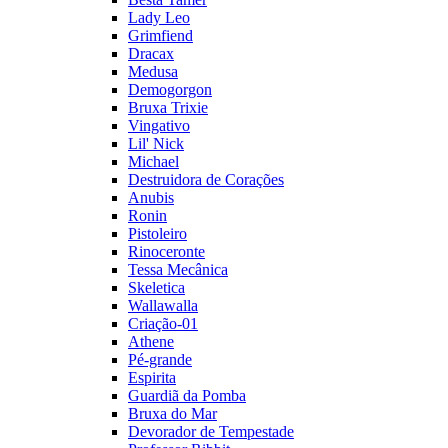
Lady Leo
Grimfiend
Dracax
Medusa
Demogorgon
Bruxa Trixie
Vingativo
Lil' Nick
Michael
Destruidora de Corações
Anubis
Ronin
Pistoleiro
Rinoceronte
Tessa Mecânica
Skeletica
Wallawalla
Criação-01
Athene
Pé-grande
Espirita
Guardiã da Pomba
Bruxa do Mar
Devorador de Tempestade