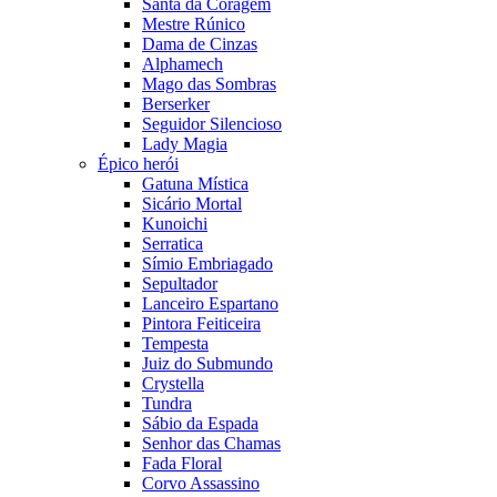
Santa da Coragem
Mestre Rúnico
Dama de Cinzas
Alphamech
Mago das Sombras
Berserker
Seguidor Silencioso
Lady Magia
Épico herói
Gatuna Mística
Sicário Mortal
Kunoichi
Serratica
Símio Embriagado
Sepultador
Lanceiro Espartano
Pintora Feiticeira
Tempesta
Juiz do Submundo
Crystella
Tundra
Sábio da Espada
Senhor das Chamas
Fada Floral
Corvo Assassino