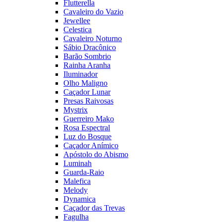
Flutterella
Cavaleiro do Vazio
Jewellee
Celestica
Cavaleiro Noturno
Sábio Dracônico
Barão Sombrio
Rainha Aranha
Iluminador
Olho Maligno
Caçador Lunar
Presas Raivosas
Mystrix
Guerreiro Mako
Rosa Espectral
Luz do Bosque
Caçador Anímico
Apóstolo do Abismo
Luminah
Guarda-Raio
Malefica
Melody
Dynamica
Caçador das Trevas
Fagulha