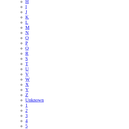
H
I
J
K
L
M
N
O
P
Q
R
S
T
U
V
W
X
Y
Z
Unknown
1
2
3
4
5