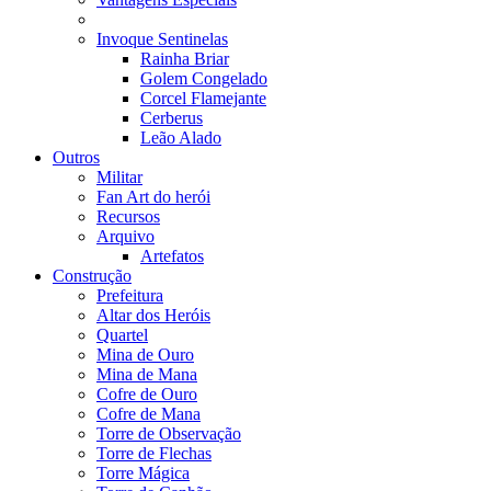
Invoque Sentinelas
Rainha Briar
Golem Congelado
Corcel Flamejante
Cerberus
Leão Alado
Outros
Militar
Fan Art do herói
Recursos
Arquivo
Artefatos
Construção
Prefeitura
Altar dos Heróis
Quartel
Mina de Ouro
Mina de Mana
Cofre de Ouro
Cofre de Mana
Torre de Observação
Torre de Flechas
Torre Mágica