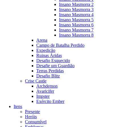
Insano Masmorra 2
Insano Masmorra 3
Insano Masmorra 4
Insano Masmorra 5
Insano Masmorra 6
Insano Masmorra 7
Insano Masmorra 8
Arena
Campo de Batalha Perdido
Expedição
Ruinas Áridas
Desafio Esquecido
Desafie um Guardião
Terras Perdidas
Desafio Blitz
Crise Castle
Archdemon
Avaricifer
Impster
Exército Ember
Itens
Presente
Heróis
Consumível
Emblemas