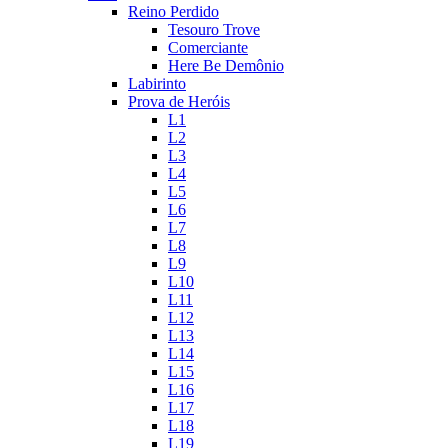
Reino Perdido
Tesouro Trove
Comerciante
Here Be Demônio
Labirinto
Prova de Heróis
L1
L2
L3
L4
L5
L6
L7
L8
L9
L10
L11
L12
L13
L14
L15
L16
L17
L18
L19