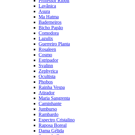
Professor Ribbit
Lavânica
Asura
Ma Hatma
Baderneiros
Bicho Papão
Comodora
Lazulix
Guerreiro Planta
Rosaleen
Cosmo
Estripador
Svalinn
Zephyrica
Ocultista
Phobos
Rainha Vespa
Atirador
Maria Sangrenta
Caminhante
Jumburso
Rambardo
Espectro Cristalino
Raposa Boreal
Dama Gélida