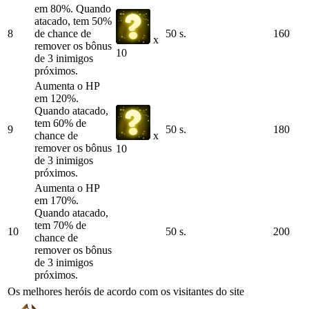
em 80%. Quando
atacado, tem 50%
8
de chance de
50 s.
160
x
remover os bônus
10
de 3 inimigos
próximos.
Aumenta o HP
em 120%.
Quando atacado,
tem 60% de
9
50 s.
180
chance de
x
remover os bônus
10
de 3 inimigos
próximos.
Aumenta o HP
em 170%.
Quando atacado,
tem 70% de
10
50 s.
200
chance de
remover os bônus
de 3 inimigos
próximos.
Os melhores heróis de acordo com os visitantes do site