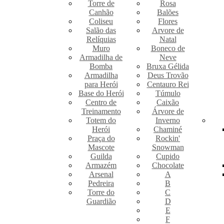
Torre de
Rosa
Canhão
Balões
Coliseu
Flores
Salão das
Arvore de
Relíquias
Natal
Muro
Boneco de
Armadilha de
Neve
Bomba
Bruxa Gélida
Armadilha
Deus Trovão
para Herói
Centauro Rei
Base do Herói
Túmulo
Centro de
Caixão
Treinamento
Árvore de
Totem do
Inverno
Herói
Chaminé
Praça do
Rockin'
Mascote
Snowman
Guilda
Cupido
Armazém
Chocolate
Arsenal
A
Pedreira
B
Torre do
C
Guardião
D
E
F