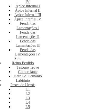
IV
Ápice Infernal I
Ápice Infernal II
Ápice Infernal III
Ápice Infernal IV
Fenda das
Lamentações l
Fenda das
Lamentações ll
Fenda das
Lamentações lll
Fenda das
Lamentações lV
Solo
Reino Perdido
Tesouro Trove
Comerciante
Here Be Demônio
Labirinto
Prova de Heróis
L1
L2
L3
L4
L5