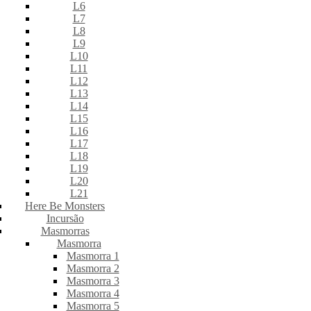
L6
L7
L8
L9
L10
L11
L12
L13
L14
L15
L16
L17
L18
L19
L20
L21
Here Be Monsters
Incursão
Masmorras
Masmorra
Masmorra 1
Masmorra 2
Masmorra 3
Masmorra 4
Masmorra 5