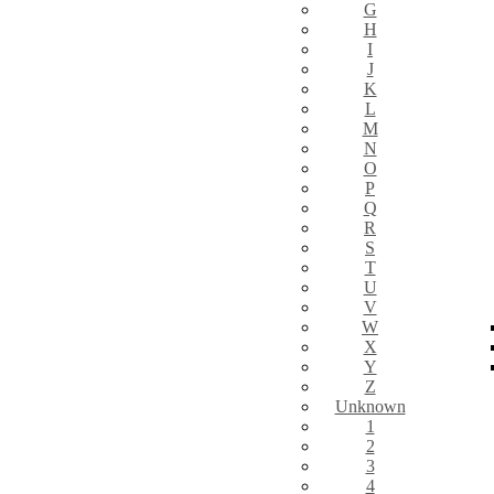
G
H
I
J
K
L
M
N
O
P
Q
R
S
T
U
V
W
X
Y
Z
Unknown
1
2
3
4