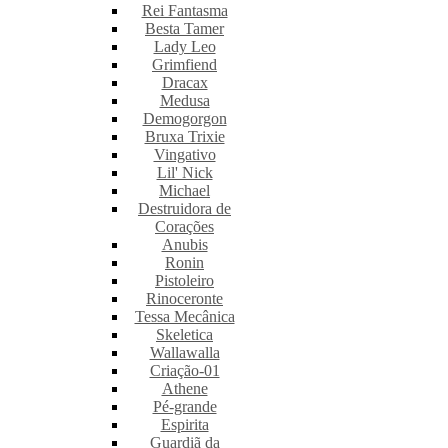
Rei Fantasma
Besta Tamer
Lady Leo
Grimfiend
Dracax
Medusa
Demogorgon
Bruxa Trixie
Vingativo
Lil' Nick
Michael
Destruidora de
Corações
Anubis
Ronin
Pistoleiro
Rinoceronte
Tessa Mecânica
Skeletica
Wallawalla
Criação-01
Athene
Pé-grande
Espirita
Guardiã da