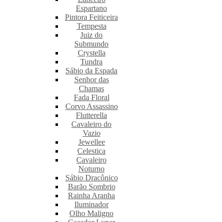
Espartano
Pintora Feiticeira
Tempesta
Juiz do
Submundo
Crystella
Tundra
Sábio da Espada
Senhor das
Chamas
Fada Floral
Corvo Assassino
Flutterella
Cavaleiro do
Vazio
Jewellee
Celestica
Cavaleiro
Noturno
Sábio Dracônico
Barão Sombrio
Rainha Aranha
Iluminador
Olho Maligno