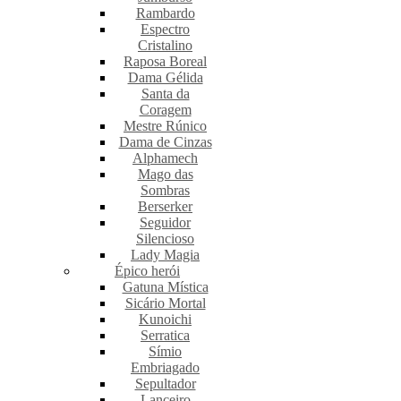
Rambardo
Espectro
Cristalino
Raposa Boreal
Dama Gélida
Santa da
Coragem
Mestre Rúnico
Dama de Cinzas
Alphamech
Mago das
Sombras
Berserker
Seguidor
Silencioso
Lady Magia
Épico herói
Gatuna Mística
Sicário Mortal
Kunoichi
Serratica
Símio
Embriagado
Sepultador
Lanceiro