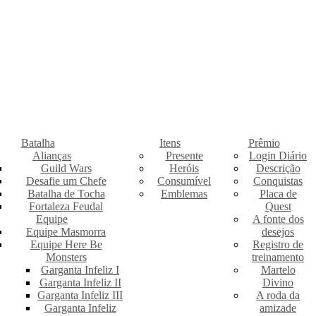
Batalha
Itens
Prêmio
Alianças
Presente
Login Diário
Guild Wars
Heróis
Descrição
Desafie um Chefe
Consumível
Conquistas
Batalha de Tocha
Emblemas
Placa de
Fortaleza Feudal
Quest
Equipe
A fonte dos
Equipe Masmorra
desejos
Equipe Here Be
Registro de
Monsters
treinamento
Garganta Infeliz I
Martelo
Garganta Infeliz II
Divino
Garganta Infeliz III
A roda da
Garganta Infeliz
amizade