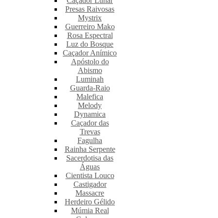
Caçador Lunar
Presas Raivosas
Mystrix
Guerreiro Mako
Rosa Espectral
Luz do Bosque
Caçador Anímico
Apóstolo do
Abismo
Luminah
Guarda-Raio
Malefica
Melody
Dynamica
Caçador das
Trevas
Fagulha
Rainha Serpente
Sacerdotisa das
Águas
Cientista Louco
Castigador
Massacre
Herdeiro Gélido
Múmia Real