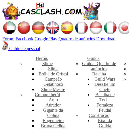
Fórum
Facebook
Google Play
Quadro de anúncios
Download
Gabinete pessoal
Heróis
Guilda
Slime
Guilda. Quadro de
Slime
anúncios
Bolha de Cristal
Batalha
Campeão
Guild Wars
Gelatinoso
Desafie um
Slime Mestre
Chefe
Comum herói
Batalha de
Anjo
Tocha
Atirador
Fortaleza
Gigante da
Feudal
Colina
Construção
Engenheiro
Eixo da
Bruxa Gélida
Guilda