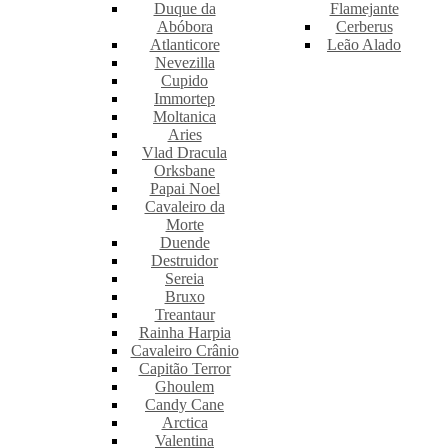
Duque da
Flamejante
Abóbora
Cerberus
Atlanticore
Leão Alado
Nevezilla
Cupido
Immortep
Moltanica
Aries
Vlad Dracula
Orksbane
Papai Noel
Cavaleiro da
Morte
Duende
Destruidor
Sereia
Bruxo
Treantaur
Rainha Harpia
Cavaleiro Crânio
Capitão Terror
Ghoulem
Candy Cane
Arctica
Valentina