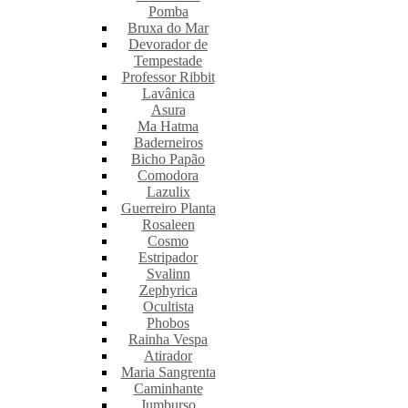
Pomba
Bruxa do Mar
Devorador de
Tempestade
Professor Ribbit
Lavânica
Asura
Ma Hatma
Baderneiros
Bicho Papão
Comodora
Lazulix
Guerreiro Planta
Rosaleen
Cosmo
Estripador
Svalinn
Zephyrica
Ocultista
Phobos
Rainha Vespa
Atirador
Maria Sangrenta
Caminhante
Jumburso