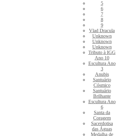
5
6
7
8
9
Vlad Dracula
Unknown
Unknown
Unknown
Tributo à IGG
Ano 10
Escultura Ano
3
Anubis
Santuário
Cósmico
Santuário
Brilhante
Escultura Ano
6
Santa da
Coragem
Sacerdotisa
das Águas
Medalha de