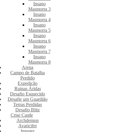
Insano
Masmorra 3
Insano
Masmorra 4
Insano
Masmorra 5
Insano
Masmorra 6
Insano
Masmorra 7
Insano
Masmorra 8
Arena
Campo de Batalha
Perdido
Expedição
Ruinas Áridas
Desafio Esquecido
Desafie um Guardião
Terras Perdidas
Desafio Blitz
Crise Castle
Archdemon
Avaricifer
Impster