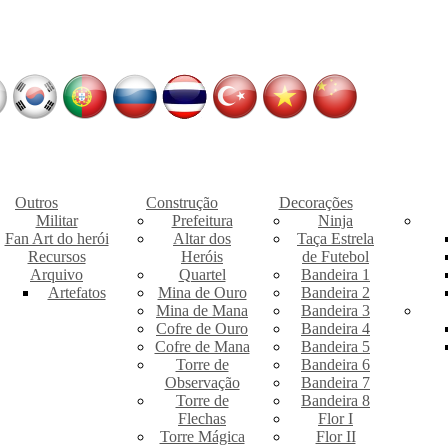
Outros
Construção
Decorações
Militar
Prefeitura
Ninja
Fan Art do herói
Altar dos
Taça Estrela
Recursos
Heróis
de Futebol
Arquivo
Quartel
Bandeira 1
Artefatos
Mina de Ouro
Bandeira 2
Mina de Mana
Bandeira 3
Cofre de Ouro
Bandeira 4
Cofre de Mana
Bandeira 5
Torre de
Bandeira 6
Observação
Bandeira 7
Torre de
Bandeira 8
Flechas
Flor I
Torre Mágica
Flor II