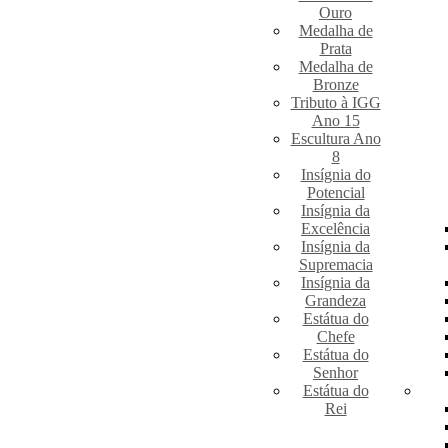
Ouro
Medalha de
Prata
Medalha de
Bronze
Tributo à IGG
Ano 15
Escultura Ano
8
Insígnia do
Potencial
Insígnia da
Excelência
Insígnia da
Supremacia
Insígnia da
Grandeza
Estátua do
Chefe
Estátua do
Senhor
Estátua do
Rei