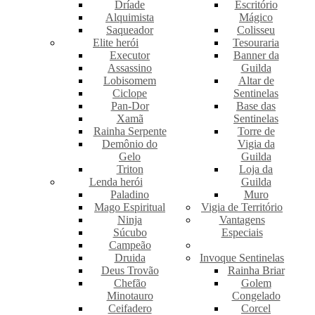
Dríade
Escritório
Alquimista
Mágico
Saqueador
Colisseu
Elite herói
Tesouraria
Executor
Banner da
Assassino
Guilda
Lobisomem
Altar de
Ciclope
Sentinelas
Pan-Dor
Base das
Xamã
Sentinelas
Rainha Serpente
Torre de
Demônio do
Vigia da
Gelo
Guilda
Triton
Loja da
Lenda herói
Guilda
Paladino
Muro
Mago Espiritual
Vigia de Território
Ninja
Vantagens
Súcubo
Especiais
Campeão
Druida
Invoque Sentinelas
Deus Trovão
Rainha Briar
Chefão
Golem
Minotauro
Congelado
Ceifadero
Corcel