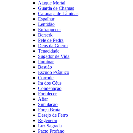
Ataque Mortal
Guarda de Chamas
Carapaça de Lâminas
Espalhar
Lentidão
Enfraquecer
Berserk
Pele de Pedra
Deus da Guerra
Tenacidade
Sugador de Vida
Iluminar
Bastião
Escudo Psíquico
Corrode
Ira dos Céus
Condenação
Fortalecer
Afiar
Simulação
Força Bruta
Desejo de Ferro
Regenerar
Luz Sagrada
Pacto Profano