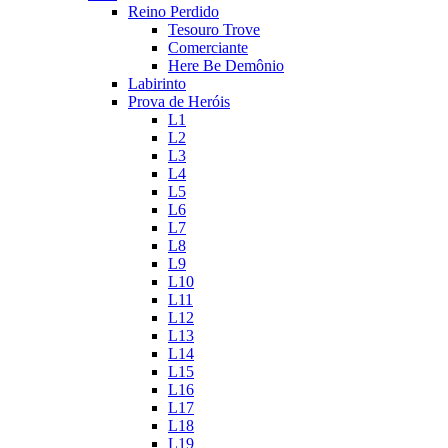
Reino Perdido
Tesouro Trove
Comerciante
Here Be Demônio
Labirinto
Prova de Heróis
L1
L2
L3
L4
L5
L6
L7
L8
L9
L10
L11
L12
L13
L14
L15
L16
L17
L18
L19