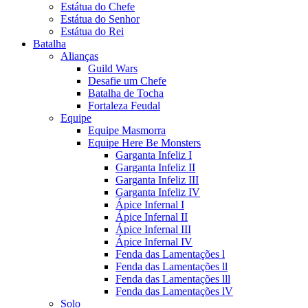
Estátua do Chefe
Estátua do Senhor
Estátua do Rei
Batalha
Alianças
Guild Wars
Desafie um Chefe
Batalha de Tocha
Fortaleza Feudal
Equipe
Equipe Masmorra
Equipe Here Be Monsters
Garganta Infeliz I
Garganta Infeliz II
Garganta Infeliz III
Garganta Infeliz IV
Ápice Infernal I
Ápice Infernal II
Ápice Infernal III
Ápice Infernal IV
Fenda das Lamentações l
Fenda das Lamentações ll
Fenda das Lamentações lll
Fenda das Lamentações lV
Solo