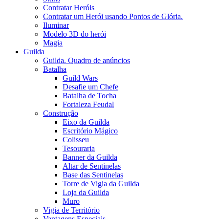
Contratar Heróis
Contratar um Herói usando Pontos de Glória.
Iluminar
Modelo 3D do herói
Magia
Guilda
Guilda. Quadro de anúncios
Batalha
Guild Wars
Desafie um Chefe
Batalha de Tocha
Fortaleza Feudal
Construção
Eixo da Guilda
Escritório Mágico
Colisseu
Tesouraria
Banner da Guilda
Altar de Sentinelas
Base das Sentinelas
Torre de Vigia da Guilda
Loja da Guilda
Muro
Vigia de Território
Vantagens Especiais