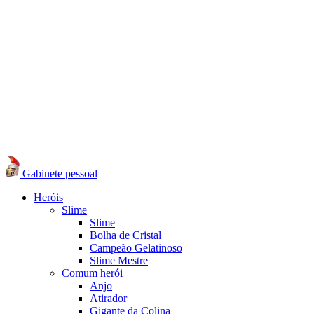
Gabinete pessoal
Heróis
Slime
Slime
Bolha de Cristal
Campeão Gelatinoso
Slime Mestre
Comum herói
Anjo
Atirador
Gigante da Colina