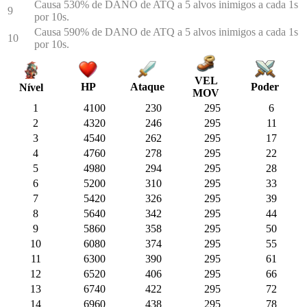
Causa 530% de DANO de ATQ a 5 alvos inimigos a cada 1s
9
por 10s.
Causa 590% de DANO de ATQ a 5 alvos inimigos a cada 1s
10
por 10s.
VEL
HP
Ataque
Poder
Nível
MOV
1
4100
230
295
6
2
4320
246
295
11
3
4540
262
295
17
4
4760
278
295
22
5
4980
294
295
28
6
5200
310
295
33
7
5420
326
295
39
8
5640
342
295
44
9
5860
358
295
50
10
6080
374
295
55
11
6300
390
295
61
12
6520
406
295
66
13
6740
422
295
72
14
6960
438
295
78