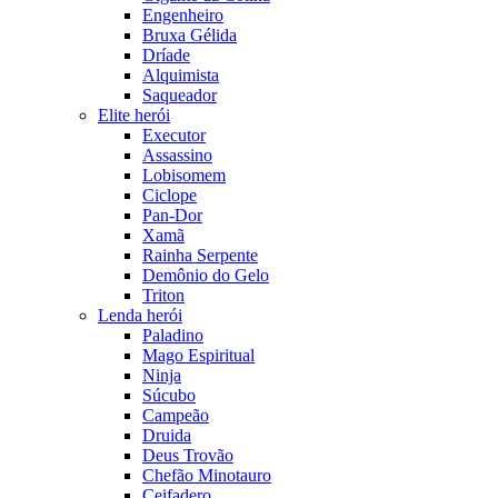
Engenheiro
Bruxa Gélida
Dríade
Alquimista
Saqueador
Elite herói
Executor
Assassino
Lobisomem
Ciclope
Pan-Dor
Xamã
Rainha Serpente
Demônio do Gelo
Triton
Lenda herói
Paladino
Mago Espiritual
Ninja
Súcubo
Campeão
Druida
Deus Trovão
Chefão Minotauro
Ceifadero