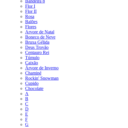
Bandeira 8
Flor I
Flor II
Rosa
Balões
Flores
Arvore de Natal
Boneco de Neve
Bruxa Gélida
Deus Trovão
Centauro Rei
Túmulo
Caixão
Árvore de Inverno
Chaminé
Rockin' Snowman
Cupido
Chocolate
A
B
C
D
E
F
G