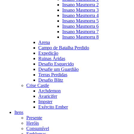
Insano Masmorra 2
Insano Masmorra 3
Insano Masmorra 4
Insano Masmorra 5
Insano Masmorra 6
Insano Masmorra 7
Insano Masmorra 8
Arena
Campo de Batalha Perdido
Expedição
Ruinas Áridas
Desafio Esquecido
Desafie um Guardião
Terras Perdidas
Desafio Blitz
Crise Castle
Archdemon
Avaricifer
Impster
Exército Ember
Itens
Presente
Heróis
Consumível
Emblemas