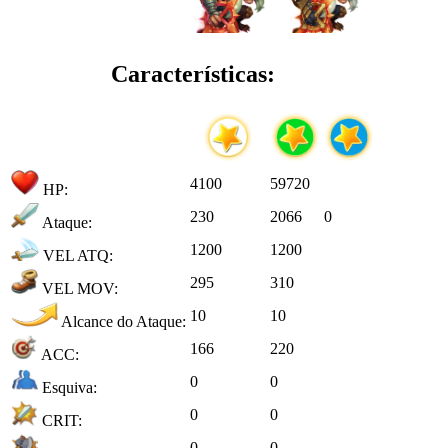
Características:
4100
59720
HP:
230
2066
0
Ataque:
1200
1200
VEL ATQ:
295
310
VEL MOV:
10
10
Alcance do Ataque:
166
220
ACC:
0
0
Esquiva:
0
0
CRIT:
0
0