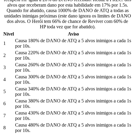
alvos que receberam dano por esta habilidade em 17% por 1.5s.
Quando for abatido, causa 1000% de DANO de ATQ a todas as
unidades inimigas próximas (este dano ignora os limites de DANO
dos alvos. O Herói tem 66% de chance de Reviver com 60% de
HP toda vez que for abatido).
Nível
Aviso
Causa 180% de DANO de ATQ a 5 alvos inimigos a cada 1s
1
por 10s.
Causa 220% de DANO de ATQ a 5 alvos inimigos a cada 1s
2
por 10s.
Causa 260% de DANO de ATQ a 5 alvos inimigos a cada 1s
3
por 10s.
Causa 300% de DANO de ATQ a 5 alvos inimigos a cada 1s
4
por 10s.
Causa 340% de DANO de ATQ a 5 alvos inimigos a cada 1s
5
por 10s.
Causa 380% de DANO de ATQ a 5 alvos inimigos a cada 1s
6
por 10s.
Causa 430% de DANO de ATQ a 5 alvos inimigos a cada 1s
7
por 10s.
Causa 480% de DANO de ATQ a 5 alvos inimigos a cada 1s
8
por 10s.