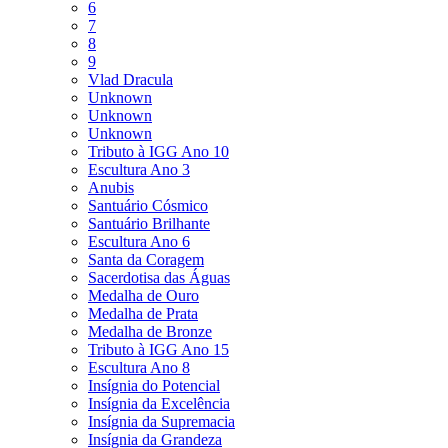
6
7
8
9
Vlad Dracula
Unknown
Unknown
Unknown
Tributo à IGG Ano 10
Escultura Ano 3
Anubis
Santuário Cósmico
Santuário Brilhante
Escultura Ano 6
Santa da Coragem
Sacerdotisa das Águas
Medalha de Ouro
Medalha de Prata
Medalha de Bronze
Tributo à IGG Ano 15
Escultura Ano 8
Insígnia do Potencial
Insígnia da Excelência
Insígnia da Supremacia
Insígnia da Grandeza