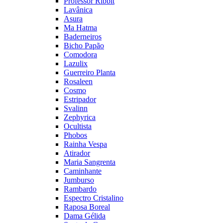
Professor Ribbit
Lavânica
Asura
Ma Hatma
Baderneiros
Bicho Papão
Comodora
Lazulix
Guerreiro Planta
Rosaleen
Cosmo
Estripador
Svalinn
Zephyrica
Ocultista
Phobos
Rainha Vespa
Atirador
Maria Sangrenta
Caminhante
Jumburso
Rambardo
Espectro Cristalino
Raposa Boreal
Dama Gélida