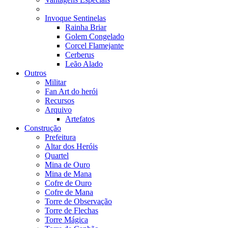
Invoque Sentinelas
Rainha Briar
Golem Congelado
Corcel Flamejante
Cerberus
Leão Alado
Outros
Militar
Fan Art do herói
Recursos
Arquivo
Artefatos
Construção
Prefeitura
Altar dos Heróis
Quartel
Mina de Ouro
Mina de Mana
Cofre de Ouro
Cofre de Mana
Torre de Observação
Torre de Flechas
Torre Mágica