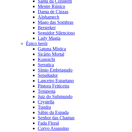
Santa da Coragem
Mestre Rúnico
Dama de Cinzas
Alphamech
Mago das Sombras
Berserker
Seguidor Silencioso
Lady Magia
Épico herói
Gatuna Mística
Sicário Mortal
Kunoichi
Serratica
Símio Embriagado
Sepultador
Lanceiro Espartano
Pintora Feiticeira
Tempesta
Juiz do Submundo
Crystella
Tundra
Sábio da Espada
Senhor das Chamas
Fada Floral
Corvo Assassino