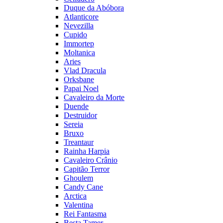
Duque da Abóbora
Atlanticore
Nevezilla
Cupido
Immortep
Moltanica
Aries
Vlad Dracula
Orksbane
Papai Noel
Cavaleiro da Morte
Duende
Destruidor
Sereia
Bruxo
Treantaur
Rainha Harpia
Cavaleiro Crânio
Capitão Terror
Ghoulem
Candy Cane
Arctica
Valentina
Rei Fantasma
Besta Tamer