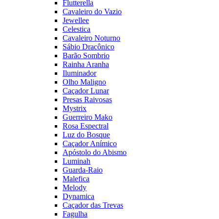
Flutterella
Cavaleiro do Vazio
Jewellee
Celestica
Cavaleiro Noturno
Sábio Dracônico
Barão Sombrio
Rainha Aranha
Iluminador
Olho Maligno
Caçador Lunar
Presas Raivosas
Mystrix
Guerreiro Mako
Rosa Espectral
Luz do Bosque
Caçador Anímico
Apóstolo do Abismo
Luminah
Guarda-Raio
Malefica
Melody
Dynamica
Caçador das Trevas
Fagulha