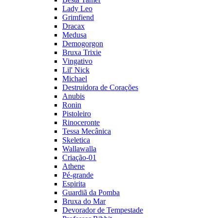
Lady Leo
Grimfiend
Dracax
Medusa
Demogorgon
Bruxa Trixie
Vingativo
Lil' Nick
Michael
Destruidora de Corações
Anubis
Ronin
Pistoleiro
Rinoceronte
Tessa Mecânica
Skeletica
Wallawalla
Criação-01
Athene
Pé-grande
Espirita
Guardiã da Pomba
Bruxa do Mar
Devorador de Tempestade