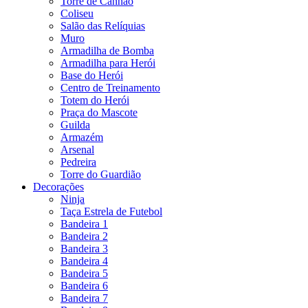
Torre de Canhão
Coliseu
Salão das Relíquias
Muro
Armadilha de Bomba
Armadilha para Herói
Base do Herói
Centro de Treinamento
Totem do Herói
Praça do Mascote
Guilda
Armazém
Arsenal
Pedreira
Torre do Guardião
Decorações
Ninja
Taça Estrela de Futebol
Bandeira 1
Bandeira 2
Bandeira 3
Bandeira 4
Bandeira 5
Bandeira 6
Bandeira 7