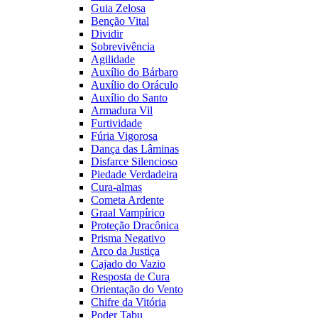
Guia Zelosa
Benção Vital
Dividir
Sobrevivência
Agilidade
Auxílio do Bárbaro
Auxílio do Oráculo
Auxílio do Santo
Armadura Vil
Furtividade
Fúria Vigorosa
Dança das Lâminas
Disfarce Silencioso
Piedade Verdadeira
Cura-almas
Cometa Ardente
Graal Vampírico
Proteção Dracônica
Prisma Negativo
Arco da Justiça
Cajado do Vazio
Resposta de Cura
Orientação do Vento
Chifre da Vitória
Poder Tabu