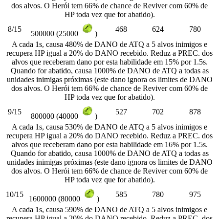
dos alvos. O Herói tem 66% de chance de Reviver com 60% de
HP toda vez que for abatido).
8/15
468
624
780
500000 (25000
)
A cada 1s, causa 480% de DANO de ATQ a 5 alvos inimigos e
recupera HP igual a 20% do DANO recebido. Reduz a PREC. dos
alvos que receberam dano por esta habilidade em 15% por 1.5s.
Quando for abatido, causa 1000% de DANO de ATQ a todas as
unidades inimigas próximas (este dano ignora os limites de DANO
dos alvos. O Herói tem 66% de chance de Reviver com 60% de
HP toda vez que for abatido).
9/15
527
702
878
800000 (40000
)
A cada 1s, causa 530% de DANO de ATQ a 5 alvos inimigos e
recupera HP igual a 20% do DANO recebido. Reduz a PREC. dos
alvos que receberam dano por esta habilidade em 16% por 1.5s.
Quando for abatido, causa 1000% de DANO de ATQ a todas as
unidades inimigas próximas (este dano ignora os limites de DANO
dos alvos. O Herói tem 66% de chance de Reviver com 60% de
HP toda vez que for abatido).
10/15
585
780
975
1600000 (80000
)
A cada 1s, causa 590% de DANO de ATQ a 5 alvos inimigos e
recupera HP igual a 20% do DANO recebido. Reduz a PREC. dos