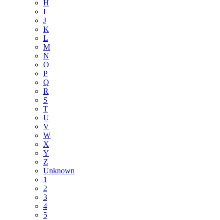
H
I
J
K
L
M
N
O
P
Q
R
S
T
U
V
W
X
Y
Z
Unknown
1
2
3
4
5