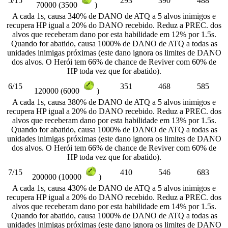
5/15
293
390
488
70000 (3500
)
A cada 1s, causa 340% de DANO de ATQ a 5 alvos inimigos e
recupera HP igual a 20% do DANO recebido. Reduz a PREC. dos
alvos que receberam dano por esta habilidade em 12% por 1.5s.
Quando for abatido, causa 1000% de DANO de ATQ a todas as
unidades inimigas próximas (este dano ignora os limites de DANO
dos alvos. O Herói tem 66% de chance de Reviver com 60% de
HP toda vez que for abatido).
6/15
351
468
585
120000 (6000
)
A cada 1s, causa 380% de DANO de ATQ a 5 alvos inimigos e
recupera HP igual a 20% do DANO recebido. Reduz a PREC. dos
alvos que receberam dano por esta habilidade em 13% por 1.5s.
Quando for abatido, causa 1000% de DANO de ATQ a todas as
unidades inimigas próximas (este dano ignora os limites de DANO
dos alvos. O Herói tem 66% de chance de Reviver com 60% de
HP toda vez que for abatido).
7/15
410
546
683
200000 (10000
)
A cada 1s, causa 430% de DANO de ATQ a 5 alvos inimigos e
recupera HP igual a 20% do DANO recebido. Reduz a PREC. dos
alvos que receberam dano por esta habilidade em 14% por 1.5s.
Quando for abatido, causa 1000% de DANO de ATQ a todas as
unidades inimigas próximas (este dano ignora os limites de DANO