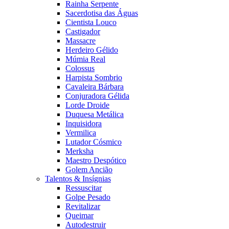
Rainha Serpente
Sacerdotisa das Águas
Cientista Louco
Castigador
Massacre
Herdeiro Gélido
Múmia Real
Colossus
Harpista Sombrio
Cavaleira Bárbara
Conjuradora Gélida
Lorde Droide
Duquesa Metálica
Inquisidora
Vermilica
Lutador Cósmico
Merksha
Maestro Despótico
Golem Ancião
Talentos & Insígnias
Ressuscitar
Golpe Pesado
Revitalizar
Queimar
Autodestruir