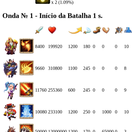
x 2 (1.09%)
Onda № 1 - Início da Batalha 1 s.
8400
199920
1200
180
0
0
0
10
9660
310800
1100
245
0
0
0
8
11760
255360
600
245
0
0
0
9
10080
233100
1200
250
0
1000
0
10
50000
12000000
1200
170
0
65000
0
3