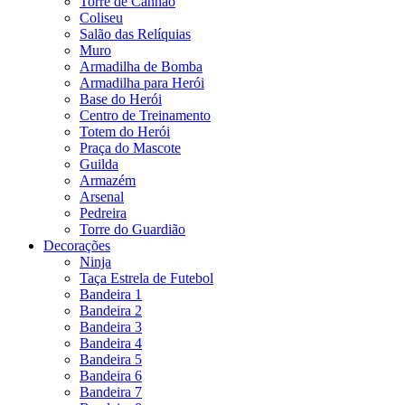
Torre de Canhão
Coliseu
Salão das Relíquias
Muro
Armadilha de Bomba
Armadilha para Herói
Base do Herói
Centro de Treinamento
Totem do Herói
Praça do Mascote
Guilda
Armazém
Arsenal
Pedreira
Torre do Guardião
Decorações
Ninja
Taça Estrela de Futebol
Bandeira 1
Bandeira 2
Bandeira 3
Bandeira 4
Bandeira 5
Bandeira 6
Bandeira 7