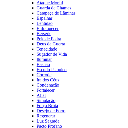
Ataque Mortal
Guarda de Chamas
Carapaça de Lâminas
Espalhar
Lentidão
Enfraquecer
Berserk
Pele de Pedra
Deus da Guerra
Tenacidade
Sugador de Vida
Iluminar
Bastião
Escudo Psíquico
Corrode
Ira dos Céus
Condenação
Fortalecer
Afiar
Simulação
Força Bruta
Desejo de Ferro
Regenerar
Luz Sagrada
Pacto Profano