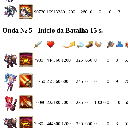
90720
10913280
1200
260
0
0
0
3
Onda № 5 - Início da Batalha 15 s.
7980
444360
1200
325
650
0
0
3
5
11760
255360
600
245
0
0
0
9
7
10080
222180
700
285
0
10000
0
10
6
7980
444360
1200
325
650
0
0
3
5