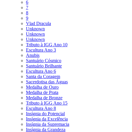
6
7
8
9
Vlad Dracula
Unknown
Unknown
Unknown
Tributo à IGG Ano 10
Escultura Ano 3
Anubis
Santuário Cósmico
Santuário Brilhante
Escultura Ano 6
Santa da Coragem
Sacerdotisa das Águas
Medalha de Ouro
Medalha de Prata
Medalha de Bronze
Tributo à IGG Ano 15
Escultura Ano 8
Insígnia do Potencial
Insígnia da Excelência
Insígnia da Supremacia
Insígnia da Grandeza