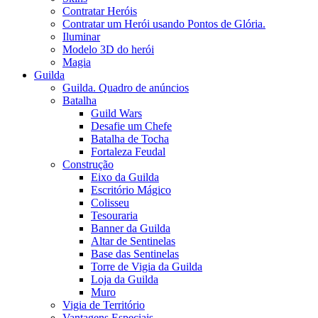
Contratar Heróis
Contratar um Herói usando Pontos de Glória.
Iluminar
Modelo 3D do herói
Magia
Guilda
Guilda. Quadro de anúncios
Batalha
Guild Wars
Desafie um Chefe
Batalha de Tocha
Fortaleza Feudal
Construção
Eixo da Guilda
Escritório Mágico
Colisseu
Tesouraria
Banner da Guilda
Altar de Sentinelas
Base das Sentinelas
Torre de Vigia da Guilda
Loja da Guilda
Muro
Vigia de Território
Vantagens Especiais