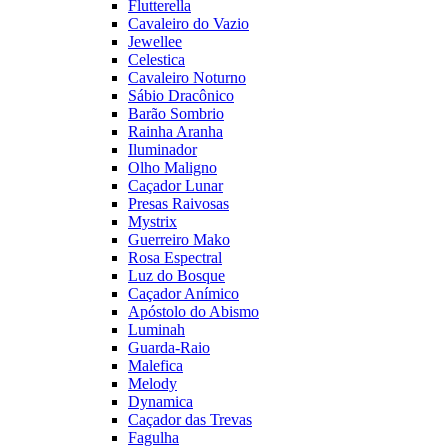
Flutterella
Cavaleiro do Vazio
Jewellee
Celestica
Cavaleiro Noturno
Sábio Dracônico
Barão Sombrio
Rainha Aranha
Iluminador
Olho Maligno
Caçador Lunar
Presas Raivosas
Mystrix
Guerreiro Mako
Rosa Espectral
Luz do Bosque
Caçador Anímico
Apóstolo do Abismo
Luminah
Guarda-Raio
Malefica
Melody
Dynamica
Caçador das Trevas
Fagulha