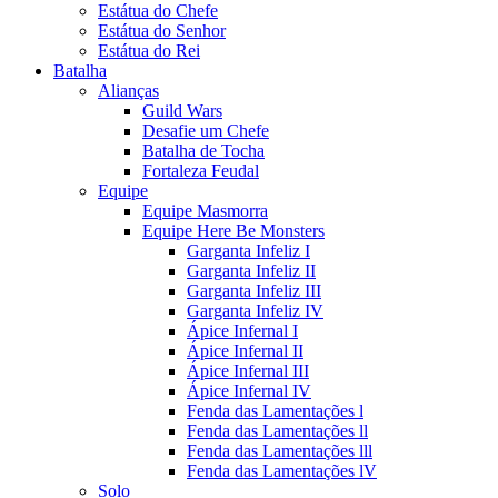
Estátua do Chefe
Estátua do Senhor
Estátua do Rei
Batalha
Alianças
Guild Wars
Desafie um Chefe
Batalha de Tocha
Fortaleza Feudal
Equipe
Equipe Masmorra
Equipe Here Be Monsters
Garganta Infeliz I
Garganta Infeliz II
Garganta Infeliz III
Garganta Infeliz IV
Ápice Infernal I
Ápice Infernal II
Ápice Infernal III
Ápice Infernal IV
Fenda das Lamentações l
Fenda das Lamentações ll
Fenda das Lamentações lll
Fenda das Lamentações lV
Solo