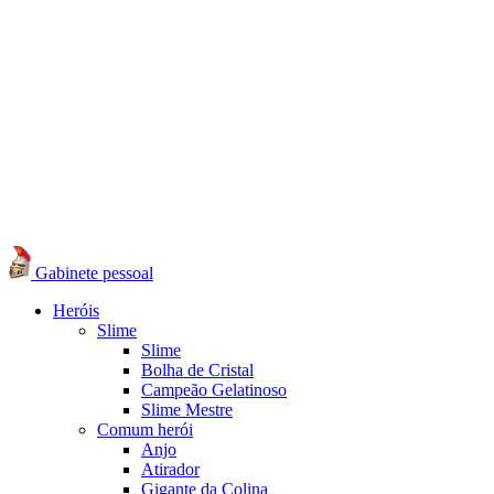
Gabinete pessoal
Heróis
Slime
Slime
Bolha de Cristal
Campeão Gelatinoso
Slime Mestre
Comum herói
Anjo
Atirador
Gigante da Colina