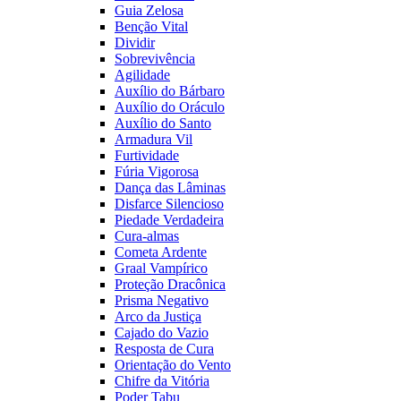
Guia Zelosa
Benção Vital
Dividir
Sobrevivência
Agilidade
Auxílio do Bárbaro
Auxílio do Oráculo
Auxílio do Santo
Armadura Vil
Furtividade
Fúria Vigorosa
Dança das Lâminas
Disfarce Silencioso
Piedade Verdadeira
Cura-almas
Cometa Ardente
Graal Vampírico
Proteção Dracônica
Prisma Negativo
Arco da Justiça
Cajado do Vazio
Resposta de Cura
Orientação do Vento
Chifre da Vitória
Poder Tabu