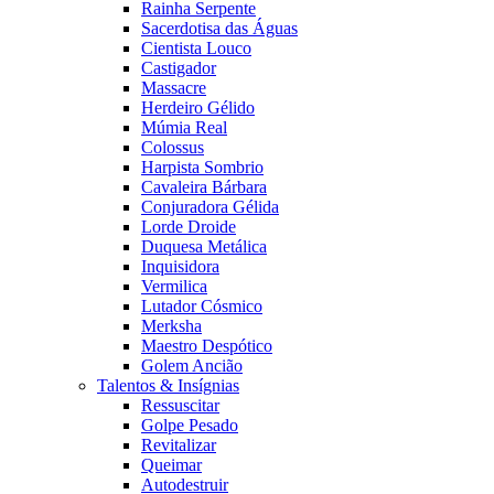
Rainha Serpente
Sacerdotisa das Águas
Cientista Louco
Castigador
Massacre
Herdeiro Gélido
Múmia Real
Colossus
Harpista Sombrio
Cavaleira Bárbara
Conjuradora Gélida
Lorde Droide
Duquesa Metálica
Inquisidora
Vermilica
Lutador Cósmico
Merksha
Maestro Despótico
Golem Ancião
Talentos & Insígnias
Ressuscitar
Golpe Pesado
Revitalizar
Queimar
Autodestruir