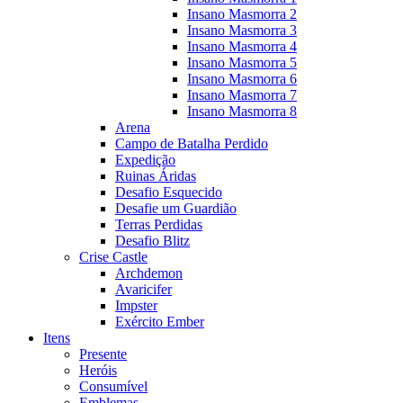
Insano Masmorra 2
Insano Masmorra 3
Insano Masmorra 4
Insano Masmorra 5
Insano Masmorra 6
Insano Masmorra 7
Insano Masmorra 8
Arena
Campo de Batalha Perdido
Expedição
Ruinas Áridas
Desafio Esquecido
Desafie um Guardião
Terras Perdidas
Desafio Blitz
Crise Castle
Archdemon
Avaricifer
Impster
Exército Ember
Itens
Presente
Heróis
Consumível
Emblemas