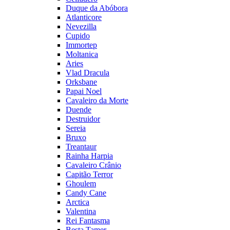
Duque da Abóbora
Atlanticore
Nevezilla
Cupido
Immortep
Moltanica
Aries
Vlad Dracula
Orksbane
Papai Noel
Cavaleiro da Morte
Duende
Destruidor
Sereia
Bruxo
Treantaur
Rainha Harpia
Cavaleiro Crânio
Capitão Terror
Ghoulem
Candy Cane
Arctica
Valentina
Rei Fantasma
Besta Tamer