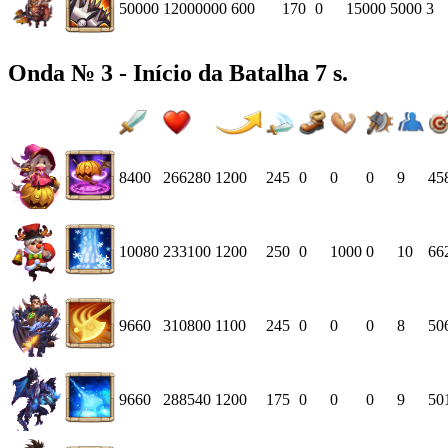
50000
12000000
600
170
0
15000
5000
3
Onda № 3 - Início da Batalha 7 s.
8400
266280
1200
245
0
0
0
9
45
10080
233100
1200
250
0
1000
0
10
66
9660
310800
1100
245
0
0
0
8
50
9660
288540
1200
175
0
0
0
9
50