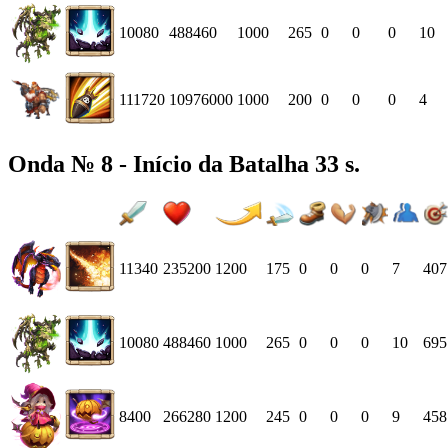
10080
488460
1000
265
0
0
0
10
111720
10976000
1000
200
0
0
0
4
Onda № 8 - Início da Batalha 33 s.
11340
235200
1200
175
0
0
0
7
407
10080
488460
1000
265
0
0
0
10
695
8400
266280
1200
245
0
0
0
9
458