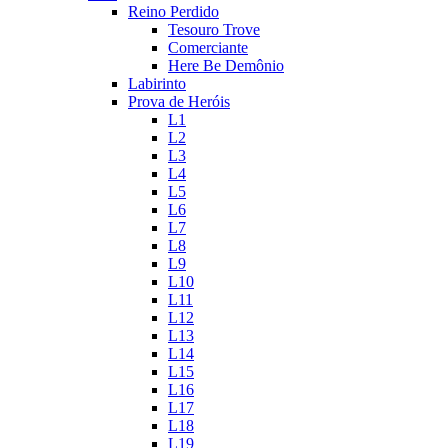
Reino Perdido
Tesouro Trove
Comerciante
Here Be Demônio
Labirinto
Prova de Heróis
L1
L2
L3
L4
L5
L6
L7
L8
L9
L10
L11
L12
L13
L14
L15
L16
L17
L18
L19