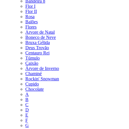
Bandeira 8
Flor I
Flor II
Rosa
Balões
Flores
Arvore de Natal
Boneco de Neve
Bruxa Gélida
Deus Trovão
Centauro Rei
Túmulo
Caixão
Árvore de Inverno
Chaminé
Rockin' Snowman
Cupido
Chocolate
A
B
C
D
E
F
G