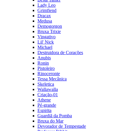
Lady Leo
Grimfiend
Dracax
Medusa
Demogorgon
Bruxa Trixie
Vingativo
Lil' Nick
Michael
Destruidora de Corações
Anubis
Ronin
Pistoleiro
Rinoceronte
Tessa Mecânica
Skeletica
Wallawalla
Criação-01
Athene
Pé-grande
Espirita
Guardiã da Pomba
Bruxa do Mar
Devorador de Tempestade