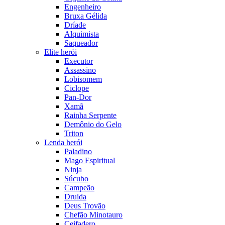
Engenheiro
Bruxa Gélida
Dríade
Alquimista
Saqueador
Elite herói
Executor
Assassino
Lobisomem
Ciclope
Pan-Dor
Xamã
Rainha Serpente
Demônio do Gelo
Triton
Lenda herói
Paladino
Mago Espiritual
Ninja
Súcubo
Campeão
Druida
Deus Trovão
Chefão Minotauro
Ceifadero