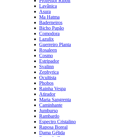
Professor Ribbit
Lavânica
Asura
Ma Hatma
Baderneiros
Bicho Papão
Comodora
Lazulix
Guerreiro Planta
Rosaleen
Cosmo
Estripador
Svalinn
Zephyrica
Ocultista
Phobos
Rainha Vespa
Atirador
Maria Sangrenta
Caminhante
Jumburso
Rambardo
Espectro Cristalino
Raposa Boreal
Dama Gélida