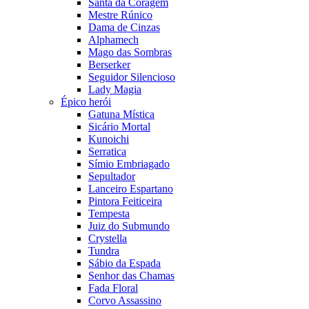
Santa da Coragem
Mestre Rúnico
Dama de Cinzas
Alphamech
Mago das Sombras
Berserker
Seguidor Silencioso
Lady Magia
Épico herói
Gatuna Mística
Sicário Mortal
Kunoichi
Serratica
Símio Embriagado
Sepultador
Lanceiro Espartano
Pintora Feiticeira
Tempesta
Juiz do Submundo
Crystella
Tundra
Sábio da Espada
Senhor das Chamas
Fada Floral
Corvo Assassino