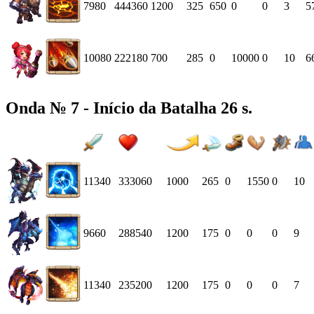
7980
444360
1200
325
650
0
0
3
5
10080
222180
700
285
0
10000
0
10
6
Onda № 7 - Início da Batalha 26 s.
11340
333060
1000
265
0
1550
0
10
9660
288540
1200
175
0
0
0
9
11340
235200
1200
175
0
0
0
7