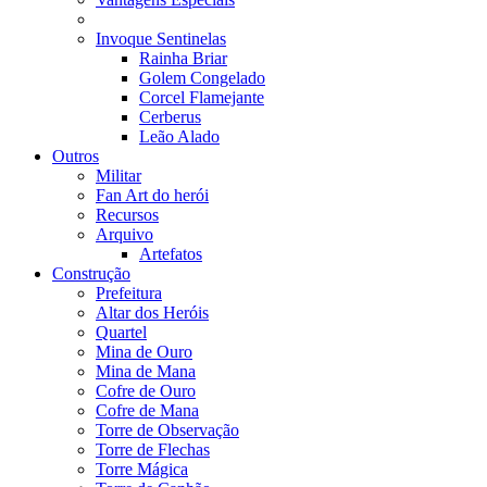
Invoque Sentinelas
Rainha Briar
Golem Congelado
Corcel Flamejante
Cerberus
Leão Alado
Outros
Militar
Fan Art do herói
Recursos
Arquivo
Artefatos
Construção
Prefeitura
Altar dos Heróis
Quartel
Mina de Ouro
Mina de Mana
Cofre de Ouro
Cofre de Mana
Torre de Observação
Torre de Flechas
Torre Mágica