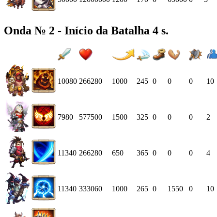
Onda № 2 - Início da Batalha 4 s.
10080
266280
1000
245
0
0
0
10
7980
577500
1500
325
0
0
0
2
11340
266280
650
365
0
0
0
4
11340
333060
1000
265
0
1550
0
10