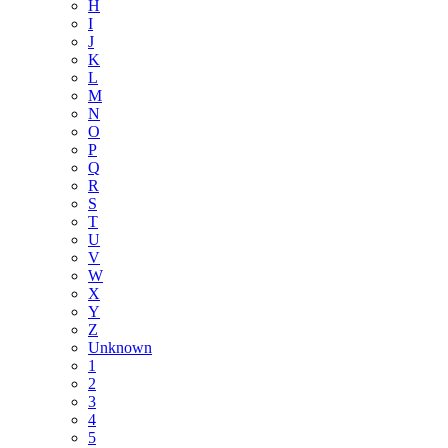
H
I
J
K
L
M
N
O
P
Q
R
S
T
U
V
W
X
Y
Z
Unknown
1
2
3
4
5