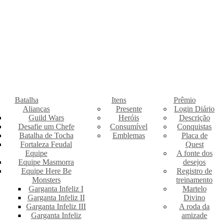
Batalha
Itens
Prêmio
Alianças
Presente
Login Diário
Guild Wars
Heróis
Descrição
Desafie um Chefe
Consumível
Conquistas
Batalha de Tocha
Emblemas
Placa de
Fortaleza Feudal
Quest
Equipe
A fonte dos
Equipe Masmorra
desejos
Equipe Here Be
Registro de
Monsters
treinamento
Garganta Infeliz I
Martelo
Garganta Infeliz II
Divino
Garganta Infeliz III
A roda da
Garganta Infeliz
amizade