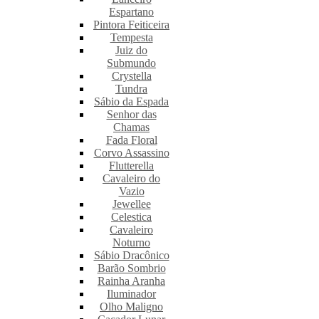
Espartano
Pintora Feiticeira
Tempesta
Juiz do
Submundo
Crystella
Tundra
Sábio da Espada
Senhor das
Chamas
Fada Floral
Corvo Assassino
Flutterella
Cavaleiro do
Vazio
Jewellee
Celestica
Cavaleiro
Noturno
Sábio Dracônico
Barão Sombrio
Rainha Aranha
Iluminador
Olho Maligno