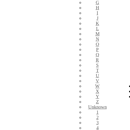
G
H
I
J
K
L
M
N
O
P
Q
R
S
T
U
V
W
X
Y
Z
Unknown
1
2
3
4