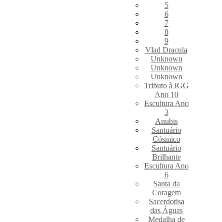
5
6
7
8
9
Vlad Dracula
Unknown
Unknown
Unknown
Tributo à IGG
Ano 10
Escultura Ano
3
Anubis
Santuário
Cósmico
Santuário
Brilhante
Escultura Ano
6
Santa da
Coragem
Sacerdotisa
das Águas
Medalha de