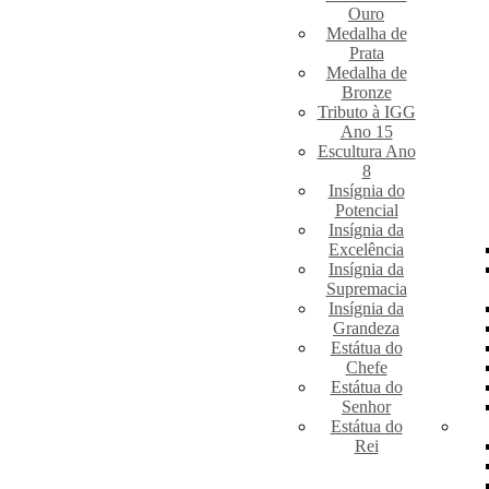
Ouro
Medalha de
Prata
Medalha de
Bronze
Tributo à IGG
Ano 15
Escultura Ano
8
Insígnia do
Potencial
Insígnia da
Excelência
Insígnia da
Supremacia
Insígnia da
Grandeza
Estátua do
Chefe
Estátua do
Senhor
Estátua do
Rei