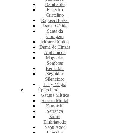
Rambardo
Espectro
Cristalino
Raposa Boreal
Dama Gélida
Santa da
Coragem
Mestre Rúnico
Dama de Cinzas
Alphamech
Mago das
Sombras
Berserker
Seguidor
Silencioso
Lady Magia
Épico herói
Gatuna Mística
Sicário Mortal
Kunoichi
Serratica
Símio
Embriagado
Sepultador
Lanceiro