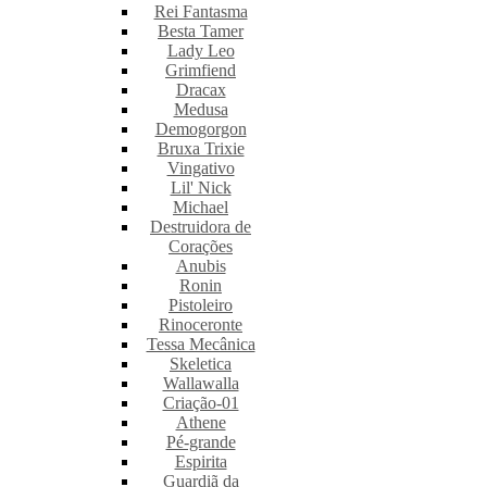
Rei Fantasma
Besta Tamer
Lady Leo
Grimfiend
Dracax
Medusa
Demogorgon
Bruxa Trixie
Vingativo
Lil' Nick
Michael
Destruidora de
Corações
Anubis
Ronin
Pistoleiro
Rinoceronte
Tessa Mecânica
Skeletica
Wallawalla
Criação-01
Athene
Pé-grande
Espirita
Guardiã da