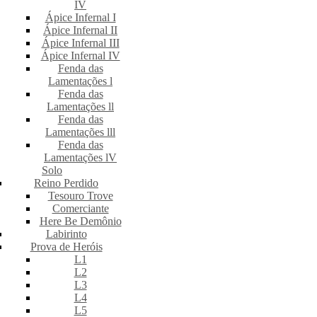
IV
Ápice Infernal I
Ápice Infernal II
Ápice Infernal III
Ápice Infernal IV
Fenda das
Lamentações l
Fenda das
Lamentações ll
Fenda das
Lamentações lll
Fenda das
Lamentações lV
Solo
Reino Perdido
Tesouro Trove
Comerciante
Here Be Demônio
Labirinto
Prova de Heróis
L1
L2
L3
L4
L5