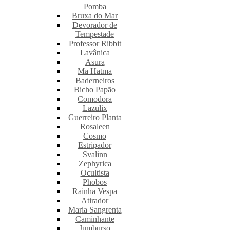
Pomba
Bruxa do Mar
Devorador de
Tempestade
Professor Ribbit
Lavânica
Asura
Ma Hatma
Baderneiros
Bicho Papão
Comodora
Lazulix
Guerreiro Planta
Rosaleen
Cosmo
Estripador
Svalinn
Zephyrica
Ocultista
Phobos
Rainha Vespa
Atirador
Maria Sangrenta
Caminhante
Jumburso