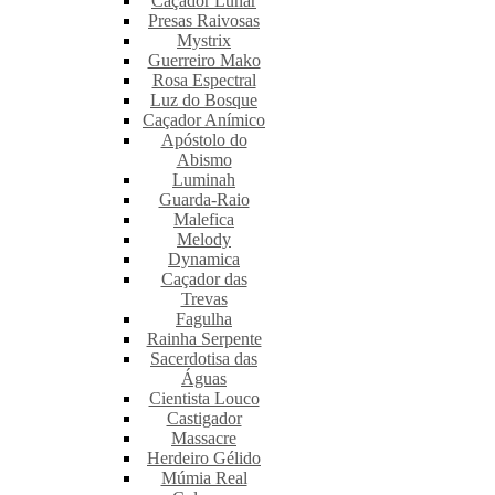
Caçador Lunar
Presas Raivosas
Mystrix
Guerreiro Mako
Rosa Espectral
Luz do Bosque
Caçador Anímico
Apóstolo do
Abismo
Luminah
Guarda-Raio
Malefica
Melody
Dynamica
Caçador das
Trevas
Fagulha
Rainha Serpente
Sacerdotisa das
Águas
Cientista Louco
Castigador
Massacre
Herdeiro Gélido
Múmia Real