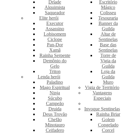
Dríade
Escritório
Alquimista
Mágico
Saqueador
Colisseu
Elite herói
Tesouraria
Executor
Banner da
Assassino
Guilda
Lobisomem
Altar de
Ciclope
Sentinelas
Pan-Dor
Base das
Xamã
Sentinelas
Rainha Serpente
Torre de
Demônio do
Vigia da
Gelo
Guilda
Triton
Loja da
Lenda herói
Guilda
Paladino
Muro
Mago Espiritual
Vigia de Território
Ninja
Vantagens
Súcubo
Especiais
Campeão
Druida
Invoque Sentinelas
Deus Trovão
Rainha Briar
Chefão
Golem
Minotauro
Congelado
Ceifadero
Corcel