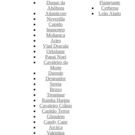
Duque da
Flamejante
Abóbora
Cerberus
Atlanticore
Leão Alado
Nevezilla
Cupido
Immortep
Moltanica
Aries
Vlad Dracula
Orksbane
Papai Noel
Cavaleiro da
Morte
Duende
Destruidor
Sereia
Bruxo
Treantaur
Rainha Harpia
Cavaleiro Crânio
Capitão Terror
Ghoulem
Candy Cane
Arctica
Valentina