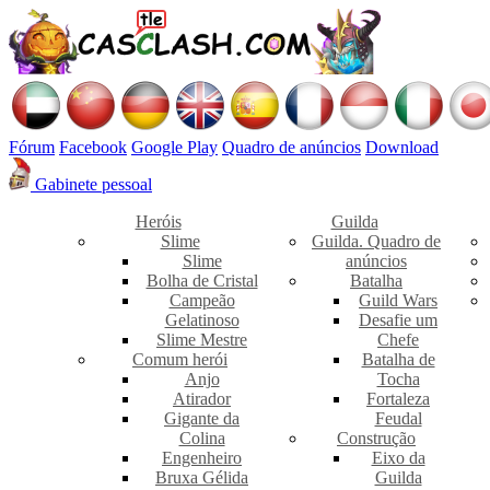
Fórum
Facebook
Google Play
Quadro de anúncios
Download
Gabinete pessoal
Heróis
Guilda
Slime
Guilda. Quadro de
Slime
anúncios
Bolha de Cristal
Batalha
Campeão
Guild Wars
Gelatinoso
Desafie um
Slime Mestre
Chefe
Comum herói
Batalha de
Anjo
Tocha
Atirador
Fortaleza
Gigante da
Feudal
Colina
Construção
Engenheiro
Eixo da
Bruxa Gélida
Guilda