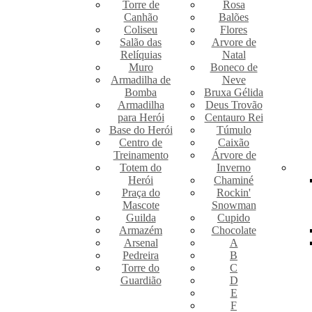
Torre de
Rosa
Canhão
Balões
Coliseu
Flores
Salão das
Arvore de
Relíquias
Natal
Muro
Boneco de
Armadilha de
Neve
Bomba
Bruxa Gélida
Armadilha
Deus Trovão
para Herói
Centauro Rei
Base do Herói
Túmulo
Centro de
Caixão
Treinamento
Árvore de
Totem do
Inverno
Herói
Chaminé
Praça do
Rockin'
Mascote
Snowman
Guilda
Cupido
Armazém
Chocolate
Arsenal
A
Pedreira
B
Torre do
C
Guardião
D
E
F