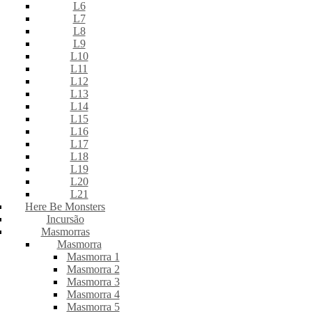
L6
L7
L8
L9
L10
L11
L12
L13
L14
L15
L16
L17
L18
L19
L20
L21
Here Be Monsters
Incursão
Masmorras
Masmorra
Masmorra 1
Masmorra 2
Masmorra 3
Masmorra 4
Masmorra 5