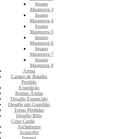
Insano
Masmorra 3
Insano
Masmorra 4
Insano
Masmorra 5
Insano
Masmorra 6
Insano
Masmorra 7
Insano
Masmorra 8
Arena
Campo de Batalha
Perdido
Expedição
Ruinas Áridas
Desafio Esquecido
Desafie um Guardião
Terras Perdidas
Desafio Blitz
Crise Castle
Archdemon
Avaricifer
Impster