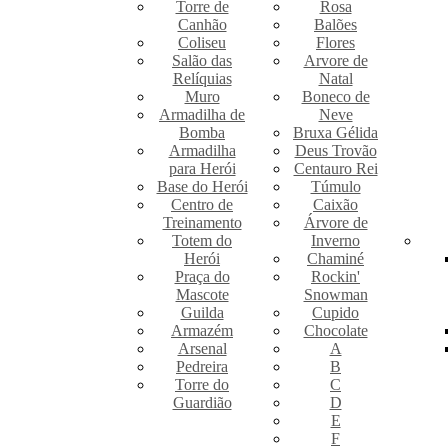
Torre de
Rosa
Canhão
Balões
Coliseu
Flores
Salão das
Arvore de
Relíquias
Natal
Muro
Boneco de
Armadilha de
Neve
Bomba
Bruxa Gélida
Armadilha
Deus Trovão
para Herói
Centauro Rei
Base do Herói
Túmulo
Centro de
Caixão
Treinamento
Árvore de
Totem do
Inverno
Herói
Chaminé
Praça do
Rockin'
Mascote
Snowman
Guilda
Cupido
Armazém
Chocolate
Arsenal
A
Pedreira
B
Torre do
C
Guardião
D
E
F