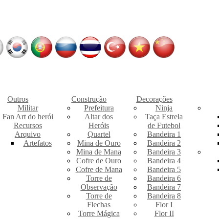
Outros
Construção
Decorações
Militar
Prefeitura
Ninja
Fan Art do herói
Altar dos
Taça Estrela
Recursos
Heróis
de Futebol
Arquivo
Quartel
Bandeira 1
Artefatos
Mina de Ouro
Bandeira 2
Mina de Mana
Bandeira 3
Cofre de Ouro
Bandeira 4
Cofre de Mana
Bandeira 5
Torre de
Bandeira 6
Observação
Bandeira 7
Torre de
Bandeira 8
Flechas
Flor I
Torre Mágica
Flor II