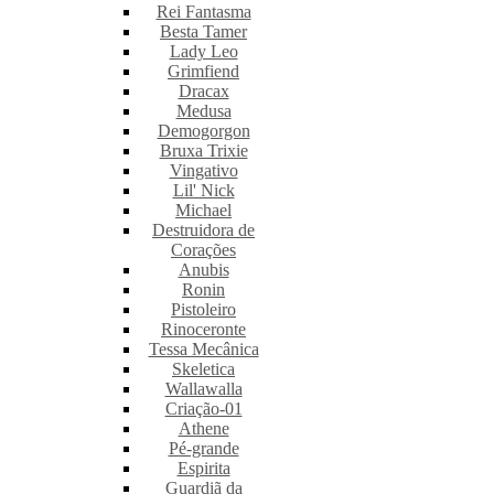
Rei Fantasma
Besta Tamer
Lady Leo
Grimfiend
Dracax
Medusa
Demogorgon
Bruxa Trixie
Vingativo
Lil' Nick
Michael
Destruidora de
Corações
Anubis
Ronin
Pistoleiro
Rinoceronte
Tessa Mecânica
Skeletica
Wallawalla
Criação-01
Athene
Pé-grande
Espirita
Guardiã da