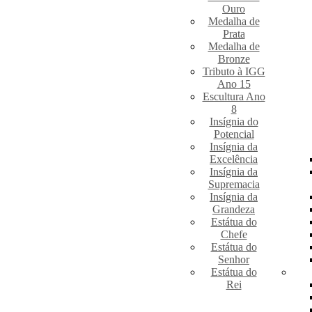
Ouro
Medalha de
Prata
Medalha de
Bronze
Tributo à IGG
Ano 15
Escultura Ano
8
Insígnia do
Potencial
Insígnia da
Excelência
Insígnia da
Supremacia
Insígnia da
Grandeza
Estátua do
Chefe
Estátua do
Senhor
Estátua do
Rei