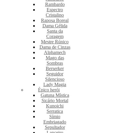
Rambardo
Espectro
Cristalino
Raposa Boreal
Dama Gélida
Santa da
Coragem
Mestre Rúnico
Dama de Cinzas
Alphamech
Mago das
Sombras
Berserker
Seguidor
Silencioso
Lady Magia
Épico herói
Gatuna Mística
Sicário Mortal
Kunoichi
Serratica
Símio
Embriagado
Sepultador
Lanceiro