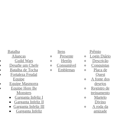
Batalha
Itens
Prêmio
Alianças
Presente
Login Diário
Guild Wars
Heróis
Descrição
Desafie um Chefe
Consumível
Conquistas
Batalha de Tocha
Emblemas
Placa de
Fortaleza Feudal
Quest
Equipe
A fonte dos
Equipe Masmorra
desejos
Equipe Here Be
Registro de
Monsters
treinamento
Garganta Infeliz I
Martelo
Garganta Infeliz II
Divino
Garganta Infeliz III
A roda da
Garganta Infeliz
amizade