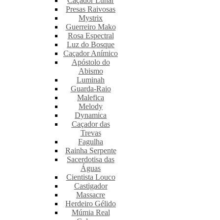
Caçador Lunar
Presas Raivosas
Mystrix
Guerreiro Mako
Rosa Espectral
Luz do Bosque
Caçador Anímico
Apóstolo do
Abismo
Luminah
Guarda-Raio
Malefica
Melody
Dynamica
Caçador das
Trevas
Fagulha
Rainha Serpente
Sacerdotisa das
Águas
Cientista Louco
Castigador
Massacre
Herdeiro Gélido
Múmia Real