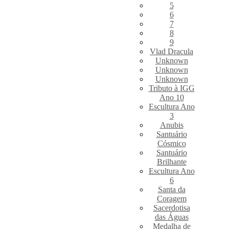
5
6
7
8
9
Vlad Dracula
Unknown
Unknown
Unknown
Tributo à IGG
Ano 10
Escultura Ano
3
Anubis
Santuário
Cósmico
Santuário
Brilhante
Escultura Ano
6
Santa da
Coragem
Sacerdotisa
das Águas
Medalha de