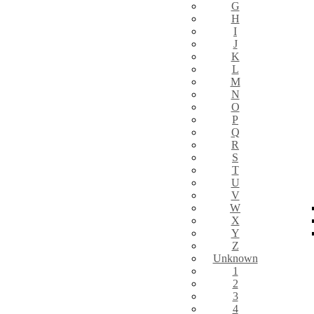
G
H
I
J
K
L
M
N
O
P
Q
R
S
T
U
V
W
X
Y
Z
Unknown
1
2
3
4