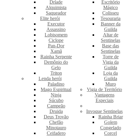
Dríade
Escritório
Alquimista
Mágico
Saqueador
Colisseu
Elite herói
Tesouraria
Executor
Banner da
Assassino
Guilda
Lobisomem
Altar de
Ciclope
Sentinelas
Pan-Dor
Base das
Xamã
Sentinelas
Rainha Serpente
Torre de
Demônio do
Vigia da
Gelo
Guilda
Triton
Loja da
Lenda herói
Guilda
Paladino
Muro
Mago Espiritual
Vigia de Território
Ninja
Vantagens
Súcubo
Especiais
Campeão
Druida
Invoque Sentinelas
Deus Trovão
Rainha Briar
Chefão
Golem
Minotauro
Congelado
Ceifadero
Corcel