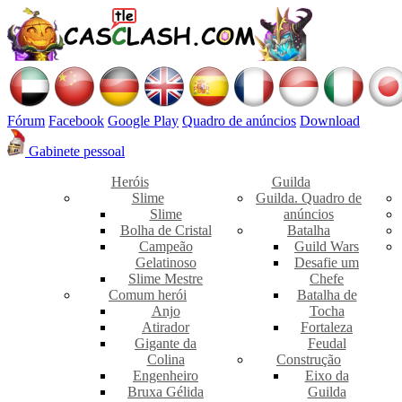
Fórum
Facebook
Google Play
Quadro de anúncios
Download
Gabinete pessoal
Heróis
Guilda
Slime
Guilda. Quadro de
Slime
anúncios
Bolha de Cristal
Batalha
Campeão
Guild Wars
Gelatinoso
Desafie um
Slime Mestre
Chefe
Comum herói
Batalha de
Anjo
Tocha
Atirador
Fortaleza
Gigante da
Feudal
Colina
Construção
Engenheiro
Eixo da
Bruxa Gélida
Guilda