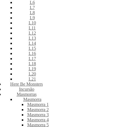
L6
L7
L8
L9
L10
L11
L12
L13
L14
L15
L16
L17
L18
L19
L20
L21
Here Be Monsters
Incursão
Masmorras
Masmorra
Masmorra 1
Masmorra 2
Masmorra 3
Masmorra 4
Masmorra 5