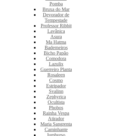
Pomba
Bruxa do Mar
Devorador de
Tempestade
Professor Ribbit
Lavânica
Asura
Ma Hatma
Baderneiros
Bicho Papão
Comodora
Lazulix
Guerreiro Planta
Rosaleen
Cosmo
Estripador
Svalinn
Zephyrica
Ocultista
Phobos
Rainha Vespa
Atirador
Maria Sangrenta
Caminhante
Jumburso