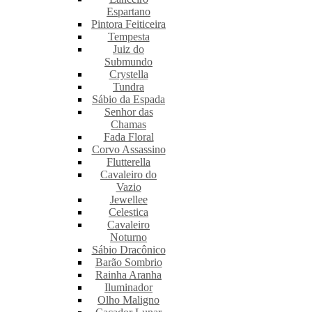
Espartano
Pintora Feiticeira
Tempesta
Juiz do
Submundo
Crystella
Tundra
Sábio da Espada
Senhor das
Chamas
Fada Floral
Corvo Assassino
Flutterella
Cavaleiro do
Vazio
Jewellee
Celestica
Cavaleiro
Noturno
Sábio Dracônico
Barão Sombrio
Rainha Aranha
Iluminador
Olho Maligno