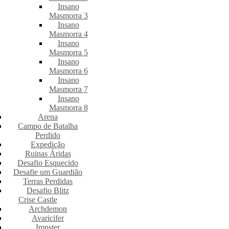
Insano
Masmorra 3
Insano
Masmorra 4
Insano
Masmorra 5
Insano
Masmorra 6
Insano
Masmorra 7
Insano
Masmorra 8
Arena
Campo de Batalha
Perdido
Expedição
Ruinas Áridas
Desafio Esquecido
Desafie um Guardião
Terras Perdidas
Desafio Blitz
Crise Castle
Archdemon
Avaricifer
Impster