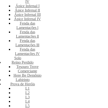
IV
Ápice Infernal I
Ápice Infernal II
Ápice Infernal III
Ápice Infernal IV
Fenda das
Lamentações l
Fenda das
Lamentações ll
Fenda das
Lamentações lll
Fenda das
Lamentações lV
Solo
Reino Perdido
Tesouro Trove
Comerciante
Here Be Demônio
Labirinto
Prova de Heróis
L1
L2
L3
L4
L5