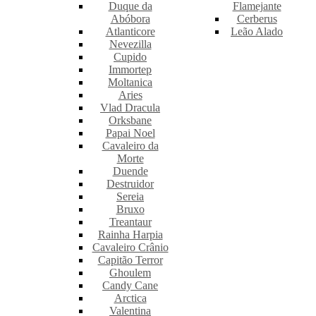
Duque da
Flamejante
Abóbora
Cerberus
Atlanticore
Leão Alado
Nevezilla
Cupido
Immortep
Moltanica
Aries
Vlad Dracula
Orksbane
Papai Noel
Cavaleiro da
Morte
Duende
Destruidor
Sereia
Bruxo
Treantaur
Rainha Harpia
Cavaleiro Crânio
Capitão Terror
Ghoulem
Candy Cane
Arctica
Valentina