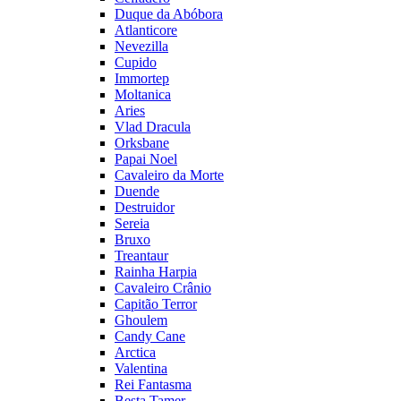
Duque da Abóbora
Atlanticore
Nevezilla
Cupido
Immortep
Moltanica
Aries
Vlad Dracula
Orksbane
Papai Noel
Cavaleiro da Morte
Duende
Destruidor
Sereia
Bruxo
Treantaur
Rainha Harpia
Cavaleiro Crânio
Capitão Terror
Ghoulem
Candy Cane
Arctica
Valentina
Rei Fantasma
Besta Tamer