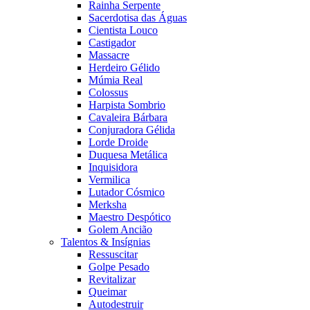
Rainha Serpente
Sacerdotisa das Águas
Cientista Louco
Castigador
Massacre
Herdeiro Gélido
Múmia Real
Colossus
Harpista Sombrio
Cavaleira Bárbara
Conjuradora Gélida
Lorde Droide
Duquesa Metálica
Inquisidora
Vermilica
Lutador Cósmico
Merksha
Maestro Despótico
Golem Ancião
Talentos & Insígnias
Ressuscitar
Golpe Pesado
Revitalizar
Queimar
Autodestruir