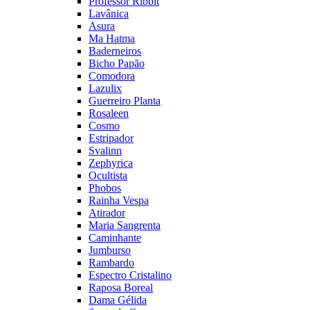
Professor Ribbit
Lavânica
Asura
Ma Hatma
Baderneiros
Bicho Papão
Comodora
Lazulix
Guerreiro Planta
Rosaleen
Cosmo
Estripador
Svalinn
Zephyrica
Ocultista
Phobos
Rainha Vespa
Atirador
Maria Sangrenta
Caminhante
Jumburso
Rambardo
Espectro Cristalino
Raposa Boreal
Dama Gélida