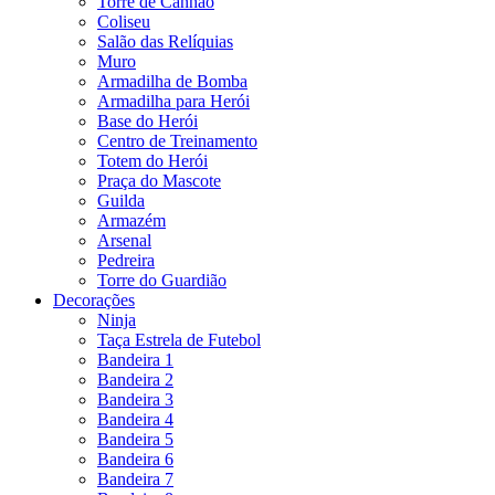
Torre de Canhão
Coliseu
Salão das Relíquias
Muro
Armadilha de Bomba
Armadilha para Herói
Base do Herói
Centro de Treinamento
Totem do Herói
Praça do Mascote
Guilda
Armazém
Arsenal
Pedreira
Torre do Guardião
Decorações
Ninja
Taça Estrela de Futebol
Bandeira 1
Bandeira 2
Bandeira 3
Bandeira 4
Bandeira 5
Bandeira 6
Bandeira 7