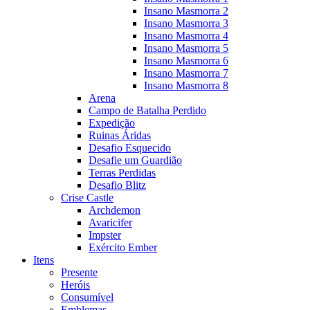
Insano Masmorra 2
Insano Masmorra 3
Insano Masmorra 4
Insano Masmorra 5
Insano Masmorra 6
Insano Masmorra 7
Insano Masmorra 8
Arena
Campo de Batalha Perdido
Expedição
Ruinas Áridas
Desafio Esquecido
Desafie um Guardião
Terras Perdidas
Desafio Blitz
Crise Castle
Archdemon
Avaricifer
Impster
Exército Ember
Itens
Presente
Heróis
Consumível
Emblemas