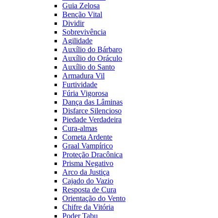
Guia Zelosa
Benção Vital
Dividir
Sobrevivência
Agilidade
Auxílio do Bárbaro
Auxílio do Oráculo
Auxílio do Santo
Armadura Vil
Furtividade
Fúria Vigorosa
Dança das Lâminas
Disfarce Silencioso
Piedade Verdadeira
Cura-almas
Cometa Ardente
Graal Vampírico
Proteção Dracônica
Prisma Negativo
Arco da Justiça
Cajado do Vazio
Resposta de Cura
Orientação do Vento
Chifre da Vitória
Poder Tabu