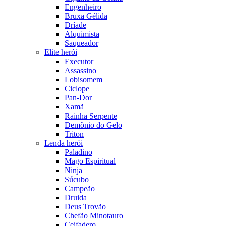
Engenheiro
Bruxa Gélida
Dríade
Alquimista
Saqueador
Elite herói
Executor
Assassino
Lobisomem
Ciclope
Pan-Dor
Xamã
Rainha Serpente
Demônio do Gelo
Triton
Lenda herói
Paladino
Mago Espiritual
Ninja
Súcubo
Campeão
Druida
Deus Trovão
Chefão Minotauro
Ceifadero