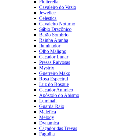
Flutterella
Cavaleiro do Vazio
Jewellee
Celestica
Cavaleiro Noturno
Sábio Dracônico
Barão Sombrio
Rainha Aranha
Iluminador
Olho Maligno
Caçador Lunar
Presas Raivosas
Mystrix
Guerreiro Mako
Rosa Espectral
Luz do Bosque
Caçador Anímico
Apóstolo do Abismo
Luminah
Guarda-Raio
Malefica
Melody
Dynamica
Caçador das Trevas
Fagulha