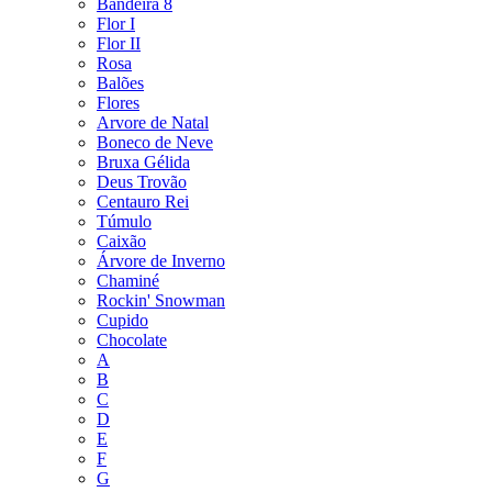
Bandeira 8
Flor I
Flor II
Rosa
Balões
Flores
Arvore de Natal
Boneco de Neve
Bruxa Gélida
Deus Trovão
Centauro Rei
Túmulo
Caixão
Árvore de Inverno
Chaminé
Rockin' Snowman
Cupido
Chocolate
A
B
C
D
E
F
G