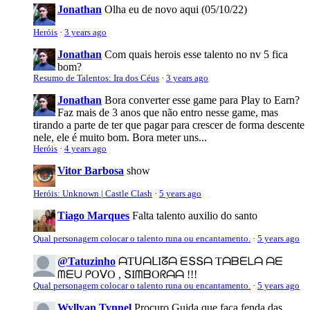
Jonathan
Olha eu de novo aqui (05/10/22)
Heróis
·
3 years ago
Jonathan
Com quais herois esse talento no nv 5 fica
bom?
Resumo de Talentos: Ira dos Céus
·
3 years ago
Jonathan
Bora converter esse game para Play to Earn?
Faz mais de 3 anos que não entro nesse game, mas
tirando a parte de ter que pagar para crescer de forma descente
nele, ele é muito bom. Bora meter uns...
Heróis
·
4 years ago
Vitor Barbosa
show
Heróis: Unknown | Castle Clash
·
5 years ago
Tiago Marques
Falta talento auxilio do santo
Qual personagem colocar o talento runa ou encantamento.
·
5 years ago
@Tatuzinho
ᗩTᑌᗩᒪIᘔᗩ ᗴՏՏᗩ Tᗩᗷᗴᒪᗩ ᗩᗴ
ᗰᗴᑌ ᑭOᐯO , ՏIᗰᗷOᖇᗩᗩ !!!
Qual personagem colocar o talento runa ou encantamento.
·
5 years ago
Wyllyan Tynnel
Procuro Guida que faça fenda das