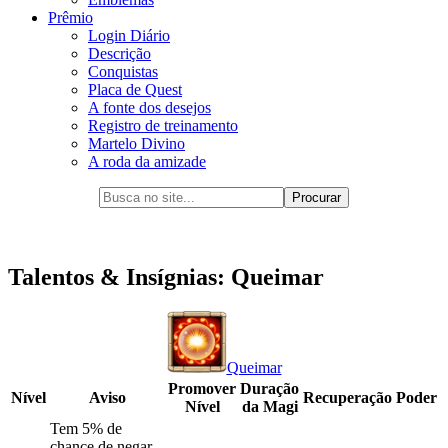
Prêmio
Login Diário
Descrição
Conquistas
Placa de Quest
A fonte dos desejos
Registro de treinamento
Martelo Divino
A roda da amizade
Talentos & Insígnias: Queimar
Queimar
Promover
Duração
Nível
Aviso
Recuperação
Poder
Nível
da Magi
Tem 5% de
chance de negar