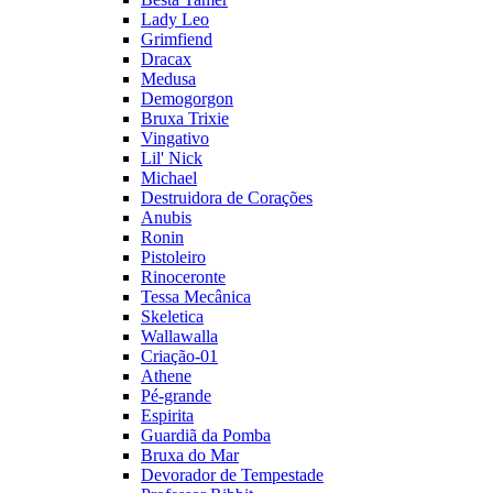
Lady Leo
Grimfiend
Dracax
Medusa
Demogorgon
Bruxa Trixie
Vingativo
Lil' Nick
Michael
Destruidora de Corações
Anubis
Ronin
Pistoleiro
Rinoceronte
Tessa Mecânica
Skeletica
Wallawalla
Criação-01
Athene
Pé-grande
Espirita
Guardiã da Pomba
Bruxa do Mar
Devorador de Tempestade