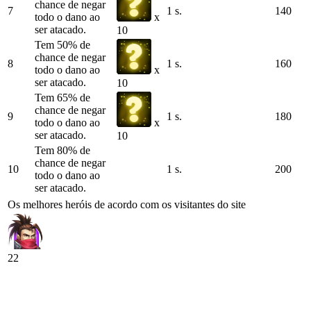
chance de negar
7
1 s.
140
todo o dano ao
x
ser atacado.
10
Tem 50% de
chance de negar
8
1 s.
160
todo o dano ao
x
ser atacado.
10
Tem 65% de
chance de negar
9
1 s.
180
todo o dano ao
x
ser atacado.
10
Tem 80% de
chance de negar
10
1 s.
200
todo o dano ao
ser atacado.
Os melhores heróis de acordo com os visitantes do site
22