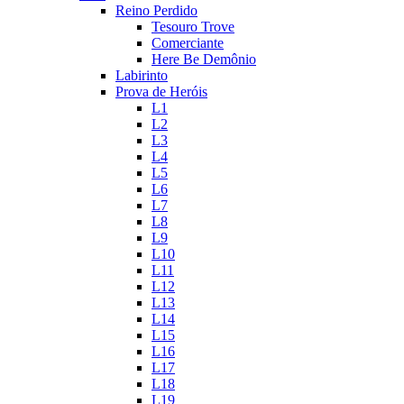
Reino Perdido
Tesouro Trove
Comerciante
Here Be Demônio
Labirinto
Prova de Heróis
L1
L2
L3
L4
L5
L6
L7
L8
L9
L10
L11
L12
L13
L14
L15
L16
L17
L18
L19