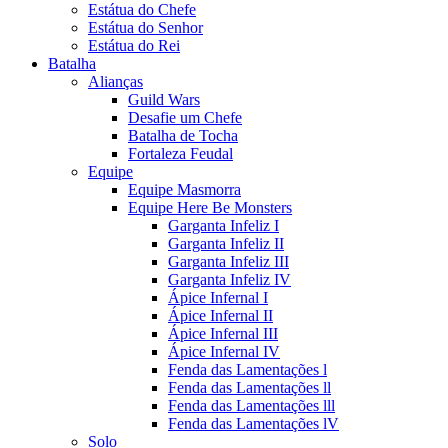
Estátua do Chefe
Estátua do Senhor
Estátua do Rei
Batalha
Alianças
Guild Wars
Desafie um Chefe
Batalha de Tocha
Fortaleza Feudal
Equipe
Equipe Masmorra
Equipe Here Be Monsters
Garganta Infeliz I
Garganta Infeliz II
Garganta Infeliz III
Garganta Infeliz IV
Ápice Infernal I
Ápice Infernal II
Ápice Infernal III
Ápice Infernal IV
Fenda das Lamentações l
Fenda das Lamentações ll
Fenda das Lamentações lll
Fenda das Lamentações lV
Solo