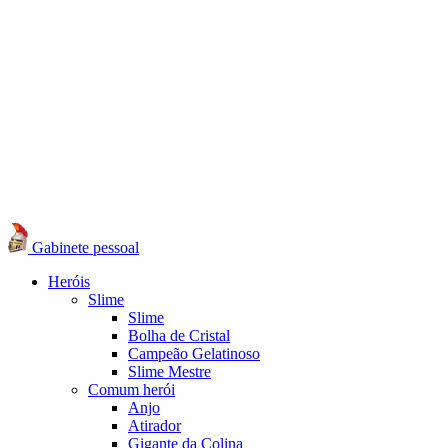
Gabinete pessoal
Heróis
Slime
Slime
Bolha de Cristal
Campeão Gelatinoso
Slime Mestre
Comum herói
Anjo
Atirador
Gigante da Colina