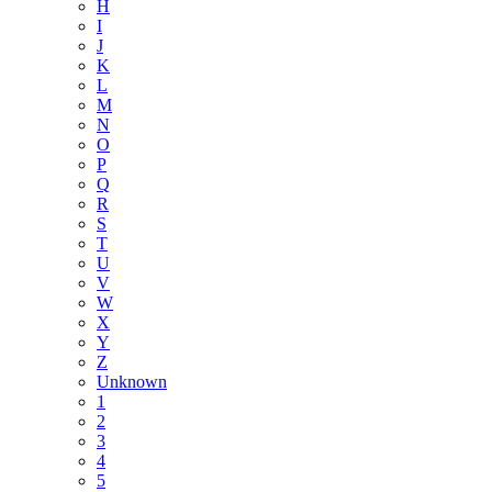
H
I
J
K
L
M
N
O
P
Q
R
S
T
U
V
W
X
Y
Z
Unknown
1
2
3
4
5