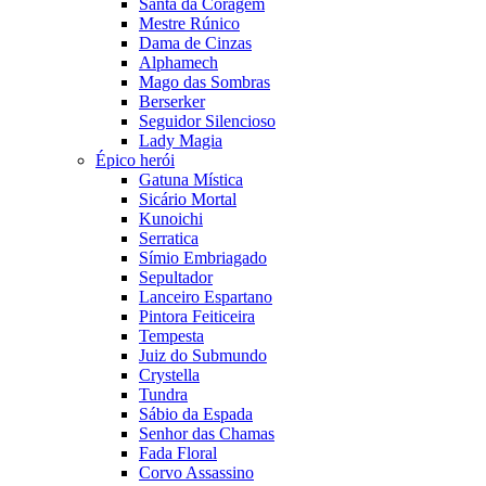
Santa da Coragem
Mestre Rúnico
Dama de Cinzas
Alphamech
Mago das Sombras
Berserker
Seguidor Silencioso
Lady Magia
Épico herói
Gatuna Mística
Sicário Mortal
Kunoichi
Serratica
Símio Embriagado
Sepultador
Lanceiro Espartano
Pintora Feiticeira
Tempesta
Juiz do Submundo
Crystella
Tundra
Sábio da Espada
Senhor das Chamas
Fada Floral
Corvo Assassino