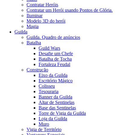
Contratar Heróis
Contratar um Herói usando Pontos de Glória.
Iluminar
Modelo 3D do herói
Magia
Guilda
Guilda. Quadro de anúncios
Batalha
Guild Wars
Desafie um Chefe
Batalha de Tocha
Fortaleza Feudal
Construção
Eixo da Guilda
Escritório Mágico
Colisseu
Tesouraria
Banner da Guilda
Altar de Sentinelas
Base das Sentinelas
Torre de Vigia da Guilda
Loja da Guilda
Muro
Vigia de Território
Vantagens Especiais