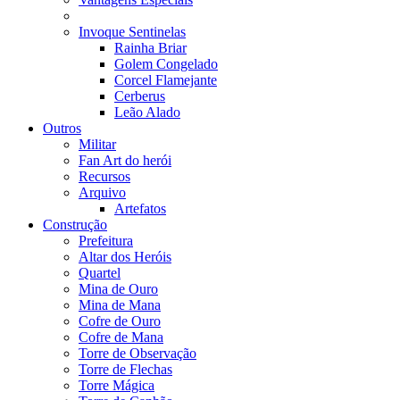
Invoque Sentinelas
Rainha Briar
Golem Congelado
Corcel Flamejante
Cerberus
Leão Alado
Outros
Militar
Fan Art do herói
Recursos
Arquivo
Artefatos
Construção
Prefeitura
Altar dos Heróis
Quartel
Mina de Ouro
Mina de Mana
Cofre de Ouro
Cofre de Mana
Torre de Observação
Torre de Flechas
Torre Mágica