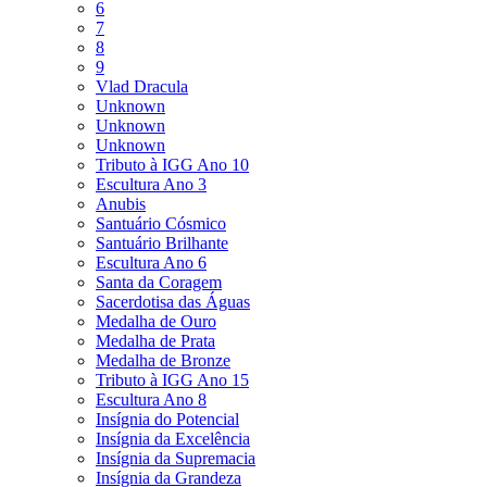
6
7
8
9
Vlad Dracula
Unknown
Unknown
Unknown
Tributo à IGG Ano 10
Escultura Ano 3
Anubis
Santuário Cósmico
Santuário Brilhante
Escultura Ano 6
Santa da Coragem
Sacerdotisa das Águas
Medalha de Ouro
Medalha de Prata
Medalha de Bronze
Tributo à IGG Ano 15
Escultura Ano 8
Insígnia do Potencial
Insígnia da Excelência
Insígnia da Supremacia
Insígnia da Grandeza