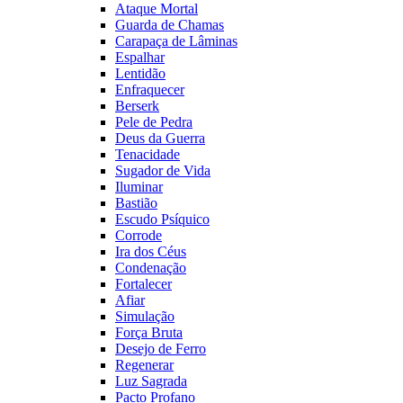
Ataque Mortal
Guarda de Chamas
Carapaça de Lâminas
Espalhar
Lentidão
Enfraquecer
Berserk
Pele de Pedra
Deus da Guerra
Tenacidade
Sugador de Vida
Iluminar
Bastião
Escudo Psíquico
Corrode
Ira dos Céus
Condenação
Fortalecer
Afiar
Simulação
Força Bruta
Desejo de Ferro
Regenerar
Luz Sagrada
Pacto Profano