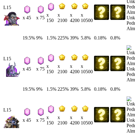
L15
x
x
x
x
Unk
x 45
x 75
150
2100
4200
10500
Pedr
Alm
19.5%
9%
1.5%
225%
39%
5.8%
0.18%
0.8%
L15
x
x
x
x
Unk
x 45
x 75
150
2100
4200
10500
Pedr
Alm
19.5%
9%
1.5%
225%
39%
5.8%
0.18%
0.8%
L15
x
x
x
x
Unk
x 45
x 75
150
2100
4200
10500
Pedr
Alm