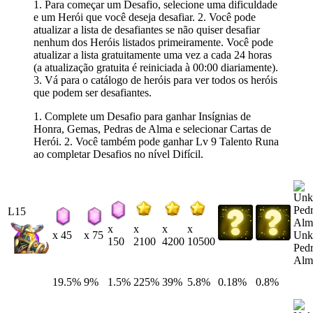
1. Para começar um Desafio, selecione uma dificuldade
e um Herói que você deseja desafiar. 2. Você pode
atualizar a lista de desafiantes se não quiser desafiar
nenhum dos Heróis listados primeiramente. Você pode
atualizar a lista gratuitamente uma vez a cada 24 horas
(a atualização gratuita é reiniciada à 00:00 diariamente).
3. Vá para o catálogo de heróis para ver todos os heróis
que podem ser desafiantes.
1. Complete um Desafio para ganhar Insígnias de
Honra, Gemas, Pedras de Alma e selecionar Cartas de
Herói. 2. Você também pode ganhar Lv 9 Talento Runa
ao completar Desafios no nível Difícil.
L15
x
x
x
x
Unk
x 45
x 75
150
2100
4200
10500
Pedr
Alm
19.5%
9%
1.5%
225%
39%
5.8%
0.18%
0.8%