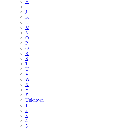
H
I
J
K
L
M
N
O
P
Q
R
S
T
U
V
W
X
Y
Z
Unknown
1
2
3
4
5