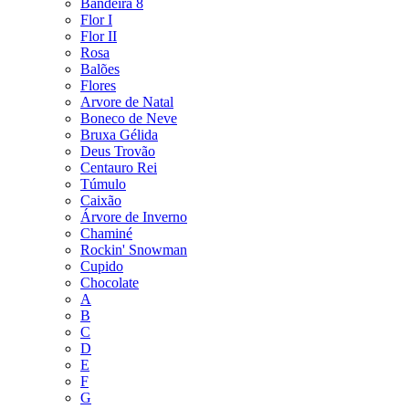
Bandeira 8
Flor I
Flor II
Rosa
Balões
Flores
Arvore de Natal
Boneco de Neve
Bruxa Gélida
Deus Trovão
Centauro Rei
Túmulo
Caixão
Árvore de Inverno
Chaminé
Rockin' Snowman
Cupido
Chocolate
A
B
C
D
E
F
G