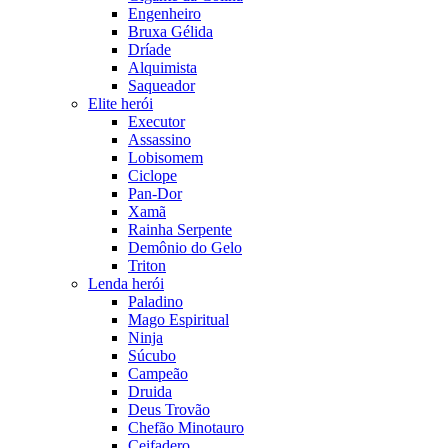
Engenheiro
Bruxa Gélida
Dríade
Alquimista
Saqueador
Elite herói
Executor
Assassino
Lobisomem
Ciclope
Pan-Dor
Xamã
Rainha Serpente
Demônio do Gelo
Triton
Lenda herói
Paladino
Mago Espiritual
Ninja
Súcubo
Campeão
Druida
Deus Trovão
Chefão Minotauro
Ceifadero