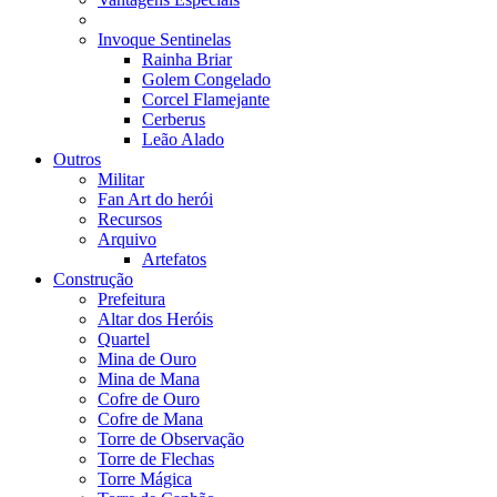
Invoque Sentinelas
Rainha Briar
Golem Congelado
Corcel Flamejante
Cerberus
Leão Alado
Outros
Militar
Fan Art do herói
Recursos
Arquivo
Artefatos
Construção
Prefeitura
Altar dos Heróis
Quartel
Mina de Ouro
Mina de Mana
Cofre de Ouro
Cofre de Mana
Torre de Observação
Torre de Flechas
Torre Mágica