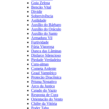
Guia Zelosa
Benção Vital
Dividir
Sobrevivência
Agilidade
Auxílio do Bárbaro
Auxílio do Oráculo
Auxílio do Santo
Armadura Vil
Furtividade
Fúria Vigorosa
Dança das Lâminas
Disfarce Silencioso
Piedade Verdadeira
Cura-almas
Cometa Ardente
Graal Vampírico
Proteção Dracônica
Prisma Negativo
Arco da Justiça
Cajado do Vazio
Resposta de Cura
Orientação do Vento
Chifre da Vitória
Poder Tabu