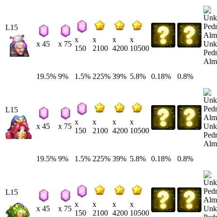
L15
x
x
x
x
Unk
x 45
x 75
150
2100
4200
10500
Pedr
Alm
19.5%
9%
1.5%
225%
39%
5.8%
0.18%
0.8%
L15
x
x
x
x
Unk
x 45
x 75
150
2100
4200
10500
Pedr
Alm
19.5%
9%
1.5%
225%
39%
5.8%
0.18%
0.8%
L15
x
x
x
x
Unk
x 45
x 75
150
2100
4200
10500