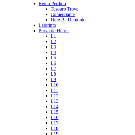
Reino Perdido
Tesouro Trove
Comerciante
Here Be Demônio
Labirinto
Prova de Heróis
L1
L2
L3
L4
L5
L6
L7
L8
L9
L10
L11
L12
L13
L14
L15
L16
L17
L18
L19