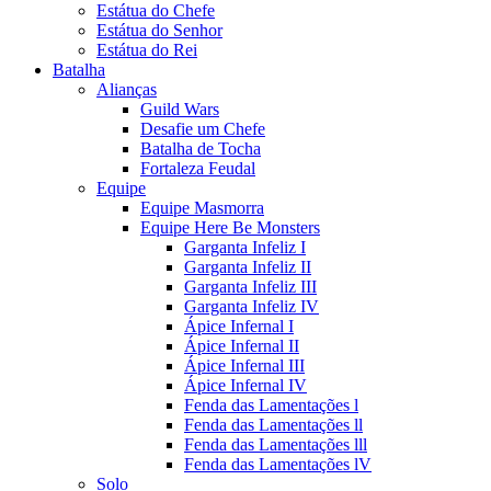
Estátua do Chefe
Estátua do Senhor
Estátua do Rei
Batalha
Alianças
Guild Wars
Desafie um Chefe
Batalha de Tocha
Fortaleza Feudal
Equipe
Equipe Masmorra
Equipe Here Be Monsters
Garganta Infeliz I
Garganta Infeliz II
Garganta Infeliz III
Garganta Infeliz IV
Ápice Infernal I
Ápice Infernal II
Ápice Infernal III
Ápice Infernal IV
Fenda das Lamentações l
Fenda das Lamentações ll
Fenda das Lamentações lll
Fenda das Lamentações lV
Solo