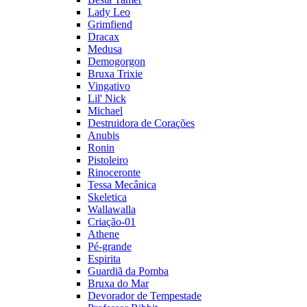
Lady Leo
Grimfiend
Dracax
Medusa
Demogorgon
Bruxa Trixie
Vingativo
Lil' Nick
Michael
Destruidora de Corações
Anubis
Ronin
Pistoleiro
Rinoceronte
Tessa Mecânica
Skeletica
Wallawalla
Criação-01
Athene
Pé-grande
Espirita
Guardiã da Pomba
Bruxa do Mar
Devorador de Tempestade