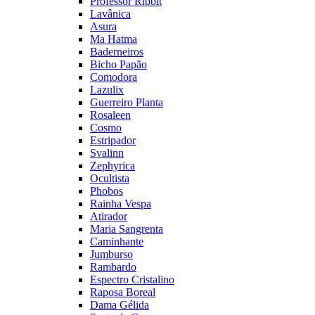
Professor Ribbit
Lavânica
Asura
Ma Hatma
Baderneiros
Bicho Papão
Comodora
Lazulix
Guerreiro Planta
Rosaleen
Cosmo
Estripador
Svalinn
Zephyrica
Ocultista
Phobos
Rainha Vespa
Atirador
Maria Sangrenta
Caminhante
Jumburso
Rambardo
Espectro Cristalino
Raposa Boreal
Dama Gélida