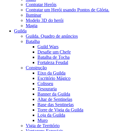
Contratar Heróis
Contratar um Herói usando Pontos de Glória.
Iluminar
Modelo 3D do herói
Magia
Guilda
Guilda. Quadro de anúncios
Batalha
Guild Wars
Desafie um Chefe
Batalha de Tocha
Fortaleza Feudal
Construção
Eixo da Guilda
Escritório Mágico
Colisseu
Tesouraria
Banner da Guilda
Altar de Sentinelas
Base das Sentinelas
Torre de Vigia da Guilda
Loja da Guilda
Muro
Vigia de Território
Vantagens Especiais