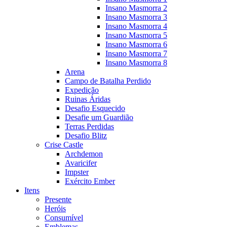
Insano Masmorra 2
Insano Masmorra 3
Insano Masmorra 4
Insano Masmorra 5
Insano Masmorra 6
Insano Masmorra 7
Insano Masmorra 8
Arena
Campo de Batalha Perdido
Expedição
Ruinas Áridas
Desafio Esquecido
Desafie um Guardião
Terras Perdidas
Desafio Blitz
Crise Castle
Archdemon
Avaricifer
Impster
Exército Ember
Itens
Presente
Heróis
Consumível
Emblemas