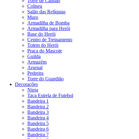
Torre de Canhão
Coliseu
Salão das Relíquias
Muro
Armadilha de Bomba
Armadilha para Herói
Base do Herói
Centro de Treinamento
Totem do Herói
Praça do Mascote
Guilda
Armazém
Arsenal
Pedreira
Torre do Guardião
Decorações
Ninja
Taça Estrela de Futebol
Bandeira 1
Bandeira 2
Bandeira 3
Bandeira 4
Bandeira 5
Bandeira 6
Bandeira 7