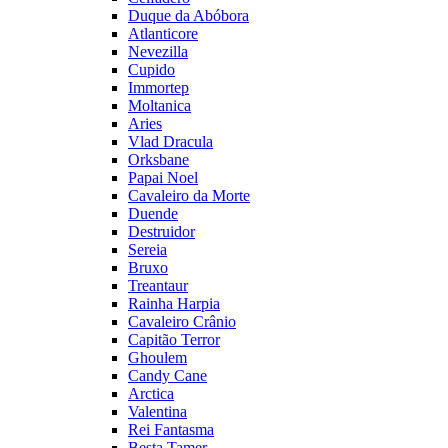
Duque da Abóbora
Atlanticore
Nevezilla
Cupido
Immortep
Moltanica
Aries
Vlad Dracula
Orksbane
Papai Noel
Cavaleiro da Morte
Duende
Destruidor
Sereia
Bruxo
Treantaur
Rainha Harpia
Cavaleiro Crânio
Capitão Terror
Ghoulem
Candy Cane
Arctica
Valentina
Rei Fantasma
Besta Tamer