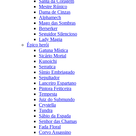
Santa da Coragem
Mestre Rúnico
Dama de Cinzas
Alphamech
Mago das Sombras
Berserker
Seguidor Silencioso
Lady Magia
Épico herói
Gatuna Mística
Sicário Mortal
Kunoichi
Serratica
Símio Embriagado
Sepultador
Lanceiro Espartano
Pintora Feiticeira
Tempesta
Juiz do Submundo
Crystella
Tundra
Sábio da Espada
Senhor das Chamas
Fada Floral
Corvo Assassino