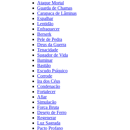
Ataque Mortal
Guarda de Chamas
Carapaça de Lâminas
Espalhar
Lentidão
Enfraquecer
Berserk
Pele de Pedra
Deus da Guerra
Tenacidade
Sugador de Vida
Iluminar
Bastião
Escudo Psíquico
Corrode
Ira dos Céus
Condenação
Fortalecer
Afiar
Simulação
Força Bruta
Desejo de Ferro
Regenerar
Luz Sagrada
Pacto Profano