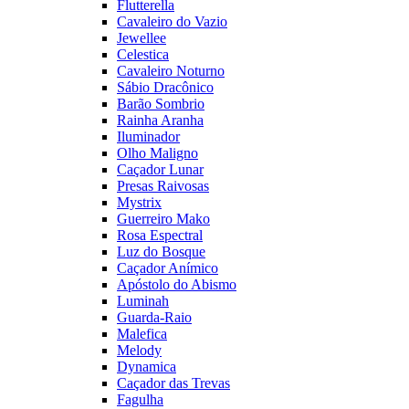
Flutterella
Cavaleiro do Vazio
Jewellee
Celestica
Cavaleiro Noturno
Sábio Dracônico
Barão Sombrio
Rainha Aranha
Iluminador
Olho Maligno
Caçador Lunar
Presas Raivosas
Mystrix
Guerreiro Mako
Rosa Espectral
Luz do Bosque
Caçador Anímico
Apóstolo do Abismo
Luminah
Guarda-Raio
Malefica
Melody
Dynamica
Caçador das Trevas
Fagulha