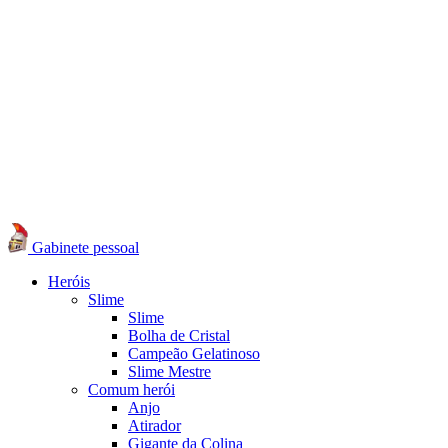
Gabinete pessoal
Heróis
Slime
Slime
Bolha de Cristal
Campeão Gelatinoso
Slime Mestre
Comum herói
Anjo
Atirador
Gigante da Colina