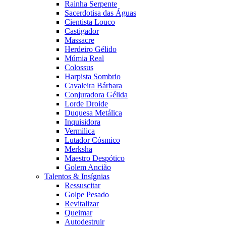
Rainha Serpente
Sacerdotisa das Águas
Cientista Louco
Castigador
Massacre
Herdeiro Gélido
Múmia Real
Colossus
Harpista Sombrio
Cavaleira Bárbara
Conjuradora Gélida
Lorde Droide
Duquesa Metálica
Inquisidora
Vermilica
Lutador Cósmico
Merksha
Maestro Despótico
Golem Ancião
Talentos & Insígnias
Ressuscitar
Golpe Pesado
Revitalizar
Queimar
Autodestruir