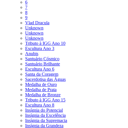
6
7
8
9
Vlad Dracula
Unknown
Unknown
Unknown
Tributo à IGG Ano 10
Escultura Ano 3
Anubis
Santuário Cósmico
Santuário Brilhante
Escultura Ano 6
Santa da Coragem
Sacerdotisa das Águas
Medalha de Ouro
Medalha de Prata
Medalha de Bronze
Tributo à IGG Ano 15
Escultura Ano 8
Insígnia do Potencial
Insígnia da Excelência
Insígnia da Supremacia
Insígnia da Grandeza