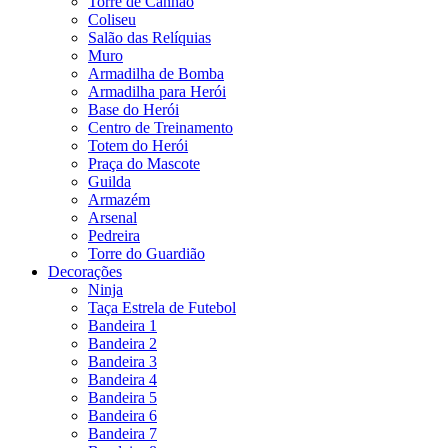
Torre de Canhão
Coliseu
Salão das Relíquias
Muro
Armadilha de Bomba
Armadilha para Herói
Base do Herói
Centro de Treinamento
Totem do Herói
Praça do Mascote
Guilda
Armazém
Arsenal
Pedreira
Torre do Guardião
Decorações
Ninja
Taça Estrela de Futebol
Bandeira 1
Bandeira 2
Bandeira 3
Bandeira 4
Bandeira 5
Bandeira 6
Bandeira 7