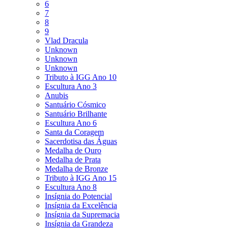
6
7
8
9
Vlad Dracula
Unknown
Unknown
Unknown
Tributo à IGG Ano 10
Escultura Ano 3
Anubis
Santuário Cósmico
Santuário Brilhante
Escultura Ano 6
Santa da Coragem
Sacerdotisa das Águas
Medalha de Ouro
Medalha de Prata
Medalha de Bronze
Tributo à IGG Ano 15
Escultura Ano 8
Insígnia do Potencial
Insígnia da Excelência
Insígnia da Supremacia
Insígnia da Grandeza