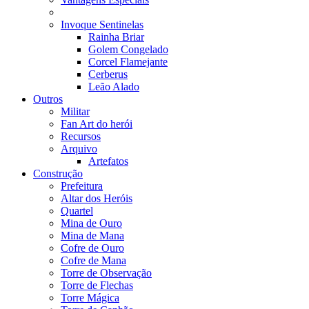
Invoque Sentinelas
Rainha Briar
Golem Congelado
Corcel Flamejante
Cerberus
Leão Alado
Outros
Militar
Fan Art do herói
Recursos
Arquivo
Artefatos
Construção
Prefeitura
Altar dos Heróis
Quartel
Mina de Ouro
Mina de Mana
Cofre de Ouro
Cofre de Mana
Torre de Observação
Torre de Flechas
Torre Mágica