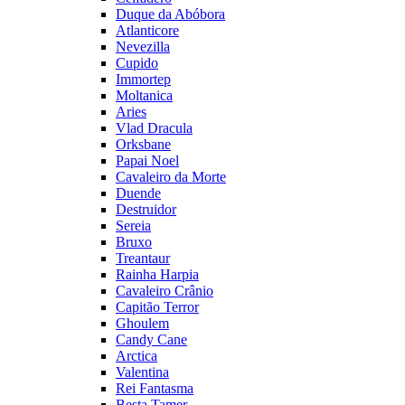
Duque da Abóbora
Atlanticore
Nevezilla
Cupido
Immortep
Moltanica
Aries
Vlad Dracula
Orksbane
Papai Noel
Cavaleiro da Morte
Duende
Destruidor
Sereia
Bruxo
Treantaur
Rainha Harpia
Cavaleiro Crânio
Capitão Terror
Ghoulem
Candy Cane
Arctica
Valentina
Rei Fantasma
Besta Tamer