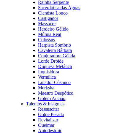
Rainha Serpente
Sacerdotisa das Águas
Cientista Louco
Castigador
Massacre
Herdeiro Gélido
Múmia Real
Colossus
Harpista Sombrio
Cavaleira Bárbara
Conjuradora Gélida
Lorde Droide
Duquesa Metálica
Inquisidora
Vermilica
Lutador Cósmico
Merksha
Maestro Despótico
Golem Ancião
Talentos & Insígnias
Ressuscitar
Golpe Pesado
Revitalizar
Queimar
Autodestruir