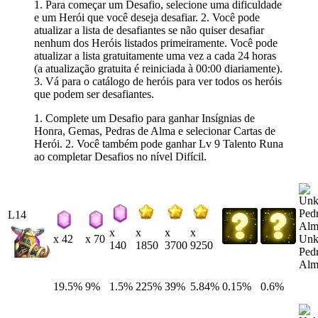
1. Para começar um Desafio, selecione uma dificuldade
e um Herói que você deseja desafiar. 2. Você pode
atualizar a lista de desafiantes se não quiser desafiar
nenhum dos Heróis listados primeiramente. Você pode
atualizar a lista gratuitamente uma vez a cada 24 horas
(a atualização gratuita é reiniciada à 00:00 diariamente).
3. Vá para o catálogo de heróis para ver todos os heróis
que podem ser desafiantes.
1. Complete um Desafio para ganhar Insígnias de
Honra, Gemas, Pedras de Alma e selecionar Cartas de
Herói. 2. Você também pode ganhar Lv 9 Talento Runa
ao completar Desafios no nível Difícil.
L14
x
x
x
x
Un
x 42
x 70
140
1850
3700
9250
Ped
Alm
19.5%
9%
1.5%
225%
39%
5.84%
0.15%
0.6%