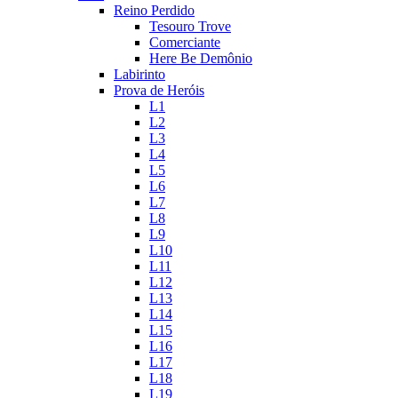
Reino Perdido
Tesouro Trove
Comerciante
Here Be Demônio
Labirinto
Prova de Heróis
L1
L2
L3
L4
L5
L6
L7
L8
L9
L10
L11
L12
L13
L14
L15
L16
L17
L18
L19