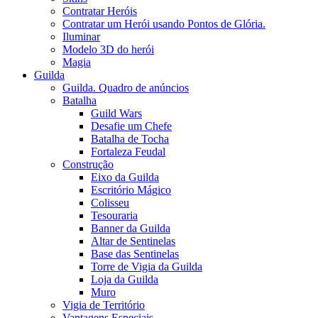
Contratar Heróis
Contratar um Herói usando Pontos de Glória.
Iluminar
Modelo 3D do herói
Magia
Guilda
Guilda. Quadro de anúncios
Batalha
Guild Wars
Desafie um Chefe
Batalha de Tocha
Fortaleza Feudal
Construção
Eixo da Guilda
Escritório Mágico
Colisseu
Tesouraria
Banner da Guilda
Altar de Sentinelas
Base das Sentinelas
Torre de Vigia da Guilda
Loja da Guilda
Muro
Vigia de Território
Vantagens Especiais