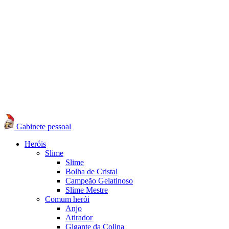
Gabinete pessoal
Heróis
Slime
Slime
Bolha de Cristal
Campeão Gelatinoso
Slime Mestre
Comum herói
Anjo
Atirador
Gigante da Colina