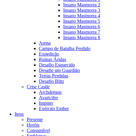
Insano Masmorra 2
Insano Masmorra 3
Insano Masmorra 4
Insano Masmorra 5
Insano Masmorra 6
Insano Masmorra 7
Insano Masmorra 8
Arena
Campo de Batalha Perdido
Expedição
Ruinas Áridas
Desafio Esquecido
Desafie um Guardião
Terras Perdidas
Desafio Blitz
Crise Castle
Archdemon
Avaricifer
Impster
Exército Ember
Itens
Presente
Heróis
Consumível
Emblemas