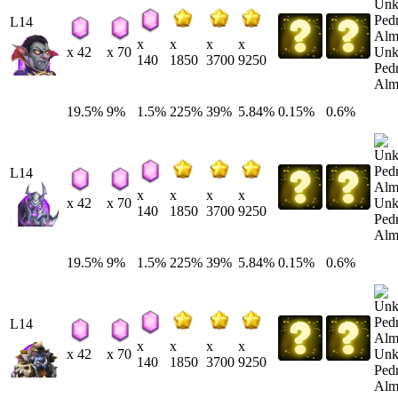
L14
x
x
x
x
Un
x 42
x 70
140
1850
3700
9250
Ped
Alm
19.5%
9%
1.5%
225%
39%
5.84%
0.15%
0.6%
L14
x
x
x
x
Un
x 42
x 70
140
1850
3700
9250
Ped
Alm
19.5%
9%
1.5%
225%
39%
5.84%
0.15%
0.6%
L14
x
x
x
x
Un
x 42
x 70
140
1850
3700
9250
Ped
Alm