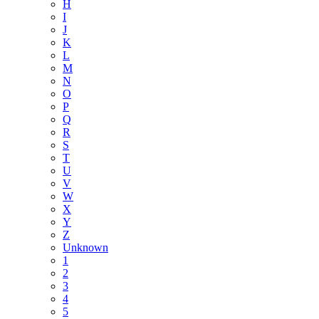
H
I
J
K
L
M
N
O
P
Q
R
S
T
U
V
W
X
Y
Z
Unknown
1
2
3
4
5