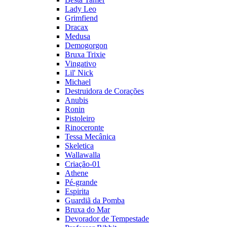
Lady Leo
Grimfiend
Dracax
Medusa
Demogorgon
Bruxa Trixie
Vingativo
Lil' Nick
Michael
Destruidora de Corações
Anubis
Ronin
Pistoleiro
Rinoceronte
Tessa Mecânica
Skeletica
Wallawalla
Criação-01
Athene
Pé-grande
Espirita
Guardiã da Pomba
Bruxa do Mar
Devorador de Tempestade