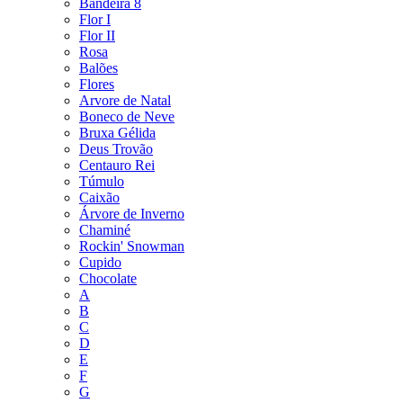
Bandeira 8
Flor I
Flor II
Rosa
Balões
Flores
Arvore de Natal
Boneco de Neve
Bruxa Gélida
Deus Trovão
Centauro Rei
Túmulo
Caixão
Árvore de Inverno
Chaminé
Rockin' Snowman
Cupido
Chocolate
A
B
C
D
E
F
G