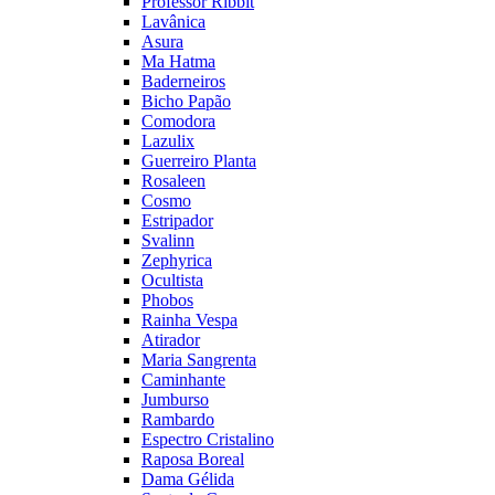
Professor Ribbit
Lavânica
Asura
Ma Hatma
Baderneiros
Bicho Papão
Comodora
Lazulix
Guerreiro Planta
Rosaleen
Cosmo
Estripador
Svalinn
Zephyrica
Ocultista
Phobos
Rainha Vespa
Atirador
Maria Sangrenta
Caminhante
Jumburso
Rambardo
Espectro Cristalino
Raposa Boreal
Dama Gélida