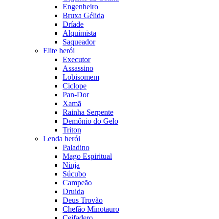
Engenheiro
Bruxa Gélida
Dríade
Alquimista
Saqueador
Elite herói
Executor
Assassino
Lobisomem
Ciclope
Pan-Dor
Xamã
Rainha Serpente
Demônio do Gelo
Triton
Lenda herói
Paladino
Mago Espiritual
Ninja
Súcubo
Campeão
Druida
Deus Trovão
Chefão Minotauro
Ceifadero