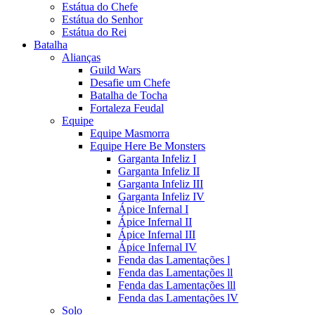
Estátua do Chefe
Estátua do Senhor
Estátua do Rei
Batalha
Alianças
Guild Wars
Desafie um Chefe
Batalha de Tocha
Fortaleza Feudal
Equipe
Equipe Masmorra
Equipe Here Be Monsters
Garganta Infeliz I
Garganta Infeliz II
Garganta Infeliz III
Garganta Infeliz IV
Ápice Infernal I
Ápice Infernal II
Ápice Infernal III
Ápice Infernal IV
Fenda das Lamentações l
Fenda das Lamentações ll
Fenda das Lamentações lll
Fenda das Lamentações lV
Solo