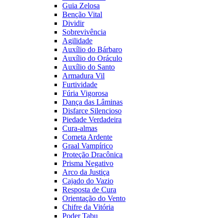
Guia Zelosa
Benção Vital
Dividir
Sobrevivência
Agilidade
Auxílio do Bárbaro
Auxílio do Oráculo
Auxílio do Santo
Armadura Vil
Furtividade
Fúria Vigorosa
Dança das Lâminas
Disfarce Silencioso
Piedade Verdadeira
Cura-almas
Cometa Ardente
Graal Vampírico
Proteção Dracônica
Prisma Negativo
Arco da Justiça
Cajado do Vazio
Resposta de Cura
Orientação do Vento
Chifre da Vitória
Poder Tabu