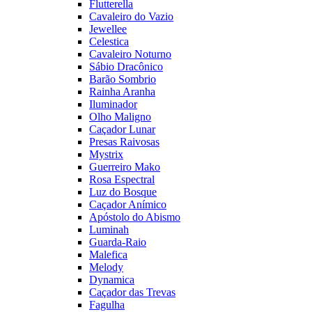
Flutterella
Cavaleiro do Vazio
Jewellee
Celestica
Cavaleiro Noturno
Sábio Dracônico
Barão Sombrio
Rainha Aranha
Iluminador
Olho Maligno
Caçador Lunar
Presas Raivosas
Mystrix
Guerreiro Mako
Rosa Espectral
Luz do Bosque
Caçador Anímico
Apóstolo do Abismo
Luminah
Guarda-Raio
Malefica
Melody
Dynamica
Caçador das Trevas
Fagulha