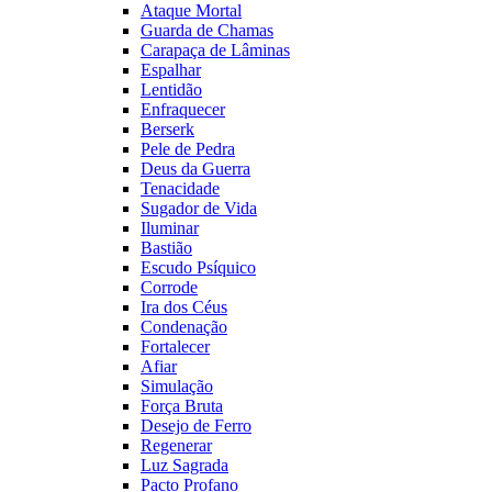
Ataque Mortal
Guarda de Chamas
Carapaça de Lâminas
Espalhar
Lentidão
Enfraquecer
Berserk
Pele de Pedra
Deus da Guerra
Tenacidade
Sugador de Vida
Iluminar
Bastião
Escudo Psíquico
Corrode
Ira dos Céus
Condenação
Fortalecer
Afiar
Simulação
Força Bruta
Desejo de Ferro
Regenerar
Luz Sagrada
Pacto Profano