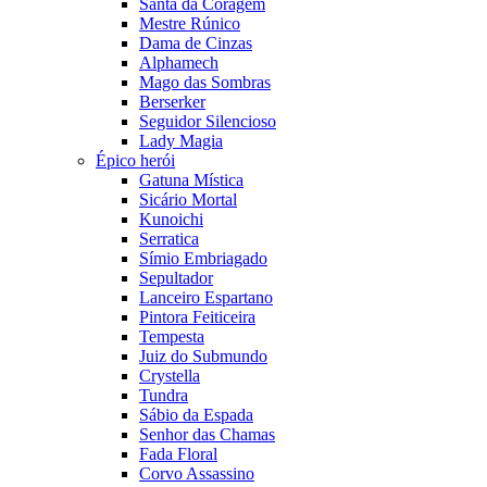
Santa da Coragem
Mestre Rúnico
Dama de Cinzas
Alphamech
Mago das Sombras
Berserker
Seguidor Silencioso
Lady Magia
Épico herói
Gatuna Mística
Sicário Mortal
Kunoichi
Serratica
Símio Embriagado
Sepultador
Lanceiro Espartano
Pintora Feiticeira
Tempesta
Juiz do Submundo
Crystella
Tundra
Sábio da Espada
Senhor das Chamas
Fada Floral
Corvo Assassino