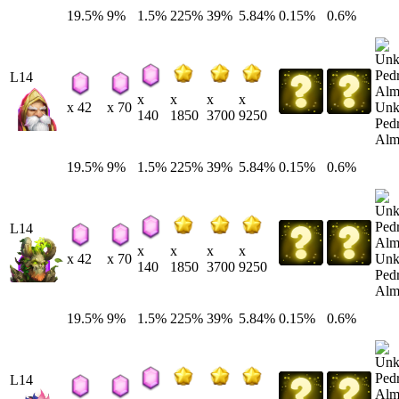
19.5%
9%
1.5%
225%
39%
5.84%
0.15%
0.6%
L14
x
x
x
x
Un
x 42
x 70
140
1850
3700
9250
Ped
Alm
19.5%
9%
1.5%
225%
39%
5.84%
0.15%
0.6%
L14
x
x
x
x
Un
x 42
x 70
140
1850
3700
9250
Ped
Alm
19.5%
9%
1.5%
225%
39%
5.84%
0.15%
0.6%
L14